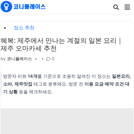
Skip
Ma
to
Me
content
Posted
장소 추천
in
혜복: 제주에서 만나는 계절의 일본 요리｜
제주 오마카세 추천
by
코니플레이스
•
•
0
방문자 리뷰
14개
를 기준으로 조용히 알려진 이 장소는
일본요리,
소바, 제주맛집
태그로 분류돼요. 방문 전
이용 요금·예약 조건·대
기 상황
등을 체크하세요.