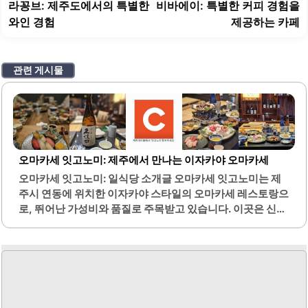
탐
전
라꽁브: 제주도에서의 특별한
비바에이: 특별한 커피 경험을
색
글:
글
와인 경험
제공하는 카페
관련 게시물
오마카세 잇고노미: 제주에서 만나는 이자카야 오마카세
오마카세 잇고노미: 일식당 소개글 오마카세 잇고노미는 제
주시 연동에 위치한 이자카야 스타일의 오마카세 레스토랑으
로, 뛰어난 가성비와 품질로 주목받고 있습니다. 이곳은 신선
한 제철 재료를 사용하여 정성스럽게 준비된 다양한 요리를
제공합니다. 특히, 애피타이저부터 디저트까지 총 13가지의
코스 요리를 경험할 수 있어 다채로운 맛을 즐길 수 있습니다.
모든 요리는 셰프의 세심한 손길로 만들어지며, 각 요리의 맛
과 질감이 조화를 이루어 감탄을 자아냅니다. 또한, 여유로운
식사 시간을 제공하여 손님들이 음미하며 식사를 즐길 수 있