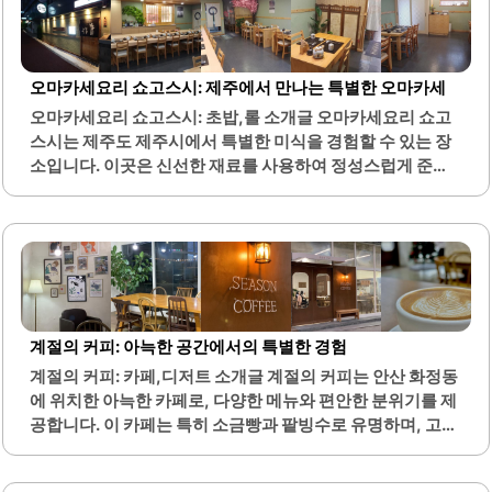
으로, 요리 과정에서의 트렌디한 모습이 인상적입니다. 모리
노카메는 고객에게 친절한 서비스와 함께 요리에 대한 상세
한 설명을 제공하여 더욱 특별한 경험을 선사합니다. 이곳은
점심과 저녁 모두 훌륭한 메뉴를 갖추고 있으며, 계절에 따라
오마카세요리 쇼고스시: 제주에서 만나는 특별한 오마카세
변화하는 재료를 사용하여 매번 새로운 맛을 느낄 수 있습니
오마카세요리 쇼고스시: 초밥,롤 소개글 오마카세요리 쇼고
다.또한, 주차가 용이하고 주변 환경이 조용하여 편안한 식사
스시는 제주도 제주시에서 특별한 미식을 경험할 수 있는 장
가 가능합니다. 마지막에 제공되는 부드러운 계란 요리는 디
소입니다. 이곳은 신선한 재료를 사용하여 정성스럽게 준비
저트 없이도 만족감을 주는 특별한 메뉴로,..
된 오마카세 요리를 제공합니다. 메뉴는 계절에 따라 변화하
며, 다양한 해산물과 함께하는 초밥이 특히 인기가 많습니다.
또한, 합리적인 가격으로 고품질의 요리를 즐길 수 있어 많은
손님들에게 사랑받고 있습니다. 오마카세의 매력은 셰프가
직접 추천하는 요리를 통해 새로운 맛을 발견할 수 있다는 점
입니다. 이곳의 셰프는 장인정신을 바탕으로 한 요리로 손님
들에게 깊은 인상을 남깁니다.아늑한 분위기 속에서 소중한
계절의 커피: 아늑한 공간에서의 특별한 경험
사람들과 함께 특별한 시간을 보낼 수 있는 최적의 장소입니
계절의 커피: 카페,디저트 소개글 계절의 커피는 안산 화정동
다. 주변에는 공영주차장이 마련되어 있어 방문이 편리합니
에 위치한 아늑한 카페로, 다양한 메뉴와 편안한 분위기를 제
다. 또한, 식사 중에는 친절한 설명과 서비스를 제공하여 더욱
공합니다. 이 카페는 특히 소금빵과 팥빙수로 유명하며, 고객
만족스러운 경험을 선사합니다.다양한 메뉴가 준비되어 있
들에게 신선한 베이커리를 매일 아침 직접 구워 제공합니다.
어..
내부 인테리어는 아기자기하고 따뜻한 느낌을 주어, 누구나