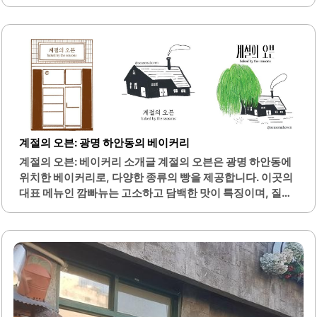
장소입니다. 이곳은 직접 발효한 막걸리와 함께 다양한 안주
를 즐길 수 있는 공간으로, 넓고 깔끔한 매장 분위기가 특징입
니다. 특히, 막걸리는 봄, 여름, 가을, 겨울 각각의 계절에 맞
춰 특색 있는 맛을 자랑합니다.안주 메뉴 또한 다양하여 막걸
리와 잘 어울리는 음식들이 준비되어 있습니다. 이곳은 단체
모임이나 회식 장소로도 적합하여, 반쯤 칸막이로 나뉜 공간
이 있어 프라이빗한 분위기를 제공합니다. 직원들은 친절하
며, 고객의 편의를 고려한 서비스가 돋보입니다.막걸리 무한
리필 옵션이 있어, 다양한 맛을 즐기기에도 좋습니다. 또한,
영수증 리뷰 이벤트를 통해 무료 음료 혜택도 제공하고 있어
계절의 오븐: 광명 하안동의 베이커리
고객들에게 즐거움을 더합니다. 이곳은 막걸리 애호가들에
계절의 오븐: 베이커리 소개글 계절의 오븐은 광명 하안동에
게..
위치한 베이커리로, 다양한 종류의 빵을 제공합니다. 이곳의
대표 메뉴인 깜빠뉴는 고소하고 담백한 맛이 특징이며, 질리
지 않고 계속해서 즐길 수 있는 매력을 지니고 있습니다. 특
히, 깜빠뉴 안에 고구마가 풍부하게 들어가 있어 씹는 맛이 좋
고 든든한 식사 대용으로 적합합니다.또한, 초코 바게트는 적
당한 단맛과 고급스러운 맛으로 많은 사람들에게 사랑받고
있습니다. 계절의 오븐에서는 포카치아와 치아바타와 같은
다양한 빵도 만나볼 수 있으며, 이들 역시 신선하고 맛있습니
다. 빵의 크기가 넉넉하여 한 끼 식사로도 충분히 만족할 수