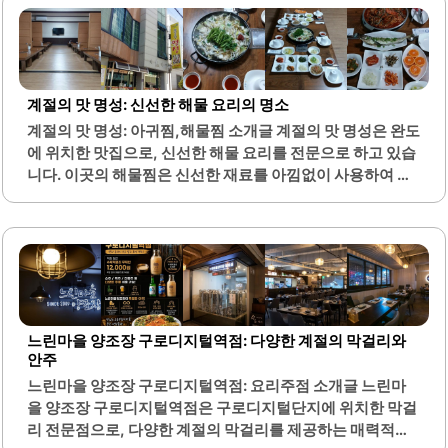
편안하게 머물 수 있는 공간을 만들어 줍니다.카페의 분위기
는 차분하고 조용하여, 친구나 가족과 함께 대화를 나누기에
적합합니다. 또한, 수제 음료와 다양한 베이커리 메뉴가 준비
되어 있어, 방문객들은 다양한 선택지를 즐길 수 있습니다. 특
히, 수제 자몽차와 레몬에이드는 신선한 재료로 만들어져 맛
계절의 맛 명성: 신선한 해물 요리의 명소
이 뛰어나며, 고객들에게 큰 인기를 끌고 있습니다.팥빙수는
계절의 맛 명성: 아귀찜,해물찜 소개글 계절의 맛 명성은 완도
알맹이가 살아있고, 아몬드 튀일이 더해져 고소한 맛을 자랑
에 위치한 맛집으로, 신선한 해물 요리를 전문으로 하고 있습
합니다. 이곳은 단호박 빙수와 같은 특별한 메뉴도 제공하여,
니다. 이곳의 해물찜은 신선한 재료를 아낌없이 사용하여 풍
계절에 따라 다양한 맛을..
부한 맛을 자랑합니다. 또한, 뽈탕은 시원한 국물과 깊은 맛으
로 많은 손님들에게 사랑받고 있습니다.여름철에는 시원한
콩국수도 인기 메뉴로, 고소하고 달콤한 맛이 특징입니다. 오
픈형 주방은 청결하게 관리되어 있어 손님들에게 안심을 제
공합니다. 이곳은 항상 손님들로 붐비며, 회전율이 높아 음식
이 빠르게 제공되는 장점이 있습니다.반찬 리필이 가능한 셀
프 코너도 있어 편리함을 더합니다. 다양한 메뉴가 준비되어
느린마을 양조장 구로디지털역점: 다양한 계절의 막걸리와
있어 가족 단위 손님이나 친구들과 함께 방문하기에 적합합
안주
니다. 또한, 완도읍에서 해물찜을 즐기고자 하는 분들에게 최
느린마을 양조장 구로디지털역점: 요리주점 소개글 느린마
적의 장소입니다.계절의 맛 명성은 맛과 품질을 중시하는 식
을 양조장 구로디지털역점은 구로디지털단지에 위치한 막걸
당으로, 신선한 해물 요리를 통해 특별한..
리 전문점으로, 다양한 계절의 막걸리를 제공하는 매력적인