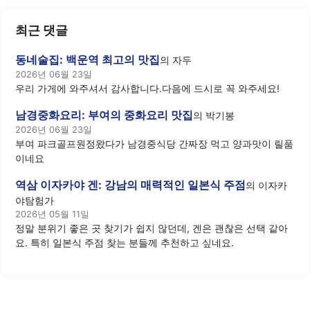
최근 댓글
동네술집: 백운역 최고의 맛집
의
자두
2026년 06월 23일
우리 가게에 와주셔서 감사합니다.다음에 드시로 꼭 와주세요!
남경중화요리: 부여의 중화요리 맛집
의
박기봉
2026년 06월 23일
부여 파크골프원정왔다가 남경중식당 간짜장 먹고 양과맛이 릴품
이네요
역삼 이자카야 겐: 강남의 매력적인 일본식 주점
의
이자카
야탐험가
2026년 05월 11일
정말 분위기 좋은 곳 찾기가 쉽지 않던데, 겐은 괜찮은 선택 같아
요. 특히 일본식 주점 찾는 분들께 추천하고 싶네요.