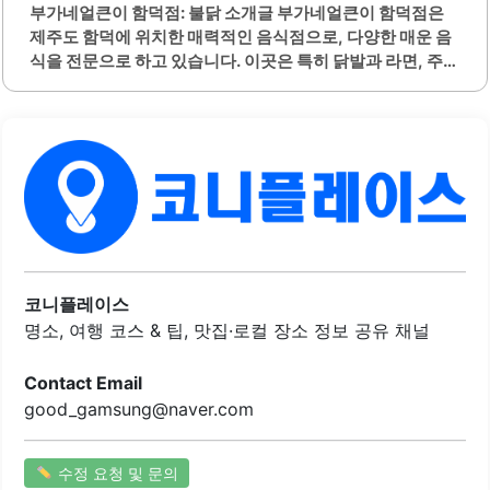
부가네얼큰이 함덕점: 불닭 소개글 부가네얼큰이 함덕점은
제주도 함덕에 위치한 매력적인 음식점으로, 다양한 매운 음
식을 전문으로 하고 있습니다. 이곳은 특히 닭발과 라면, 주먹
밥 등으로 유명하며, 맛과 친절함이 조화를 이루는 곳입니다.
매장은 아늑하고 조용한 분위기로, 친구나 연인과 함께 방문
하기에 적합합니다.또한, 늦은 시간까지 운영되어 2차 장소
로도 인기가 높습니다. 사장님 두 분은 항상 친절하게 손님을
맞이하며, 서비스와 음식의 품질에 신경을 많이 쓰고 있습니
다. 메뉴는 푸짐하고 가격도 합리적이어서 부담 없이 즐길 수
있습니다.이곳은 제주도민들에게도 사랑받는 맛집으로, 매
운 음식이 스트레스를 날려주는 효과를 제공합니다. 최근 오
픈한 매장이라 인테리어가 깔끔하고 정돈되어 있으며, 주방
도 청결하게 유지되고 있습니다. 부가네얼큰이 함덕점은 다
코니플레이스
양한 메뉴와 친절한 서비스로 손님들에게 만족을 주는 곳입
명소, 여행 코스 & 팁, 맛집·로컬 장소 정보 공유 채널
니다.매운 음식을 좋아하는..
Contact Email
good_gamsung@naver.com
수정 요청 및 문의