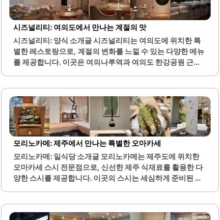
시즈널리티: 여의도에서 만나는 계절의 맛
시즈널리티: 양식 소개글 시즈널리티는 여의도에 위치한 특
별한 레스토랑으로, 계절의 변화를 느낄 수 있는 다양한 메뉴
를 제공합니다. 이곳은 여의나루역과 여의도 한강공원 근처
에 있어 접근성이 뛰어나며, 더현대와 가까워 데이트 장소로
도 적합합니다. 통창으로 들어오는 자연광은 식사하는 동안
편안한 분위기를 조성하며, 내부 인테리어는 세련되고 아늑
합니다.메뉴는 제철 재료를 활용하여 계절감을 살린 요리들
로 구성되어 있으며, 특히 파스타와 리조또가 인기가 높습니
다. 한우 타르타르와 깻잎 버터 파스타는 독특한 조합으로 많
은 손님들에게 사랑받고 있습니다. 또한, 호박 뇨끼는 건강한
모리노카메: 제주에서 만나는 특별한 오마카세
단맛과 고소한 풍미가 조화를 이루며, 다양한 식감을 제공합
모리노카메: 일식당 소개글 모리노카메는 제주도에 위치한
니다.여기에 더해, 와인과의 페어링도 훌륭하여 와인 애호가
오마카세 스시 전문점으로, 신선한 제주 식재료를 활용한 다
들에게도 매력적인 선택이 될 수 있습니다. 직원들은 친절하
양한 스시를 제공합니다. 이곳의 스시는 세심하게 준비된 코
고 세심한 서비스를 제공하여 손님들이 편안하게 식사를 즐
스 형태로 제공되며, 각 재료의 특성을 살린 요리법이 특징입
길 수 있도록 돕습니다...
니다. 특히, 스시의 밥알은 적절한 간과 식감으로 조화롭게 어
우러져 있어 미각을 만족시킵니다.셰프는 젊고 열정적인 분