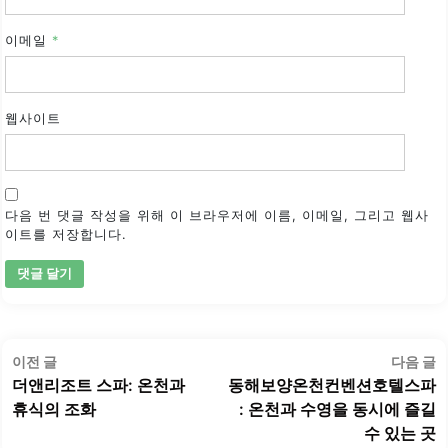
이메일
*
웹사이트
다음 번 댓글 작성을 위해 이 브라우저에 이름, 이메일, 그리고 웹사
이트를 저장합니다.
글
이
이전 글
다음 글
탐
전
더앤리조트 스파: 온천과
동해보양온천컨벤션호텔스파
색
글:
글
휴식의 조화
: 온천과 수영을 동시에 즐길
수 있는 곳