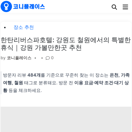
Skip
Ma
to
Me
content
Posted
장소 추천
in
한탄리버스파호텔: 강원도 철원에서의 특별한
휴식｜강원 가볼만한곳 추천
by
코니플레이스
•
•
0
방문자 리뷰
484개
를 기준으로 꾸준히 찾는 이 장소는
온천, 가족
여행, 철원
태그로 분류돼요. 방문 전
이용 요금·예약 조건·대기 상
황
등을 체크하세요.