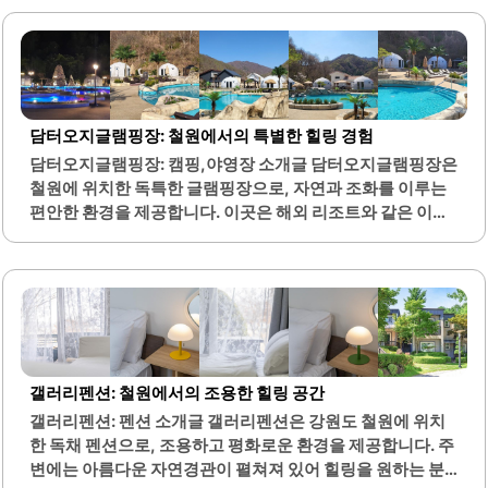
로 장식되어 있어 아늑하고 쾌적한 환경을 제공합니다.메뉴
는 샌드위치, 빵, 커피 등으로 구성되어 있으며, 특히 샌드위
치는 신선한 야채가 가득 들어 있어 건강한 한 끼를 제공합니
다. 빵은 해바라기씨와 같은 견과류가 들어가 있어 고소한 맛
을 느낄 수 있습니다. 커피는 핸드드립으로 제공되며, 퀄리티
높은 원두를 사용하여 깊은 맛을 자랑합니다.카페 내부에는
담터오지글램핑장: 철원에서의 특별한 힐링 경험
8인 단체좌석과 4인, 2인 좌석이 마련되어 있어 다양한 인원
담터오지글램핑장: 캠핑,야영장 소개글 담터오지글램핑장은
수에 맞춰 이용할 수 있습니다. 어린이용 의자도 비치되어 있
철원에 위치한 독특한 글램핑장으로, 자연과 조화를 이루는
어 가족 단위 방문객에게도 적합합니다. 또한, 카페는 음료를
편안한 환경을 제공합니다. 이곳은 해외 리조트와 같은 이색
주문한..
적인 돔 형태의 숙소로 구성되어 있어, 방문객들에게 특별한
경험을 선사합니다. 넓고 깨끗한 수영장이 마련되어 있어 여
름철 물놀이를 즐기기에 적합하며, 온수풀도 있어 가족 단위
방문객들이 편안하게 이용할 수 있습니다.수영장 주변은 조
용하고 아늑한 분위기로, 자연경관을 감상하며 힐링할 수 있
는 최적의 장소입니다. 또한, 바베큐 시설과 필요한 조리 도구
가 제공되어 방문객들이 손쉽게 식사를 준비할 수 있습니다.
갤러리펜션: 철원에서의 조용한 힐링 공간
주인분들이 친절하게 배려해 주셔서 더욱 편안한 시간을 보
갤러리펜션: 펜션 소개글 갤러리펜션은 강원도 철원에 위치
낼 수 있습니다.이곳은 가족, 친구, 연인과 함께 방문하기 좋
한 독채 펜션으로, 조용하고 평화로운 환경을 제공합니다. 주
은 장소로, 다양한 편의 시설이 갖추어져 있어 모든 연령대의
변에는 아름다운 자연경관이 펼쳐져 있어 힐링을 원하는 분
방문객들이 만족할 수 있습니다. 주변에는 아름다운..