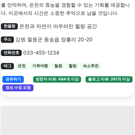
를 만끽하며, 온천의 효능을 경험할 수 있는 기회를 제공합니
다. 이곳에서의 시간은 소중한 추억으로 남을 것입니다.
온천과 자연이 어우러진 힐링 공간
한줄평
강원 철원군 동송읍 장흥리 20-20
주소
033-455-1234
전화번호
태그
온천
가족여행
철원
힐링
숙소추천
공유하기
방문자 리뷰: 484개 이상
블로그 리뷰: 261개 이상
정보 수정 요청