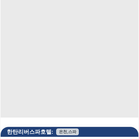
한탄리버스파호텔:
온천,스파