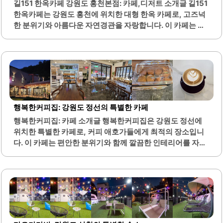
길151 한옥카페 강원도 홍천본점: 카페,디저트 소개글 길151
한 장소입니다.또한, 주차 공간이 넓어 차량 이용 시에도 편리
한옥카페는 강원도 홍천에 위치한 대형 한옥 카페로, 고즈넉
합니다. 탄토모텔은 청결과 편안함을 중시하는 분들에게..
한 분위기와 아름다운 자연경관을 자랑합니다. 이 카페는 전
통 한옥의 매력을 살린 인테리어로, 편안하고 아늑한 공간을
제공합니다. 특히, 가족 단위 방문객을 위한 케어키즈존이 마
련되어 있어 어린이와 함께 시간을 보내기 좋은 환경을 조성
하고 있습니다.카페 내부는 조용하고 편안한 음악이 흐르며,
한옥의 전통적인 요소와 현대적인 감각이 조화를 이루고 있
습니다. 메뉴는 다양한 커피와 차, 디저트로 구성되어 있으
며, 특히 시그니처 음료는 많은 방문객들에게 인기를 끌고 있
행복한커피집: 강원도 정선의 특별한 카페
습니다. 카페의 넓은 마당은 야외에서의 여유로운 시간을 즐
행복한커피집: 카페 소개글 행복한커피집은 강원도 정선에
기기에 적합하며, 자연과 함께하는 힐링 공간으로 알려져 있
위치한 특별한 카페로, 커피 애호가들에게 최적의 장소입니
습니다.또한, 카페 주변은 아름다운 경치로 둘러싸여 있어 사
다. 이 카페는 편안한 분위기와 함께 깔끔한 인테리어를 자랑
진 촬영에도 적합합니다. 길151 한옥카페는 주차..
하며, 고객들에게 아늑한 휴식 공간을 제공합니다. 사장님은
친절하고 따뜻한 서비스로 손님들을 맞이하며, 커피에 대한
진정한 열정을 가지고 있습니다.행복한커피집에서는 다양한
스페셜티 원두를 사용하여 핸드드립 커피를 제공하며, 각 원
두의 고유한 맛과 향을 느낄 수 있습니다. 특히, 사장님이 직
접 내려주시는 커피는 많은 손님들에게 깊은 인상을 남깁니
다. 카푸치노와 라떼는 부드러운 맛으로 많은 사랑을 받고 있