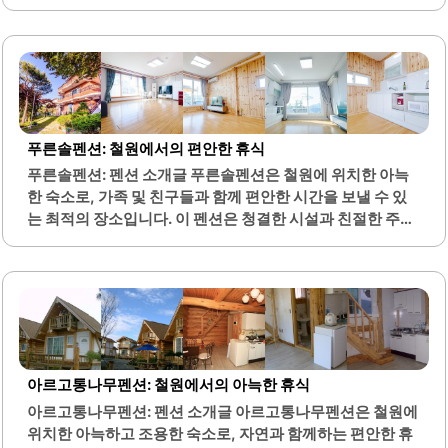
들에게 적합합니다. 펜션 앞에는 물소리가 흐르는 하천이 있
어 자연의 소리를 즐기며 쉴 수 있습니다.객실은 깔끔하게 관
리되어 있으며, 편안한 숙면을 위한 난방시설이 잘 갖추어져
있습니다. 바베큐 시설이 마련되어 있어 손쉽게 바베큐를 즐
길 수 있으며, 무료로 제공되는 불판과 버너 덕분에 편리하게
이용할 수 있습니다. 또한, 주변에는 다양한 배달음식 옵션이
있어 식사 준비에 대한 걱정이 없습니다.갤러리펜션은 가족
푸른솔펜션: 철원에서의 편안한 휴식
단위 여행객이나 친구들과의 모임에 적합한 공간으로, 잔디
푸른솔펜션: 펜션 소개글 푸른솔펜션은 철원에 위치한 아늑
밭에서 뛰어놀 수 있는 공간도 마련되어 있습니다. 사장님의
한 숙소로, 가족 및 친구들과 함께 편안한 시간을 보낼 수 있
친절한 서비스는 방문객들에게 편안한 분위기를 제공합니
는 최적의 장소입니다. 이 펜션은 청결한 시설과 친절한 주인
다. 겨울철에는 눈 쌓인 풍경을 감상하며 특별한..
으로 유명합니다. 모든 객실은 세심하게 관리되어 있으며, 침
구류와 화장실이 매우 깨끗하여 쾌적한 환경을 제공합니다.
또한, 넓은 방과 따뜻한 난방 시스템이 마련되어 있어 계절에
상관없이 편안한 휴식을 취할 수 있습니다. 펜션 주변에는 고
석정, 한탄강 주상절리길, 햇불전망대 등 다양한 관광지가 가
까이 있어 편리한 접근이 가능합니다. 바베큐장을 갖춘 야외
테라스는 친구들과의 모임이나 가족과의 시간을 더욱 특별하
아르고통나무펜션: 철원에서의 아늑한 휴식
게 만들어 줍니다.또한, 자연이 어우러진 정원과 산책로는 방
아르고통나무펜션: 펜션 소개글 아르고통나무펜션은 철원에
문객들에게 힐링의 기회를 제공합니다. 푸른솔펜션은 특히
위치한 아늑하고 조용한 숙소로, 자연과 함께하는 편안한 휴
저녁 노을이 아름다워 사진 촬영 장소로도 인기가 높습니다.