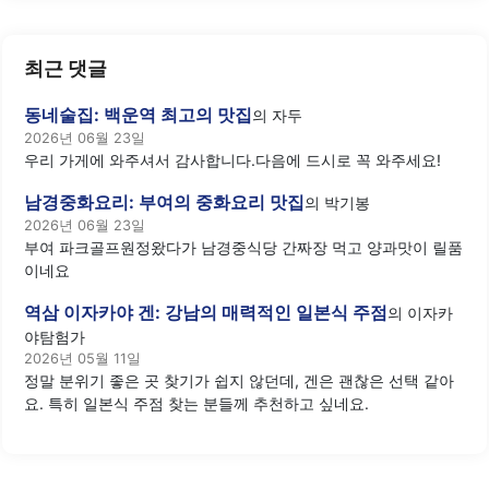
최근 댓글
동네술집: 백운역 최고의 맛집
의
자두
2026년 06월 23일
우리 가게에 와주셔서 감사합니다.다음에 드시로 꼭 와주세요!
남경중화요리: 부여의 중화요리 맛집
의
박기봉
2026년 06월 23일
부여 파크골프원정왔다가 남경중식당 간짜장 먹고 양과맛이 릴품
이네요
역삼 이자카야 겐: 강남의 매력적인 일본식 주점
의
이자카
야탐험가
2026년 05월 11일
정말 분위기 좋은 곳 찾기가 쉽지 않던데, 겐은 괜찮은 선택 같아
요. 특히 일본식 주점 찾는 분들께 추천하고 싶네요.