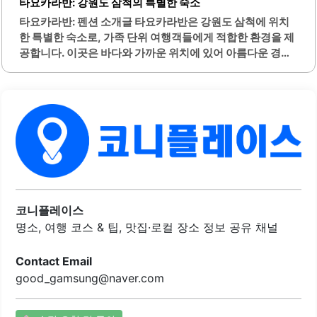
타요카라반: 강원도 삼척의 특별한 숙소
으며, 빵과 함께 즐기면 더욱 풍성한 맛을 경험할 수 있습니
타요카라반: 펜션 소개글 타요카라반은 강원도 삼척에 위치
다.이 카페는 커피와 함께 제공되는 다양한 베이커리 제품들
한 특별한 숙소로, 가족 단위 여행객들에게 적합한 환경을 제
도 인기가 높습니다. 특히 티슈 브레드와 크로와상은 고소하
공합니다. 이곳은 바다와 가까운 위치에 있어 아름다운 경치
고 부드러운 식감으로 많은 손님들에게 호평을 받고..
를 감상할 수 있습니다. 숙소 내부는 깔끔하게 관리되어 있으
며, 4인 기준으로 적당한 공간을 제공합니다.난방 시설이 잘
갖추어져 있어 추운 날씨에도 따뜻하게 지낼 수 있습니다. 또
한, 주차 공간이 넓어 차량 이용이 편리합니다. 주변에는 다양
한 관광 명소가 있어 여행의 즐거움을 더해 줍니다.타요카라
반은 바베큐 시설도 마련되어 있어 야외에서 식사를 즐길 수
있는 기회를 제공합니다. 숙소의 사장님은 친절하게 손님을
맞이하며, 편안한 숙박을 위해 필요한 안내를 제공합니다. 아
이들을 위한 놀이 공간도 마련되어 있어 가족 단위 방문객들
에게 적합합니다.이곳은 조용한 분위기 속에서 휴식을 취할
코니플레이스
수 있는..
명소, 여행 코스 & 팁, 맛집·로컬 장소 정보 공유 채널
Contact Email
good_gamsung@naver.com