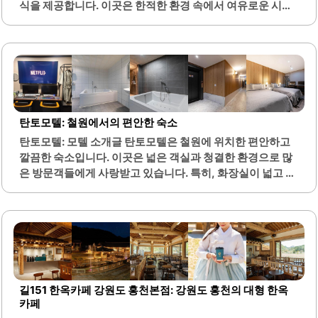
식을 제공합니다. 이곳은 한적한 환경 속에서 여유로운 시간
이곳은 단체 여행에도 적합하여,..
을 보낼 수 있는 최적의 장소입니다. 펜션 내부는 깔끔하게 관
리되어 있으며, 다양한 편의시설이 마련되어 있어 여행객들
에게 만족감을 줍니다.특히, 요리를 할 수 있는 주방이 있어
가족이나 친구들과 함께하는 여행에 적합합니다. 아르고통
나무펜션은 겨울철에도 따뜻한 난방 시스템을 갖추고 있어
쾌적한 환경을 유지합니다. 방과 거실이 넓어 단체 이용에도
적합하며, 각 방에서 아름다운 자연 경관을 감상할 수 있는 발
탄토모텔: 철원에서의 편안한 숙소
코니가 마련되어 있습니다.또한, 청결한 화장실과 편리한 온
탄토모텔: 모텔 소개글 탄토모텔은 철원에 위치한 편안하고
도 조절 기능이 있어 더욱 쾌적한 숙박을 경험할 수 있습니다.
깔끔한 숙소입니다. 이곳은 넓은 객실과 청결한 환경으로 많
바베큐장도 운영되고 있으며, 사전 문의를 통해 직화구이를
은 방문객들에게 사랑받고 있습니다. 특히, 화장실이 넓고 깔
즐길 수 있는 옵션이 제공됩니다...
끔하게 관리되어 있어 편리한 이용이 가능합니다.모텔 내부
는 현대적인 인테리어로 꾸며져 있으며, 각종 편의 시설이 잘
갖추어져 있습니다. 넷플릭스와 같은 스트리밍 서비스도 이
용할 수 있어 여유로운 시간을 보낼 수 있습니다. 사장님은 친
절하게 손님을 맞이하며, 추가 침구와 같은 서비스도 제공하
여 편안한 숙박을 도와줍니다.탄토모텔은 철원 지역의 주요
교통편과 가까워 접근성이 뛰어납니다. 근처에는 버스터미
길151 한옥카페 강원도 홍천본점: 강원도 홍천의 대형 한옥
널과 시장이 있어 다양한 편의시설을 이용할 수 있습니다. 이
카페
곳은 출장이나 여행 중 편안한 휴식을 원하는 분들에게 적합