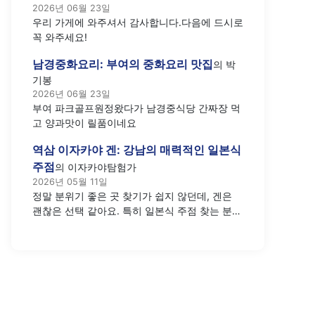
2026년 06월 23일
우리 가게에 와주셔서 감사합니다.다음에 드시로
꼭 와주세요!
남경중화요리: 부여의 중화요리 맛집
의
박
기봉
2026년 06월 23일
부여 파크골프원정왔다가 남경중식당 간짜장 먹
고 양과맛이 릴품이네요
역삼 이자카야 겐: 강남의 매력적인 일본식
주점
의
이자카야탐험가
2026년 05월 11일
정말 분위기 좋은 곳 찾기가 쉽지 않던데, 겐은
괜찮은 선택 같아요. 특히 일본식 주점 찾는 분들
께 추천하고 싶네요.