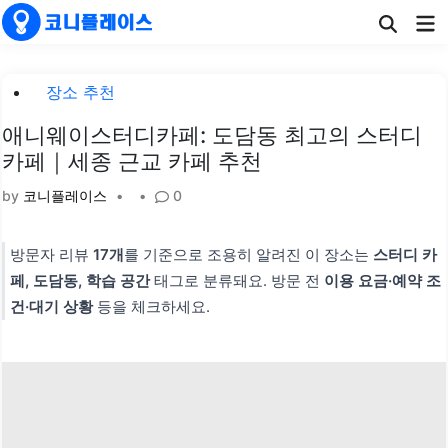
Skip
Ma
to
Me
content
Posted
장소 추천
in
애니웨이스터디카페: 도담동 최고의 스터디
카페｜세종 근교 카페 추천
by
코니플레이스
•
•
0
방문자 리뷰
17개
를 기준으로 조용히 알려진 이 장소는
스터디 카
페, 도담동, 학습 공간
태그로 분류돼요. 방문 전
이용 요금·예약 조
건·대기 상황
등을 체크하세요.