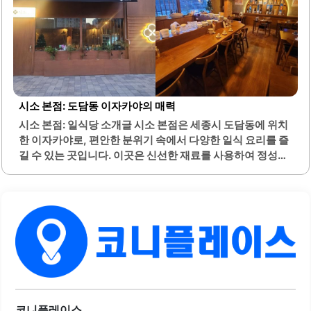
재미도 있습니다. 매장은 깨끗하고 쾌적하여 가족 모임이나
회식 장소로 적합합니다.고기와 함께 제공되는 다양한 사이
드 메뉴도 맛있어 식사의 만족도를 높여줍니다. 약돌고집은
고기 맛뿐만 아니라 서비스와 환경에서도 높은 평가를 받고
있으며, 단체룸이 마련되어 있어..
시소 본점: 도담동 이자카야의 매력
시소 본점: 일식당 소개글 시소 본점은 세종시 도담동에 위치
한 이자카야로, 편안한 분위기 속에서 다양한 일식 요리를 즐
길 수 있는 곳입니다. 이곳은 신선한 재료를 사용하여 정성스
럽게 준비한 초밥과 사시미가 특징입니다. 특히, 참치회와 연
어회는 그 신선함과 맛으로 많은 손님들에게 사랑받고 있습
니다.기본 안주 또한 훌륭하여, 손님들은 다양한 요리를 함께
즐길 수 있습니다. 사장님은 항상 친절하게 손님을 맞이하며,
서비스로 제공되는 추가 요리들이 많은 이들에게 기쁨을 줍
니다. 이자카야의 분위기는 아늑하고 편안하여 혼술을 즐기
기에 적합합니다.또한, 가성비가 뛰어나 많은 손님들이 만족
감을 느끼고 있습니다. 다양한 종류의 술과 함께 즐길 수 있는
메뉴가 마련되어 있어, 친구들과의 모임이나 특별한 날을 기
념하기에도 좋은 장소입니다. 시소 본점은 매일 새로운 맛을
코니플레이스