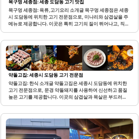
목구멍 세종점: 세종 도담동 고기 맛집
제공하여 가족 모임이나 친구들과의 식사에 적합합니다. 주
목구멍 세종점: 육류,고기요리 소개글 목구멍 세종점은 세종
차 공간도 마련되어 있어 차량 이용이 편리합니다. 또한, 직원
시 도담동에 위치한 고기 전문점으로, 미나리와 삼겹살을 주
들은 친절하게 서비스를 제공하여 고객들이 편안하게 식사를
메뉴로 제공합니다. 이곳은 특히 고기의 질이 뛰어나고, 직원
즐길 수 있도록 돕습니다.식원반점은 배달 서비스도..
들이 직접 고기를 구워주는 서비스로 많은 손님들에게 사랑
받고 있습니다. 식당 내부는 항상 활기차고 북적이는 분위기
로, 인기 있는 맛집임을 실감할 수 있습니다.창가 자리는 환기
가 잘 되어 쾌적한 식사를 즐길 수 있으며, 다양한 반찬과 함
께 제공되는 고기는 더욱 맛있게 느껴집니다. 이곳의 시그니
처 메뉴인 도가니된장은 볶음밥과 함께 필수로 즐겨야 할 메
뉴로, 고기와의 조화가 뛰어납니다. 또한, 비빔국수는 이곳을
약돌고집: 세종시 도담동 고기 전문점
방문하는 손님들 사이에서 인기 있는 선택으로, 고기와 함께
약돌고집: 한식 소개글 약돌고집은 세종시 도담동에 위치한
즐기면 더욱 풍부한 맛을 경험할 수 있습니다.목구멍 세종점
고기 전문점으로, 문경 약돌돼지를 사용하여 신선하고 품질
은 고기를 좋아하는 분들에게 최적의 장소로, 편안한 분위기
높은 고기를 제공합니다. 이곳의 삼겹살과 목살은 부드러운
에서 맛있는 식사를..
식감으로 많은 이들에게 사랑받고 있으며, 특히 꼬들살은 쫄
깃한 식감으로 별미로 알려져 있습니다. 고기를 구울 때 나오
는 연기가 적고 냄새가 배지 않아 쾌적한 환경에서 식사를 즐
길 수 있습니다.또한, 다양한 밑반찬과 함께 제공되는 통파김
치는 새콤한 맛으로 고기와 잘 어울립니다. 볶음밥은 계란과
함께 제공되어 고소한 맛을 더해주며, 고기와 함께 구워먹는