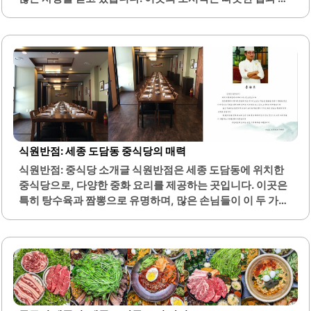
매장 내 고기 냄새와 기름기가..
메인 요리, 그리고 여러 가지 반찬으로 구성되어 있어 한 끼
식사로 매우 만족스럽습니다. 특히, 반찬의 종류가 다양하여
선택의 즐거움을 제공합니다.신선한 재료를 사용하여 조리
된 음식은 맛이 뛰어나며, 고객의 요구사항을 꼼꼼히 체크하
여 맞춤형 서비스를 제공합니다. 또한, 포장도 깔끔하게 이루
어져 있어 행사나 모임에 적합합니다. 친절한 직원들이 고객
을 맞이하며, 청결한 환경에서 음식을 제공합니다.온도시락
은 단체 주문에도 적합하여, 회사나 모임에서의 점심식사로
인기가 높습니다. 이곳의 도시락은 맛뿐만 아니라 양도 풍부
하여, 든든한 한 끼를 제공합니다. 고객들은 다양한 메뉴를 통
식원반점: 세종 도담동 중식당의 매력
해 매일 다른 맛을 즐길 수 있으며, 특히..
식원반점: 중식당 소개글 식원반점은 세종 도담동에 위치한
중식당으로, 다양한 중화 요리를 제공하는 곳입니다. 이곳은
특히 탕수육과 짬뽕으로 유명하며, 많은 손님들이 이 두 가지
메뉴를 자주 찾습니다. 식원반점의 탕수육은 바삭한 식감과
풍부한 맛으로 많은 사랑을 받고 있습니다.또한, 짬뽕은 깊은
국물 맛이 특징이며, 해산물과 채소가 조화롭게 어우러져 있
습니다. 이 외에도 삼선짜장, 깐풍새우 등 다양한 메뉴가 준비
되어 있어 선택의 폭이 넓습니다. 식사 후에는 후식으로 제공
되는 아이스크림이 인상적이며, 고객들에게 기분 좋은 마무
리를 선사합니다.식원반점은 넓은 공간과 편안한 분위기를