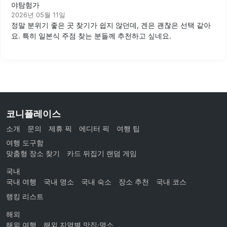
야탐험가
2026년 05월 11일
정말 분위기 좋은 곳 찾기가 쉽지 않던데, 겐은 괜찮은 선택 같아
요. 특히 일본식 주점 찾는 분들께 추천하고 싶네요.
코니플레이스
소개
문의
제휴 픽
에디터 픽
여행 팁
여행 도구함
맞춤형 장소 찾기
카드 뒤집기 랜덤 게임
국내
국내 여행
국내 명소
국내 숙소
장소 추천
국내 코스
랭킹 리스트
해외
해외 여행
해외 지역별 맛집·명소