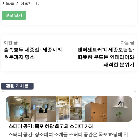
이트를 저장합니다.
글
이
이전 글
다음 글
탐
전
숲속호두 세종점: 세종시의
텐퍼센트커피 세종도담점:
색
글:
글
호두과자 명소
따뜻한 우드톤 인테리어와
쾌적한 분위기
관련 게시물
스터디 공간: 목포 하당 최고의 스터디 카페
스터디 공간: 장소대여 소개글 스터디 공간은 목포 하당에 위