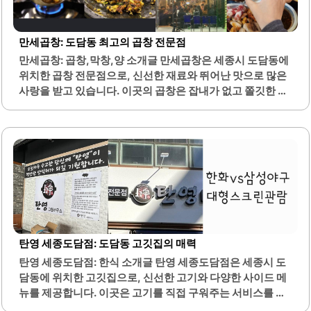
합니다. 또한, 듀얼 모니터를 제공하여 업무나 학습 시 효율성
을 높일 수 있습니다.청결한 매장 관리와 세심한 서비스는 이
용객들에게 만족감을 줍니다. 다양한 편의시설이 마련되어
만세곱창: 도담동 최고의 곱창 전문점
있어, 마우스, 키보드, 거치대 대여 서비스도 제공됩니다. 이
만세곱창: 곱창,막창,양 소개글 만세곱창은 세종시 도담동에
곳은 조명도 밝고 좌석 배치가 잘 되어 있어 집중하기에 적합
위치한 곱창 전문점으로, 신선한 재료와 뛰어난 맛으로 많은
합니다.안마의자와 커피 머신이 구비되어 있어..
사랑을 받고 있습니다. 이곳의 곱창은 잡내가 없고 쫄깃한 식
감이 특징이며, 다양한 부위의 곱창을 제공하여 선택의 폭이
넓습니다. 또한, 사장님과 직원들이 직접 구워주는 서비스가
있어 편안하게 식사를 즐길 수 있습니다.기본 반찬이 푸짐하
게 제공되어 곱창과 함께 다양한 맛을 경험할 수 있습니다. 매
장 내부는 깔끔하고 쾌적하여 식사하는 내내 기분이 좋습니
다. 만세곱창은 가족 단위 방문객에게도 적합한 장소로, 아이
들과 함께 가기에 좋은 환경을 갖추고 있습니다.이곳에서는
볶음밥이 특히 인기이며, 곱창과 함께 즐기면 더욱 맛있습니
다. 또한, 직원들의 친절한 서비스가 인상적이며, 고객의 편
안한 식사를 위해 항상 노력하고 있습니다. 만세곱창은 세종
탄영 세종도담점: 도담동 고깃집의 매력
시민들 사이에서 입소문이 나 있으며,..
탄영 세종도담점: 한식 소개글 탄영 세종도담점은 세종시 도
담동에 위치한 고깃집으로, 신선한 고기와 다양한 사이드 메
뉴를 제공합니다. 이곳은 고기를 직접 구워주는 서비스를 제
공하여 고객이 편안하게 식사를 즐길 수 있도록 돕습니다. 매