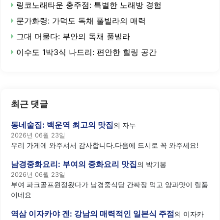
링코노래타운 충주점: 특별한 노래방 경험
문가화령: 가덕도 독채 풀빌라의 매력
그대 머물다: 부안의 독채 풀빌라
이수도 1박3식 나드리: 편안한 힐링 공간
최근 댓글
동네술집: 백운역 최고의 맛집
의
자두
2026년 06월 23일
우리 가게에 와주셔서 감사합니다.다음에 드시로 꼭 와주세요!
남경중화요리: 부여의 중화요리 맛집
의
박기봉
2026년 06월 23일
부여 파크골프원정왔다가 남경중식당 간짜장 먹고 양과맛이 릴품
이네요
역삼 이자카야 겐: 강남의 매력적인 일본식 주점
의
이자카