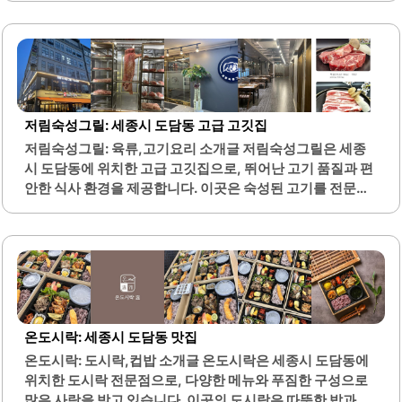
장 내부는 깔끔하고 넓어 쾌적한 분위기를 자아내며, 프라이
빗한 공간이 마련되어 있어 가족 단위 방문객이나 회식 모임
에 적합합니다.주차 공간이 마련되어 있어 차량 이용 시 편리
합니다. 고기의 두께와 육즙이 살아있는 맛은 고객들 사이에
서 호평을 받고 있으며, 특히 삼겹살과 목살이 부드럽고 잡내
가 없어 많은 이들이 선호합니다. 직원들은 친절하게 응대하
저림숙성그릴: 세종시 도담동 고급 고깃집
며, 고기를 정성껏 구워주는 서비스로 고객의 만족도를 높이
저림숙성그릴: 육류,고기요리 소개글 저림숙성그릴은 세종
고 있습니다.다양한 쌈 조합과 함께 제공되는 반찬들은 식사
시 도담동에 위치한 고급 고깃집으로, 뛰어난 고기 품질과 편
의 풍미를 더욱 높여줍니다. 기본으로 제공되는 김치찌개와
안한 식사 환경을 제공합니다. 이곳은 숙성된 고기를 전문으
매콤 리조또 또한 많은 이들에게..
로 하며, 특히 항정살과 삼겹살이 인기가 많습니다. 매장은 넓
고 깔끔하게 인테리어되어 있어, 단체 모임이나 가족 식사에
적합합니다.룸이 마련되어 있어 프라이빗한 식사가 가능하
며, 고기를 직접 구워주는 서비스로 편리함을 더합니다. 기본
반찬으로 제공되는 저염 명란과 솥밥은 고기와 잘 어울리며,
다양한 사이드 메뉴도 준비되어 있습니다. 신선한 한돈 고기
를 사용하여 고기의 질이 뛰어나며, 잡내가 없어 더욱 맛있게
온도시락: 세종시 도담동 맛집
즐길 수 있습니다.직원들은 친절하게 서비스를 제공하며, 고
온도시락: 도시락,컵밥 소개글 온도시락은 세종시 도담동에
기 굽는 데 있어 숙련된 기술을 보여줍니다. 고기의 두께와 육
위치한 도시락 전문점으로, 다양한 메뉴와 푸짐한 구성으로
즙이 풍부하여 만족스러운 식사를 경험할 수 있습니다. 또한,
많은 사랑을 받고 있습니다. 이곳의 도시락은 따뜻한 밥과 국,