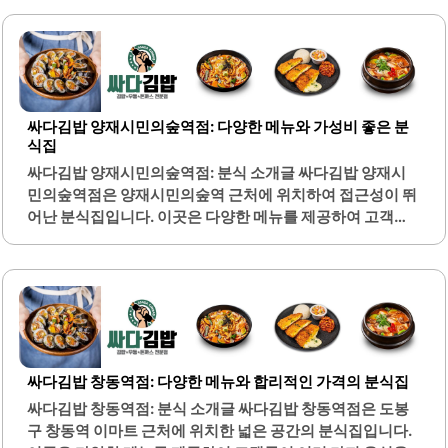
싸다김밥 양재시민의숲역점: 다양한 메뉴와 가성비 좋은 분
식집
싸다김밥 양재시민의숲역점: 분식 소개글 싸다김밥 양재시
민의숲역점은 양재시민의숲역 근처에 위치하여 접근성이 뛰
어난 분식집입니다. 이곳은 다양한 메뉴를 제공하여 고객의
다양한 입맛을 충족시킬 수 있는 장점이 있습니다. 특히, 참치
김밥과 돈까스오므라이스는 많은 고객들에게 인기를 끌고 있
으며, 가격 대비 양이 풍부하여 가성비가 뛰어납니다.또한,
라볶이와 오삼 덮밥 등 다양한 분식 메뉴도 준비되어 있어 선
택의 폭이 넓습니다. 내부는 깔끔하게 관리되고 있으며, 쾌적
한 환경에서 식사를 즐길 수 있습니다. 점심시간에는 빠른 서
비스로 대기 시간이 짧아 효율적으로 식사를 할 수 있습니다.
싸다김밥 창동역점: 다양한 메뉴와 합리적인 가격의 분식집
이곳은 혼자 방문하기에도 적합한 분위기를 가지고 있어, 혼
싸다김밥 창동역점: 분식 소개글 싸다김밥 창동역점은 도봉
밥을 선호하는 고객들에게도 좋은 선택이 될 수 있습니다. 또
구 창동역 이마트 근처에 위치한 넓은 공간의 분식집입니다.
한, 늦은 시간까지 운영되어 언제든지 방문할 수 있는 편리함