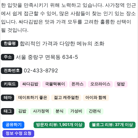
한 입맛을 만족시키기 위해 노력하고 있습니다. 사가정역 인근
에서 쉽게 접근할 수 있어, 많은 사람들이 찾는 인기 있는 장소
입니다. 싸다김밥은 맛과 가격 모두를 고려한 훌륭한 선택이
될 것입니다.
합리적인 가격과 다양한 메뉴의 조화
한줄평
서울 중랑구 면목동 634-5
주소
02-433-8792
전화번호
키워드
싸다김밥
국물떡볶이
돈까스
오므라이스
덮밥
테마
데이트하기 좋은
젊고 캐쥬얼한
아이와 함께
태그
김밥
사가정역
분식
가성비
간편식
공유하기
방문자 리뷰: 1,901개 이상
블로그 리뷰: 37개 이상
정보 수정 요청