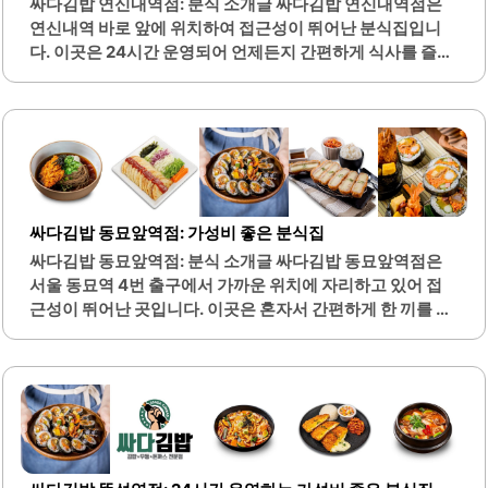
싸다김밥 연신내역점: 분식 소개글 싸다김밥 연신내역점은
들에게 인기 있는 조합입니다. 이곳은 오랜 시간 운영되어 온
연신내역 바로 앞에 위치하여 접근성이 뛰어난 분식집입니
만큼, 단골 손님들도 많아 친근한 분위기를 자아냅니다. 매장
다. 이곳은 24시간 운영되어 언제든지 간편하게 식사를 즐길
내부는 청결하게 관리되고 있으며, 친절한 직원들이..
수 있는 장점이 있습니다. 다양한 메뉴가 준비되어 있어 김밥,
국수, 돈까스 등 여러 가지 음식을 선택할 수 있습니다.특히,
치즈김밥과 돈까스김밥은 많은 손님들에게 인기가 높습니
다. 또한, 라볶이와 비빔국수 등 다양한 분식 메뉴도 제공되어
선택의 폭이 넓습니다. 매장 내부는 깔끔하게 유지되어 있으
며, 편안한 분위기에서 식사를 즐길 수 있습니다.키오스크를
통한 주문 시스템이 도입되어 있어 빠르고 간편하게 주문할
싸다김밥 동묘앞역점: 가성비 좋은 분식집
수 있습니다. 이곳은 혼자서 식사하기에도 적합한 장소로, 혼
싸다김밥 동묘앞역점: 분식 소개글 싸다김밥 동묘앞역점은
밥을 즐기는 손님들이 자주 방문합니다. 저녁 시간대에는 퇴
서울 동묘역 4번 출구에서 가까운 위치에 자리하고 있어 접
근 후 간단한 저녁을 해결하기 위해 방문하는 손님들이 많습
근성이 뛰어난 곳입니다. 이곳은 혼자서 간편하게 한 끼를 해
니다.다양한 반찬이 셀프 서비스로..
결할 수 있는 편리한 장소로, 다양한 메뉴를 제공합니다. 특
히, 메뉴판이 매우 다양하여 선택의 폭이 넓습니다.음식은 깔
끔하게 제공되며, 기분 반찬으로 김치와 단무지, 국물 등이
셀프 서비스로 제공됩니다. 가성비가 뛰어나며, 가격 대비 양
과 질이 만족스럽습니다. 이곳은 24시간 운영되어 언제든지
방문할 수 있는 장점이 있습니다.또한, 동묘역 근처에 위치하
여 주변에 찜질방 등 다양한 시설이 있어 식사 후 다른 활동으