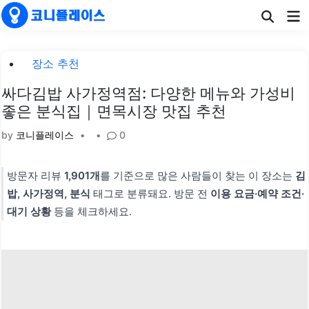
Skip
Ma
to
Me
content
Posted
장소 추천
in
싸다김밥 사가정역점: 다양한 메뉴와 가성비
좋은 분식집｜면목시장 맛집 추천
by
코니플레이스
•
•
0
방문자 리뷰
1,901개
를 기준으로 많은 사람들이 찾는 이 장소는
김
밥, 사가정역, 분식
태그로 분류돼요. 방문 전
이용 요금·예약 조건·
대기 상황
등을 체크하세요.