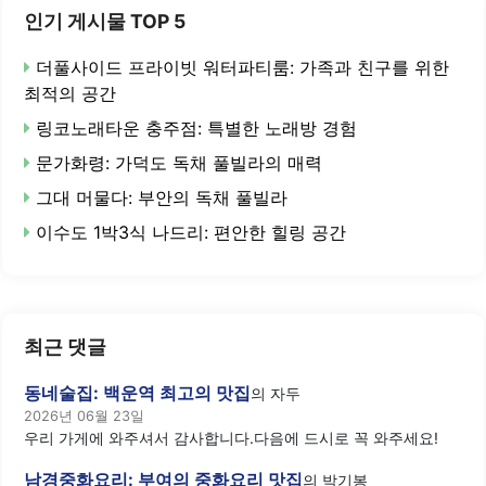
인기 게시물 TOP 5
더풀사이드 프라이빗 워터파티룸: 가족과 친구를 위한
최적의 공간
링코노래타운 충주점: 특별한 노래방 경험
문가화령: 가덕도 독채 풀빌라의 매력
그대 머물다: 부안의 독채 풀빌라
이수도 1박3식 나드리: 편안한 힐링 공간
최근 댓글
동네술집: 백운역 최고의 맛집
의
자두
2026년 06월 23일
우리 가게에 와주셔서 감사합니다.다음에 드시로 꼭 와주세요!
남경중화요리: 부여의 중화요리 맛집
의
박기봉