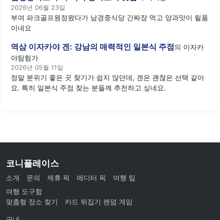
2026년 06월 23일
부여 파크골프원정왔다가 남경중식당 간짜장 먹고 양과맛이 릴품
이네요
역삼 이자카야 겐: 강남의 매력적인 일본식 주점
의
이자카
야탐험가
2026년 05월 11일
정말 분위기 좋은 곳 찾기가 쉽지 않던데, 겐은 괜찮은 선택 같아
요. 특히 일본식 주점 찾는 분들께 추천하고 싶네요.
코니플레이스
소개
문의
제휴 픽
에디터 픽
여행 팁
여행 도구함
맞춤형 장소 찾기
카드 뒤집기 랜덤 게임
국내