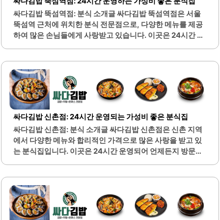
싸다김밥 뚝섬역점: 24시간 운영하는 가성비 좋은 분식집
로 이어지기 좋습니다. 메뉴에는 오징어덮밥, 왕만두국, 돈까
싸다김밥 뚝섬역점: 분식 소개글 싸다김밥 뚝섬역점은 서울
스마요덮밥, 짜장라볶이 등 다양한 선택지가 있어 취향에 맞
뚝섬역 근처에 위치한 분식 전문점으로, 다양한 메뉴를 제공
게 주문할 수 있습니다. 특히, 짜장라볶이와 돈까스마요덮밥
하여 많은 손님들에게 사랑받고 있습니다. 이곳은 24시간 운
의 조합은 많은 분들이 선호하는..
영되며, 언제든지 방문하여 맛있는 식사를 즐길 수 있는 편리
함이 있습니다. 메뉴는 김밥, 덮밥, 라면 등으로 구성되어 있
으며, 모든 메뉴가 1만 원 이하로 제공되어 가성비가 뛰어납
니다.매장 내부는 넓고 쾌적하여 혼자 또는 친구와 함께 식사
하기에 적합합니다. 특히, 혼밥족을 위한 덮밥과 라면 세트가
인기를 끌고 있습니다. 또한, 소비쿠폰을 사용하여 더욱 저렴
하게 식사를 할 수 있는 점도 큰 장점입니다.다양한 메뉴가 준
싸다김밥 신촌점: 24시간 운영되는 가성비 좋은 분식집
비되어 있어 선택의 폭이 넓으며, 매일 다른 메뉴를 시도해볼
싸다김밥 신촌점: 분식 소개글 싸다김밥 신촌점은 신촌 지역
수 있는 재미가 있습니다. 이곳의 부대찌개와 오삼덮밥은 특
에서 다양한 메뉴와 합리적인 가격으로 많은 사랑을 받고 있
히 많은 손님들에게 호평을 받고 있으며, 신선한..
는 분식집입니다. 이곳은 24시간 운영되어 언제든지 방문할
수 있는 편리함이 있습니다. 메뉴는 김밥, 떡볶이, 라면 등 다
양한 선택지를 제공하여 고객의 입맛을 만족시킵니다.특히,
김밥은 신선한 재료로 만들어져 맛이 좋고, 간이 적당하여 부
담 없이 즐길 수 있습니다. 또한, 주문 후 빠른 서빙으로 바쁜
일상 속에서도 간편하게 식사를 해결할 수 있는 장점이 있습
니다. 매장은 청결하게 관리되어 쾌적한 환경에서 식사할 수