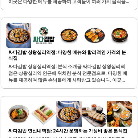
이곳은 다양한 메뉴를 제공하여 고객들이 여러 가지 음식을
이 있습니다. 싸다김밥 양재시민의숲역점은 고객의 다양한
선택할 수 있는 장점이 있습니다. 김밥, 떡볶이, 오므라이스
요구를..
등 다양한 종류의 음식을 맛볼 수 있으며, 가격 또한 합리적입
니다.특히, 김밥은 신선한 재료로 만들어져 맛이 좋고, 양도
푸짐하여 만족스러운 식사를 제공합니다. 매장은 깔끔하게
관리되어 있어 쾌적한 환경에서 식사를 즐길 수 있습니다. 또
한, 직원들이 바쁜 와중에도 고객을 살뜰히 챙겨주는 모습이
인상적입니다.포장 서비스도 제공하여 바쁜 일상 속에서도
싸다김밥 상왕십리역점: 다양한 메뉴와 합리적인 가격의 분
간편하게 음식을 즐길 수 있습니다. 이곳의 매력 중 하나는
식집
24시간 운영되어 언제든지 방문할 수 있다는 점입니다. 다양
싸다김밥 상왕십리역점: 분식 소개글 싸다김밥 상왕십리역
한 반찬과 국물은 셀프 서비스로 제공되어 고객이 원하는 만
점은 상왕십리역 인근에 위치한 분식 전문점으로, 다양한 메
큼..
뉴를 제공하여 많은 손님들에게 사랑받고 있습니다. 이곳의
김밥은 신선한 재료로 만들어져 맛이 뛰어나며, 특히 다양한
종류의 김밥이 준비되어 있어 선택의 폭이 넓습니다. 또한, 오
삼덮밥과 짬뽕라면 등 다른 메뉴들도 인기가 많아, 점심시간
에 많은 손님들이 방문합니다.매장은 넓고 깔끔하여 혼자서
식사를 하거나 친구들과 함께 방문하기에도 적합합니다. 셀
프 계산 시스템과 키오스크가 마련되어 있어 편리하게 주문
할 수 있습니다. 가격대는 합리적이며, 가성비가 좋다는 평가
싸다김밥 연신내역점: 24시간 운영하는 가성비 좋은 분식집
를 받고 있습니다.특히, 기본 김밥과 떡볶이 세트는 많은 손님