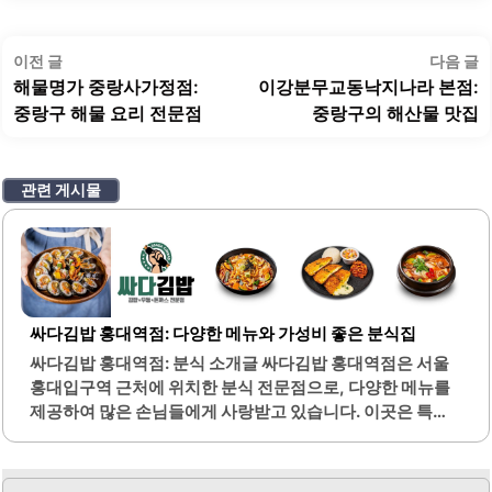
글
이
이전 글
다음 글
탐
전
해물명가 중랑사가정점:
이강분무교동낙지나라 본점:
색
글:
글
중랑구 해물 요리 전문점
중랑구의 해산물 맛집
관련 게시물
싸다김밥 홍대역점: 다양한 메뉴와 가성비 좋은 분식집
싸다김밥 홍대역점: 분식 소개글 싸다김밥 홍대역점은 서울
홍대입구역 근처에 위치한 분식 전문점으로, 다양한 메뉴를
제공하여 많은 손님들에게 사랑받고 있습니다. 이곳은 특히
김밥 종류가 다양하여 선택의 폭이 넓습니다. 신선한 재료를
사용하여 만든 김밥은 맛과 품질이 뛰어나며, 포장도 용이하
여 바쁜 일상 속에서도 간편하게 즐길 수 있습니다.또한, 이곳