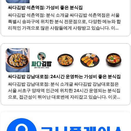
있습니다.혼자서 식사하는 손님을 위한 좌석도 마련되어 있
싸다김밥 석촌역점: 가성비 좋은 분식집
어 편안하게 이용할 수 있습니다. 셀프바가 있어 국물이나 추
싸다김밥 석촌역점: 분식 소개글 싸다김밥 석촌역점은 서울
가 재료를 자유롭게 선택할 수 있는 점도 매력적입니다. 직원
특별시 송파구에 위치한 분식 전문점으로, 다양한 메뉴와 합
들의 친절한 응대는 고객들에게 긍정적인 인상을..
리적인 가격으로 많은 사람들에게 사랑받고 있습니다. 이곳
은 특히 김밥과 분식류를 중심으로 한 간편식사를 제공하며,
메뉴의 다양성 덕분에 여러 가지 선택이 가능합니다. 싸다김
밥의 대표 메뉴인 기본 김밥은 신선한 재료로 만들어져 맛이
우수하며, 가격 또한 매우 저렴하여 가성비가 뛰어납니다.치
즈돈가스와 치킨까스 같은 메뉴는 양이 푸짐하여 만족감을
줍니다. 또한, 국물떡볶이는 당면과 함께 제공되어 더욱 풍부
한 맛을 느낄 수 있습니다. 이 외에도 멸치고추김밥과 샐러드
싸다김밥 강남대로점: 24시간 운영하는 가성비 좋은 분식집
김밥 등 다양한 김밥 메뉴가 준비되어 있어 선택의 폭이 넓습
싸다김밥 강남대로점: 분식 소개글 싸다김밥 강남대로점은
니다.석촌역에서 가까운 위치에 있어 접근성이 좋으며, 간편
서울 서초구 양재역 인근에 위치한 24시간 운영되는 분식집
하게 식사를 해결할 수 있는 장소로 적합합니다. 내부는 깔끔
으로, 접근성이 뛰어난 대로변에 자리잡고 있습니다. 이곳은
하고 편안한 분위기로, 혼자 또는 친구들과..
다양한 메뉴를 제공하며, 특히 김밥과 라볶이, 돈까스가 인기
입니다. 메뉴는 간단하면서도 푸짐하여 빠른 식사를 원하는
직장인들에게 적합합니다.매장은 넓고 쾌적하며, 셀프바를
통해 물과 반찬을 자유롭게 이용할 수 있습니다. 가격이 저렴
하여 가성비가 뛰어나며, 많은 외국인 손님들도 방문하는 곳