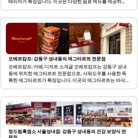
테리어가 특징입니다. 이곳은 다양한 음료 메뉴를 제공하며,
특히 팝콘 쉐이크가 시그니처 메뉴로 인기를 끌고 있습니다.
팝콘 쉐이크는 달콤하면서도 고소한 맛이 조화를 이루어 많
은 손님들에게 사랑받고 있습니다.또한, 아메리카노와 같은
커피 음료는 고소한 풍미를 자랑하며, 캔 포장 서비스도 제공
하여 이동 중에도 편리하게 즐길 수 있습니다. 갓오커피는 음
료의 양이 넉넉하여 만족감을 주며, 수제 샌드위치와 샐러드
빵 등 다양한 간식 메뉴도 함께 제공됩니다. 매장은 깔끔하게
관리되어 있으며, 친절한 사장님이 손님을 맞이합니다.올림
오베르캄프: 강동구 성내동의 에그타르트 전문점
픽공원에서 공연을 관람한 후 방문하기 좋은 장소로, 편리한
오베르캄프: 카페,디저트 소개글 오베르캄프는 강동구 성내
주차 공간도 마련되어 있어 접근성이 뛰어납니다. 이 카페는
동에 위치한 에그타르트 전문점으로, 사워도우를 사용한 독
클래식한 바의 느낌을 주며, 고급스러운 음료를 즐길..
특한 에그타르트가 특징입니다. 이곳의 에그타르트는 바삭
한 페스츄리와 부드러운 크림 필링이 조화를 이루며, 맛이 뛰
어나 많은 이들의 사랑을 받고 있습니다. 오베르캄프는 특히
계란 비린내가 전혀 없고, 달콤한 맛이 일품으로 알려져 있습
니다.포장도 아름답게 되어 있어 선물용으로 적합합니다. 이
곳은 올림픽공원과 가까워 피크닉을 즐기며 함께하기 좋은
장소입니다. 매장 내부는 아늑하고 편안한 분위기로, 고객들
이 편안하게 앉아 즐길 수 있는 공간을 제공합니다.또한, 친절
정드림흑염소 서울성내점: 강동구 성내동의 건강 보양식 전
한 직원들이 고객을 맞이하여 기분 좋은 쇼핑 경험을 선사합
문점