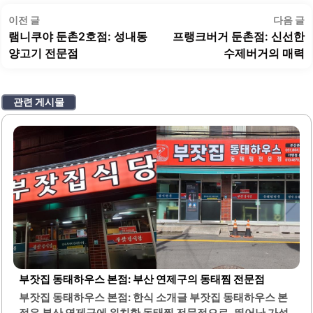
글
이
이전 글
다음 글
탐
전
램니쿠야 둔촌2호점: 성내동
프랭크버거 둔촌점: 신선한
색
글:
글
양고기 전문점
수제버거의 매력
관련 게시물
부잣집 동태하우스 본점: 부산 연제구의 동태찜 전문점
부잣집 동태하우스 본점: 한식 소개글 부잣집 동태하우스 본
점은 부산 연제구에 위치한 동태찜 전문점으로, 뛰어난 가성