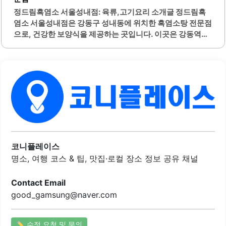
니다. 오베르캄프는 에그타르트를 전문으로 하여 다양한 종
정드림흑염소 서울성내점: 육류,고기요리 소개글 정드림흑
류의 디저트를 제공하지 않지만, 그 한 가지에 집중하여 최고
염소 서울성내점은 강동구 성내동에 위치한 흑염소탕 전문점
의 맛을 구현하고 있습니다. 이곳의 에그타르트는 매일 신선
으로, 건강한 보양식을 제공하는 곳입니다. 이곳은 강동역과
하게 구워지며, 항상 품질을..
가까운 위치에 있어 접근성이 뛰어나며, 주차 공간이 넓어 차
량 이용 시 편리합니다. 정드림흑염소는 흑염소탕을 비롯한
다양한 메뉴를 제공하며, 신선한 재료로 조리하여 맛과 영양
을 동시에 챙길 수 있습니다.특히, 흑염소탕은 고기가 두툼하
고 푸짐하여 만족감을 높여줍니다. 가격 또한 합리적이며,
9,900원이라는 저렴한 가격에 고품질의 음식을 즐길 수 있
습니다. 이곳의 흑염소 엑기스는 추가 서비스로 제공되어, 건
강을 더욱 챙길 수 있는 기회를 제공합니다.식당 내부는 깔끔
하고 편안한 분위기로, 혼자 또는 가족과 함께 방문하기에 적
합합니다. 또한, 직원들이 친절하게 응대하여 고객의 만족도
코니플레이스
를 높이고 있습니다. 정드림흑염소는 특히 몸이 피곤할 때 기
명소, 여행 코스 & 팁, 맛집·로컬 장소 정보 공유 채널
력 보충을 위한..
Contact Email
good_gamsung@naver.com
수정 요청 및 문의