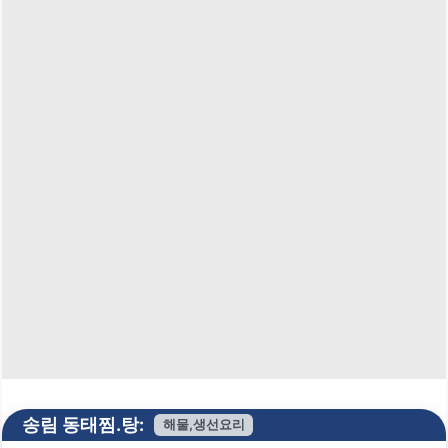
송림 동태찜.탕:
해물,생선요리