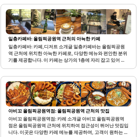
위기로, 친구와의 담소를 나누기에 적합한 공간입니다.또한,
샌드위치 메뉴도 다양하게 준비되어 있어 점심 식사로도 훌
륭한 선택이 될 수 있습니다. 신선한 재료로 만들어진 샌드위
치는 크로아상에 듬뿍 들어가 있어 풍부한 맛을 자랑합니다.
굿투고는 구움과자류도 제공하며, 이곳의 디저트는 수준급
으로 평가받고 있습니다.고객들은 스콘을 주문하면 따뜻하
일층카페바: 올림픽공원역 근처의 아늑한 카페
게 데워주어 바삭한 식감을 유지합니다. 카페의 인테리어와
일층카페바: 카페,디저트 소개글 일층카페바는 올림픽공원
음악은 편안한 분위기를 조성하여 작업하기에도 적합합니
역 근처에 위치한 아늑한 카페로, 다양한 메뉴와 편안한 분위
다. 이곳은 손님들이 잠시 머물며 휴식을 취하기 좋은 장소입
기를 제공합니다. 이 카페는 상가의 1층에 자리 잡고 있어 접
니다.굿투고는 올림픽상가 1층에 위치하여 접근성이 뛰어나
근성이 뛰어나며, 성내천의 아름다운 경치를 감상할 수 있는
며, 주변 환경과 어우러져 있습니다. 카페의 분위기는 계절
장점이 있습니다. 카페 내부는 조용하고 아늑하여 친구와의
에..
대화나 혼자서 책을 읽기에 적합한 환경을 제공합니다.메뉴
에는 신선한 샐러드, 샌드위치, 다양한 음료가 포함되어 있어
고객의 다양한 취향을 만족시킬 수 있습니다. 특히, 수박 주스
와 아이스 커피는 여름철에 시원하게 즐기기 좋은 선택입니
다. 커피는 마일드하고 고소한 맛으로, 많은 고객들에게 사랑
아비꼬 올림픽공원역점: 올림픽공원역 근처의 맛집
받고 있습니다.또한, 친절한 직원들의 서비스는 고객들에게
아비꼬 올림픽공원역점: 카레 소개글 아비꼬 올림픽공원역
편안한 경험을 제공합니다. 카페의 크기는 작지만, 창밖으로
점은 올림픽공원역 근처에 위치하여 접근성이 뛰어난 맛집입
보이는 초록 뷰가 눈을 편안하게 해주며, 자연과 함께하는 시
니다. 이곳은 다양한 카레 메뉴를 제공하며, 고객이 원하는 대
간을 선사합니다. 주차 공간도 마련되어 있어 차량..