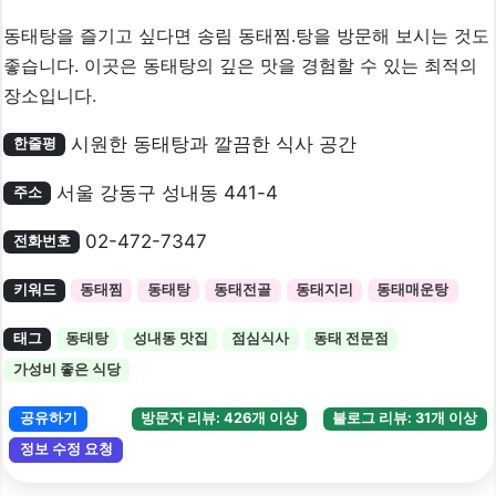
동태탕을 즐기고 싶다면 송림 동태찜.탕을 방문해 보시는 것도
좋습니다. 이곳은 동태탕의 깊은 맛을 경험할 수 있는 최적의
장소입니다.
시원한 동태탕과 깔끔한 식사 공간
한줄평
서울 강동구 성내동 441-4
주소
02-472-7347
전화번호
키워드
동태찜
동태탕
동태전골
동태지리
동태매운탕
태그
동태탕
성내동 맛집
점심식사
동태 전문점
가성비 좋은 식당
공유하기
방문자 리뷰: 426개 이상
블로그 리뷰: 31개 이상
정보 수정 요청