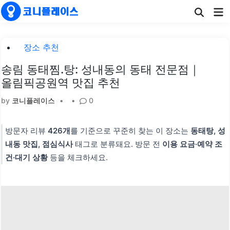
Skip
Ma
to
Me
content
Posted
장소 추천
in
송림 동태찜.탕: 성내동의 동태 전문점｜
올림픽공원역 맛집 추천
by
코니플레이스
•
•
0
방문자 리뷰
426개
를 기준으로 꾸준히 찾는 이 장소는
동태탕, 성
내동 맛집, 점심식사
태그로 분류돼요. 방문 전
이용 요금·예약 조
건·대기 상황
등을 체크하세요.