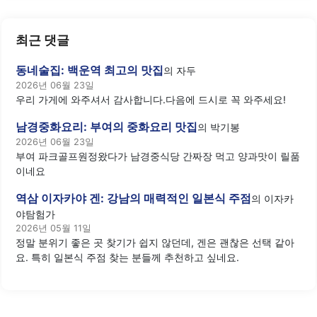
최근 댓글
동네술집: 백운역 최고의 맛집
의
자두
2026년 06월 23일
우리 가게에 와주셔서 감사합니다.다음에 드시로 꼭 와주세요!
남경중화요리: 부여의 중화요리 맛집
의
박기봉
2026년 06월 23일
부여 파크골프원정왔다가 남경중식당 간짜장 먹고 양과맛이 릴품
이네요
역삼 이자카야 겐: 강남의 매력적인 일본식 주점
의
이자카
야탐험가
2026년 05월 11일
정말 분위기 좋은 곳 찾기가 쉽지 않던데, 겐은 괜찮은 선택 같아
요. 특히 일본식 주점 찾는 분들께 추천하고 싶네요.