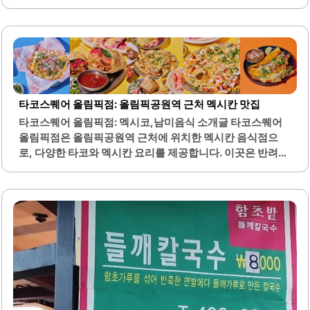
로 조합할 수 있는 재미가 있습니다. 매장 내부는 청결하게 관
리되고 있어 쾌적한 식사 환경을 제공합니다.직원들은 친절
하게 응대하며, 고객의 요구에 세심하게 신경을 씁니다. 특
히, 카레와 함께 제공되는 다양한 세트 메뉴는 선택의 폭을 넓
혀줍니다. 또한, 양이 풍부하여 만족스러운 식사를 경험할 수
있습니다.이곳은 혼밥하기에도 적합하며, 간단하게 식사를
해결하기 좋은 장소입니다. 매장 음악은 고객의 기분을 더욱
타코스퀘어 올림픽점: 올림픽공원역 근처 멕시칸 맛집
좋게 만들어 주며, 특별한 날의 분위기를 한층 더해줍니다. 야
타코스퀘어 올림픽점: 멕시코,남미음식 소개글 타코스퀘어
외에서 식사할 경우 시원한 바람을 느끼며 더욱 맛있게 즐길
올림픽점은 올림픽공원역 근처에 위치한 멕시칸 음식점으
수 있습니다.아비꼬의 카레는 독특한 맛을 자랑하며, 치즈와
로, 다양한 타코와 멕시칸 요리를 제공합니다. 이곳은 반려동
의 조화도 뛰어납니다. 다양한 토핑 추가가..
물 동반이 가능한 테라스석을 갖추고 있어, 애완동물과 함께
편안하게 식사를 즐길 수 있는 환경을 제공합니다. 특히, 신선
한 생선을 사용하여 직접 튀겨낸 피쉬타코는 부드러운 생선
살과 신선한 야채, 라임의 조화가 뛰어난 메뉴로 알려져 있습
니다.비리아타코는 진한 소스와 부드러운 고기의 조합으로
많은 손님들에게 사랑받고 있습니다. 또한, 퀘사디아와 보울
같은 다양한 메뉴가 있어 선택의 폭이 넓습니다. 타코스퀘어
는 공연이나 행사 후에 방문하기 좋은 위치에 있으며, 빠른 서
비스와 친절한 직원들이 인상적입니다.아이들을 위한 키즈
메뉴도 마련되어 있어 가족 단위 방문객들에게 적합합니다.