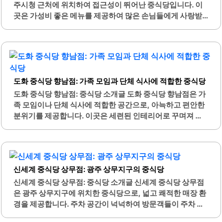
하게 고객을 맞이하며, 서비스에 대한 만족도가 높습니다.이
주시청 근처에 위치하여 접근성이 뛰어난 중식당입니다. 이
곳은 가족 단위 손님뿐만 아니라 친구들과의 모임에도 적합
곳은 가성비 좋은 메뉴를 제공하여 많은 손님들에게 사랑받
한 장소입니다. 다양한 메뉴와 함께 저렴한 가격 덕분에 많은
고 있습니다. 특히, 짜장면과 짬뽕은 저렴한 가격에 맛있는 음
손님들이 재방문을 고려하게 됩니다. 특히, 등산 후 방문하기
식을 즐길 수 있는 대표적인 메뉴입니다.짜장면은 2,900원
좋은 위치에..
이라는 가격으로 제공되어 가성비가 뛰어나며, 곱빼기 옵션
도 있어 다양한 선택이 가능합니다. 또한, 탕수육과 고기만두
와 같은 사이드 메뉴도 함께 즐길 수 있어 더욱 풍성한 식사가
도화 중식당 향남점: 가족 모임과 단체 식사에 적합한 중식당
가능합니다. 매장은 넓고 쾌적한 환경을 제공하여 편안하게
식사할 수 있습니다.주문 방식도 간편하여 태블릿을 통해 쉽
도화 중식당 향남점: 중식당 소개글 도화 중식당 향남점은 가
게 주문할 수 있는 시스템이 마련되어 있습니다. 늦은 시간까
족 모임이나 단체 식사에 적합한 공간으로, 아늑하고 편안한
지 영업하여 바쁜 일상 속에서도 편리하게 이용할 수 있습니
분위기를 제공합니다. 이곳은 세련된 인테리어로 꾸며져 있
다. 중식당 제주법원점은 특히 학생들에게 인기가 많아 활기
어 방문객들에게 기분 좋은 경험을 선사합니다. 다양한 중식
찬 분위기를 자아냅니다.이곳의 음식은 불맛이 가득하여..
요리를 제공하며, 특히 런치코스는 가성비가 뛰어나 많은 손
님들에게 인기가 높습니다.탕수육, 짬뽕, 깐풍기 등 다양한
메뉴가 준비되어 있어 선택의 폭이 넓습니다. 음식의 양도 푸
신세계 중식당 상무점: 광주 상무지구의 중식당
짐하여 만족스러운 식사를 즐길 수 있습니다. 또한, 청양탕수
육과 같은 특별한 메뉴는 깊고 진한 맛을 자랑합니다.도화 중
신세계 중식당 상무점: 중식당 소개글 신세계 중식당 상무점
식당은 프라이빗한 룸도 마련되어 있어, 연말 회식이나 특별
은 광주 상무지구에 위치한 중식당으로, 넓고 쾌적한 매장 환
한 모임에 적합합니다. 직원들은 친절하고 세심하게 응대하
경을 제공합니다. 주차 공간이 넉넉하여 방문객들이 주차 걱
여 손님들이 편안하게 식사를 즐길 수 있도록 돕습니다. 매장
정 없이 편리하게 이용할 수 있습니다. 이곳은 자가제면으로