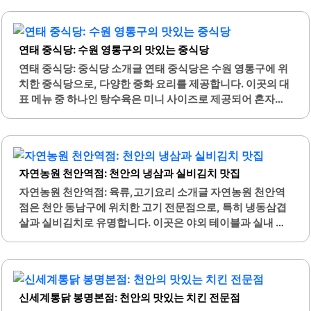
은 항상 깔끔하게 관리되어 있어 쾌적한 환경에서 식사를 할
만든 면 요리를 제공하며, 짬뽕 육수를 직접 만들어 깔끔한 맛
수 있습니다.아이들과 함께..
을 자랑합니다.다양한 메뉴가 준비되어 있어 가족 모임이나
단체 회식에 적합한 룸도 마련되어 있습니다. 특히, 크림짬뽕
연태 중식당: 수원 영통구의 맛있는 중식당
과 돌판짜장, 탕수육이 인기 메뉴로 손꼽힙니다. 셀프바에서
는 다양한 소스와 반찬을 자유롭게 이용할 수 있어 더욱 풍성
연태 중식당: 중식당 소개글 연태 중식당은 수원 영통구에 위
한 식사를 즐길 수 있습니다.유산슬덮밥은 해산물이 풍부하
치한 중식당으로, 다양한 중화 요리를 제공합니다. 이곳의 대
게 들어가 있어 많은 손님들에게 사랑받고 있습니다. 매장 내
표 메뉴 중 하나인 탕수육은 미니 사이즈로 제공되어 혼자서
부는 우드톤으로 세련되게 꾸며져 있어 편안한 분위기를 제
또는 소규모 인원과 함께 부담 없이 즐길 수 있는 장점이 있습
공합니다. 점심 시간에는 특별한 할인 행사도 진행되어 가성
니다. 또한, 볶아낸 탕수육은 바삭한 식감을 유지하며, 양파
비가 뛰어난 식사를 경험할..
가 아삭아삭하게 살아있어 더욱 맛있습니다.짜장면과 짬뽕
은 깊고 진한 맛을 자랑하며, 특히 짬뽕에는 샐러리가 들어가
자연농원 천안역점: 천안의 냉삼과 실비김치 맛집
있어 색다른 풍미를 제공합니다. 연태 중식당은 신메뉴인 중
화냉면도 선보이며, 여름철에 시원하게 즐기기 좋은 메뉴입
자연농원 천안역점: 육류,고기요리 소개글 자연농원 천안역
니다. 이곳의 모든 음식은 사장님이 직접 신경 써서 준비하며,
점은 천안 동남구에 위치한 고기 전문점으로, 특히 냉동삼겹
정성이 담긴 요리를 제공합니다.가게 내부는 깔끔하고 아늑
살과 실비김치로 유명합니다. 이곳은 야외 테이블과 실내 포
한 분위기로, 편안한 식사를 할 수 있습니다. 직원들은 친절하
장마차 감성을 동시에 느낄 수 있는 독특한 분위기를 제공합
며, 고객의 요구에 귀 기울이는 서비스가 돋보입니다. 메뉴의
니다. 고기의 질이 우수하며, 다양한 반찬이 함께 제공되어 풍
다양성..
성한 식사를 즐길 수 있습니다.특히 실비김치는 매콤한 맛으
로 많은 손님들에게 사랑받고 있습니다. 이곳의 냉삼은 고소
신세계통닭 봉명본점: 천안의 맛있는 치킨 전문점
하고 부드러운 맛이 특징이며, 꼬들살과 함께 즐기면 더욱 맛