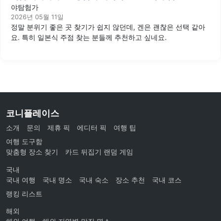
야탐험가
2026년 05월 11일
정말 분위기 좋은 곳 찾기가 쉽지 않던데, 겐은 괜찮은 선택 같아
요. 특히 일본식 주점 찾는 분들께 추천하고 싶네요.
코니플레이스
소개
문의
제휴 픽
에디터 픽
여행 팁
여행 도구함
맞춤형 장소 찾기
카드 뒤집기 랜덤 게임
국내
국내 여행
국내 명소
국내 숙소
장소 추천
국내 코스
랭킹 리스트
해외