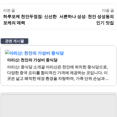
글
이
이전 글
다음 글
탐
전
하루포케 천안두정점: 신선한
서른하나 성성: 천안 성성동의
색
글:
글
포케의 매력
인기 맛집
관련 게시물
아리산: 천안의 가성비 중식당
아리산: 중식당 소개글 아리산은 천안에 위치한 중식당으로,
다양한 중국 요리를 합리적인 가격에 제공하는 곳입니다. 이
곳은 넓고 쾌적한 매장 환경을 자랑하며, 가족 단위 손님과 혼
밥을 즐기는 분들 모두에게 적합한 공간입니다. 아리산의 메
뉴는 다채롭고, 특히 런치 코스는 가성비가 뛰어나 많은 손님
들에게 인기를 끌고 있습니다.신선한 재료를 사용하여 조리
된 요리는 맛과 품질 모두에서 높은 평가를 받고 있습니다. 이
곳의 짬뽕은 해물 베이스로 시원하고 칼칼한 맛이 특징이며,
탕수육은 바삭한 식감과 적당한 소스의 조화로 많은 사랑을