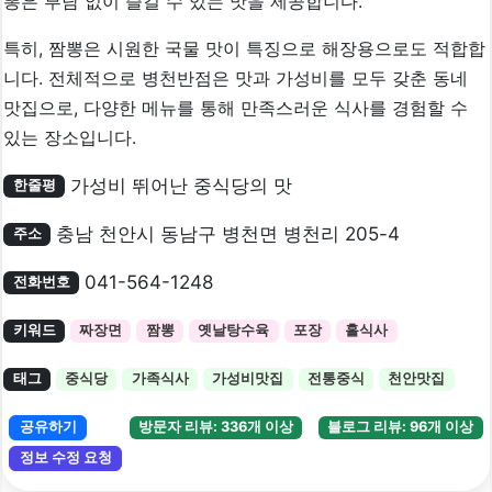
뽕은 부담 없이 즐길 수 있는 맛을 제공합니다.
특히, 짬뽕은 시원한 국물 맛이 특징으로 해장용으로도 적합합
니다. 전체적으로 병천반점은 맛과 가성비를 모두 갖춘 동네
맛집으로, 다양한 메뉴를 통해 만족스러운 식사를 경험할 수
있는 장소입니다.
가성비 뛰어난 중식당의 맛
한줄평
충남 천안시 동남구 병천면 병천리 205-4
주소
041-564-1248
전화번호
키워드
짜장면
짬뽕
옛날탕수육
포장
홀식사
태그
중식당
가족식사
가성비맛집
전통중식
천안맛집
공유하기
방문자 리뷰: 336개 이상
블로그 리뷰: 96개 이상
정보 수정 요청