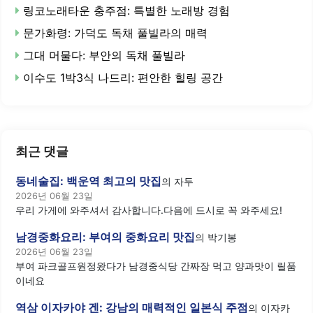
링코노래타운 충주점: 특별한 노래방 경험
문가화령: 가덕도 독채 풀빌라의 매력
그대 머물다: 부안의 독채 풀빌라
이수도 1박3식 나드리: 편안한 힐링 공간
최근 댓글
동네술집: 백운역 최고의 맛집
의
자두
2026년 06월 23일
우리 가게에 와주셔서 감사합니다.다음에 드시로 꼭 와주세요!
남경중화요리: 부여의 중화요리 맛집
의
박기봉
2026년 06월 23일
부여 파크골프원정왔다가 남경중식당 간짜장 먹고 양과맛이 릴품
이네요
역삼 이자카야 겐: 강남의 매력적인 일본식 주점
의
이자카