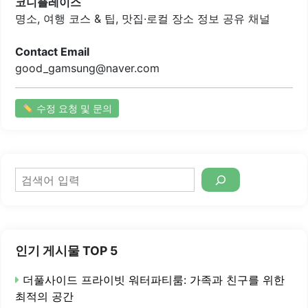
새로운 디자인의 케이크를 만나볼 수 있으며, 그 중에서도 도
코니플레이스
트케이크는 천안에서 유일하게 프롬레에서만 구매할..
명소, 여행 코스 & 팁, 맛집·로컬 장소 정보 공유 채널
Contact Email
good_gamsung@naver.com
수정 요청 및 문의
검
색
인기 게시물 TOP 5
더풀사이드 프라이빗 워터파티룸: 가족과 친구를 위한
최적의 공간