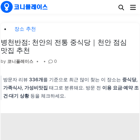
Skip
Ma
to
Me
content
Posted
장소 추천
in
병천반점: 천안의 전통 중식당｜천안 점심
맛집 추천
by
코니플레이스
•
•
0
방문자 리뷰
336개
를 기준으로 최근 많이 찾는 이 장소는
중식당,
가족식사, 가성비맛집
태그로 분류돼요. 방문 전
이용 요금·예약 조
건·대기 상황
등을 체크하세요.