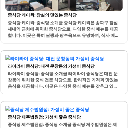
중식당 케이웍: 잠실의 맛있는 중식당
중식당 케이웍: 중식당 소개글 중식당 케이웍은 송파구 잠실
새내역 근처에 위치한 중식당으로, 다양한 중식 메뉴를 제공
합니다. 이곳은 특히 짬뽕과 탕수육으로 유명하며, 식사 메뉴
의 질이 높습니다. 짬뽕은 얼큰한 국물과 풍부한 해물로 많은
손님들에게 사랑받고 있습니다.탕수육은 두툼한 고기와 바
삭한 튀김옷이 조화를 이루며, 육즙이 가득한 맛을 자랑합니
다. 또한, 잡채밥과 마파두부덮밥도 인기 메뉴로, 매콤한 맛
라이라이 중식당: 대전 문창동의 가성비 중식당
과 함께 다양한 식감을 제공합니다. 케이웍은 야구장과 가까
운 위치에 있어 경기 관람 전후로 방문하기에 적합합니다.포
라이라이 중식당: 중식당 소개글 라이라이 중식당은 대전 문
장 주문도 가능하여, 편리하게 음식을 픽업할 수 있습니다. 이
창동에 위치한 중식 전문 식당으로, 합리적인 가격과 맛있는
곳의 냉면은 시원하고 매콤한 맛으로 여름철에 인기가 많습
음식을 제공합니다. 이곳은 다양한 중식 메뉴를 갖추고 있어
니다. 또한, 종업원들은 친절하여 고객의 만족도를 높입니다.
고객의 다양한 입맛을 충족시킬 수 있습니다. 특히, 저렴한 가
매실차와 같은 후식도 제공되어 식사 후에 여유로운 시간을
격에 푸짐한 양을 자랑하는 짜장면과 탕수육은 많은 손님들
보낼 수 있습니다. 중식당 케이웍은 맛있는 음식을 제공하
에게 인기가 높습니다.라이라이 중식당은 빠른 서비스로도
며,..
유명하며, 포장 주문 시에도 신속하게 음식을 제공받을 수 있
중식당 제주법원점: 가성비 좋은 중식당
습니다. 식당 내부는 아늑한 분위기로 꾸며져 있어 편안하게
식사를 즐길 수 있는 환경을 제공합니다. 또한, 직원들은 친절
중식당 제주법원점: 중식당 소개글 중식당 제주법원점은 제