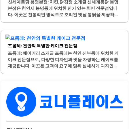
있습니다. 또한, 주차는 인근 주민센터를 이용할 수 있어 편리
신세계통닭 봉명본점: 치킨,닭강정 소개글 신세계통닭 봉명
합니다.식사 후에는 포장마차 거리에서 간단한 2차를 즐기기
본점은 천안시 봉명동에 위치한 인기 있는 치킨 전문점입니
에도 좋은 위치에 있습니다. 직원들은 친절하며, 고객의 편의
다. 이곳은 전통적인 방식으로 조리된 옛날 통닭을 제공하여
를 위해 최선을 다하고 있습니다. 고기와 함께 제공되는 밑반
많은 손님들에게 사랑받고 있습니다. 가마솥에서 튀겨내는
찬은 푸짐하게 나오며, 가격 또한 가성비가 뛰어난 편입니다.
통닭은 바삭한 식감과 풍부한 맛을 자랑하며, 특히 닭똥집 튀
자연농원 천안역점은 맛과 분위기를 모두 갖춘 장소로,..
김과의 조화가 뛰어납니다.매장 내부는 아늑하고 편안한 분
위기로, 친구나 가족과 함께 방문하기에 적합합니다. 또한,
프롬레: 천안의 특별한 케이크 전문점
친절한 사장님과 직원들이 고객을 맞이하여 더욱 편안한 식
사를 경험할 수 있습니다. 신세계통닭은 다양한 메뉴를 제공
프롬레: 베이커리 소개글 프롬레는 천안 신부동에 위치한 케
하며, 후라이드와 양념치킨 모두 높은 품질을 유지하고 있습
이크 전문점으로, 다양한 디자인과 맛을 자랑하는 케이크를
니다.생맥주와 함께 즐길 수 있는 조합은 더욱 매력적입니다.
제공합니다. 이곳은 고객의 요구에 맞춰 섬세하게 디자인된
이곳은 천안 순천향병원과 가까운 위치에 있어 접근성이 좋
케이크를 제작하며, 특히 기념일이나 특별한 날에 적합한 제
습니다. 주차 공간도 마련되어 있어 차량 이용이 편리합니다.
품을 다양하게 준비하고 있습니다. 사장님은 고객과의 소통
신세계통닭 봉명본점은 지역 주민들 사이에서 이미 입소문이
을 중요시하여, 친절하게 상담을 진행하며 고객의 취향에 맞
나 있는 맛집으로,..
는 초를 추천해 주시는 등 세심한 배려를 보여줍니다.프롬레
의 케이크는 맛과 비주얼 모두에서 높은 만족도를 제공합니
다. 또한, 가게 내부에는 다양한 초가 준비되어 있어 고객이
원하는 스타일에 맞게 선택할 수 있는 편리함이 있습니다. 이
곳은 접근성이 뛰어나며, 터미널에서 도보로 쉽게 이동할 수
있는 위치에 있어 편리합니다.고객들은 매번 방문할 때마다