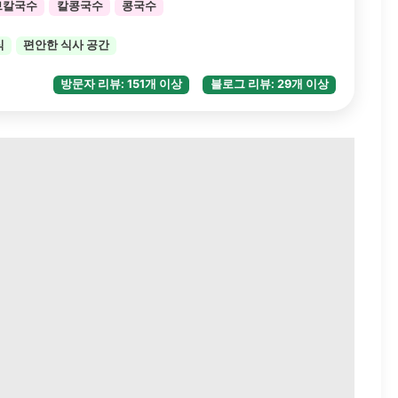
브칼국수
칼콩국수
콩국수
식
편안한 식사 공간
방문자 리뷰: 151개 이상
블로그 리뷰: 29개 이상