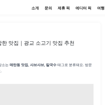
소개
문의
제휴 픽
에디터 픽
여행
합한 맛집｜광교 소고기 맛집 추천
 장소는
매탄동 맛집, 샤브샤브, 칼국수
태그로 분류돼요. 방문
.