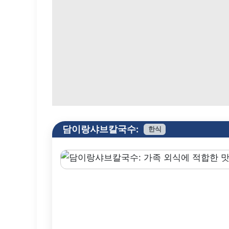
담이랑샤브칼국수:
한식