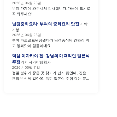
2026년 06월 23일
우리 가게에 와주셔서 감사합니다.다음에 드시로
꼭 와주세요!
남경중화요리: 부여의 중화요리 맛집
의
박
기봉
2026년 06월 23일
부여 파크골프원정왔다가 남경중식당 간짜장 먹
고 양과맛이 릴품이네요
역삼 이자카야 겐: 강남의 매력적인 일본식
주점
의
이자카야탐험가
2026년 05월 11일
정말 분위기 좋은 곳 찾기가 쉽지 않던데, 겐은
괜찮은 선택 같아요. 특히 일본식 주점 찾는 분들
께 추천하고 싶네요.