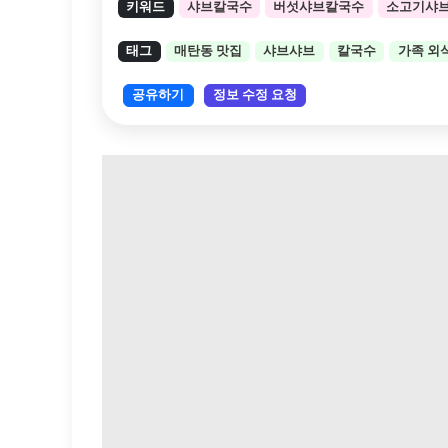
키워드
샤브칼국수
버섯샤브칼국수
소고기샤
태그
매탄동 맛집
샤브샤브
칼국수
가족 외
공유하기
정보 수정 요청