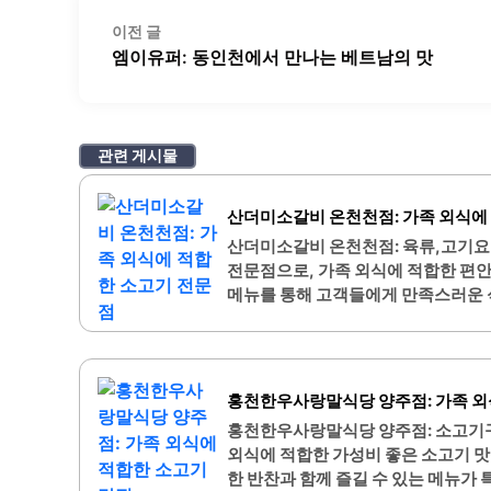
글
이
이전 글
탐
전
엠이유퍼: 동인천에서 만나는 베트남의 맛
색
글:
관련 게시물
산더미소갈비 온천천점: 가족 외식에
산더미소갈비 온천천점: 육류,고기요
전문점으로, 가족 외식에 적합한 편
메뉴를 통해 고객들에게 만족스러운 
인기를 끌고 있으며, 가격 또한 합리
린이와 함께 방문하기에도 적합합니다
티 등 다양한 사이드 메뉴와 함께 고
여 고객들에게 편안한 서비스를 제공
홍천한우사랑말식당 양주점: 가족 외
한, 매장 주변은 접근성이 좋고, 주차
홍천한우사랑말식당 양주점: 소고기
기 질과 맛, 서비스 모두에서 높은 만
외식에 적합한 가성비 좋은 소고기 맛
한 반찬과 함께 즐길 수 있는 메뉴가