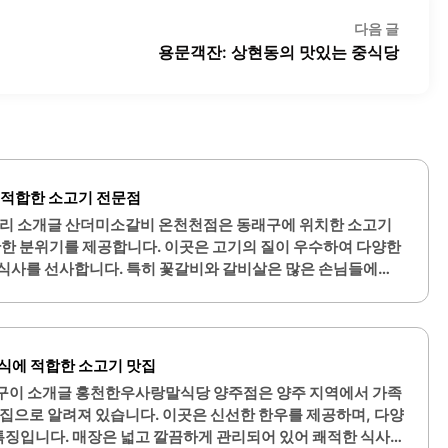
다
다음 글
음
용문객잔: 상현동의 맛있는 중식당
글:
 적합한 소고기 전문점
리 소개글 산더미소갈비 온천천점은 동래구에 위치한 소고기
안한 분위기를 제공합니다. 이곳은 고기의 질이 우수하여 다양한
식사를 선사합니다. 특히 꽃갈비와 갈비살은 많은 손님들에게
적입니다.매장 내부는 깨끗하고 아늑한 환경을 갖추고 있어, 어
. 고객들은 이곳에서 제공되는 된장찌개와 열무국수, 짜파게
기를 즐길 수 있습니다. 산더미소갈비는 친절한 직원들이 상주하
하며, 가족 모임이나 지인들과의 식사에 적합한 장소입니다.또
식에 적합한 소고기 맛집
 공간도 마련되어 있어 편리하게 방문할 수 있습니다. 이곳은 고
구이 소개글 홍천한우사랑말식당 양주점은 양주 지역에서 가족
족도를 자랑하며, 많은 손님들이..
집으로 알려져 있습니다. 이곳은 신선한 한우를 제공하며, 다양
 특징입니다. 매장은 넓고 깔끔하게 관리되어 있어 쾌적한 식사