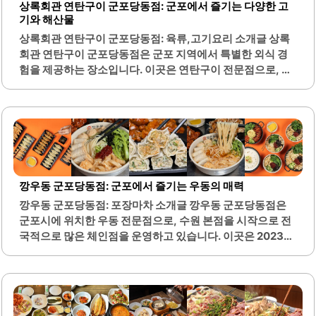
상록회관 연탄구이 군포당동점: 군포에서 즐기는 다양한 고
이곳의 가격대는 가성비가 좋으며, 고기 양도 넉넉하여 만족
기와 해산물
스러운 식사가 가능합니다. 또한, 웨이팅 시스템이 마련되어
상록회관 연탄구이 군포당동점: 육류,고기요리 소개글 상록
있어 대기 시간 동안 편리하게 이용할 수 있습니다. 친절한 서
회관 연탄구이 군포당동점은 군포 지역에서 특별한 외식 경
비스와..
험을 제공하는 장소입니다. 이곳은 연탄구이 전문점으로, 고
기와 해산물을 다양하게 즐길 수 있는 메뉴를 갖추고 있습니
다. 특히, 소고기와 돼지고기를 포함한 다양한 고기 부위를
100그램 단위로 주문할 수 있어, 여러 가지 맛을 한 번에 경험
할 수 있는 장점이 있습니다.매장은 넓고 쾌적하게 관리되어
있으며, 단체석이 마련되어 있어 회식이나 모임에도 적합합
니다. 또한, 도로변에 위치해 있어 교통이 편리하여 접근성이
뛰어납니다. 직원들은 친절하게 고객을 맞이하며, 서비스 또
깡우동 군포당동점: 군포에서 즐기는 우동의 매력
한 신속하게 제공됩니다.다양한 반찬과 함께 제공되는 고기
깡우동 군포당동점: 포장마차 소개글 깡우동 군포당동점은
는 질이 좋고, 가격 대비 가성비가 뛰어난 점이 특징입니다.
군포시에 위치한 우동 전문점으로, 수원 본점을 시작으로 전
해산물 메뉴도 마련되어 있어, 고기와 해산물을 동시에 즐길
국적으로 많은 체인점을 운영하고 있습니다. 이곳은 2023년
수 있는 점이 매력적입니다. 매장..
에 새롭게 오픈하였으며, 군포시 내에 세 곳의 체인점이 있어
접근성이 좋습니다. 메뉴에는 어묵우동과 깡탕세트가 있으
며, 깡탕세트는 탕수육과 튀김만두가 함께 제공되어 가성비
가 뛰어납니다.특히, 이곳의 특징 중 하나는 헛개열매차가 물
대신 제공된다는 점으로, 고객들에게 특별한 경험을 제공합