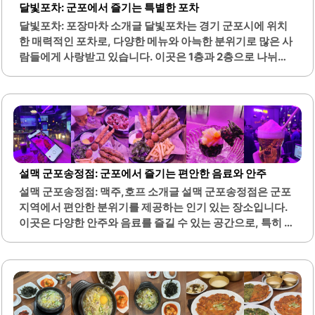
를 제공합니다.제주향은 고기와 해산물 요리를 모두 즐길 수
달빛포차: 군포에서 즐기는 특별한 포차
있는 메뉴 구성이 매력적입니다. 이곳은 자주 방문하는 단골
달빛포차: 포장마차 소개글 달빛포차는 경기 군포시에 위치
손님들이..
한 매력적인 포차로, 다양한 메뉴와 아늑한 분위기로 많은 사
람들에게 사랑받고 있습니다. 이곳은 1층과 2층으로 나뉘어
있어 각기 다른 분위기를 제공하며, 손님들은 원하는 공간에
서 편안하게 시간을 보낼 수 있습니다. 메뉴는 신선한 해산물
과 다양한 안주로 구성되어 있어, 특히 모듬 사시미와 꼬치 메
뉴가 인기가 많습니다.또한, 해물 오뎅나베와 같은 따뜻한 요
리도 제공되어, 술과 함께 즐기기에 적합합니다. 달빛포차의
사장님과 직원들은 친절하며, 손님들에게 따뜻한 서비스를
제공합니다. 이곳은 특히 소규모 모임이나 생일 파티와 같은
설맥 군포송정점: 군포에서 즐기는 편안한 음료와 안주
특별한 자리에도 적합한 장소입니다.인스타그램을 통해 매
설맥 군포송정점: 맥주,호프 소개글 설맥 군포송정점은 군포
일 바뀌는 추천 메뉴를 확인할 수 있어, 방문할 때마다 새로운
지역에서 편안한 분위기를 제공하는 인기 있는 장소입니다.
맛을 경험할 수 있습니다. 분위기는 어두운 조명으로 아늑한
이곳은 다양한 안주와 음료를 즐길 수 있는 공간으로, 특히 눈
느낌을 주어, 친구들과의 대화나..
꽃맥주가 유명합니다. 안주 메뉴는 바삭한 또띠아와 다양한
소스 조합으로 가볍게 즐기기 좋으며, 혼자 또는 친구와 함께
방문하기에 적합한 양으로 제공됩니다.또한, 안주와 함께 즐
길 수 있는 하이볼과 소주 등의 주류도 다양하게 마련되어 있
습니다. 설맥은 조명이 아늑하고 시끄럽지 않아 대화하기 좋