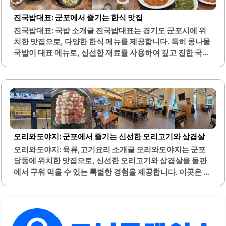
은 환경을 제공합니다. 가족 단위 방문객이나 친구들과의 모
임에도 적합한 장소로, 편안하게 음료를 즐기며 대화할 수 있
진국밥대표: 군포에서 즐기는 한식 맛집
습니다.이곳의 안주는 맛과 양 모두에서 만족스러운 선택이
진국밥대표: 국밥 소개글 진국밥대표는 경기도 군포시에 위
될 것입니다. 또한, 야외 자리에서 바람을 느끼며 음료를 즐길
치한 맛집으로, 다양한 한식 메뉴를 제공합니다. 특히 콩나물
수 있는 점도 큰 장점입니다. 설맥 군포송정점은 가성비가..
국밥이 대표 메뉴로, 신선한 재료를 사용하여 깊고 진한 국물
맛을 자랑합니다. 뚝배기에 담긴 콩나물국밥은 든든한 한 끼
식사로 적합하며, 해물부추전과 함께하면 더욱 맛있는 조화
를 이룹니다.숙성삼겹살은 부드러운 식감과 신선한 야채가
어우러져 많은 손님들에게 사랑받고 있습니다. 비빔막국수
와 함께 즐기면 더욱 풍성한 맛을 경험할 수 있습니다. 또한,
뚝불과 부추전, 김치전 등 다양한 전 메뉴도 인기를 끌고 있습
니다.진국밥대표는 깔끔한 인테리어와 편안한 분위기로 혼
오리와도야지: 군포에서 즐기는 신선한 오리고기와 삼겹살
밥이나 가족 단위 방문에 적합합니다. 주차 공간도 마련되어
오리와도야지: 육류,고기요리 소개글 오리와도야지는 군포
있어 편리하게 방문할 수 있습니다. 군포역과 가까운 위치에
당동에 위치한 맛집으로, 신선한 오리고기와 삼겹살을 돌판
있어 접근성이 뛰어나며, 퇴근 후 간편하게 식사하기 좋은 장
에서 구워 먹을 수 있는 특별한 경험을 제공합니다. 이곳은 넓
소입니다.친절한 서비스와 함께하는 맛있는 음식은..
고 쾌적한 매장 환경을 갖추고 있어 가족 모임이나 단체 회식
에 적합합니다. 메뉴는 다양하여 오리고기와 돼지고기를 모
두 맛볼 수 있으며, 각 고기의 신선도와 품질이 뛰어납니다.특
히, 오리고기는 잡내가 없고 담백하여 많은 손님들에게 사랑