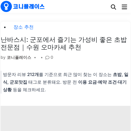
Skip
Ma
to
Me
content
Posted
장소 추천
in
난바스시: 군포에서 즐기는 가성비 좋은 초밥
전문점｜수원 오마카세 추천
by
코니플레이스
•
•
0
방문자 리뷰
212개
를 기준으로 최근 많이 찾는 이 장소는
초밥, 일
식, 군포맛집
태그로 분류돼요. 방문 전
이용 요금·예약 조건·대기
상황
등을 체크하세요.