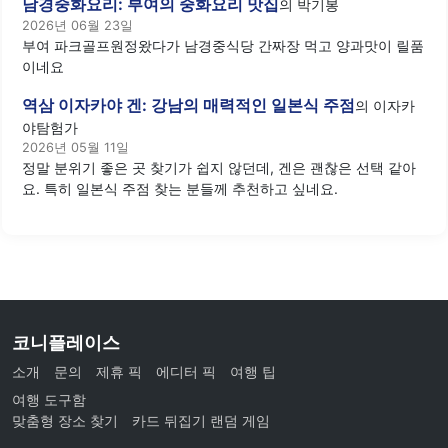
남경중화요리: 부여의 중화요리 맛집
의
박기봉
2026년 06월 23일
부여 파크골프원정왔다가 남경중식당 간짜장 먹고 양과맛이 릴품
이네요
역삼 이자카야 겐: 강남의 매력적인 일본식 주점
의
이자카
야탐험가
2026년 05월 11일
정말 분위기 좋은 곳 찾기가 쉽지 않던데, 겐은 괜찮은 선택 같아
요. 특히 일본식 주점 찾는 분들께 추천하고 싶네요.
코니플레이스
소개
문의
제휴 픽
에디터 픽
여행 팁
여행 도구함
맞춤형 장소 찾기
카드 뒤집기 랜덤 게임