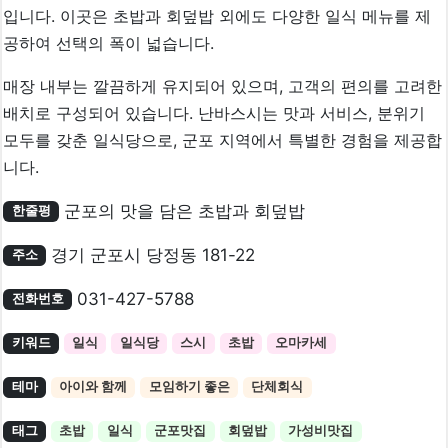
입니다. 이곳은 초밥과 회덮밥 외에도 다양한 일식 메뉴를 제
공하여 선택의 폭이 넓습니다.
매장 내부는 깔끔하게 유지되어 있으며, 고객의 편의를 고려한
배치로 구성되어 있습니다. 난바스시는 맛과 서비스, 분위기
모두를 갖춘 일식당으로, 군포 지역에서 특별한 경험을 제공합
니다.
군포의 맛을 담은 초밥과 회덮밥
한줄평
경기 군포시 당정동 181-22
주소
031-427-5788
전화번호
키워드
일식
일식당
스시
초밥
오마카세
테마
아이와 함께
모임하기 좋은
단체회식
태그
초밥
일식
군포맛집
회덮밥
가성비맛집