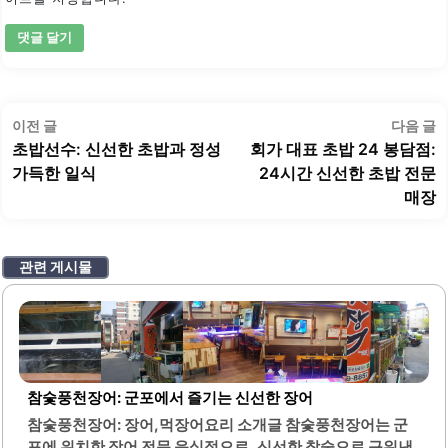
글
이
이전 글
다음 글
탐
전
초밥선수: 신선한 초밥과 정성
회가 대표 초밥 24 봉담점:
색
글:
글
가득한 일식
24시간 신선한 초밥 전문
매장
관련 게시물
참숯풍천장어: 군포에서 즐기는 신선한 장어
참숯풍천장어: 장어,먹장어요리 소개글 참숯풍천장어는 군
포에 위치한 장어 전문 음식점으로, 신선한 참숯으로 구워낸