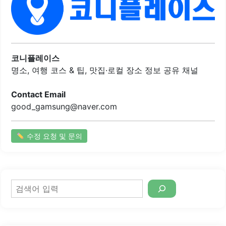
받고 있습니다. 또한, 삼겹살은 육즙이 풍부하여 고기의 풍미
를 더욱 살려줍니다. 기본 반찬으로 제공되는 김치와 콩나물
무침은 고기와 잘 어우러져 식사의 만족도를 높입니다.직원
들은 친절하게 응대하여 편안한 식사 시간을 제공합니다. 돌
판에서 구워지는 고기는 열이 오래 유지되어 더욱 맛있게 즐
길 수 있습니다. 볶음밥이나 된장찌개와 같은 사이드 메뉴도
코니플레이스
훌륭하여, 메인 요리와 함께 즐기기에 좋습니다.이곳은 신선
명소, 여행 코스 & 팁, 맛집·로컬 장소 정보 공유 채널
한..
Contact Email
good_gamsung@naver.com
수정 요청 및 문의
검
색