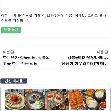
다음 번 댓글 작성을 위해 이 브라우저에 이름, 이메일, 그리고 웹사
이트를 저장합니다.
글
이
이전 글
다음 글
탐
전
한우연가 정육식당: 강릉의
강릉뭉티기영양바베큐:
색
글:
글
고급 한우 전문 식당
신선한 한우와 다양한 메뉴
관련 게시물