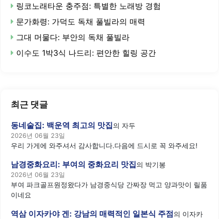
링코노래타운 충주점: 특별한 노래방 경험
문가화령: 가덕도 독채 풀빌라의 매력
그대 머물다: 부안의 독채 풀빌라
이수도 1박3식 나드리: 편안한 힐링 공간
최근 댓글
동네술집: 백운역 최고의 맛집
의
자두
2026년 06월 23일
우리 가게에 와주셔서 감사합니다.다음에 드시로 꼭 와주세요!
남경중화요리: 부여의 중화요리 맛집
의
박기봉
2026년 06월 23일
부여 파크골프원정왔다가 남경중식당 간짜장 먹고 양과맛이 릴품
이네요
역삼 이자카야 겐: 강남의 매력적인 일본식 주점
의
이자카