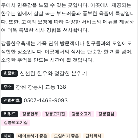
두에서 만족감을 느낄 수 있는 곳입니다. 이곳에서 제공되는
한우는 입에서 살살 녹는 부드러움과 풍부한 육즙이 특징입니
다. 또한, 고객의 요청에 따라 다양한 서비스와 메뉴를 제공하
여 더욱 특별한 식사 경험을 선사합니다.
강릉한우축제는 가족 단위 방문객이나 친구들과의 모임에도
적합한 장소입니다. 이곳에서의 식사는 단순한 한 끼를 넘어,
소중한 추억을 만드는 시간이 될 것입니다.
신선한 한우와 정갈한 분위기
한줄평
강원 강릉시 교동 138
주소
0507-1466-9093
전화번호
키워드
강릉한우
강릉고기집
강릉소고기
강릉점심
강릉역고기집
테마
데이트하기 좋은
모임하기 좋은
단체회식