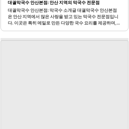
대궐막국수 안산본점: 안산 지역의 막국수 전문점
대궐막국수 안산본점: 막국수 소개글 대궐막국수 안산본점
은 안산 지역에서 많은 사랑을 받고 있는 막국수 전문점입니
다. 이곳은 특히 메밀로 만든 다양한 국수 요리를 제공하며,
그 중에서도 들깨 막국수와 동치미 막국수가 많은 인기를 끌
고 있습니다. 매장은 깔끔하게 관리되어 있으며, 넓은 공간 덕
분에 쾌적한 식사 환경을 제공합니다.고객을 위한 주차 공간
도 마련되어 있어 접근성이 뛰어납니다. 대궐막국수는 원격
줄서기 서비스인 캐치테이블을 통해 대기 시간을 줄일 수 있
어 편리합니다. 이곳의 직원들은 친절하게 응대하며, 빠른 서
비스로 고객의 만족도를 높이고 있습니다.또한, 모든 재료는
국내산을 사용하여 신선하고 건강한 음식을 제공합니다. 메
밀전과 김치전병은 이곳의 인기 메뉴로, 고소한 맛이 일품입
니다. 식사 후 제공되는 따뜻한 메밀차는 고객들에게 좋은 반
응을 얻고 있습니다.대궐막국수는 가족 단위..