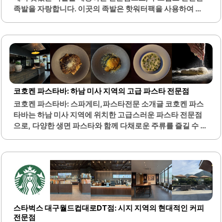
길 수 있습니다. 또한, 밑반찬은 셀프 서비스로 제공되어 고객
족발을 자랑합니다. 이곳의 족발은 핫워터팩을 사용하여 항
들이 원하는 만큼..
상 따뜻하게 제공되며, 잡내가 없어 누구나 편안하게 즐길 수
있습니다. 또한, 다양한 사이드 메뉴와 함께 제공되어 선택의
폭이 넓습니다.포장 전문점으로, 고객이 원하는 시간에 맞춰
신속하게 포장해 주어 편리함을 더합니다. 구구족 동해점은
가족 단위 고객에게 적합한 양을 제공하여, 성인과 아이 모두
가 만족할 수 있는 메뉴 구성을 갖추고 있습니다. 막국수와 같
은 사이드 메뉴도 별미로, 많은 고객들이 이 메뉴를 함께 즐깁
코호켄 파스타바: 하남 미사 지역의 고급 파스타 전문점
니다.이곳의 족발은 가격 대비 양이 많아 가성비가 뛰어나며,
코호켄 파스타바: 스파게티,파스타전문 소개글 코호켄 파스
여러 사람과 함께 나누어 먹기에도 적합합니다. 친절한 서비
타바는 하남 미사 지역에 위치한 고급스러운 파스타 전문점
스와 함께 제공되는 다양한 구성품은 고객의 만족도를 높이
으로, 다양한 생면 파스타와 함께 다채로운 주류를 즐길 수 있
는..
는 특별한 공간입니다. 이곳은 미사역에서 도보로 단 3분 거
리에 있어 접근성이 뛰어나며, 방문객들에게 편리한 위치를
제공합니다. 메뉴는 각기 다른 특색을 지닌 요리들로 구성되
어 있어 선택의 폭이 넓습니다.특히, 신선한 재료를 사용하여
정성스럽게 조리된 생면 파스타는 이곳의 자랑입니다. 고객
들은 다양한 파스타 코스를 경험할 수 있으며, 각 코스는 개성
넘치는 맛으로 구성되어 있습니다. 또한, 가격대가 합리적이
스타벅스 대구월드컵대로DT점: 시지 지역의 현대적인 커피
어서 여러 가지 메뉴를 부담 없이 시도할 수 있는 점이 장점입
전문점