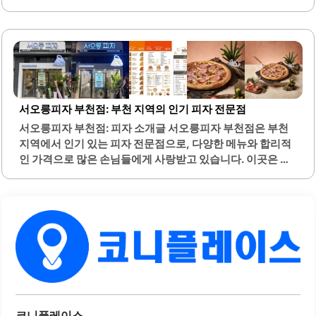
들어진 면발이 특징이며, 쫄깃한 식감과 깊은 맛의 육수로 많
은 사람들에게 사랑받고 있습니다. 또한, 당근김밥은 고소한
참기름 향과 함께 속 재료가 풍부하여 별미로 즐길 수 있습니
다.식당 내부는 넓고 쾌적하여 편안한 식사 환경을 제공합니
다. 바다 전망이 가능한 위치에 있어 식사하면서 아름다운 경
치를 감상할 수 있습니다. 주차 공간이 마련되어 있어 차량 이
용 시에도 편리합니다.배가왕 칠암직영점은 다양한 사이드
서오릉피자 부천점: 부천 지역의 인기 피자 전문점
메뉴를 제공하여 식사의 만족도를 높이고 있습니다. 특히, 만
서오릉피자 부천점: 피자 소개글 서오릉피자 부천점은 부천
두와 같은 추가 메뉴는 국물과 잘 어우러져 더욱 맛있게 즐길
지역에서 인기 있는 피자 전문점으로, 다양한 메뉴와 합리적
수 있습니다. 이곳은 혼자 방문해도 부담 없이 식사할 수 있
인 가격으로 많은 손님들에게 사랑받고 있습니다. 이곳은 특
는..
히 치즈가 풍부하게 들어간 피자로 유명하며, 다양한 토핑 선
택이 가능합니다. 매장 내부는 청결하게 관리되어 있으며, 직
원들은 친절하게 고객을 맞이합니다.테이크아웃 서비스도
제공하여 바쁜 일상 속에서도 간편하게 맛있는 피자를 즐길
수 있습니다. 서오릉피자는 특히 가족 단위 손님들에게 인기
가 많으며, 아이들이 좋아하는 메뉴가 다양하게 준비되어 있
습니다. 매장 앞에서 직접 주문 후 기다리는 동안, 신선한 재
료로 만들어지는 피자의 향이 고객을 반깁니다.또한, 예약을
통해 빠른 픽업이 가능하여 시간 절약이 가능합니다. 매월 정
해진 날짜에 진행되는 할인 이벤트도 있어, 고객들은 더욱 저
코니플레이스