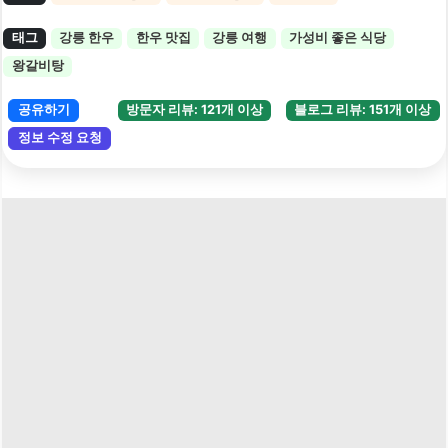
태그
강릉 한우
한우 맛집
강릉 여행
가성비 좋은 식당
왕갈비탕
공유하기
방문자 리뷰: 121개 이상
블로그 리뷰: 151개 이상
정보 수정 요청