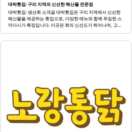
경험을 제공합니다. 개정 시지점은 대구 신매역과 가까운 위
대박횟집: 구리 지역의 신선한 해산물 전문점
치에 있어 접근성이 뛰어나며, 주차 공간도 마련되어 있어 차
대박횟집: 생선회 소개글 대박횟집은 구리 지역에서 신선한
량 이용이 편리합니다.이곳은 맛뿐만 아니라 분위기와 서비
해산물을 제공하는 횟집으로, 다양한 메뉴와 함께 푸짐한 스
스까지 모두 만족스러운 곳으로, 다양한 한식 메뉴를 통해 손
끼다시가 특징입니다. 이곳은 회의 신선도가 뛰어나며, 고객
님들의..
이 선택할 수 있는 다양한 어종이 준비되어 있습니다. 또한,
세트 메뉴를 주문하면 콘치즈, 계란찜, 석화, 멍게 등 다양한
스끼다시가 제공되어 더욱 풍성한 식사를 경험할 수 있습니
다.대박횟집은 가족 단위 방문객에게도 적합한 공간으로, 아
늑하고 쾌적한 환경을 제공합니다. 매장 내부는 깔끔하게 관
리되어 있으며, 위생 점수도 높아 믿고 먹을 수 있는 곳입니
다. 친절한 직원들이 고객을 맞이하며, 세심한 서비스로 만족
도를 높이고 있습니다.대박횟집은 가성비가 뛰어난 곳으로,
가격 대비 퀄리티가 우수하여 많은 단골 고객들이 찾고 있습
니다. 이곳의 매운탕은 깊은 맛을 자랑하며, 회와 함께 즐기기
에 적합합니다. 또한, 다양한..