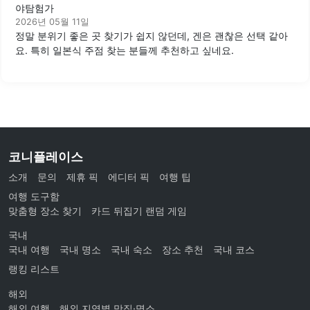
야탐험가
2026년 05월 11일
정말 분위기 좋은 곳 찾기가 쉽지 않던데, 겐은 괜찮은 선택 같아
요. 특히 일본식 주점 찾는 분들께 추천하고 싶네요.
코니플레이스
소개
문의
제휴 픽
에디터 픽
여행 팁
여행 도구함
맞춤형 장소 찾기
카드 뒤집기 랜덤 게임
국내
국내 여행
국내 명소
국내 숙소
장소 추천
국내 코스
랭킹 리스트
해외
해외 여행
해외 지역별 맛집·명소