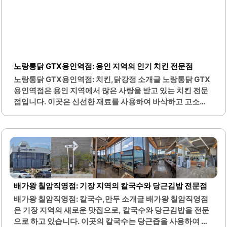
노랑통닭 GTX용인역점: 용인 지역의 인기 치킨 전문점
노랑통닭 GTX용인역점: 치킨,닭강정 소개글 노랑통닭 GTX
용인역점은 용인 지역에서 많은 사랑을 받고 있는 치킨 전문
점입니다. 이곳은 신선한 재료를 사용하여 바삭하고 고소한
치킨을 제공합니다. 특히, 다양한 메뉴가 준비되어 있어 고객
의 취향에 맞는 선택이 가능합니다.포장 및 배달 서비스가 원
활하여 편리하게 이용할 수 있습니다. 매장에서 직접 튀겨낸
치킨은 더욱 바삭한 식감을 자랑하며, 고객들이 만족할 수 있
는 맛을 제공합니다. 사장님은 친절하게 고객을 맞이하며, 서
비스에 대한 긍정적인 평가가 많습니다.또한, 포장 주문 시 음
료수와 샐러드를 서비스로 제공하는 등 고객을 위한 다양한
배가왕 칠암직영점: 기장 지역의 칼국수와 당근김밥 전문점
혜택이 마련되어 있습니다. 매장은 아담하지만 아늑한 분위
배가왕 칠암직영점: 칼국수,만두 소개글 배가왕 칠암직영점
기를 가지고 있어, 친구나 가족과 함께 방문하기에 적합합니
은 기장 지역의 새로운 맛집으로, 칼국수와 당근김밥을 전문
다. 치킨 외에도 다양한 사이드 메뉴가 있어 함께 즐기기에 좋
으로 하고 있습니다. 이곳의 칼국수는 당근즙을 사용하여 만
습니다.노랑통닭 GTX용인역점은 접근성이 뛰어난..