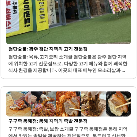
첨단숯불: 광주 첨단 지역의 고기 전문점
첨단숯불: 육류,고기요리 소개글 첨단숯불은 광주 첨단 지역
에 위치한 고기 전문점으로, 다양한 고기 메뉴와 함께 쾌적한
식사 환경을 제공합니다. 이곳의 대표 메뉴인 모소리살과 황
지살은 신선한 고기를 사용하여 부드러운 식감과 풍부한 육
즙을 자랑합니다. 매장은 넓고 쾌적하여 단체 모임이나 회식
장소로 적합합니다.또한, 직원들의 친절한 서비스는 고객들
에게 편안한 식사 경험을 제공합니다. 고기 외에도 다양한 사
이드 메뉴가 준비되어 있어, 고객들은 여러 가지 맛을 즐길 수
있습니다. 특히, 김치볶음밥과 누룽지는 많은 손님들에게 사
랑받고 있습니다.주차 공간이 마련되어 있어 차량 이용 시 편
구구족 동해점: 동해 지역의 족발 전문점
리합니다. 이곳은 고기 맛집으로서의 명성을 가지고 있으며,
구구족 동해점: 족발,보쌈 소개글 구구족 동해점은 동해 지역
주류 이벤트도 진행하고 있어 다양한 음료와 함께 식사를 즐
에서 맛있는 족발을 제공하는 전문점으로, 부드럽고 신선한