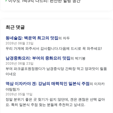
이수도 1박3식 나드리: 편안한 힐링 공간
최근 댓글
동네술집: 백운역 최고의 맛집
의
자두
2026년 06월 23일
우리 가게에 와주셔서 감사합니다.다음에 드시로 꼭 와주세요!
남경중화요리: 부여의 중화요리 맛집
의
박기봉
2026년 06월 23일
부여 파크골프원정왔다가 남경중식당 간짜장 먹고 양과맛이 릴품
이네요
역삼 이자카야 겐: 강남의 매력적인 일본식 주점
의
이자카
야탐험가
2026년 05월 11일
정말 분위기 좋은 곳 찾기가 쉽지 않던데, 겐은 괜찮은 선택 같아
요. 특히 일본식 주점 찾는 분들께 추천하고 싶네요.