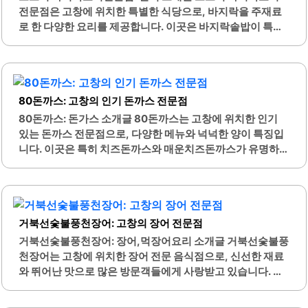
전문점은 고창에 위치한 특별한 식당으로, 바지락을 주재료
로 한 다양한 요리를 제공합니다. 이곳은 바지락솥밥이 특히
유명하며, 신선한 바지락과 함께 제공되는 다양한 반찬들이
특징입니다. 고객들은 바지락솥밥을 주문할 경우, 비빔밥 재
료와 함께 쫄깃한 바지락을 맛볼 수 있습니다.또한, 이 식당은
셀프바에서 다양한 반찬을 자유롭게 가져다 먹을 수 있는 편
80돈까스: 고창의 인기 돈까스 전문점
리함이 있습니다. 반찬 중에는 복숭아강정과 같은 특별한 메
뉴도 있어 고객들에게 큰 인기를 끌고 있습니다. 모꼬지 바지
80돈까스: 돈가스 소개글 80돈까스는 고창에 위치한 인기
락요리전문점은 고창읍 석정휴스파 근처에 위치해 있어 접근
있는 돈까스 전문점으로, 다양한 메뉴와 넉넉한 양이 특징입
성이 좋습니다.식당 내부는 깔끔하고 아늑한 분위기로, 편안
니다. 이곳은 특히 치즈돈까스와 매운치즈돈까스가 유명하
한 식사를 즐길 수 있는 환경을 제공합니다. 직원들은 친절하
며, 치즈의 쫀득한 식감이 많은 손님들에게 사랑받고 있습니
게 서비스를 제공하며, 고객의 요구에 귀 기울이는 모습이 인
다. 메뉴는 돈까스 외에도 고추장불고기, 우동, 참치에그마요
상적입니다. 이곳은 바지락을 활용한 다양한 요리를 맛볼 수..
등 다양한 선택지를 제공하여, 가족 단위 방문객들에게도 적
합합니다.80돈까스는 양이 많아 가성비가 뛰어나며, 특히 아
거북선숯불풍천장어: 고창의 장어 전문점
이들과 함께 방문할 경우 더욱 만족스러운 경험을 제공합니
다. 이곳의 눈꽃치즈는 특히 인기가 높으며, 치즈김치볶음밥
거북선숯불풍천장어: 장어,먹장어요리 소개글 거북선숯불풍
은 치즈가 녹아 있어 풍미가 뛰어납니다. 또한, 주문 후 음식
천장어는 고창에 위치한 장어 전문 음식점으로, 신선한 재료
이 빠르게 제공되어 기다림이 적어 편리합니다.고창 지역의
와 뛰어난 맛으로 많은 방문객들에게 사랑받고 있습니다. 이
외가댁이 있는 손님들은 자주 방문하게 되는 매력적인 장소
곳은 장어를 숯불에 구워 제공하며, 장어의 풍미를 극대화하
입니다. 80돈까스는 외부에서 보기에도 아늑한 분위기를 자
는 조리 방식이 특징입니다. 넓은 매장과 쾌적한 환경은 손님