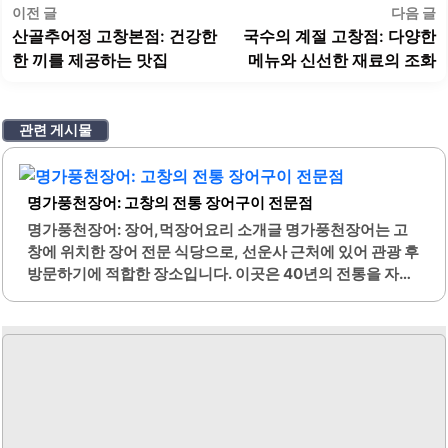
글
이
이전 글
다음 글
탐
전
산골추어정 고창본점: 건강한
국수의 계절 고창점: 다양한
색
글:
글
한 끼를 제공하는 맛집
메뉴와 신선한 재료의 조화
관련 게시물
명가풍천장어: 고창의 전통 장어구이 전문점
명가풍천장어: 장어,먹장어요리 소개글 명가풍천장어는 고
창에 위치한 장어 전문 식당으로, 선운사 근처에 있어 관광 후
방문하기에 적합한 장소입니다. 이곳은 40년의 전통을 자랑
하며, 장어구이의 맛과 품질이 뛰어난 것으로 알려져 있습니
다. 양념구이와 소금구이 모두 제공되며, 각각의 맛이 독특하
여 다양한 취향을 만족시킬 수 있습니다.특히 소금구이는 담
백한 맛으로 많은 손님들에게 사랑받고 있습니다. 또한, 반찬
이 다양하게 제공되어 식사의 풍성함을 더해줍니다. 명이나
물과 파김치 같은 밑반찬은 장어와 잘 어울려 더욱 맛있게 즐
길 수 있습니다.주차 공간이 넓어 차량 이용 시 편리하며, 가