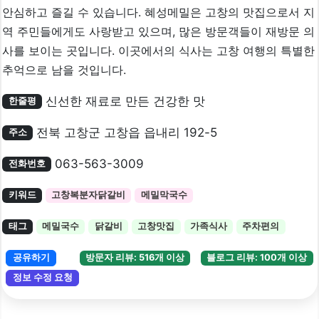
안심하고 즐길 수 있습니다. 혜성메밀은 고창의 맛집으로서 지
역 주민들에게도 사랑받고 있으며, 많은 방문객들이 재방문 의
사를 보이는 곳입니다. 이곳에서의 식사는 고창 여행의 특별한
추억으로 남을 것입니다.
신선한 재료로 만든 건강한 맛
한줄평
전북 고창군 고창읍 읍내리 192-5
주소
063-563-3009
전화번호
키워드
고창복분자닭갈비
메밀막국수
태그
메밀국수
닭갈비
고창맛집
가족식사
주차편의
공유하기
방문자 리뷰: 516개 이상
블로그 리뷰: 100개 이상
정보 수정 요청