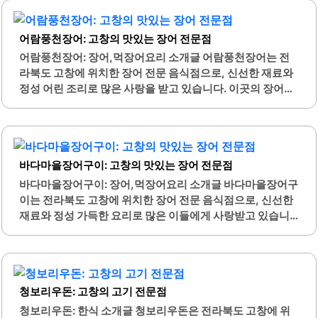
아내며, 편안한 식사 환경을 제공합니다. 이곳은 다양한 연령
들이 편안하게 식사를 즐길 수 있도록 돕습니다.특히, 유리창
층이 함께 즐길 수 있는..
을 통해 보이는 갯벌 풍경은 식사 중 시각적인 즐거움을 더해
어람풍천장어: 고창의 맛있는 장어 전문점
줍니다. 거북선숯불풍천장어는 어린이 메뉴도 제공하여 가
족 단위 손님들에게도 적합한 장소입니다. 이곳의 장어는 쫄
어람풍천장어: 장어,먹장어요리 소개글 어람풍천장어는 전
깃하고 담백한 맛이 일품이며, 다양한 소스와 함께 제공되어
라북도 고창에 위치한 장어 전문 음식점으로, 신선한 재료와
더욱 풍부한 맛을 경험할 수 있습니다.또한, 복분자와 함께 즐
정성 어린 조리로 많은 사랑을 받고 있습니다. 이곳의 장어는
기면 장어의 맛이 한층 더 깊어집니다. 이곳은 정기 휴무일 없
쫄깃한 식감과 풍부한 맛이 특징이며, 고객들은 장어의 품질
이 운영되며, 공휴일에도 정상 영업을 하여 언제든지 방문할
에 대해 높은 만족도를 보이고 있습니다. 또한, 바지락 칼국수
수 있는 편리함이 있습니다. 장어 외에도 다양한..
는 시원한 국물과 신선한 바지락이 어우러져 별미로 알려져
있습니다.이곳의 김치는 사장님이 직접 담그신 것으로, 깊은
바다마을장어구이: 고창의 맛있는 장어 전문점
맛을 자랑하며 반찬으로 제공됩니다. 어람풍천장어의 사장
님과 직원들은 친절하게 손님을 맞이하며, 장어를 직접 구워
바다마을장어구이: 장어,먹장어요리 소개글 바다마을장어구
주는 서비스로 편안한 식사를 제공합니다. 모든 재료는 국산
이는 전라북도 고창에 위치한 장어 전문 음식점으로, 신선한
으로 사용되어 신뢰를 더하며, 고객들은 이 점에 대해 긍정적
재료와 정성 가득한 요리로 많은 이들에게 사랑받고 있습니
인 반응을 보이고 있습니다.장어와 함께 제공되는 다양한 밑
다. 이곳의 장어는 숯불에 구워져 고소한 향과 함께 부드러운
반찬은 고객의 입맛을 사로잡으며, 특히 상추와 같은 신선한
식감을 자랑합니다. 특히, 장어 구이는 양념보다 소금구이가
채소가 함께 제공되어 건강한 식사를 도와줍니다. 이곳은..
더욱 맛있다는 평이 있으며, 셀프바에서 제공되는 깻잎과 장
아찌는 별미로 인기를 끌고 있습니다.바다마을장어구이는
청보리우돈: 고창의 고기 전문점
동호해수욕장과 가까운 위치에 있어 식사 후 바닷가에서 산
책을 즐기기에도 적합합니다. 이곳은 가족 단위 방문객에게
청보리우돈: 한식 소개글 청보리우돈은 전라북도 고창에 위