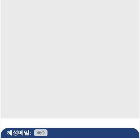
혜성메밀:
국수