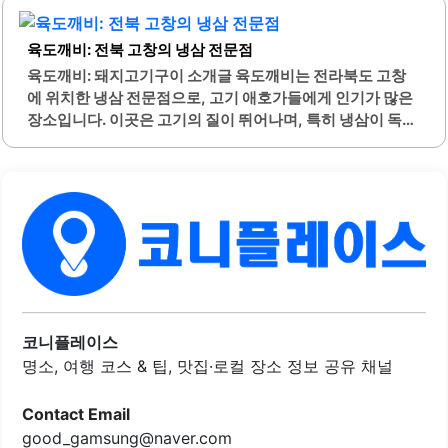
빵은 유기농 밀가루를 사용하여 만들어지며, 건강을 중시하
드러움이 돋보입니다.밀밭에서는 비빔냉면과 곱배기를 주문
는 소비자들에게..
할 수 있으며, 이와 함께 제공되는 다양한 반찬들도 맛있습니
육도깨비: 전북 고창의 냉삼 전문점
다. 특히, 육수는 단맛과 매콤함이 조화를 이루어 냉면과 함께
먹으면 더욱 맛있습니다. 주차 공간이 넉넉하여 방문하기 편
육도깨비: 돼지고기구이 소개글 육도깨비는 전라북도 고창
리하며, 메뉴 가격도 합리적입니다.이곳은 바쁜 시간대에도
에 위치한 냉삼 전문점으로, 고기 애호가들에게 인기가 많은
빠른 서빙이 이루어져 대기 시간이 길지 않습니다. 여름철에
장소입니다. 이곳은 고기의 질이 뛰어나며, 특히 냉삼이 독보
는 시원한 냉면이, 겨울철에는 따뜻한 갈비탕이 특히 인기를
적인 맛을 자랑합니다. 다양한 부위의 고기를 제공하여 선택
끌고 있습니다. 다양한 메뉴가 준비되어 있어 가족 단위 방문
의 폭이 넓고, 각종 반찬도 함께 제공되어 풍성한 식사를 즐길
객들에게도 적합합니다.밀밭은 고창을 방문하는 이들에게
수 있습니다.주차 공간이 넓어 차량 이용 시 편리하며, 매장
특별한 미식을..
내부는 깔끔하게 관리되어 있어 쾌적한 식사 환경을 제공합
니다. 또한, 친절한 서비스로 손님들을 맞이하여 편안한 분위
기를 조성하고 있습니다. 고창읍성 근처에 위치하여 관광 후
방문하기에도 좋은 위치입니다.이곳은 친구, 가족과 함께 즐
거운 시간을 보내기에 적합한 장소로, 단체 모임이나 회식에
도 적합합니다. 고기의 다양한 조리법으로 제공되어 각자의
취향에 맞게 즐길 수 있는 점도 큰 장점입니다. 또한, 저렴한
코니플레이스
가격에 고품질의..
명소, 여행 코스 & 팁, 맛집·로컬 장소 정보 공유 채널
Contact Email
good_gamsung@naver.com