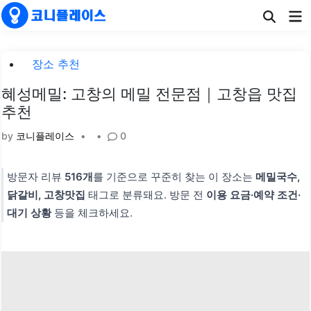
Skip
Ma
to
Me
content
Posted
장소 추천
in
혜성메밀: 고창의 메밀 전문점｜고창읍 맛집
추천
by
코니플레이스
•
•
0
방문자 리뷰
516개
를 기준으로 꾸준히 찾는 이 장소는
메밀국수,
닭갈비, 고창맛집
태그로 분류돼요. 방문 전
이용 요금·예약 조건·
대기 상황
등을 체크하세요.