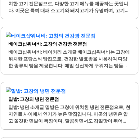
도 적합한 메뉴 구성을 갖추고 있으며, 양도 넉넉하여 두 사람
치한 고기 전문점으로, 다양한 고기 메뉴를 제공하는 곳입니
이 함께 먹기에 충분한 양을 제공합니다. 또한, 직원들의 친절
다. 이곳은 특히 대패 소고기와 돼지고기가 유명하며, 고기의
한 서비스는 방문객들에게 편안한 식사 경험을 선사합니다.
질이 뛰어나고 풍미가 살아있습니다. 고기를 굽는 과정에서
장어 외에도 칼국수와 장어탕 등 다양한 메뉴가 준비되어 있
퍼지는 불향은 식사에 즐거움을 더해줍니다.청보리우돈은
어 선택의 폭이 넓습니다. 바다마을장어구이는 고창 지역의
넉넉한 양으로 제공되어 단체 모임이나 회식 장소로 적합합
특산물인 장어를 맛볼..
니다. 매운 사이드 메뉴와의 조화가 뛰어나며, 고기 본연의 맛
베이크샵워너비: 고창의 건강빵 전문점
을 느낄 수 있는 양념이 특징입니다. 직원들의 친절한 서비스
는 고객들에게 편안한 식사 경험을 제공합니다.수제김밥과
베이크샵워너비: 베이커리 소개글 베이크샵워너비는 고창에
같은 별미 메뉴도 있어 식사를 마무리하는 데 좋습니다. 분위
위치한 프랑스식 빵집으로, 건강한 발효종을 사용하여 다양
기가 아늑하고 편안하여 가족 단위 방문객이나 친구들과의
한 종류의 빵을 제공합니다. 매일 신선하게 구워지는 빵들은
모임에도 적합합니다. 청보리우돈은 고창 지역에서 찾기 힘
고객들에게 높은 품질을 자랑하며, 특히 통밀과 호밀빵, 청보
든 고기집으로, 고기의 신선함과 맛을 중시하는 분들에게 추
리빵 등 건강빵의 종류가 다양합니다. 이곳의 바게트와 깜파
천할 만한 장소입니다.이곳의 고기는 잡내가 없고 부드러워
뉴는 바삭한 겉과 촉촉한 속을 가지고 있어 많은 사랑을 받고
만족스러운 식사를 제공합니다...
있습니다.또한, 초코케이크와 생크림케이크 등 다양한 디저
밀밭: 고창의 냉면 전문점
트도 마련되어 있어 특별한 날에 적합한 선택이 됩니다. 예약
주문이 가능하여 고객의 필요에 맞춘 맞춤형 서비스도 제공
밀밭: 냉면 소개글 밀밭은 고창에 위치한 냉면 전문점으로, 현
됩니다. 사장님은 고객의 요구에 귀 기울이며, 항상 친절하게
지인들 사이에서 인기가 높은 맛집입니다. 이곳의 냉면은 얇
응대하여 만족도를 높이고 있습니다.베이크샵워너비는 고창
고 쫄깃한 면발이 특징이며, 달콤하면서도 감칠맛이 뛰어난
지역에서 유일한 천연발효종 빵을 전문으로 하여, 소화가 잘
양념이 조화를 이루어 많은 손님들에게 사랑받고 있습니다.
되는 건강한 빵을 찾는 이들에게 적합한 장소입니다. 이곳의
또한, 갈비탕은 깔끔하고 담백한 맛으로, 고기의 신선함과 부