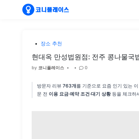
Skip
to
content
Posted
장소 추천
in
현대옥 만성법원점: 전주 콩나물국
by
코니플레이스
•
•
0
방문자 리뷰
763개
를 기준으로 요즘 인기 있는 
문 전
이용 요금·예약 조건·대기 상황
등을 체크하세