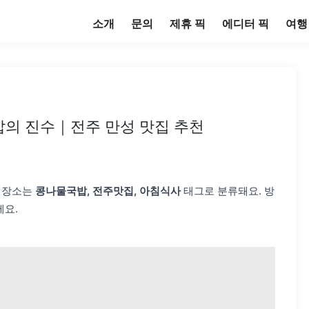
소개
문의
제휴 픽
에디터 픽
여행
밥의 진수｜전주 만성 맛집 추천
이 장소는
콩나물국밥, 전주맛집, 아침식사
태그로 분류돼요. 방
요.