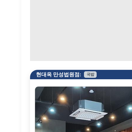
현대옥 만성법원점:
국밥