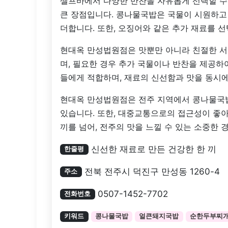
셀프바에서 다양한 반찬을 자유롭게 선택할 수 
큰 장점입니다. 콩나물국밥은 국물이 시원하고
더합니다. 또한, 오징어와 같은 추가 재료를 선
현대옥 만성법원점은 맛뿐만 아니라 친절한 서
며, 필요한 경우 추가 국물이나 반찬을 제공하
들에게 적합하며, 재료의 신선함과 맛을 동시에
현대옥 만성법원점은 전주 지역에서 콩나물국밥
있습니다. 또한, 대중교통으로의 접근성이 좋
끼를 넘어, 전주의 맛을 느낄 수 있는 소중한 
신선한 재료로 만든 건강한 한 끼
한줄평
전북 전주시 덕진구 만성동 1260-4
주소
0507-1452-7702
전화번호
키워드
콩나물국밥
얼큰돼지국밥
순한두부찌