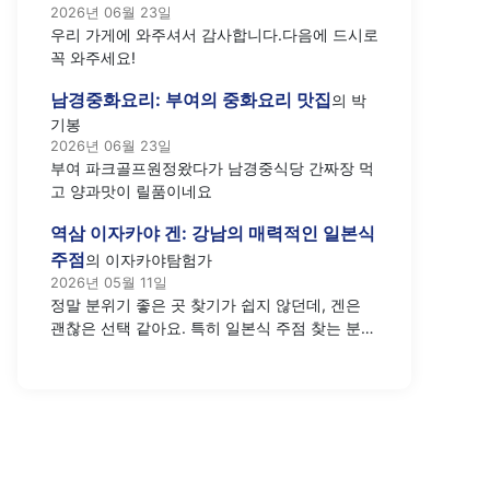
2026년 06월 23일
우리 가게에 와주셔서 감사합니다.다음에 드시로
꼭 와주세요!
남경중화요리: 부여의 중화요리 맛집
의
박
기봉
2026년 06월 23일
부여 파크골프원정왔다가 남경중식당 간짜장 먹
고 양과맛이 릴품이네요
역삼 이자카야 겐: 강남의 매력적인 일본식
주점
의
이자카야탐험가
2026년 05월 11일
정말 분위기 좋은 곳 찾기가 쉽지 않던데, 겐은
괜찮은 선택 같아요. 특히 일본식 주점 찾는 분들
께 추천하고 싶네요.