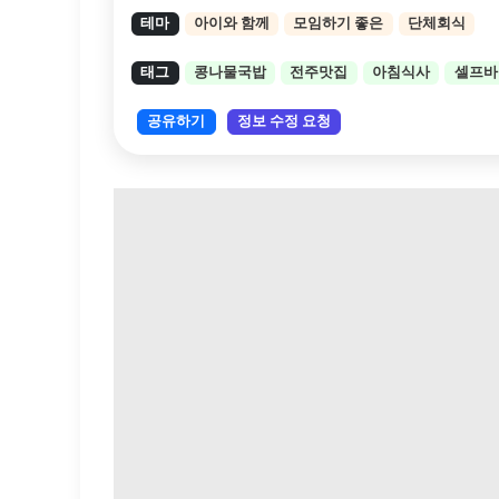
테마
아이와 함께
모임하기 좋은
단체회식
태그
콩나물국밥
전주맛집
아침식사
셀프바
공유하기
정보 수정 요청