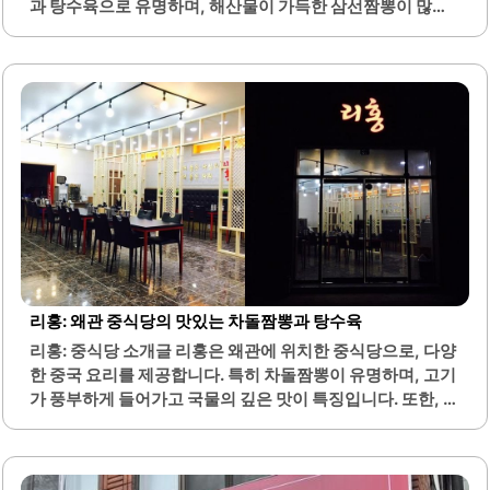
과 탕수육으로 유명하며, 해산물이 가득한 삼선짬뽕이 많은
손님들에게 사랑받고 있습니다. 또한, 쟁반짜장과 간짜장 등
다양한 면 요리도 준비되어 있어 선택의 폭이 넓습니다.홍류
의 탕수육은 바삭한 식감과 부드러운 속이 조화를 이루며, 많
은 손님들이 만족하는 메뉴 중 하나입니다. 이 식당은 고객의
의견에 귀 기울이며, 서비스에 대한 신경을 많이 쓰는 것으로
알려져 있습니다. 친절한 직원들이 손님을 반갑게 맞이하며,
편안한 분위기를 제공합니다.홍류는 가족 단위 손님이나 친
구들과 함께 방문하기 좋은 장소로, 다양한 메뉴를 함께 즐길
수 있습니다. 또한, 포장 서비스도 제공하여 집에서도 맛있는
음식을 간편하게 즐길 수 있습니다. 이곳은 맛뿐만 아니라,..
리홍: 왜관 중식당의 맛있는 차돌짬뽕과 탕수육
리홍: 중식당 소개글 리홍은 왜관에 위치한 중식당으로, 다양
한 중국 요리를 제공합니다. 특히 차돌짬뽕이 유명하며, 고기
가 풍부하게 들어가고 국물의 깊은 맛이 특징입니다. 또한, 삼
선간짜장과 같은 메뉴도 제공하여 고객의 다양한 입맛을 만
족시킵니다.넓은 홀과 편리한 주문 시스템이 마련되어 있어,
각 테이블마다 터치스크린을 통해 쉽게 주문할 수 있습니다.