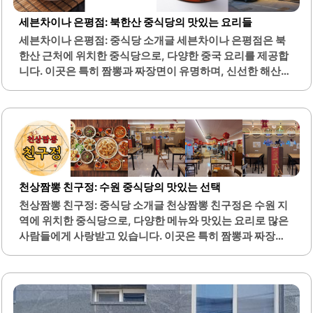
공간도 마련되어 있어 접근성이 좋습니다. 이곳은 부부가 운
세븐차이나 은평점: 북한산 중식당의 맛있는 요리들
영하는 아늑한 식당으로, 친절한 서비스와 함께 맛있는 음식
세븐차이나 은평점: 중식당 소개글 세븐차이나 은평점은 북
을 제공합니다. 특히, 짬뽕의 불향이 강해 얼큰한 맛을 선호하
한산 근처에 위치한 중식당으로, 다양한 중국 요리를 제공합
는 분들에게 적합합니다.진짜루는 함양 안의버스터미널과
니다. 이곳은 특히 짬뽕과 짜장면이 유명하며, 신선한 해산물
가까운..
과 풍부한 육수로 만들어진 짬뽕은 많은 손님들에게 사랑받
고 있습니다. 또한, 찹쌀탕수육은 바삭한 식감과 부드러운 속
이 조화를 이루어 많은 이들의 입맛을 사로잡고 있습니다.중
식냉면은 새콤한 육수와 고소한 땅콩소스가 어우러져 여름철
에 특히 인기가 높습니다. 이 외에도 간짜장, 볶음밥 등 다양
한 메뉴가 준비되어 있어 선택의 폭이 넓습니다. 세븐차이나
은평점은 아늑한 분위기와 함께 편안한 식사 환경을 제공하
천상짬뽕 친구정: 수원 중식당의 맛있는 선택
여 가족 모임이나 친구들과의 외식에 적합합니다.또한, 후식
천상짬뽕 친구정: 중식당 소개글 천상짬뽕 친구정은 수원 지
으로 제공되는 아이스크림은 식사를 마무리하는 데 기분 좋
역에 위치한 중식당으로, 다양한 메뉴와 맛있는 요리로 많은
은 선택이 됩니다. 이곳은 주차 공간도 마련되어 있어 차량 이
사람들에게 사랑받고 있습니다. 이곳은 특히 짬뽕과 짜장면
용 시 편리합니다. 세븐차이나 은평점은 중식 요리를..
이 유명하며, 신선한 재료를 아낌없이 사용하여 깊고 진한 국
물 맛을 자랑합니다. 관자짬뽕은 개운하면서도 칼칼한 맛이
특징이며, 소고기짬뽕은 소고기의 진한 풍미가 국물에 잘 어
우러져 있습니다.또한, 탕수육은 전분 없이 통통한 고기로 가
득 차 있어 많은 손님들에게 인기를 끌고 있습니다. 매장 내부