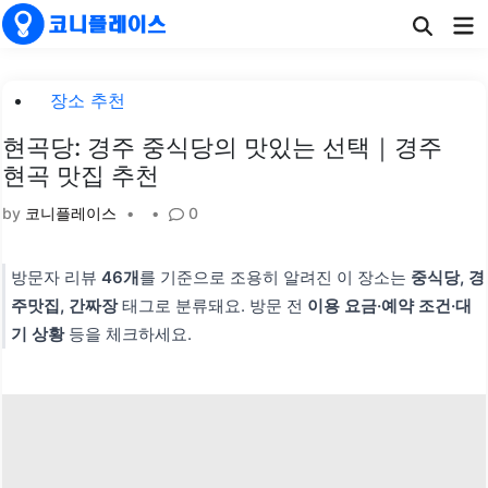
Skip
Ma
to
Me
content
Posted
장소 추천
in
현곡당: 경주 중식당의 맛있는 선택｜경주
현곡 맛집 추천
by
코니플레이스
•
•
0
방문자 리뷰
46개
를 기준으로 조용히 알려진 이 장소는
중식당, 경
주맛집, 간짜장
태그로 분류돼요. 방문 전
이용 요금·예약 조건·대
기 상황
등을 체크하세요.