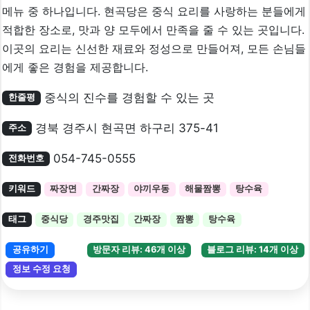
메뉴 중 하나입니다. 현곡당은 중식 요리를 사랑하는 분들에게
적합한 장소로, 맛과 양 모두에서 만족을 줄 수 있는 곳입니다.
이곳의 요리는 신선한 재료와 정성으로 만들어져, 모든 손님들
에게 좋은 경험을 제공합니다.
중식의 진수를 경험할 수 있는 곳
한줄평
경북 경주시 현곡면 하구리 375-41
주소
054-745-0555
전화번호
키워드
짜장면
간짜장
야끼우동
해물짬뽕
탕수육
태그
중식당
경주맛집
간짜장
짬뽕
탕수육
공유하기
방문자 리뷰: 46개 이상
블로그 리뷰: 14개 이상
정보 수정 요청