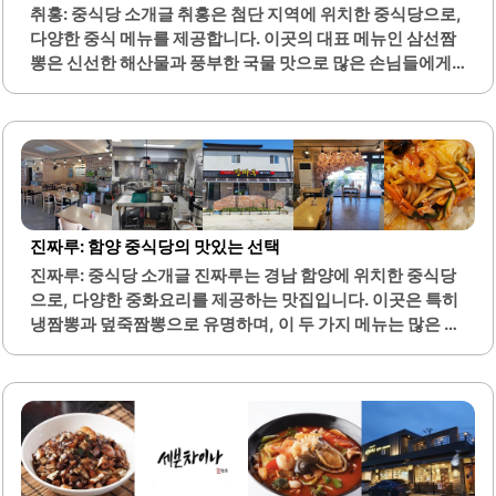
취홍: 중식당 소개글 취홍은 첨단 지역에 위치한 중식당으로,
한 메뉴를 갖추고 있어 여러 번 방문해도 매번 새로운 맛을 경
다양한 중식 메뉴를 제공합니다. 이곳의 대표 메뉴인 삼선짬
험할 수 있습니다. 전가복은 가족 단위 손님들에게도 적합한
뽕은 신선한 해산물과 풍부한 국물 맛으로 많은 손님들에게
장소로, 부모님과 함께..
사랑받고 있습니다. 또한, 잡탕밥과 탕수육 등 다양한 요리들
이 준비되어 있어, 가족 단위 방문객이나 단체 모임에도 적합
합니다.취홍은 넓은 공간과 쾌적한 환경을 제공하여 편안한
식사를 즐길 수 있는 장소입니다. 음식의 양이 많아 만족스러
운 식사를 경험할 수 있으며, 코스요리 구성도 알차고 맛있습
니다. 이곳은 광주 지역에서만 느낄 수 있는 특별한 맛을 제공
하여, 많은 이들이 찾는 맛집으로 알려져 있습니다.친절한 직
진짜루: 함양 중식당의 맛있는 선택
원들이 서비스를 제공하며, 고객의 요구에 귀 기울이는 모습
진짜루: 중식당 소개글 진짜루는 경남 함양에 위치한 중식당
을 보여줍니다. 취홍은 다양한 연령층의 손님들이 모두 만족
으로, 다양한 중화요리를 제공하는 맛집입니다. 이곳은 특히
할 수 있는 메뉴를 갖추고 있어, 가족 외식이나 친구들과의..
냉짬뽕과 덮죽짬뽕으로 유명하며, 이 두 가지 메뉴는 많은 손
님들에게 사랑받고 있습니다. 냉짬뽕은 독특한 맛과 향으로
인기를 끌고 있으며, 걸쭉한 국물의 덮죽짬뽕은 깊은 풍미를
자랑합니다.또한, 군만두는 바삭한 식감과 고소한 맛으로 많
은 이들의 입맛을 사로잡습니다. 진짜루는 신선한 재료를 사
용하여 요리를 준비하며, 손님들에게 항상 맛있는 음식을 제
공하기 위해 노력하고 있습니다. 식당 내부는 깔끔하게 정돈
되어 있어 편안한 분위기에서 식사를 즐길 수 있습니다.주차