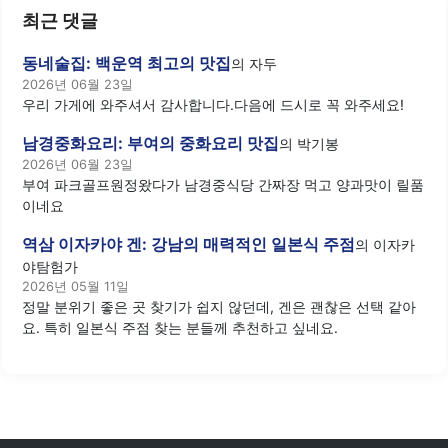
최근 댓글
동네술집: 백운역 최고의 맛집
의
자두
2026년 06월 23일
우리 가게에 와주셔서 감사합니다.다음에 드시로 꼭 와주세요!
남경중화요리: 부여의 중화요리 맛집
의
박기봉
2026년 06월 23일
부여 파크골프원정왔다가 남경중식당 간짜장 먹고 양과맛이 릴품
이네요
역삼 이자카야 겐: 강남의 매력적인 일본식 주점
의
이자카
야탐험가
2026년 05월 11일
정말 분위기 좋은 곳 찾기가 쉽지 않던데, 겐은 괜찮은 선택 같아
요. 특히 일본식 주점 찾는 분들께 추천하고 싶네요.