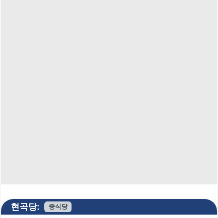
현곡당:
중식당