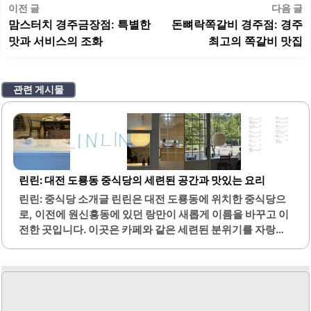
글
이
이전 글
다음 글
탐
전
맘스터치 경주금장점: 특별한
돈뼈락쪽갈비 경주점: 경주
색
글:
글
맛과 서비스의 조화
최고의 쪽갈비 맛집
관련 게시물
린린: 대전 도룡동 중식당의 세련된 공간과 맛있는 요리
린린: 중식당 소개글 린린은 대전 도룡동에 위치한 중식당으
로, 이전에 원신흥동에 있던 랑만이 새롭게 이름을 바꾸고 이
전한 곳입니다. 이곳은 카페와 같은 세련된 분위기를 자랑하
며, 고객들이 편안하게 식사를 즐길 수 있는 공간으로 꾸며져
있습니다. 주차는 도룡하우스디어반 건물 내에서 무료로 제
공되어 접근성이 좋습니다.메뉴에는 유린기와 사천해물탕
면, 우육짬뽕면 등이 있으며, 각 요리는 신선한 재료로 정성
스럽게 조리됩니다. 특히 유린기는 튀긴 닭고기에 양상추와