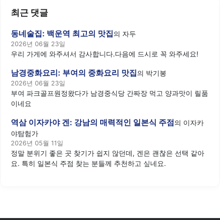
최근 댓글
동네술집: 백운역 최고의 맛집
의
자두
2026년 06월 23일
우리 가게에 와주셔서 감사합니다.다음에 드시로 꼭 와주세요!
남경중화요리: 부여의 중화요리 맛집
의
박기봉
2026년 06월 23일
부여 파크골프원정왔다가 남경중식당 간짜장 먹고 양과맛이 릴품
이네요
역삼 이자카야 겐: 강남의 매력적인 일본식 주점
의
이자카
야탐험가
2026년 05월 11일
정말 분위기 좋은 곳 찾기가 쉽지 않던데, 겐은 괜찮은 선택 같아
요. 특히 일본식 주점 찾는 분들께 추천하고 싶네요.