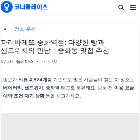
Skip
Ma
to
Me
content
Posted
장소 추천
in
파리바게뜨 중화역점: 다양한 빵과
샌드위치의 만남｜중화동 맛집 추천
by
코니플레이스
•
•
0
방문자 리뷰
4,824개
를 기준으로 많은 사람들이 찾는 이 장소는
베이커리, 샌드위치, 중화역
태그로 분류돼요. 방문 전
이용 요금·
예약 조건·대기 상황
등을 체크하세요.