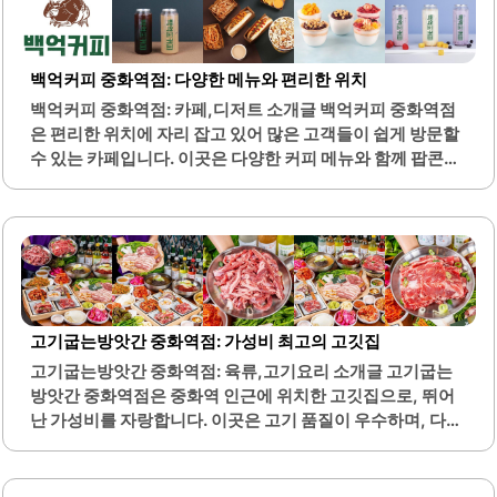
백억커피 중화역점: 다양한 메뉴와 편리한 위치
백억커피 중화역점: 카페,디저트 소개글 백억커피 중화역점
은 편리한 위치에 자리 잡고 있어 많은 고객들이 쉽게 방문할
수 있는 카페입니다. 이곳은 다양한 커피 메뉴와 함께 팝콘을
제공하여 특별한 경험을 선사합니다. 특히 꿀 카페라떼는 진
한 꿀맛이 특징으로, 달콤한 음료를 선호하는 고객들에게 인
기가 많습니다.매장 내부는 아늑한 분위기로 꾸며져 있어 편
안하게 시간을 보낼 수 있습니다. 또한, 직원들은 친절하게 고
객을 맞이하며, 추천 메뉴에 대한 안내도 제공합니다. 백억커
피 중화역점은 테이크아웃 서비스도 제공하여 바쁜 일상 속
에서도 간편하게 커피를 즐길 수 있는 장점이 있습니다.이곳
고기굽는방앗간 중화역점: 가성비 최고의 고깃집
의 커피는 가격 대비 품질이 우수하여 많은 사람들이 찾는 이
고기굽는방앗간 중화역점: 육류,고기요리 소개글 고기굽는
유 중 하나입니다. 또한, 다양한 음료와 함께 제공되는 팝콘은
방앗간 중화역점은 중화역 인근에 위치한 고깃집으로, 뛰어
고객들에게 색다른 즐거움을 더합니다. 매장 내 청결 상태도..
난 가성비를 자랑합니다. 이곳은 고기 품질이 우수하며, 다양
한 주류를 저렴한 가격에 제공합니다. 소주와 맥주가 각각
1500원으로 제공되어 부담 없이 즐길 수 있는 점이 큰 장점
입니다.또한, 넓은 매장 공간은 가족 모임이나 친구들과의 식