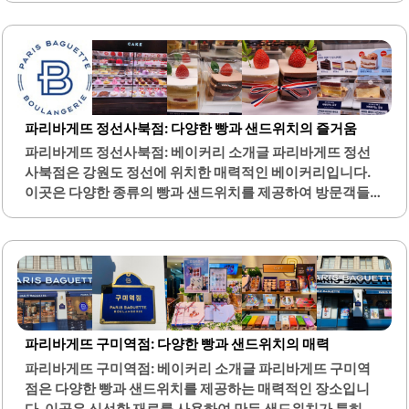
념이 어우러져 깊은 맛을 자랑합니다. 또한, 동태탕은 시원한
국물과 신선한 동태가 조화를 이루어 해장 음식으로 인기가
높습니다.다양한 해물 요리를 제공하여 여러 가지 선택지를
제공하며, 양도 푸짐하여 만족스러운 식사를 경험할 수 있습
니다. 내부는 깔끔하게 관리되어 있으며, 기본 반찬도 정갈하
게 제공되어 식사의 품격을 높입니다. 점심시간에는 많은 손
파리바게뜨 정선사북점: 다양한 빵과 샌드위치의 즐거움
님들로 붐비며, 그만큼 인기가 높은 곳임을 알 수 있습니다.아
파리바게뜨 정선사북점: 베이커리 소개글 파리바게뜨 정선
구찜과 동태탕 외에도 볶음밥과 같은 사이드 메뉴도 훌륭하
사북점은 강원도 정선에 위치한 매력적인 베이커리입니다.
여, 함께 즐기기에 적합합니다. 이곳은 모임이나 회식 장소로
이곳은 다양한 종류의 빵과 샌드위치를 제공하여 방문객들에
도 적합하여, 친구나 가족과 함께 방문하기 좋은..
게 풍성한 선택지를 제공합니다. 특히, 다른 파리바게뜨 매장
에서는 찾아볼 수 없는 독특한 빵들이 있어 고객들에게 신선
한 경험을 선사합니다.매장 내부는 넓고 쾌적하여 편안하게
빵을 고를 수 있는 환경을 제공합니다. 또한, 하이원 워터월드
와 가까운 위치에 있어 관광객들이 방문하기에 매우 편리합
니다. 정선 지역의 특성을 반영한 다양한 메뉴가 마련되어 있
어 지역 주민들과 관광객 모두에게 사랑받고 있습니다.친절
파리바게뜨 구미역점: 다양한 빵과 샌드위치의 매력
한 직원들이 고객을 맞이하며, 항상 밝은 분위기를 유지하고
파리바게뜨 구미역점: 베이커리 소개글 파리바게뜨 구미역
있습니다. 이곳의 빵은 신선하고 맛있어 많은 이들에게 인기
점은 다양한 빵과 샌드위치를 제공하는 매력적인 장소입니
를 끌고 있습니다. 특히, 크리스마스 시즌에는 특별한 케이크
다. 이곳은 신선한 재료를 사용하여 만든 샌드위치가 특히 인