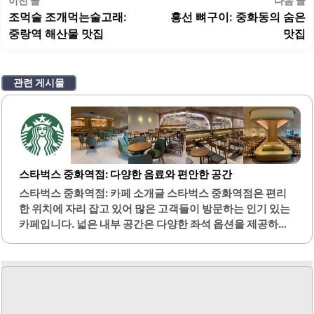
이전 글
다음 글
탐
전
조먹술 조개먹는술고래:
홍선 뼈구이: 중화동의 숨은
색
글:
글
중랑역 해산물 맛집
맛집
관련 게시물
스타벅스 중화역점: 다양한 음료와 편안한 공간
스타벅스 중화역점: 카페 소개글 스타벅스 중화역점은 편리
한 위치에 자리 잡고 있어 많은 고객들이 방문하는 인기 있는
카페입니다. 넓은 내부 공간은 다양한 좌석 옵션을 제공하여
혼자서 또는 친구와 함께 편안하게 시간을 보낼 수 있는 환경
을 조성합니다. 특히 2층은 넓고 쾌적하여 수다를 나누기 좋
은 명당 자리로 알려져 있습니다.다양한 음료 메뉴가 마련되
어 있어 고객들은 자신이 선호하는 맛을 선택할 수 있습니다.
계절 음료와 같은 특별한 메뉴도 제공되어 계절마다 새로운