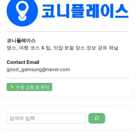
뽑아낸 신선한 면으로, 쫄깃하고 탱글한 식감을 자랑합니다.
멸치우동의 국물은 담백하고 구수한 맛이 특징이며, 건강한
맛을 느낄 수 있습니다. 멘치카츠는 양이 많고 바삭하게 튀겨
져 맛있습니다. 또한, 셀프바가 있어 다양한 반찬을 추가로 즐
길 수 있는 점도 매력적입니다.혼자 식사하는 손님을 위한 테
이블도 마련되어 있어 편리합니다. 가격대비 가성비가 뛰어
코니플레이스
나고, 친절한..
명소, 여행 코스 & 팁, 맛집·로컬 장소 정보 공유 채널
Contact Email
good_gamsung@naver.com
수정 요청 및 문의
검
색