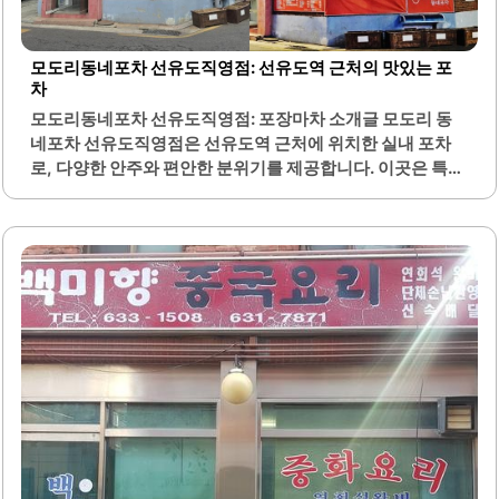
바나나푸딩 등 시즌 메뉴도 인기가 있으며,..
모도리동네포차 선유도직영점: 선유도역 근처의 맛있는 포
차
모도리동네포차 선유도직영점: 포장마차 소개글 모도리 동
네포차 선유도직영점은 선유도역 근처에 위치한 실내 포차
로, 다양한 안주와 편안한 분위기를 제공합니다. 이곳은 특히
가오리찜과 삼겹김치구이, 치즈감자채전 등 다채로운 메뉴
로 손님들을 맞이합니다. 안주들은 신선한 재료로 만들어져
맛이 뛰어나며, 양도 푸짐하여 가성비가 매우 좋습니다.기본
안주로 제공되는 닭곰탕은 많은 손님들에게 호평을 받고 있
습니다. 포차의 실내는 아늑하고 편안한 분위기로, 친구들과
의 대화나 소중한 시간을 보내기에 적합합니다. 또한, 늦은 시
간까지 운영하여 언제든지 방문할 수 있는 장점이 있습니다.
사장님은 친절하게 손님을 맞아주며, 따뜻한 서비스로 편안
한 식사 경험을 제공합니다. 이곳은 동네 주민들에게 아지트
같은 존재로 자리 잡고 있으며, 자주 찾는 손님들이 많습니다.
모도리 동네포차는 다양한 안주와 함께 좋은 시간을 보낼 수
있는 장소로,..