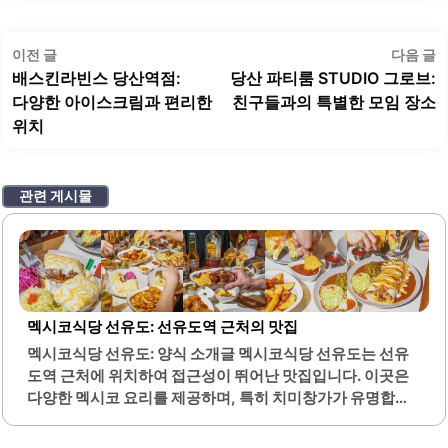
글
이
이전 글
다음 글
탐
전
배스킨라빈스 당산역점:
당산 파티룸 STUDIO 그로브:
색
글:
글
다양한 아이스크림과 편리한
친구들과의 특별한 모임 장소
위치
관련 게시물
멕시코식당 선유도: 선유도역 근처의 맛집
멕시코식당 선유도: 양식 소개글 멕시코식당 선유도는 선유
도역 근처에 위치하여 접근성이 뛰어난 맛집입니다. 이곳은
다양한 멕시코 요리를 제공하며, 특히 치미창가가 유명합니
다. 치미창가는 바삭한 또띠아 안에 풍성한 속재료가 가득하
여 맛의 조화가 뛰어납니다.엔칠라다와 타코도 인기 메뉴로,