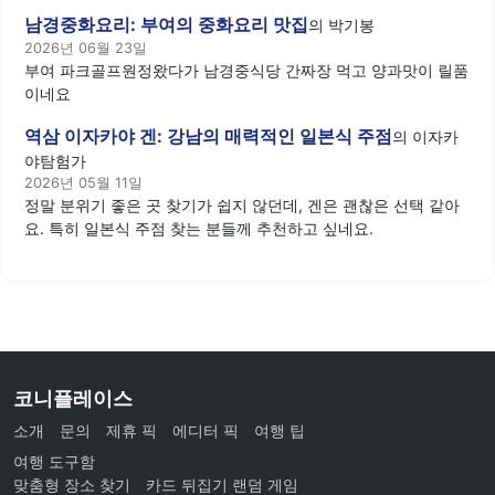
남경중화요리: 부여의 중화요리 맛집
의
박기봉
2026년 06월 23일
부여 파크골프원정왔다가 남경중식당 간짜장 먹고 양과맛이 릴품
이네요
역삼 이자카야 겐: 강남의 매력적인 일본식 주점
의
이자카
야탐험가
2026년 05월 11일
정말 분위기 좋은 곳 찾기가 쉽지 않던데, 겐은 괜찮은 선택 같아
요. 특히 일본식 주점 찾는 분들께 추천하고 싶네요.
코니플레이스
소개
문의
제휴 픽
에디터 픽
여행 팁
여행 도구함
맞춤형 장소 찾기
카드 뒤집기 랜덤 게임