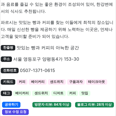
과 음료를 즐길 수 있는 좋은 환경이 조성되어 있어, 한강변에
서의 식사도 추천됩니다.
파르시는 맛있는 빵과 커피를 찾는 이들에게 최적의 장소입니
다. 매일 신선한 빵을 제공하기 위해 노력하는 이곳은, 언제나
고객을 맞이할 준비가 되어 있습니다.
맛있는 빵과 커피의 아늑한 공간
한줄평
서울 영등포구 양평동4가 153-30
주소
0507-1371-0615
전화번호
키워드
커피
베이커리
샌드위치
구움과자
테이크아웃
태그
베이커리
샌드위치
디저트
커피
맛집
공유하기
방문자 리뷰: 84개 이상
블로그 리뷰: 28개 이상
정보 수정 요청