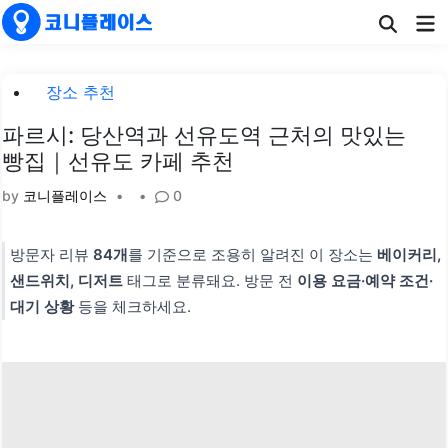
Skip
Ma
to
Me
content
Posted
장소 추천
in
파르시: 당산역과 선유도역 근처의 맛있는
빵집｜선유도 카페 추천
by
코니플레이스
•
•
0
방문자 리뷰
84개
를 기준으로 조용히 알려진 이 장소는
베이커리,
샌드위치, 디저트
태그로 분류돼요. 방문 전
이용 요금·예약 조건·
대기 상황
등을 체크하세요.