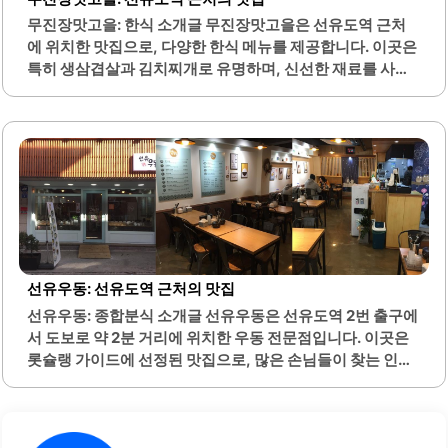
무진장맛고을: 한식 소개글 무진장맛고을은 선유도역 근처
에 위치한 맛집으로, 다양한 한식 메뉴를 제공합니다. 이곳은
특히 생삼겹살과 김치찌개로 유명하며, 신선한 재료를 사용
하여 맛을 극대화합니다. 매일 제공되는 반찬은 정성스럽게
준비되어 있으며, 손님에게 다양한 선택지를 제공합니다.또
한, 된장찌개는 공기밥과 함께 제공되어 식사를 더욱 풍성하
게 만들어 줍니다. 무진장맛고을은 아침 조식 메뉴도 준비되
어 있어, 하루를 시작하는 데 적합한 장소입니다. 이곳은 단체
모임에도 적합하여, 여러 명이 함께 방문하여 즐길 수 있는 공
간을 제공합니다.사장님의 친절한 서비스는 손님들에게 편
안한 분위기를 조성합니다. 고기의 질이 우수하여, 삼겹살은
부드럽고 풍미가 뛰어납니다. 제육볶음과 같은 다른 메뉴도
인기가 있으며, 다양한 반찬과 함께 즐길 수 있습니다.이곳은
선유우동: 선유도역 근처의 맛집
동네 주민들에게 사랑받는 로컬 맛집으로, 항상 많은 손님들
선유우동: 종합분식 소개글 선유우동은 선유도역 2번 출구에
로 북적입니다. 무진장맛고을은..
서 도보로 약 2분 거리에 위치한 우동 전문점입니다. 이곳은
롯슐랭 가이드에 선정된 맛집으로, 많은 손님들이 찾는 인기
있는 장소입니다. 매장은 넓고 청결하며, 내부 환경이 쾌적하
여 편안한 식사를 즐길 수 있습니다.다양한 메뉴가 준비되어
있어 선택의 폭이 넓습니다. 특히, 비빔우동, 멸치우동, 멘치
카츠 등 여러 가지 맛있는 요리를 제공합니다. 우동 면은 갓