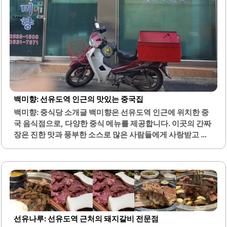
백미향: 선유도역 인근의 맛있는 중국집
백미향: 중식당 소개글 백미향은 선유도역 인근에 위치한 중
국 음식점으로, 다양한 중식 메뉴를 제공합니다. 이곳의 간짜
장은 진한 맛과 풍부한 소스로 많은 사람들에게 사랑받고 있
습니다. 탕수육 또한 바삭한 식감과 함께 고소한 맛으로 인기
를 끌고 있습니다.짬뽕은 칼칼하고 깊은 국물 맛이 특징이며,
다양한 해산물과 채소가 어우러져 풍성한 맛을 자랑합니다.
백미향은 오랜 역사와 전통을 가진 노포로, 항상 많은 손님들
로 북적입니다. 이곳은 배달 서비스도 제공하여, 집에서도 편
리하게 음식을 즐길 수 있습니다.내부는 아늑한 분위기로, 가
족 단위 손님이나 친구들과 함께 방문하기에 적합합니다. 메
선유나루: 선유도역 근처의 돼지갈비 전문점
뉴는 다양하게 구성되어 있어 선택의 폭이 넓습니다. 특히, 반