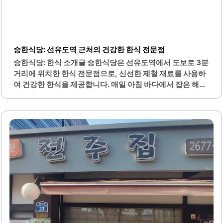
승한식당: 선유도역 근처의 건강한 한식 전문점
승한식당: 한식 소개글 승한식당은 선유도역에서 도보로 3분
거리에 위치한 한식 전문점으로, 신선한 제철 재료를 사용하
여 건강한 한식을 제공합니다. 매일 아침 바다에서 잡은 해산
물로 육수를 끓이고, 산과 들에서 자란 채소로 정성 가득한 김
치를 담가 다양한 한상을 차려냅니다. 이곳은 합리적인 가격
으로 뛰어난 접근성을 자랑하며, 연중무휴로 운영되어 언제
든지 방문할 수 있는 편리함이 있습니다.특히, 브레이크 타임
이 없어 점심시간이나 회식, 단체 모임에도 적합합니다. 승한
식당의 메뉴는 육회비빔밥, 산낙지 탕탕이, 생오징어 불고기,
배추전, 조개 칼국수 등 다양하며, 각각의 요리는 신선한 재
료로 만들어져 맛이 뛰어납니다. 또한, 칼국수는 시원한 국물
맛으로 마무리하기에 적합하며, 전과 막걸리의 조합도 훌륭
합니다.이곳은 입구부터 낮술을 환영하는 분위기로, 애주가
들에게도 적합한 장소입니다. 승한식당은 고객의 입맛을 고
려하여 모든..