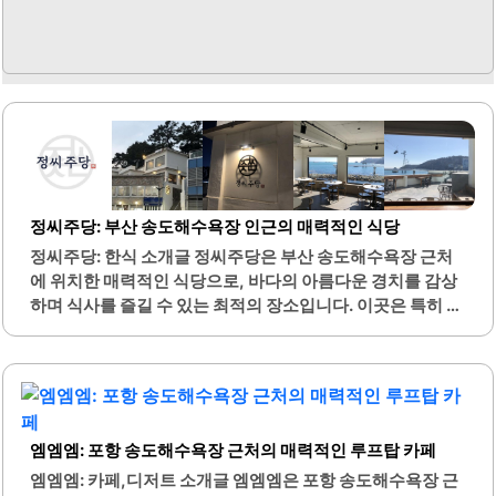
정씨주당: 부산 송도해수욕장 인근의 매력적인 식당
정씨주당: 한식 소개글 정씨주당은 부산 송도해수욕장 근처
에 위치한 매력적인 식당으로, 바다의 아름다운 경치를 감상
하며 식사를 즐길 수 있는 최적의 장소입니다. 이곳은 특히 연
어사시미와 파스타 전문점으로 알려져 있으며, 신선한 해산
물 요리를 제공합니다. 정씨주당은 해상 케이블카와 가까운
위치에 있어, 케이블카 이용 전후로 식사를 하기에도 매우 편
리합니다.야외 테라스에서 바다를 바라보며 식사할 수 있는
환경은 특별한 경험을 선사합니다. 다양한 메뉴가 준비되어
엠엠엠: 포항 송도해수욕장 근처의 매력적인 루프탑 카페
있어, 고객들은 여러 가지 요리를 시도해볼 수 있습니다. 특
히, 해산물 요리와 함께 제공되는 매운탕은 많은 손님들에게
엠엠엠: 카페,디저트 소개글 엠엠엠은 포항 송도해수욕장 근