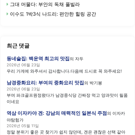
그대 머물다: 부안의 독채 풀빌라
이수도 1박3식 나드리: 편안한 힐링 공간
최근 댓글
동네술집: 백운역 최고의 맛집
의
자두
2026년 06월 23일
우리 가게에 와주셔서 감사합니다.다음에 드시로 꼭 와주세요!
남경중화요리: 부여의 중화요리 맛집
의
박기봉
2026년 06월 23일
부여 파크골프원정왔다가 남경중식당 간짜장 먹고 양과맛이 릴품
이네요
역삼 이자카야 겐: 강남의 매력적인 일본식 주점
의
이자카
야탐험가
2026년 05월 11일
정말 분위기 좋은 곳 찾기가 쉽지 않던데, 겐은 괜찮은 선택 같아