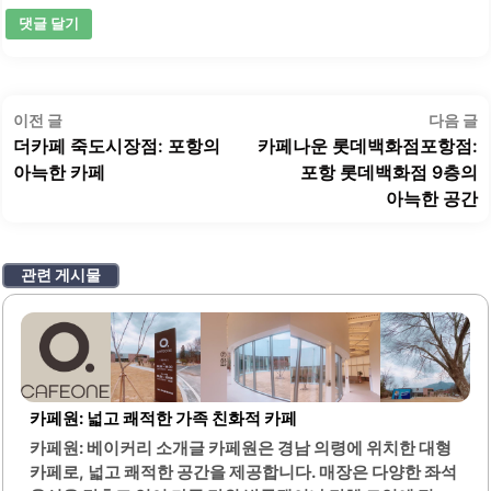
글
이
이전 글
다음 글
탐
전
더카페 죽도시장점: 포항의
카페나운 롯데백화점포항점:
색
글:
글
아늑한 카페
포항 롯데백화점 9층의
아늑한 공간
관련 게시물
카페원: 넓고 쾌적한 가족 친화적 카페
카페원: 베이커리 소개글 카페원은 경남 의령에 위치한 대형
카페로, 넓고 쾌적한 공간을 제공합니다. 매장은 다양한 좌석