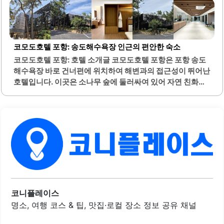
잘 맞아 많은 분들이 선호하는 메뉴입니다. 원카츠 송도점은
항상 신선한 재료를 사용하여 최상의 맛을 유지하고 있으며,
매장 내부는 깔끔하고 쾌적한 분위기를 제공합니다. 직원들
은 친절하게 손님을 맞이하며, 장애인 고객을 위한 배려도 잊
코모도호텔 포항: 송도해수욕장 인근의 편안한 숙소
지 않고 있습니다.점심특선 메뉴는 가성비가 뛰어나 많은 손
코모도호텔 포항: 호텔 소개글 코모도호텔 포항은 포항 송도
님들이 찾는 이유 중 하나입니다. 이곳의 메뉴는 다양하여 여
해수욕장 바로 건너편에 위치하여 해변과의 접근성이 뛰어난
러 가지를 시도해볼 수 있는 기회를 제공합니다. 특히, 치즈
호텔입니다. 이곳은 소나무 숲에 둘러싸여 있어 자연 친화적
돈까스는 바삭한 식감과..
인 분위기를 제공합니다. 리모델링된 시설은 깔끔하고 현대
적인 디자인으로, 편안한 숙박을 위한 최적의 환경을 갖추고
있습니다.객실은 넓고 쾌적하며, 특히 풀빌라 타입의 객실은
수영장과 자쿠지를 겸비하고 있어 가족 단위 여행객에게 적
합합니다. 주차 공간이 넉넉하여 차량 이용 시 편리합니다. 또
한, 인근에 편의점이 있어 필요한 물품을 쉽게 구입할 수 있습
니다.호텔 내 조식은 가성비가 좋으며, 간단하게 식사를 해결
할 수 있는 메뉴가 마련되어 있습니다. 직원들은 친절하게 응
대하여 고객의 편안한 숙박을 도와줍니다. 주변에는 예쁜 송
도해변이 있어 산책하기 좋으며, 해돋이를 즐기기에 적합한
코니플레이스
위치입니다.코모도호텔 포항은 가족 여행, 커플..
명소, 여행 코스 & 팁, 맛집·로컬 장소 정보 공유 채널