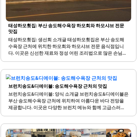
태성하모횟집: 부산 송도해수욕장 하모회와 하모샤브 전문
맛집
태성하모횟집: 생선회 소개글 태성하모횟집은 부산 송도해
수욕장 근처에 위치한 하모회와 하모샤브 전문 음식점입니
다. 이곳은 신선한 재료와 정성 어린 조리법으로 많은 손님들
에게 사랑받고 있습니다. 하모는 부드러운 식감과 담백한 맛
으로 알려져 있으며, 이곳에서는 하모회와 하모샤브를 동시
에 즐길 수 있는 메뉴가 마련되어 있습니다.특히, 하모샤브는
깊고 시원한 국물과 함께 제공되어, 보양식으로도 적합합니
브런치송도&디에이블: 송도해수욕장 근처의 맛집
다. 태성하모횟집은 가족 단위 손님을 위한 편안한 분위기를
제공하며, 넓은 공간과 쾌적한 환경이 특징입니다. 또한, 송
브런치송도&디에이블: 양식 소개글 브런치송도&디에이블은
도해수욕장과 가까워 해변에서의 여유로운 시간과 함께 방문
부산 송도해수욕장 근처에 위치하여 아름다운 바다 전망을
하기에 좋은 장소입니다.이곳의 직원들은 친절하게 손님을
제공합니다. 이곳은 다양한 브런치 메뉴와 함께 고급스러운
맞이하며, 메뉴에 대한 설명도 상세하게 해주어 처음 방문하
분위기를 자랑합니다. 특히, 디에이블 파스타와 루꼴라 피자
는 손님도 쉽게 주문할 수 있습니다. 다양한 반찬과 함께 제공
는 많은 손님들에게 인기가 높습니다.신선한 재료를 사용하
되는 하모는 양파와 특제 소스와 잘 어울리며, 맛의 조화가 뛰
여 조리된 음식들은 맛과 비주얼 모두 뛰어납니다. 매쉬드 포
어납니다. 태성하모횟집은..
테이토와 뇨끼는 부드러운 식감으로 손님들에게 큰 사랑을