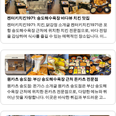
받고 있습니다. 또한, 트러플 크림 리조또는 고급스러운 향과
부드러운 맛으로 많은 이들의 입맛을 사로잡습니다.송도해
수욕장을 바라보며 식사를 즐길 수 있는 이곳은 가족 모임이
켄터키치킨1971: 송도해수욕장 바다뷰 치킨 맛집
나 친구들과의 외식에 적합합니다. 직원들은 친절하고 서비
켄터키치킨1971: 치킨,닭강정 소개글 켄터키치킨1971은 포
스가 우수하여 편안한 식사 경험을 제공합니다. 레스토랑 내
항 송도해수욕장 근처에 위치한 치킨 전문점으로, 바다 전망
부는 세련된 인테리어로 꾸며져 있어 쾌적한 분위기를 느낄
을 감상하며 식사를 즐길 수 있는 매력적인 장소입니다. 이곳
수 있습니다.예약 없이도 방문할 수 있지만, 인기 있는 시간대
은 신선한 재료를 사용하여 정성스럽게 조리한 치킨을 제공
에는 미리 예약하는 것이 좋습니다...
합니다. 특히 마늘켄터키치킨은 많은 손님들에게 사랑받고
있으며, 부드러운 살과 적절한 간이 조화를 이루어 맛을 더욱
돋보이게 합니다.또한, 치킨과 함께 제공되는 생맥주와의 조
화는 특별한 경험을 선사합니다. 내부는 넓고 깨끗하게 관리
되어 있으며, 화장실 또한 청결하게 유지되고 있습니다. 친절
한 직원들이 손님을 맞이하며, 고객의 요구에 신속하게 대응
원카츠 송도점: 부산 송도해수욕장 근처 돈카츠 전문점
하는 서비스가 인상적입니다.켄터키치킨1971은 반려동물과
원카츠 송도점: 돈가스 소개글 원카츠 송도점은 부산 송도해
함께 방문할 수 있는 공간을 마련하여, 가족 단위 손님들에게
수욕장 근처에 위치한 돈카츠 전문점으로, 다양한 메뉴와 뛰
도 적합한 환경을 제공합니다. 이곳은 송도의 아름다운 바다
어난 맛을 자랑합니다. 이곳은 바삭한 튀김과 부드러운 고기
와 야경을 배경으로 치킨을 즐길 수 있는 최적의 장소입니다.
의 조화가 일품인 돈까스를 제공합니다. 특히 안심카츠는 육
주변의 다른 음식점들과 비교했을..
즙이 가득하고 부드러워 많은 손님들에게 인기를 끌고 있습
니다.또한, 다양한 사이드 메뉴와 함께 제공되는 우동은 간이