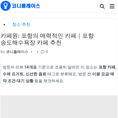
Skip
Ma
to
Me
content
Posted
장소 추천
in
카페원: 포항의 매력적인 카페｜포항
송도해수욕장 카페 추천
by
코니플레이스
•
•
0
방문자 리뷰
14개
를 기준으로 조용히 알려진 이 장소는
포항 카페,
수제 요거트, 신선한 음료
태그로 분류돼요. 방문 전
이용 요금·예
약 조건·대기 상황
등을 체크하세요.