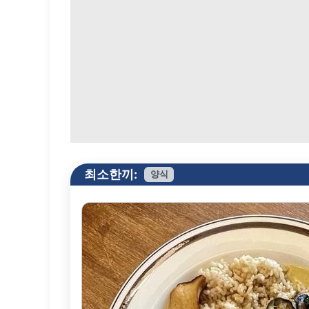
최소한끼:
양식