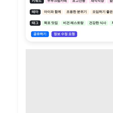
키워드
두부크림카레
표고깐풍
채식식당
함
테마
아이와 함께
조용한 분위기
모임하기 좋은
태그
목포 맛집
비건 레스토랑
건강한 식사
공유하기
정보 수정 요청