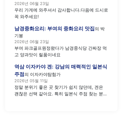
2026년 06월 23일
우리 가게에 와주셔서 감사합니다.다음에 드시로
꼭 와주세요!
남경중화요리: 부여의 중화요리 맛집
의
박
기봉
2026년 06월 23일
부여 파크골프원정왔다가 남경중식당 간짜장 먹
고 양과맛이 릴품이네요
역삼 이자카야 겐: 강남의 매력적인 일본식
주점
의
이자카야탐험가
2026년 05월 11일
정말 분위기 좋은 곳 찾기가 쉽지 않던데, 겐은
괜찮은 선택 같아요. 특히 일본식 주점 찾는 분들
께 추천하고 싶네요.