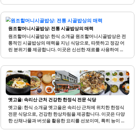
단위 손님이나 커플들이 조용히 식사를 즐기기에 적합한 분
인 돼지찌개는 깊고 시원한 국물 맛이 특징이며, 다양한 신선
위기를 가지고 있습니다. 메뉴는 다양하게 구성되어 있어, 황
한 채소와 함께 제공되어 건강한 한 끼를 즐길 수 있습니다.
태정식과 더덕구이정식 등 여러 가지..
또한, 삼겹살과 함께 제공되는 미나리와의 조합은 더욱 풍부
한 맛을 선사합니다.식당 내부는 깔끔하고 아늑한 분위기로,
원조할머니시골밥상: 전통 시골밥상의 매력
창가에 놓인 화분이 식사하는 동안 편안한 시각적 즐거움을
더합니다. 고객들은 친절한 서비스와 함께 맛있는 음식을 경
원조할머니시골밥상: 한식 소개글 원조할머니시골밥상은 전
험할 수 있으며, 특히 사장님의 따뜻한 응대가 인상적입니다.
통적인 시골밥상의 매력을 지닌 식당으로, 따뜻하고 정감 어
부추전과 같은 다양한 전 메뉴도 제공되어, 식사와 함께 곁들
린 분위기를 제공합니다. 이곳은 신선한 재료를 사용하여 정
이기 좋습니다.금수돼지찌개는 가족 단위 방문객들에게도
성스럽게 준비된 다양한 반찬과 함께 푸짐한 백반을 제공합
적합한 장소로, 부모님과 함께 오기에도 좋은 환경을 갖추고
니다. 특히, 계란찜과 된장찌개는 많은 손님들에게 사랑받고
있습니다. 이곳에서 제공되는 쌍화차는 건강을 고려한..
있으며, 밑반찬 또한 깔끔하고 맛있습니다.원조할머니시골
밥상은 집밥을 그리워하는 분들에게 최적의 선택이 될 수 있
습니다. 이곳의 음식은 언제나 일정한 품질을 유지하며, 가격
또한 합리적입니다. 또한, 친절한 직원들이 손님을 맞이하여
편안한 식사 경험을 제공합니다.식당 내부는 아늑하고 편안
옛고을: 속리산 근처 건강한 한정식 전문 식당
한 분위기로, 혼자서 방문하더라도 부담 없이 식사할 수 있는
옛고을: 한식 소개글 옛고을은 속리산 근처에 위치한 한정식
환경을 갖추고 있습니다. 원조할머니시골밥상은 언제든지
전문 식당으로, 건강한 한상차림을 제공합니다. 이곳은 다양
방문할 수 있는 편리한 위치에 자리잡고 있어, 근처에 계신 분
한 산채나물과 버섯을 활용한 요리를 선보이며, 특히 능이 버
들에게 특히 유용합니다. 이곳의 음식은 시골의 정서를 느낄
섯 전골이 유명합니다. 식사는 정식 코스로 제공되며, 반찬의
수 있는 맛으로, 많은..
종류가 다양하고 신선한 재료로 만들어져 있습니다.고객들