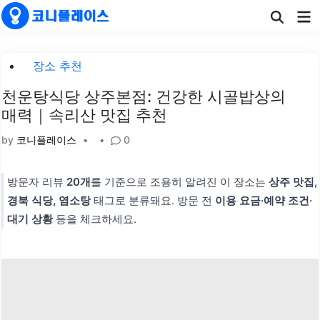
Skip
Ma
to
Me
content
Posted
장소 추천
in
천운탕식당 상주본점: 건강한 시골밥상의
매력｜속리산 맛집 추천
by
코니플레이스
•
•
0
방문자 리뷰
20개
를 기준으로 조용히 알려진 이 장소는
상주 맛집,
경북 식당, 염소탕
태그로 분류돼요. 방문 전
이용 요금·예약 조건·
대기 상황
등을 체크하세요.