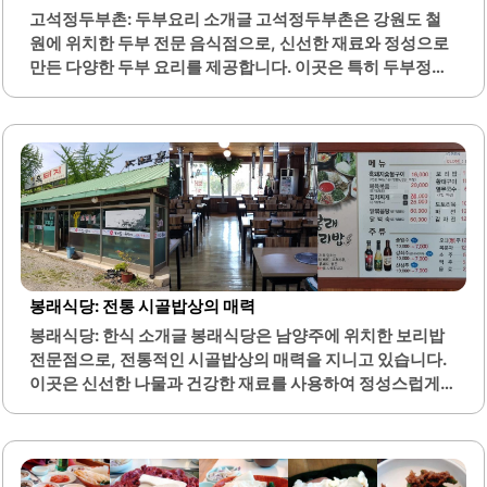
향하며, 정갈한 반찬과 함께 제공되는 식사는 건강을 중요시
고석정두부촌: 두부요리 소개글 고석정두부촌은 강원도 철
하는 분들에게 적합합니다. 가게 내부는 아늑하고 편안한 분
원에 위치한 두부 전문 음식점으로, 신선한 재료와 정성으로
위기로, 단체 모임이나 가족 외식에 적합한 공간을 제공합니
만든 다양한 두부 요리를 제공합니다. 이곳은 특히 두부정식
다. 사장님의 친절한 서비스와..
으로 유명하며, 순두부, 청국장, 계란찜 등으로 구성된 코스
를 맛볼 수 있습니다. 고석정두부촌의 두부는 직접 만든 것으
로, 고소하고 담백한 맛이 특징입니다.또한, 두부를 활용한
다양한 요리들이 제공되어 식사의 즐거움을 더합니다. 기본
반찬 또한 정갈하게 준비되어 있으며, 양이 푸짐하여 만족스
러운 식사를 경험할 수 있습니다. 식사 중 제공되는 계란찜은
부드럽고 풍미가 뛰어나며, 두부와 함께 조화를 이루어 더욱
맛있습니다.이곳은 가족 단위 방문객에게도 적합하며, 편안
한 분위기에서 식사를 즐길 수 있습니다. 직원들은 친절하게
응대하며, 고객의 편의를 고려한 서비스가 돋보입니다. 고석
봉래식당: 전통 시골밥상의 매력
정두부촌은 아침 식사로도 적합하여, 이른 시간에 방문해도
봉래식당: 한식 소개글 봉래식당은 남양주에 위치한 보리밥
신선한..
전문점으로, 전통적인 시골밥상의 매력을 지니고 있습니다.
이곳은 신선한 나물과 건강한 재료를 사용하여 정성스럽게
준비된 다양한 반찬을 제공합니다. 특히 보리밥은 여러 가지
나물과 함께 비벼 먹을 수 있어 영양가가 높고 맛이 뛰어납니
다.또한, 제육볶음은 강한 맛으로 보리밥과 함께 먹으면 조화
로운 맛을 느낄 수 있습니다. 봉래식당은 오랜 전통을 자랑하