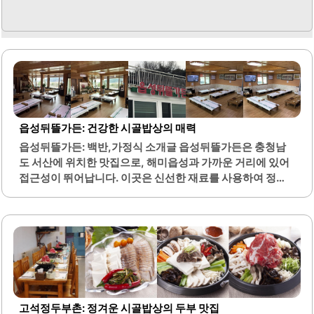
읍성뒤뜰가든: 건강한 시골밥상의 매력
읍성뒤뜰가든: 백반,가정식 소개글 읍성뒤뜰가든은 충청남
도 서산에 위치한 맛집으로, 해미읍성과 가까운 거리에 있어
접근성이 뛰어납니다. 이곳은 신선한 재료를 사용하여 정성
스럽게 준비한 시골밥상이 특징입니다. 특히 20여 가지의 다
양한 나물 반찬이 제공되어 건강한 식사를 원하는 분들에게
적합합니다.나물은 직접 채취한 것으로, 각각의 나물마다 다
른 조리법이 적용되어 다채로운 맛을 느낄 수 있습니다. 또한,
도토리전과 고등어 구이, 우렁된장찌개 등 다양한 메뉴가 함
께 제공되어 풍성한 한 끼를 경험할 수 있습니다. 보리수고추
장을 사용한 닭볶음탕은 국물이 진하고 닭고기가 쫄깃하여
많은 이들에게 사랑받고 있습니다.친환경적인 먹거리를 지
고석정두부촌: 정겨운 시골밥상의 두부 맛집