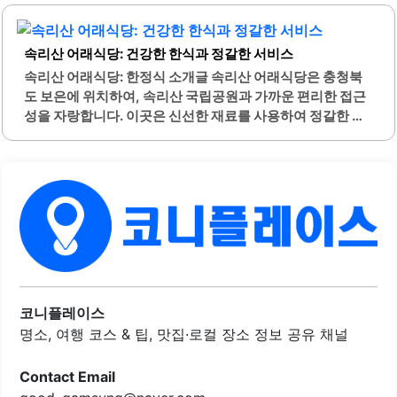
은 산채 비빔밥과 해물파전, 돌솥비빔밥 등 다양한 메뉴를 즐
길 수 있습니다. 또한, 이곳은 가족 단위 방문객을 위한 배려
속리산 어래식당: 건강한 한식과 정갈한 서비스
가 돋보이며, 아이들을 위한 메뉴도 준비되어 있습니다. 직원
들은 친절하게 고객을 맞이하며, 서비스에 대한 만족도가 높
속리산 어래식당: 한정식 소개글 속리산 어래식당은 충청북
습니다.야외 테라스에서는 자연을 느끼며 식사를 즐길 수 있
도 보은에 위치하여, 속리산 국립공원과 가까운 편리한 접근
는 기회를 제공합니다. 특히 비 오는 날의 야외 평상은 운치
성을 자랑합니다. 이곳은 신선한 재료를 사용하여 정갈한 한
있는 분위기를 자아냅니다. 옛고을은 속리산 법주사 방문 후
식을 제공합니다. 특히 더덕구이와 버섯전골이 유명하며, 건
에 식사를 하기 좋은 위치에 있어, 관광과 식사를 동시에 즐
강한 한 끼 식사로 적합합니다.식당 내부는 깔끔하게 관리되
길..
어 있으며, 주방도 청결하게 유지되고 있습니다. 고객을 위한
넉넉한 반찬과 친절한 서비스가 돋보입니다. 어래식당은 가
족 단위 손님들에게도 적합한 분위기를 제공하며, 따뜻하고
아늑한 환경에서 식사를 즐길 수 있습니다.주차 공간이 넉넉
하여 차량 이용 시 편리함을 더합니다. 메뉴는 다양하여 비빔
밥, 전골, 파전 등 여러 가지 선택이 가능합니다. 특히 해물파
전과 더덕산채비빔밥은 많은 손님들에게 인기가 높습니다.
가격대는 합리적이며, 양도 충분하여 만족스러운 식사를 경
코니플레이스
험할 수 있습니다. 또한, 주변 관광지와의 연계로 여행 중 방
명소, 여행 코스 & 팁, 맛집·로컬 장소 정보 공유 채널
문하기 좋은..
Contact Email