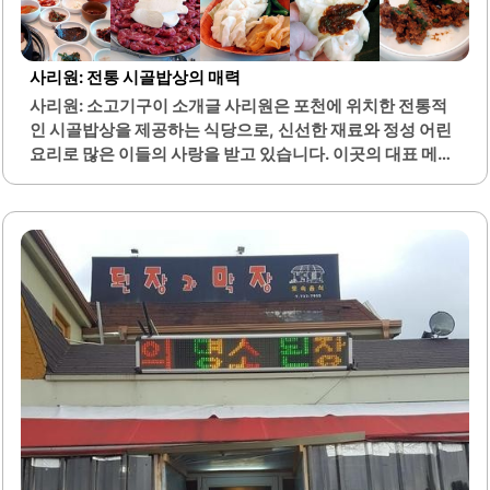
며, 30년 이상의 역사를 가지고 있습니다. 이곳의 분위기는
마치 할머니 집에 방문한 듯한 따뜻함을 느낄 수 있습니다.친
절한 서비스와 함께 여유롭게 식사를 즐길 수 있는 환경이 조
사리원: 전통 시골밥상의 매력
성되어 있습니다. 반찬은 양이 적지 않게 제공되며, 건강한 한
사리원: 소고기구이 소개글 사리원은 포천에 위치한 전통적
끼를 원하는 분들에게 적합합니다. 된장찌개는 구수한 맛이
인 시골밥상을 제공하는 식당으로, 신선한 재료와 정성 어린
일품이며, 비빔밥과 함께 먹으면 더욱 맛있습니다.봉래식당
요리로 많은 이들의 사랑을 받고 있습니다. 이곳의 대표 메뉴
은 고기와..
인 시래기 된장찌개는 깊고 진한 국물 맛이 특징이며, 부드러
운 시래기와 함께 조화를 이루어 건강한 한 끼를 제공합니다.
또한, 다양한 반찬이 함께 제공되어 식사의 풍성함을 더합니
다.반찬은 하나하나 정갈하게 준비되어 있으며, 간이 적당하
여 누구나 부담 없이 즐길 수 있습니다. 특히, 제육볶음은 불
맛이 살아있어 고기 본연의 맛을 잘 살리고 있으며, 매콤달콤
한 양념이 어우러져 많은 이들에게 인기를 끌고 있습니다. 김
치찌개와 돼지고기 김치찌개는 얼큰한 맛으로 식사를 더욱
풍성하게 만들어 줍니다.사리원은 가족 단위 손님들에게도
적합한 공간으로, 아기와 함께 식사하기에도 좋은 환경을 갖
추고 있습니다. 이곳의..