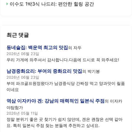
이수도 1박3식 나드리: 편안한 힐링 공간
최근 댓글
동네술집: 백운역 최고의 맛집
의
자두
2026년 06월 23일
우리 가게에 와주셔서 감사합니다.다음에 드시로 꼭 와주세요!
남경중화요리: 부여의 중화요리 맛집
의
박기봉
2026년 06월 23일
부여 파크골프원정왔다가 남경중식당 간짜장 먹고 양과맛이 릴품
이네요
역삼 이자카야 겐: 강남의 매력적인 일본식 주점
의
이자카
야탐험가
2026년 05월 11일
정말 분위기 좋은 곳 찾기가 쉽지 않던데, 겐은 괜찮은 선택 같아
요. 특히 일본식 주점 찾는 분들께 추천하고 싶네요.