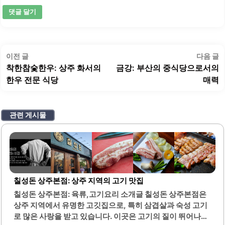
글
이
이전 글
다음 글
탐
전
착한참숯한우: 상주 화서의
금강: 부산의 중식당으로서의
색
글:
글
한우 전문 식당
매력
관련 게시물
칠성돈 상주본점: 상주 지역의 고기 맛집
칠성돈 상주본점: 육류,고기요리 소개글 칠성돈 상주본점은
상주 지역에서 유명한 고깃집으로, 특히 삼겹살과 숙성 고기
로 많은 사랑을 받고 있습니다. 이곳은 고기의 질이 뛰어나며,