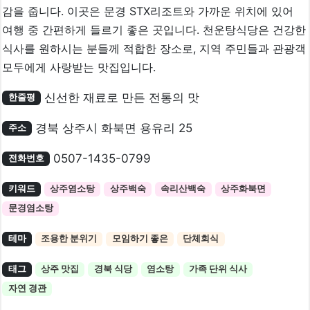
감을 줍니다. 이곳은 문경 STX리조트와 가까운 위치에 있어
여행 중 간편하게 들르기 좋은 곳입니다. 천운탕식당은 건강한
식사를 원하시는 분들께 적합한 장소로, 지역 주민들과 관광객
모두에게 사랑받는 맛집입니다.
신선한 재료로 만든 전통의 맛
한줄평
경북 상주시 화북면 용유리 25
주소
0507-1435-0799
전화번호
키워드
상주염소탕
상주백숙
속리산백숙
상주화북면
문경염소탕
테마
조용한 분위기
모임하기 좋은
단체회식
태그
상주 맛집
경북 식당
염소탕
가족 단위 식사
자연 경관