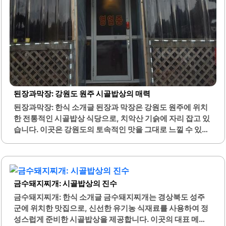
된장과막장: 강원도 원주 시골밥상의 매력
된장과막장: 한식 소개글 된장과 막장은 강원도 원주에 위치
한 전통적인 시골밥상 식당으로, 치악산 기슭에 자리 잡고 있
습니다. 이곳은 강원도의 토속적인 맛을 그대로 느낄 수 있는
메뉴들로 구성되어 있습니다. 특히, 배추전은 달짝지근한 맛
이 특징이며, 황태구이는 도톰한 두께와 감칠맛으로 많은 이
들의 사랑을 받고 있습니다.더덕구이는 양념보다 더덕 본연
의 맛을 강조하여, 시골 음식의 진수를 보여줍니다. 식당에서
금수돼지찌개: 시골밥상의 진수
는 정갈하게 차려진 밑반찬이 제공되며, 각각의 반찬들은 고
유의 맛을 가지고 있어 식사를 더욱 풍성하게 만들어 줍니다.
금수돼지찌개: 한식 소개글 금수돼지찌개는 경상북도 성주
또한, 바로 지어지는 솥밥은 따뜻하고 맛이 좋으며, 숭늉은
군에 위치한 맛집으로, 신선한 유기농 식재료를 사용하여 정
고소한 맛으로 입안을 깔끔하게 정리해 줍니다.이곳은 가족
성스럽게 준비한 시골밥상을 제공합니다. 이곳의 대표 메뉴