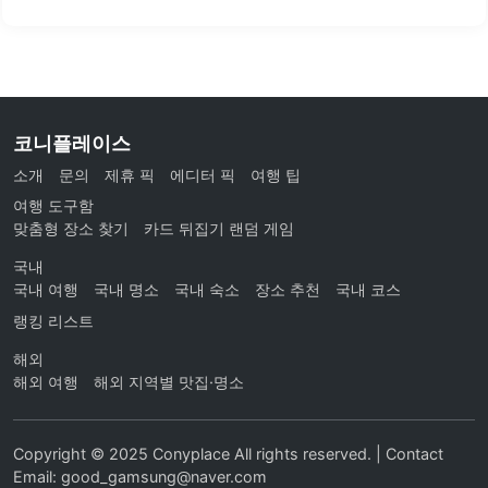
코니플레이스
소개
문의
제휴 픽
에디터 픽
여행 팁
여행 도구함
맞춤형 장소 찾기
카드 뒤집기 랜덤 게임
국내
국내 여행
국내 명소
국내 숙소
장소 추천
국내 코스
랭킹 리스트
해외
해외 여행
해외 지역별 맛집·명소
Copyright © 2025 Conyplace All rights reserved. | Contact
Email: good_gamsung@naver.com