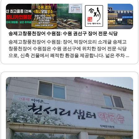
밥, 치킨, 그리고 다양한 해산물 요리가 포함되어 있어, 여러
가지 맛을 즐길 수 있습니다. 특히 백합가리비 버터술찜은 부
드러운 풍미가 특징이며, 조개살을 발라먹는 재미가 있습니
다. 카타이피 새우튀김은 바삭한 식감으로 많은 이들의 입맛
을 사로잡고 있습니다.또한, 아란치니와 몬스터치즈봉은 고
송제고창풍천장어 수원점: 수원 권선구 장어 전문 식당
소한 맛으로 인기가 높습니다. 설맥 탑동점은 음식이 빨리 나
송제고창풍천장어 수원점: 장어,먹장어요리 소개글 송제고
오고, 사장님과 직원들이 친절하여 편안한 분위기를 제공합
창풍천장어 수원점은 수원 권선구에 위치한 장어 전문 식당
니다. 낮술을 즐기기에도 적합한 장소로, 다양한 안주와 함께
으로, 신축 건물에서 쾌적한 환경을 제공합니다. 넓은 주차 공
즐거운 시간을 보낼 수 있습니다.특히 튤립닭발은 매콤하고
간이 마련되어 있어 차량 이용 시 편리하게 방문할 수 있습니
맛있어 많은 손님들이..
다. 이곳은 고창에서 양식한 토종 자포니카 장어를 사용하여
신선하고 품질이 뛰어난 장어를 제공합니다.장어는 초벌구
이 방식으로 제공되어 기름기가 적고 깔끔한 맛을 자랑합니
다. 겉은 바삭하고 속은 촉촉한 식감으로, 장어의 고소한 풍미
를 느낄 수 있습니다. 또한, 다양한 밑반찬이 제공되어 식사의
풍미를 더해줍니다.직원들은 친절하게 응대하며, 고객의 요
구에 잘 맞춰 추천 메뉴를 안내해 줍니다. 장어탕과 같은 국물
요리도 깊고 진한 맛을 자랑하여 많은 손님들에게 인기가 높
습니다. 이곳은 가족 단위 방문객을 위한 편안한 분위기를 제
공하며, 아이들을 위한 반찬도..