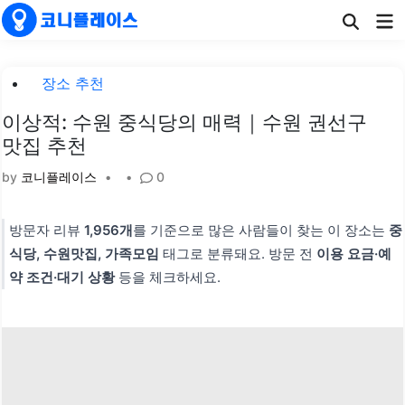
Skip
Ma
to
Me
content
Posted
장소 추천
in
이상적: 수원 중식당의 매력｜수원 권선구
맛집 추천
by
코니플레이스
•
•
0
방문자 리뷰
1,956개
를 기준으로 많은 사람들이 찾는 이 장소는
중
식당, 수원맛집, 가족모임
태그로 분류돼요. 방문 전
이용 요금·예
약 조건·대기 상황
등을 체크하세요.