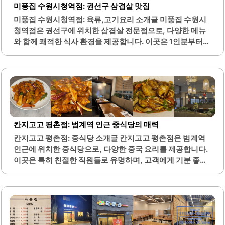
미풍집 수원시청역점: 권선구 삼겹살 맛집
치하여 자연 경관을 감상하며 식사를 즐길 수 있는 환경도 매
미풍집 수원시청역점: 육류,고기요리 소개글 미풍집 수원시
력적입니다. 매장 내부는 깔끔하고 아늑한 분위기로, 편안하
청역점은 권선구에 위치한 삼겹살 전문점으로, 다양한 메뉴
게 식사를 할 수 있는 공간을 제공합니다. 사장님과 직원들은
와 함께 쾌적한 식사 환경을 제공합니다. 이곳은 1인분부터
친절하게..
주문이 가능하여 혼자서도 부담 없이 방문할 수 있는 점이 큰
장점입니다. 점심 특선 메뉴는 푸짐한 양과 맛으로 많은 손님
들에게 사랑받고 있으며, 제육볶음과 찰돌솥밥, 된장찌개가
함께 제공되어 만족스러운 식사를 경험할 수 있습니다.또한,
반찬은 깔끔하고 정갈하게 제공되어 친구들과의 모임이나 술
한 잔을 즐기기에 적합한 장소입니다. 직원들은 친절하게 서
비스를 제공하며, 반찬 리필도 신속하게 이루어져 편안한 식
칸지고고 평촌점: 범계역 인근 중식당의 매력
사 시간을 보장합니다. 고기의 신선도와 질이 뛰어나며, 특히
칸지고고 평촌점: 중식당 소개글 칸지고고 평촌점은 범계역
냉삼과 항정살은 잡내가 없고 맛이 우수합니다.다양한 밑반
인근에 위치한 중식당으로, 다양한 중국 요리를 제공합니다.
찬과 함께 제공되는 고기는 조화롭게 어우러져 더욱 맛있게
이곳은 특히 친절한 직원들로 유명하며, 고객에게 기분 좋은
즐길 수 있습니다. 미풍집의 특제 소스는 고기의..
서비스를 제공합니다. 메뉴에는 짬뽕, 짜장면, 탕수육 등 기
본적인 중식 요리가 포함되어 있으며, 모든 요리는 신선한 재
료로 조리되어 맛이 뛰어납니다.특히 짬뽕의 국물은 시원하
고 해물이 푸짐하여 많은 손님들에게 사랑받고 있습니다. 탕
수육은 육즙이 가득하고 바삭한 식감으로 인기를 끌고 있으