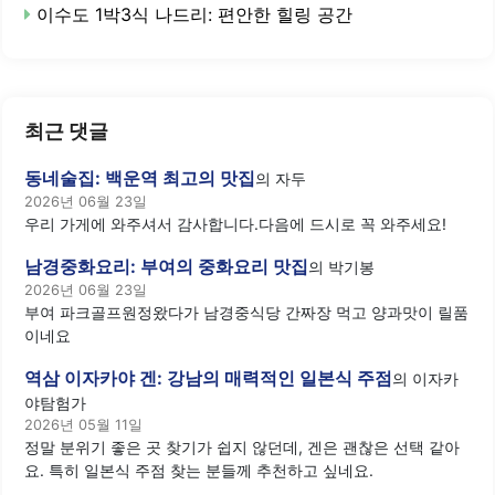
이수도 1박3식 나드리: 편안한 힐링 공간
최근 댓글
동네술집: 백운역 최고의 맛집
의
자두
2026년 06월 23일
우리 가게에 와주셔서 감사합니다.다음에 드시로 꼭 와주세요!
남경중화요리: 부여의 중화요리 맛집
의
박기봉
2026년 06월 23일
부여 파크골프원정왔다가 남경중식당 간짜장 먹고 양과맛이 릴품
이네요
역삼 이자카야 겐: 강남의 매력적인 일본식 주점
의
이자카
야탐험가
2026년 05월 11일
정말 분위기 좋은 곳 찾기가 쉽지 않던데, 겐은 괜찮은 선택 같아
요. 특히 일본식 주점 찾는 분들께 추천하고 싶네요.