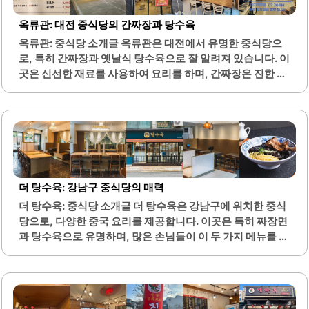
며, 멘보샤와 같은 다양한 메뉴도 제공됩니다. 또한, 쟁반짜
장과 같은 특별한 요리도 있어 선택의 폭이 넓습니다.칸지고
옥류관: 대전 중식당의 간짜장과 탕수육
고 평촌점은 가족 단위 손님이나 단체 모임에도 적합한 공간
옥류관: 중식당 소개글 옥류관은 대전에서 유명한 중식당으
을 마련하고 있어, 편안한 분위기에서 식사를 즐길 수 있습니
로, 특히 간짜장과 옛날식 탕수육으로 잘 알려져 있습니다. 이
다. 런치 코스와 세트 메뉴는 가격 대비 높은 품질을 자랑하
곳은 신선한 재료를 사용하여 요리를 하며, 간짜장은 진한 맛
며, 아이들과 함께 방문하기에도..
과 풍부한 야채가 특징입니다. 또한, 면의 두께가 일반 중국집
과 비교하여 약간 두꺼워 씹는 맛이 좋습니다.탕수육은 바삭
한 식감과 함께 오렌지 소스가 곁들여져 있어 독특한 맛을 제
공합니다. 대전 운전면허시험장 근처에 위치하여 접근성이
좋으며, 주차 공간도 마련되어 있어 편리합니다. 점심시간에
는 대기줄이 있을 수 있으나, 그만큼 많은 손님들이 찾는 인기
있는 장소입니다.2인 이상 주문 시 간짜장을 즐길 수 있으며,
더 탕수육: 강남구 중식당의 매력
남은 음식은 셀프 포장이 가능합니다. 최근 리모델링을 통해
더 탕수육: 중식당 소개글 더 탕수육은 강남구에 위치한 중식
쾌적한 환경에서 식사를 즐길 수 있으며, 가족 단위 손님이 많
당으로, 다양한 중국 요리를 제공합니다. 이곳은 특히 짜장면
아 활기찬 분위기를 느낄 수 있습니다...
과 탕수육으로 유명하며, 많은 손님들이 이 두 가지 메뉴를 즐
겨 찾습니다. 매운 고추 짜장과 숙주탕수육은 이곳의 시그니
처 메뉴로, 상큼한 소스와 함께 제공되어 더욱 특별한 맛을 느
낄 수 있습니다.또한, 잡채밥과 짬뽕도 인기 메뉴로, 해물과
채소가 풍부하게 들어가 있어 만족스러운 식사를 제공합니