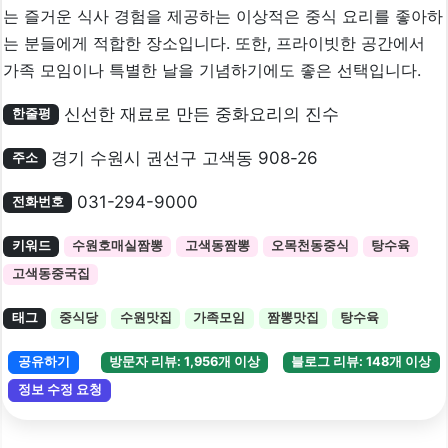
는 즐거운 식사 경험을 제공하는 이상적은 중식 요리를 좋아하
는 분들에게 적합한 장소입니다. 또한, 프라이빗한 공간에서
가족 모임이나 특별한 날을 기념하기에도 좋은 선택입니다.
신선한 재료로 만든 중화요리의 진수
한줄평
경기 수원시 권선구 고색동 908-26
주소
031-294-9000
전화번호
키워드
수원호매실짬뽕
고색동짬뽕
오목천동중식
탕수육
고색동중국집
태그
중식당
수원맛집
가족모임
짬뽕맛집
탕수육
공유하기
방문자 리뷰: 1,956개 이상
블로그 리뷰: 148개 이상
정보 수정 요청