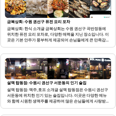
금복상회: 수원 권선구 퓨전 요리 포차
금복상회: 한식 소개글 금복상회는 수원 권선구 곡반정동에
위치한 퓨전 요리 포차로, 다양한 매력을 지닌 장소입니다. 이
곳은 기본 안주가 풍부하게 제공되어 손님들에게 큰 만족감
을 줍니다. 매일 바뀌는 기본 안주는 신선한 재료로 만들어져,
방문할 때마다 새로운 맛을 경험할 수 있습니다.특히, 신선한
해산물 요리와 함께 제공되는 다양한 반찬들은 고객들에게
큰 인기를 끌고 있습니다. 가오리찜, 생새우회, 오징어김치전
등은 이곳의 대표 메뉴로, 신선한 재료를 사용하여 요리의 퀄
리티를 높이고 있습니다. 아늑하고 편안한 분위기는 손님들
이 편하게 음식을 즐길 수 있도록 돕습니다.또한, 친절한 직원
설맥 탑동점: 수원시 권선구 서둔동의 인기 술집
들의 서비스는 고객들에게 더욱 기분 좋은 경험을 제공합니
설맥 탑동점: 맥주,호프 소개글 설맥 탑동점은 수원시 권선구
다. 가족 단위 손님들도 많이 방문하는 이곳은 아이들이 좋아
서둔동에 위치한 인기 있는 술집입니다. 이곳은 다양한 메뉴
할 만한 메뉴도 다양하게 구비되어 있습니다. 금복상회는 계
와 함께 시원한 생맥주를 제공하여 많은 손님들에게 사랑받
절마다 바뀌는 특별한..
고 있습니다. 특히, 눈꽃맥주라는 독특한 맥주가 인상적이며,
시각적으로도 아름다움을 더합니다.메뉴에는 오돌뼈와 주먹