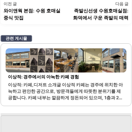
글
이
이전 글
다음 글
탐
전
와이앤웍 본점: 수원 호매실
족발신선생 수원호매실점:
색
글:
글
중식 맛집
화덕에서 구운 족발의 매력
관련 게시물
이상적: 경주에서의 아늑한 카페 경험
이상적: 카페,디저트 소개글 이상적 카페는 경주에 위치한 아
늑하고 편안한 공간으로, 방문객들에게 따뜻한 분위기를 제
공합니다. 카페 내부는 깔끔하게 정돈되어 있으며, 1층과 2층
모두 다양한 좌석 옵션을 갖추고 있습니다. 특히 2층의 창가
자리에서는 아름다운 하늘 풍경을 감상할 수 있어 많은 이들
이 선호하는 자리입니다.커피 메뉴는 다양하며, 아메리카노
와 라떼가 특히 인기가 높습니다. 이상적 라떼는 고소한 맛이
특징이며, 커피와 함께 제공되는 디저트도 훌륭합니다. 카페