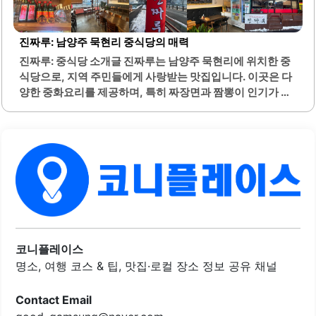
다. 더 탕수육은 인테리어가 세련되고 분위기가 아늑하여, 편
안한 식사를 즐기기에 적합한 장소입니다. 이곳은 직장인들
이 점심시간에 자주 찾는 곳으로, 빠른 서비스와 적당한 양의
진짜루: 남양주 묵현리 중식당의 매력
메뉴가 특징입니다.포장 서비스도 제공하여, 남은 음식을 집
진짜루: 중식당 소개글 진짜루는 남양주 묵현리에 위치한 중
으로 가져갈 수 있는 편리함도 갖추고 있습니다. 직원들은 친
식당으로, 지역 주민들에게 사랑받는 맛집입니다. 이곳은 다
절하게 응대하며, 고객의 요구에 귀 기울이는 모습이 인상적
양한 중화요리를 제공하며, 특히 짜장면과 짬뽕이 인기가 많
입니다. 더 탕수육은..
습니다. 진짜루의 짜장면은 간장 소스가 잘 배어 있어 풍미가
뛰어나며, 짬뽕은 깔끔한 국물 맛이 특징입니다.탕수육은 바
삭한 식감과 함께 소스와의 조화가 일품입니다. 또한, 홍굴짬
뽕은 신선한 굴이 풍부하게 들어가 있어 더욱 맛있습니다. 진
짜루는 다양한 세트 메뉴를 제공하여 가성비가 뛰어나며, 양
도 푸짐합니다.매장은 깔끔하게 관리되어 있어 쾌적한 식사
를 즐길 수 있습니다. 주말 점심 시간에도 친절한 서비스로 손
님을 맞이하며, 직원들은 고객의 편의를 위해 최선을 다합니
다. 이곳은 특히 가족 단위 손님들에게 인기가 있으며, 아이들
도 좋아하는 메뉴가 많습니다.진짜루는 매장 내에서 음식을
코니플레이스
즐길 수 있을 뿐만 아니라, 배달..
명소, 여행 코스 & 팁, 맛집·로컬 장소 정보 공유 채널
Contact Email