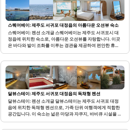
상추쌈과 함께 즐기면 더욱 맛있습니다. 또한, 이곳의 밑반찬
은 신선하고 깔끔하여 식사와 잘 어울립니다. 고을식당은 가
성비가 뛰어나며, 양도 넉넉하여 만족스러운 식사를 제공합
니다.주차 공간도 근처에 마련되어 있어 방문이 용이합니다.
스퀘어베이: 제주도 서귀포 대정읍의 아름다운 오션뷰 숙소
특히, 현지인들이 자주 찾는 맛집으로, 제주도 여행 중 꼭 들
스퀘어베이: 펜션 소개글 스퀘어베이는 제주도 서귀포시 대
러볼 만한 곳입니다. 고기국수와 돔베고기를 함께 주문하면
정읍에 위치한 숙소로, 아름다운 오션뷰를 자랑합니다. 이곳
든든한 한 끼를 즐길 수 있습니다.이곳은 평일에도 대기 없이
은 바다와 밭이 조화를 이루는 경관을 제공하여 편안한 휴식
쉽게 방문할 수 있어 편리합니다. 고을식당은 제주도에서의..
을 취할 수 있는 최적의 장소입니다. 객실 내부는 깔끔하게 관
리되어 있으며, 다양한 편의 용품이 구비되어 있어 편리한 숙
박이 가능합니다.특히, 샴푸, 린스, 바디워시 등 기본적인 세
면도구가 제공되어 여행 중 필요한 물품을 챙기지 않아도 됩
니다. 스퀘어베이는 무인으로 운영되지만, 사장님과의 연락
이 원활하여 필요한 사항에 대해 신속하게 대응받을 수 있습
니다. 주변에는 편의점이 멀리 위치해 있으므로, 미리 식료품
달뷰스테이: 제주도 서귀포 대정읍의 독채형 펜션
을 준비하는 것이 좋습니다.숙소에서 바라보는 일몰은 특히
달뷰스테이: 펜션 소개글 달뷰스테이는 제주도 서귀포 대정
아름다우며, 조용한 환경 속에서 힐링할 수 있는 공간으로 적
읍에 위치한 독채형 펜션으로, 가족 단위 여행객에게 적합한
합합니다. 또한, 이곳에서는 돌고래를 관찰할 수 있는 기회도
공간입니다. 이 숙소는 넓은 마당과 자쿠지, 바비큐 시설을 갖
있어 자연과의 교감을 느낄 수..
추고 있어 편안한 휴식을 제공합니다. 내부는 따뜻한 원목톤
인테리어로 꾸며져 있으며, 감성적인 분위기를 자아냅니다.