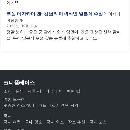
이네요
역삼 이자카야 겐: 강남의 매력적인 일본식 주점
의
이자카
야탐험가
2026년 05월 11일
정말 분위기 좋은 곳 찾기가 쉽지 않던데, 겐은 괜찮은 선택 같아
요. 특히 일본식 주점 찾는 분들께 추천하고 싶네요.
코니플레이스
소개
문의
제휴 픽
에디터 픽
여행 팁
여행 도구함
맞춤형 장소 찾기
카드 뒤집기 랜덤 게임
국내
국내 여행
국내 명소
국내 숙소
장소 추천
국내 코스
랭킹 리스트