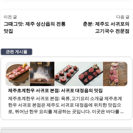
글
이
이전 글
다음 글
탐
전
그때그맛: 제주 성산읍의 전통
춘분: 제주도 서귀포의
색
글:
글
맛집
고기국수 전문점
관련 게시물
제주초계한우 서귀포 본점: 서귀포 대정읍의 맛집
제주초계한우 서귀포 본점: 육류,고기요리 소개글 제주초계
한우 서귀포 본점은 제주도 서귀포 대정읍에 위치한 맛집으
로, 뛰어난 한우 요리를 제공하는 곳입니다. 이곳은 바다를 바
라보며 식사를 즐길 수 있는 오션뷰가 특징입니다. 특히, 일몰
시간에 방문하면 아름다운 노을을 감상할 수 있어 특별한 경
험을 선사합니다.제주초계한우는 신선한 2++ 숙성 한우를