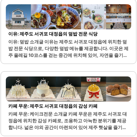
각 방은 저상침대로 설계되어 있어 아기와 함께하는 가족에
게 안전한 환경을 제공합니다. 또한, 두 개의 욕실이 마련되어
있어 아침 준비가 용이합니다. 주방에는 필요한 조리 도구와
커피 머신이 구비되어 있어 간단한 요리가 가능합니다.거실
에는 대형 빔프로젝터가 설치되어 있어 영화 감상이 가능합
이유: 제주도 서귀포 대정읍의 덮밥 전문 식당
니다. 청결 상태가 우수하여 쾌적한 환경에서 머무를 수 있습
이유: 덮밥 소개글 이유는 제주도 서귀포 대정읍에 위치한 덮
니다. 주변은 조용하고 한적하여 힐링하기에 적합합니다.공
밥 전문 식당으로, 다양한 덮밥 메뉴를 제공합니다. 이곳은 제
항에서 차로 약 40분 거리에 위치하고, 버스 정류장이 가까
주 올레길 10코스를 걷는 중간에 위치해 있어, 자연을 즐기며
워 접근성이 좋습니다. 숙소는 가족 모두가 편안하게..
식사를 하기 좋은 장소입니다. 특히, 쿠로부타동, 계란폭신
명란덮밥, 장어덮밥 등 다양한 메뉴가 준비되어 있어 선택의
폭이 넓습니다.이 식당의 덮밥은 신선한 재료로 만들어져 있
으며, 각 메뉴마다 독특한 맛을 자랑합니다. 부타동은 직화로
구워져 불향이 가득하며, 간이 맞지 않을 경우 테이블에 있는
양념으로 조절할 수 있는 점이 장점입니다. 명란덮밥은 부드
러운 계란말이와 함께 제공되어 식감이 뛰어나며, 장어덮밥
카페 무운: 제주도 서귀포 대정읍의 감성 카페
은 두툼한 장어가 특징입니다.이곳의 분위기는 포근하고 아
카페 무운: 케이크전문 소개글 카페 무운은 제주도 서귀포 대
늑하여 혼자 또는 연인과 함께 방문하기에 적합합니다. 사장
정읍에 위치한 감성 카페로, 조용하고 아늑한 분위기를 제공
님은 친절하게 손님을 맞이하며, 서비스로 제공되는 가라아
합니다. 넓은 야외 공간이 마련되어 있어 제주 햇살을 즐기며
게와 같은 추가 메뉴도..
여유로운 시간을 보낼 수 있습니다. 다양한 음료와 디저트를