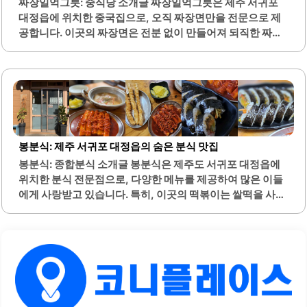
짜장일억그릇: 중식당 소개글 짜장일억그릇은 제주 서귀포
대정읍에 위치한 중국집으로, 오직 짜장면만을 전문으로 제
공합니다. 이곳의 짜장면은 전분 없이 만들어져 되직한 짜장
소스가 특징이며, 담백하고 깔끔한 맛을 자랑합니다. 식사 전
제공되는 작은 셀러드와 따뜻한 차는 고객에게 편안한 식사
경험을 제공합니다.사장님은 친절하고 세심한 서비스로 손
님을 맞이하며, 음식의 질에 대한 높은 자부심을 가지고 있습
니다. 짜장면은 명랑짜장과 행복짜장으로 나뉘며, 가격도 합
리적입니다. 특히, 짜장면의 면발은 쫄깃하고 식감이 뛰어나
며, 기름기가 적어 부담 없이 즐길 수 있습니다.무료로 제공되
봉분식: 제주 서귀포 대정읍의 숨은 분식 맛집
는 밥은 윤기 나는 찰진 밥으로, 짜장과 함께 비벼 먹기 좋습
봉분식: 종합분식 소개글 봉분식은 제주도 서귀포 대정읍에
니다. 이곳은 가족 단위 방문객에게도 적합하며, 아이들을 위
위치한 분식 전문점으로, 다양한 메뉴를 제공하여 많은 이들
한 배려가 돋보입니다. 짜장면의 양이 적지 않아 만족스러운
에게 사랑받고 있습니다. 특히, 이곳의 떡볶이는 쌀떡을 사용
식사를 제공합니다.또한, 사장님의 음식 철학이 담긴 짜장면
하여 쫄깃한 식감을 자랑하며, 무채가 들어가 있어 절제된 단
은..
맛과 매콤함이 조화를 이루고 있습니다. 또한, 쫄우동은 고소
하고 담백한 맛으로, 국물의 깊은 풍미가 특징입니다.김밥은
속이 알차고, 다양한 재료가 조화롭게 어우러져 있어 만족스
러운 한 끼를 제공합니다. 오징어 튀김은 두툼하고 큼직하여
씹는 맛이 좋으며, 튀김옷이 과하지 않아 부담 없이 즐길 수
있습니다. 봉분식은 소규모 매장이지만, 아늑한 분위기에서