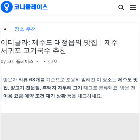
Skip
Ma
to
Me
content
Posted
장소 추천
in
이디글라: 제주도 대정읍의 맛집｜제주
서귀포 고기국수 추천
by
코니플레이스
•
•
0
방문자 리뷰
68개
를 기준으로 조용히 알려진 이 장소는
제주도 맛
집, 양고기 전문점, 흑돼지 자투리 고기
태그로 분류돼요. 방문 전
이용 요금·예약 조건·대기 상황
등을 체크하세요.