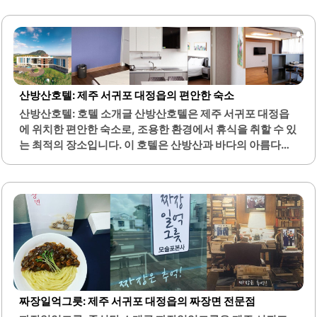
제공하며, 특히 진한 초코바스크치즈케이크와 상큼한 귤주
스가 인기입니다.카페 내부는 우드톤 인테리어로 따뜻한 느
낌을 주며, 편안한 좌석이 마련되어 있습니다. 또한, 반려동
물 동반이 가능하여 가족과 함께 방문하기 좋은 장소입니다.
커피는 깔끔하고 산미가 적어 디저트와 잘 어울립니다.다양
한 베이커리와 디저트 메뉴가 준비되어 있어 선택의 폭이 넓
산방산호텔: 제주 서귀포 대정읍의 편안한 숙소
습니다. 특히, 소금빵 러스크와 부드러운 순수우유케이크는
산방산호텔: 호텔 소개글 산방산호텔은 제주 서귀포 대정읍
부담 없이 즐길 수 있는 메뉴입니다. 카페 무운은 제주 감성을
에 위치한 편안한 숙소로, 조용한 환경에서 휴식을 취할 수 있
느끼며 힐링할 수 있는 최적의 장소로, 조용한 하루를 보내고
는 최적의 장소입니다. 이 호텔은 산방산과 바다의 아름다운
싶은 분들에게 적합합니다.또한,..
경관을 감상할 수 있는 뛰어난 위치를 자랑합니다. 객실은 깔
끔하게 관리되어 있으며, 편안한 침구와 현대적인 시설이 갖
추어져 있어 쾌적한 숙박 경험을 제공합니다.또한, 호텔 내에
는 주방시설과 세탁시설이 마련되어 있어 장기 투숙객에게도
편리함을 제공합니다. 조식은 간단한 한식으로 제공되며, 저
렴한 가격으로 이용할 수 있습니다. 호텔 근처에는 산방산 탄
산온천이 있어 온천욕을 즐기기에 매우 적합합니다.이곳은
가족 단위 여행객이나 조용한 휴식을 원하는 분들에게 적합
한 숙소입니다. 주차 공간이 넓어 차량 이용 시에도 편리합니
다. 직원들은 친절하게 고객을 맞이하며, 주변 관광지에 대한
짜장일억그릇: 제주 서귀포 대정읍의 짜장면 전문점
정보도 제공하여 여행에 도움을 줍니다.산방산호텔은..