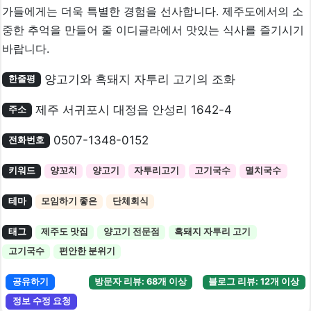
가들에게는 더욱 특별한 경험을 선사합니다. 제주도에서의 소
중한 추억을 만들어 줄 이디글라에서 맛있는 식사를 즐기시기
바랍니다.
양고기와 흑돼지 자투리 고기의 조화
한줄평
제주 서귀포시 대정읍 안성리 1642-4
주소
0507-1348-0152
전화번호
키워드
양꼬치
양고기
자투리고기
고기국수
멸치국수
테마
모임하기 좋은
단체회식
태그
제주도 맛집
양고기 전문점
흑돼지 자투리 고기
고기국수
편안한 분위기
공유하기
방문자 리뷰: 68개 이상
블로그 리뷰: 12개 이상
정보 수정 요청