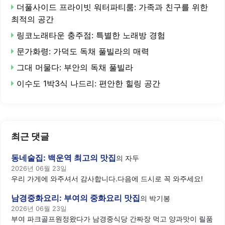
더풀사이드 프라이빗 워터파티룸: 가족과 친구를 위한
최적의 공간
링코노래타운 충주점: 특별한 노래방 경험
문가화령: 가덕도 독채 풀빌라의 매력
그대 머물다: 부안의 독채 풀빌라
이수도 1박3식 나드리: 편안한 힐링 공간
최근 댓글
동네술집: 백운역 최고의 맛집
의
자두
2026년 06월 23일
우리 가게에 와주셔서 감사합니다.다음에 드시로 꼭 와주세요!
남경중화요리: 부여의 중화요리 맛집
의
박기봉
2026년 06월 23일
부여 파크골프원정왔다가 남경중식당 간짜장 먹고 양과맛이 릴품