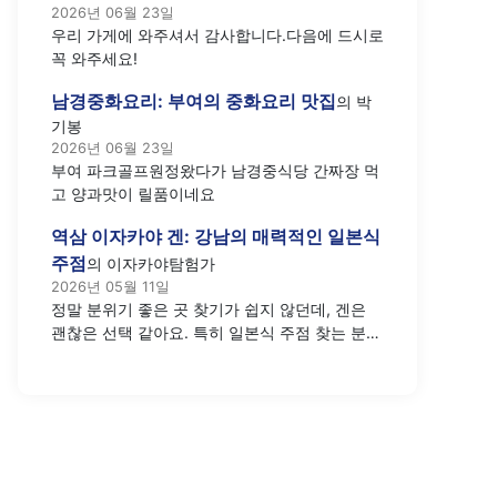
2026년 06월 23일
우리 가게에 와주셔서 감사합니다.다음에 드시로
꼭 와주세요!
남경중화요리: 부여의 중화요리 맛집
의
박
기봉
2026년 06월 23일
부여 파크골프원정왔다가 남경중식당 간짜장 먹
고 양과맛이 릴품이네요
역삼 이자카야 겐: 강남의 매력적인 일본식
주점
의
이자카야탐험가
2026년 05월 11일
정말 분위기 좋은 곳 찾기가 쉽지 않던데, 겐은
괜찮은 선택 같아요. 특히 일본식 주점 찾는 분들
께 추천하고 싶네요.