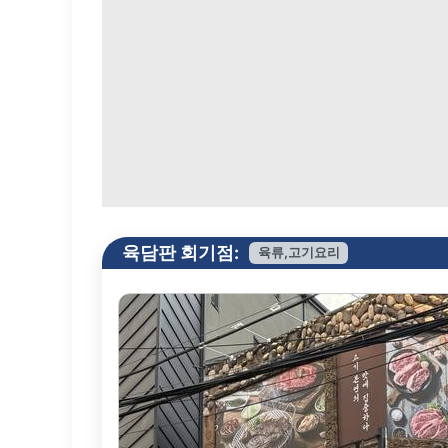
육담판 회기점:
육류,고기요리