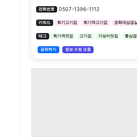
0507-1396-1112
전화번호
키워드
회기고기집
회기역고기집
경희대삼겹
태그
회기역맛집
고기집
가성비맛집
통삼겹
공유하기
정보 수정 요청