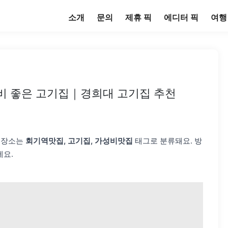
소개
문의
제휴 픽
에디터 픽
여행
비 좋은 고기집｜경희대 고기집 추천
이 장소는
회기역맛집, 고기집, 가성비맛집
태그로 분류돼요. 방
요.