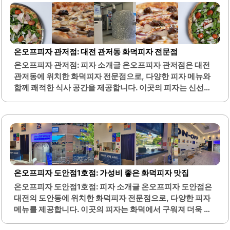
편안한 식사를 즐기기에 적합합니다. 또한, 사장님은 친절하
게 손님을 맞이하며, 고객의 편의를 위해 다양한 셀프 서비스
옵션을 제공합니다. 피자의 크기는 적당하여 혼자서도 부담
없이 한 판을 즐길 수 있습니다.이곳은 야구 관람 후 간단히
식사를 하기에 좋은 위치에 있어 많은 손님들이 찾습니다. 생
온오프피자 관저점: 대전 관저동 화덕피자 전문점
맥주와 함께 피자를 즐길 수 있는 조합은 더욱 매력적입니다.
온오프피자 관저점: 피자 소개글 온오프피자 관저점은 대전
매장 내 화덕이 있어 진정한 화덕피자의 맛을 경험할 수 있습
관저동에 위치한 화덕피자 전문점으로, 다양한 피자 메뉴와
니다.가격 또한 합리적이어서 가성비 좋은 선택이 될 수 있습
함께 쾌적한 식사 공간을 제공합니다. 이곳의 피자는 신선한
니다...
재료를 사용하여 만들어지며, 특히 도우의 쫄깃함과 바삭함
이 돋보입니다. 다양한 종류의 피자 중에서도 루꼴라렌치피
자와 마르게리타가 인기가 있으며, 각 피자는 고유의 풍미를
자랑합니다.또한, 직화 스테이크 피자는 불향이 가득하여 고
기의 촉촉함과 조화를 이루며, 치즈의 고소함이 더해져 풍미
가 깊습니다. 매장 내부는 깔끔하고 청량한 분위기로, 친구나
가족과 함께 방문하기에 적합합니다. 직원들은 친절하게 서
온오프피자 도안점1호점: 가성비 좋은 화덕피자 맛집
비스를 제공하며, 고객의 편안한 식사를 위해 노력합니다.특
온오프피자 도안점1호점: 피자 소개글 온오프피자 도안점은
히 배달 주문이 많아도 피자의 상태가 항상 훌륭하게 유지되
대전의 도안동에 위치한 화덕피자 전문점으로, 다양한 피자
어 고객의 만족도를 높입니다. 온오프피자 관저점은 가격 대
메뉴를 제공합니다. 이곳의 피자는 화덕에서 구워져 더욱 담
비 양이 푸짐하여 가성비가 뛰어난 곳으로 알려져 있습니다.
백하고 바삭한 식감을 자랑합니다. 매장은 청결하게 관리되
이곳은 외식..