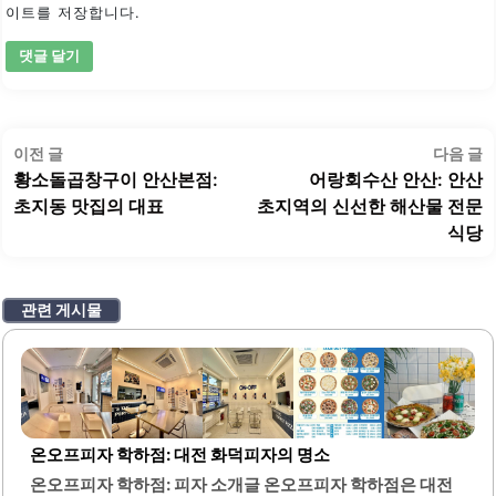
이트를 저장합니다.
글
이
이전 글
다음 글
탐
전
황소돌곱창구이 안산본점:
어랑회수산 안산: 안산
색
글:
글
초지동 맛집의 대표
초지역의 신선한 해산물 전문
식당
관련 게시물
온오프피자 학하점: 대전 화덕피자의 명소
온오프피자 학하점: 피자 소개글 온오프피자 학하점은 대전