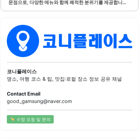
문점으로, 다양한 메뉴와 함께 쾌적한 분위기를 제공합니다.
이곳의 피자는 화덕에서 구워져 도우가 쫄깃하고 풍미가 뛰
어나며, 신선한 재료를 사용하여 맛의 퀄리티를 높였습니다.
특히 비스마르크 피자는 반숙 노른자와 베이컨의 조화가 뛰
어나며, 감베로니 피자는 신선한 새우와 함께 풍부한 맛을 자
랑합니다.파스타 메뉴 또한 생면을 사용하여 쫄깃한 식감을
제공하며, 자극적이지 않은 맛으로 누구나 부담 없이 즐길 수
있습니다. 내부는 아늑하고 세련된 인테리어로 꾸며져 있어
데이트나 가족 모임에 적합합니다. 직원들은 친절하며, 고객
을 배려하는 서비스로 편안한 식사 경험을 제공합니다.또한,
다양한 종류의 화덕피자가 있어 선택의 폭이 넓고, 각 메뉴마
코니플레이스
다 독특한 맛을 느낄 수 있습니다. 버섯크림스프는 깊은 맛과
명소, 여행 코스 & 팁, 맛집·로컬 장소 정보 공유 채널
향이..
Contact Email
good_gamsung@naver.com
수정 요청 및 문의