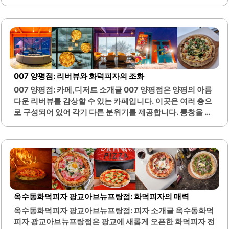
들어진 꼬치 요리는 특히 인기가 높습니다. 고객들은 은행, 안
심, 다리살 등 여러 가지 꼬치를 맛볼 수 있으며, 각각의 요리
는 잡내 없이 깔끔한 맛을 자랑합니다.또한, 이자카야의 대표
적인 음료인 기린 생맥주와 함께 즐길 수 있어, 음식과 음료의
조화가 뛰어납니다. 토우진의 사장님과 직원들은 친절한 서
비스로 고객들에게 편안한 식사 경험을 제공합니다. 이곳은
혼자서 가볍게 술 한 잔을 즐기기에도 적합하며, 다찌석에서
007 양평점: 리버뷰와 화덕피자의 조화
의 혼술도 좋은 선택입니다.다양한 안주와 함께 즐길 수 있는
007 양평점: 카페,디저트 소개글 007 양평점은 양평의 아름
메뉴들이 마련되어 있어, 여러 번 방문해도 매번 새로운 맛을
다운 리버뷰를 감상할 수 있는 카페입니다. 이곳은 여러 층으
경험할 수 있습니다. 특히, 수제로 만든 꼬치와..
로 구성되어 있어 각기 다른 분위기를 제공합니다. 통창을 통
해 평화로운 강물을 바라보며 커피를 즐길 수 있으며, 날씨가
좋은 날에는 야외 테라스에서 더욱 가까이 자연을 만끽할 수
있습니다.넓은 공간은 데이트나 모임에 적합하며, 다양한 메
뉴가 준비되어 있습니다. 특히 화덕피자와 다양한 빵, 디저트
가 인기를 끌고 있습니다. 커피는 원두 블렌딩이 잘 되어 있어
풍미가 뛰어나며, 야경 또한 아름답습니다.늦은 시간까지 운
영되어 2차로 가기에도 적합합니다. 테이블 간격이 넓어 편
옥수동화덕피자 광교아브뉴프랑점: 화덕피자의 매력
안하게 대화할 수 있는 환경을 제공합니다. 가족, 친구, 연인
옥수동화덕피자 광교아브뉴프랑점: 피자 소개글 옥수동화덕
과 함께 방문하기 좋은 장소입니다.이곳은 매번 방문할 때마
피자 광교아브뉴프랑점은 광교에 새롭게 오픈한 화덕피자 전
다 힐링을 주는 공간으로 알려져 있습니다. 다양한 메뉴와..