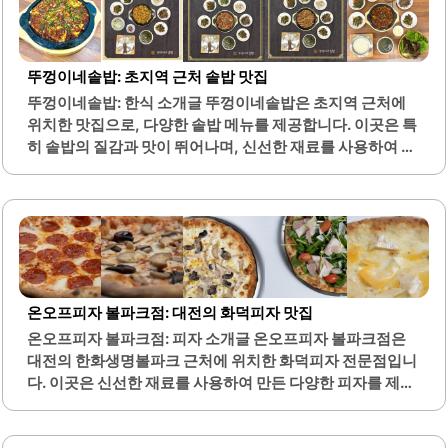
제공되는 감자사라다와 매콤청양크림파스타는 많은 손님들
에게 사랑받고 있으며, 오돌뼈와 파인애플 샤베트와 같은 메
뉴도 인기가 높습니다. 특히, 미역줄기와 오합 같은 기본 메뉴
뚜껑이네솥밥: 초지역 근처 솥밥 맛집
는 많은 손님들에게 호평을 받고 있습니다.두두는 퓨전 이자
뚜껑이네솥밥: 한식 소개글 뚜껑이네솥밥은 초지역 근처에
카야의 느낌을 잘 살리고 있으며, 조명과 인테리어가 조화를
위치한 맛집으로, 다양한 솥밥 메뉴를 제공합니다. 이곳은 특
이루어 분위기를 한층 더 돋보이게 합니다. 늦은 시간에도 손
히 솥밥의 질감과 맛이 뛰어나며, 신선한 재료를 사용하여 정
님이 많은 이곳은 지역 내에서 맛집으로 알려져 있습니다...
성스럽게 조리합니다. 메뉴에는 제육볶음, 오징어볶음, 더덕
구이 등 다양한 반찬이 포함되어 있어 한 끼 식사로 적합합니
다.셀프바가 마련되어 있어 추가 반찬을 자유롭게 리필할 수
있는 점이 큰 장점입니다. 또한, 기본 반찬의 구성도 훌륭하여
식사의 만족도를 높여줍니다. 매장 내부는 넓고 깨끗하게 관
리되어 있으며, 오픈 주방으로 조리 과정을 볼 수 있어 신뢰감
을 줍니다.뚜껑이네솥밥은 가족 단위 방문객에게도 적합하
온오프피자 볼파크점: 대전의 화덕피자 맛집
며, 아기와 함께 방문해도 안심하고 식사할 수 있는 환경을 제
온오프피자 볼파크점: 피자 소개글 온오프피자 볼파크점은
공합니다. 가격 대비 양이 많아 가성비가 뛰어나며, 다양한 메
대전의 한화생명볼파크 근처에 위치한 화덕피자 전문점입니
뉴를 즐길 수 있어 선택의 폭이 넓습니다. 특히, 솥밥의 윤기
다. 이곳은 신선한 재료를 사용하여 만든 다양한 피자를 제공
와..
합니다. 특히, 화덕에서 구워내는 피자는 겉은 바삭하고 속은
쫄깃한 식감을 자랑합니다.매장 내부는 깔끔하고 쾌적하여