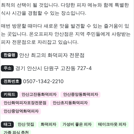
최적의 선택이 될 것입니다. 다양한 피자 메뉴와 함께 특별한
식사 시간을 경험할 수 있는 장소입니다.
매번 방문할 때마다 새로운 맛을 발견할 수 있는 즐거움이 있
는 곳입니다. 온오프피자 안산점은 지역 주민들에게 사랑받는
피자 전문점으로 자리잡고 있습니다.
안산 최고의 화덕피자 전문점
한줄평
경기 안산시 단원구 고잔동 727-4
주소
0507-1342-2210
전화번호
키워드
안산고잔동화덕피자
안산중앙동화덕피자
안산화덕피자포장전문점
안산초지동화덕피자
안산중앙역화덕피자
태그
안산 맛집
화덕피자
가성비 좋은 피자
테이크아웃 피자
가족 외식 추천