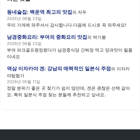
동네술집: 백운역 최고의 맛집
의
자두
2026년 06월 23일
우리 가게에 와주셔서 감사합니다.다음에 드시로 꼭 와주세요!
남경중화요리: 부여의 중화요리 맛집
의
박기봉
2026년 06월 23일
부여 파크골프원정왔다가 남경중식당 간짜장 먹고 양과맛이 릴품
이네요
역삼 이자카야 겐: 강남의 매력적인 일본식 주점
의
이자카
야탐험가
2026년 05월 11일
정말 분위기 좋은 곳 찾기가 쉽지 않던데, 겐은 괜찮은 선택 같아
요. 특히 일본식 주점 찾는 분들께 추천하고 싶네요.