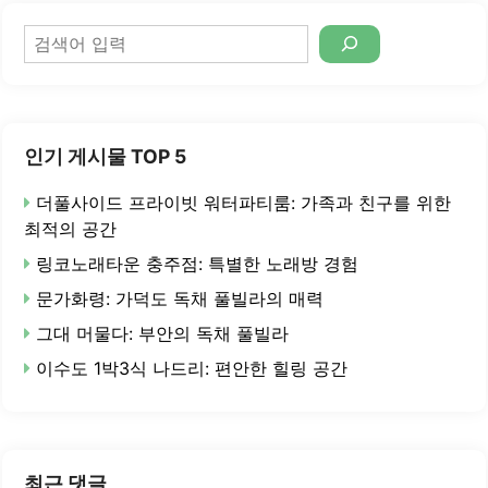
검
색
인기 게시물 TOP 5
더풀사이드 프라이빗 워터파티룸: 가족과 친구를 위한
최적의 공간
링코노래타운 충주점: 특별한 노래방 경험
문가화령: 가덕도 독채 풀빌라의 매력
그대 머물다: 부안의 독채 풀빌라
이수도 1박3식 나드리: 편안한 힐링 공간
최근 댓글