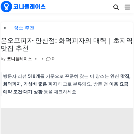
Skip
Ma
to
Me
content
Posted
장소 추천
in
온오프피자 안산점: 화덕피자의 매력｜초지역
맛집 추천
by
코니플레이스
•
•
0
방문자 리뷰
518개
를 기준으로 꾸준히 찾는 이 장소는
안산 맛집,
화덕피자, 가성비 좋은 피자
태그로 분류돼요. 방문 전
이용 요금·
예약 조건·대기 상황
등을 체크하세요.