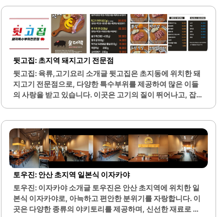
어 있어 고객들이 안심하고 식사할 수 있는 환경을 제공합니
다.피자는 두껍지 않은 도우로 만들어져 겉은 바삭하고 속은
쫄깃한 식감을 느낄 수 있습니다. 치즈는 아낌없이 올라가 있
어 고소함이 가득하며, 다양한 토핑과 조화를 이루어 맛의 깊
이를 더합니다. 가격대도 합리적이어서 가성비가 뛰어난 피
자집으로 알려져 있습니다.특히, 매장 내부는 깔끔하고 세련
뒷고집: 초지역 돼지고기 전문점
된 분위기로, 대학교 인근에 위치하여 학생들과 가족 단위 손
뒷고집: 육류,고기요리 소개글 뒷고집은 초지동에 위치한 돼
님들이 자주 방문합니다. 온오프피자 도안점은 포장 서비스
지고기 전문점으로, 다양한 특수부위를 제공하여 많은 이들
도 제공하여, 바쁜 일상 속에서도 간편하게 맛있는 피자를 즐
의 사랑을 받고 있습니다. 이곳은 고기의 질이 뛰어나고, 잡내
길 수 있는 편리함을 제공합니다. 또한, 민생회복지원금 소비
가 전혀 없어 누구나 편안하게 즐길 수 있는 환경을 갖추고 있
쿠폰을..
습니다. 특히 숄더랙과 덜미살은 부드럽고 쫄깃한 식감으로
인기를 끌고 있으며, 고기를 구울 때 육즙이 풍부하게 배어나
오는 특징이 있습니다.기본으로 제공되는 된장찌개와 김은
고기와 함께 곁들여 먹기에 적합하여, 더욱 풍성한 맛을 느낄
수 있습니다. 뒷고집은 가족 단위 방문객에게도 적합한 메뉴
구성을 갖추고 있어, 다양한 연령층이 함께 즐길 수 있는 공간
토우진: 안산 초지역 일본식 이자카야
입니다. 또한, 친절한 직원들이 고객을 맞이하여 편안한 식사
토우진: 이자카야 소개글 토우진은 안산 초지역에 위치한 일
경험을 제공합니다.매장 내부는 쾌적하고 깔끔하게 관리되
본식 이자카야로, 아늑하고 편안한 분위기를 자랑합니다. 이
어 있으며, 자주 방문하는 단골 고객들이 많습니다. 이곳은 고
곳은 다양한 종류의 야키토리를 제공하며, 신선한 재료로 만
기와 함께..