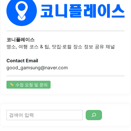
지고 있습니다.카페 내부는 아늑하고 깔끔하게 꾸며져 있어
편안한 분위기를 제공합니다. 창가에 앉으면 햇빛과 함께 푸
른 나뭇잎을 감상할 수 있어 여유로운 시간을 보낼 수 있습니
다. 에이크커피바는 직장인들이 자주 찾는 인기 있는 장소로,
점심시간에는 대기줄이 생길 정도로 많은 손님이 방문합니
다.이곳은 최소한의 조명과 아늑한 인테리어로 바쁜 일상 속
에서 잠시 쉬어갈 수 있는 공간을 제공합니다. 다양한 음료와
코니플레이스
디저트 메뉴가 준비되어..
명소, 여행 코스 & 팁, 맛집·로컬 장소 정보 공유 채널
Contact Email
good_gamsung@naver.com
수정 요청 및 문의
검
색