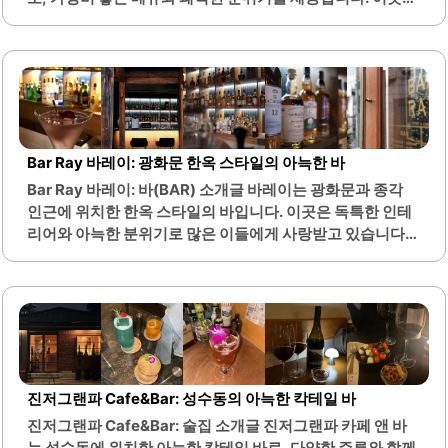
식사 환경을 제공합니다...
낮에는 스테이크 전문 레스토랑으로 운영되며, 저녁에는 펍
으로 변신하여 다양한 메뉴를 즐길 수 있는 공간입니다. 석촌
호수와 롯데월드타워의 멋진 경관을 감상할 수 있어 데이트
장소로도 적합합니다.메뉴에는 부채살 스테이크, 치킨 스테
이크 필라프, 함박 스테이크 등이 있으며, 각 요리는 신선한
재료로 정성스럽게 조리됩니다. 특히 스테이크와 함께 제공
되는 볶음김치는 한국인의 입맛에 잘 맞는 조합으로 인기가
Bar Ray 바레이: 광화문 한옥 스타일의 아늑한 바
높습니다. 내부 인테리어는 현대적이고 세련된 느낌으로, 혼
Bar Ray 바레이: 바(BAR) 소개글 바레이는 광화문과 종각
자 방문하는 손님이나 단체 손님 모두에게 편안한 공간을 제
인근에 위치한 한옥 스타일의 바입니다. 이곳은 독특한 인테
공합니다.또한, 1인 세트 메뉴가 마련되어 있어 혼밥을 즐기
리어와 아늑한 분위기로 많은 이들에게 사랑받고 있습니다.
기에 적합합니다. 기브앤스테이크는 접근성이 뛰어난 카페
다양한 종류의 술과 함께 고급스러운 칵테일을 즐길 수 있는
거리 근처에 위치하여, 식사 후 주변을..
곳으로, 특히 위스키와 모히또가 인기 메뉴입니다.바 내부는
조용하고 편안한 분위기로, 친구들과의 대화나 연인과의 데
이트에 적합합니다. 바레이의 직원들은 친절하며, 고객의 요
구에 맞춰 다양한 추천을 제공합니다. 이곳은 혼자서도 편안
하게 시간을 보낼 수 있는 공간으로, 여유로운 저녁 시간을 보
내기에 좋습니다.또한, 음악이 흐르는 가운데 술과 안주를 즐
진저그랜파 Cafe&Bar: 성수동의 아늑한 칵테일 바
길 수 있어 더욱 특별한 경험을 선사합니다. 바레이는 비 오는
진저그랜파 Cafe&Bar: 술집 소개글 진저그랜파 카페 앤 바
날이나 특별한 날에 방문하기 좋은 장소로, 많은 이들이 이곳
는 성수동에 위치한 아늑한 칵테일 바로, 다양한 주류와 함께