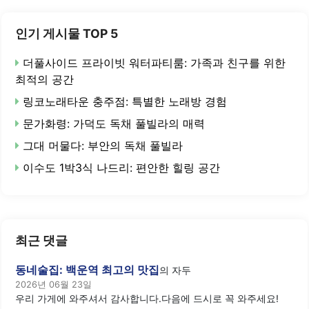
인기 게시물 TOP 5
더풀사이드 프라이빗 워터파티룸: 가족과 친구를 위한
최적의 공간
링코노래타운 충주점: 특별한 노래방 경험
문가화령: 가덕도 독채 풀빌라의 매력
그대 머물다: 부안의 독채 풀빌라
이수도 1박3식 나드리: 편안한 힐링 공간
최근 댓글
동네술집: 백운역 최고의 맛집
의
자두
2026년 06월 23일
우리 가게에 와주셔서 감사합니다.다음에 드시로 꼭 와주세요!