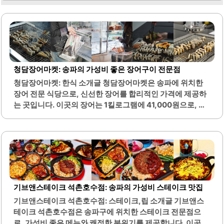
청담장어마켓: 송파의 가성비 좋은 장어구이 전문점
청담장어마켓: 한식 소개글 청담장어마켓은 송파에 위치한
장어 전문 식당으로, 신선한 장어를 합리적인 가격에 제공하
는 곳입니다. 이곳의 장어는 1킬로그램에 41,000원으로, 서
울에서 장어구이를 즐기기에 매우 경제적인 선택입니다. 고
객들은 장어를 직접 숯불에 구워 먹을 수 있으며, 이 과정에서
장어의 육즙과 고소한 풍미를 최대한 느낄 수 있습니다.매장
은 넓고 쾌적하여 가족 단위의 방문이나 단체 회식에도 적합
합니다. 또한, 상차림비를 지불하면 다양한 야채를 무한으로
제공받을 수 있어 가성비가 뛰어납니다. 청담장어마켓은 장
어 외에도 주먹밥, 냉면, 계란찜 등 다양한 사이드 메뉴를 함
기브앤스테이크 석촌호수점: 송파의 가성비 스테이크 맛집
께 즐길 수 있어 식사의 만족도를 높입니다.이곳은 장어의 신
기브앤스테이크 석촌호수점: 스테이크,립 소개글 기브앤스
선도가 높고, 손질이 잘 되어 잡내가 없으며, 부드러운 식감
테이크 석촌호수점은 송파구에 위치한 스테이크 전문점으
이 특징입니다. 매장 내부는 깨끗하고 환기가 잘 되어 쾌적한
로, 가성비 좋은 메뉴와 쾌적한 분위기를 제공합니다. 이곳은