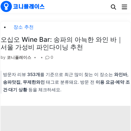
Skip
Ma
to
Me
content
Posted
장소 추천
in
오십오 Wine Bar: 송파의 아늑한 와인 바｜
서울 가성비 파인다이닝 추천
by
코니플레이스
•
•
0
방문자 리뷰
353개
를 기준으로 최근 많이 찾는 이 장소는
와인바,
송파맛집, 무제한와인
태그로 분류돼요. 방문 전
이용 요금·예약 조
건·대기 상황
등을 체크하세요.