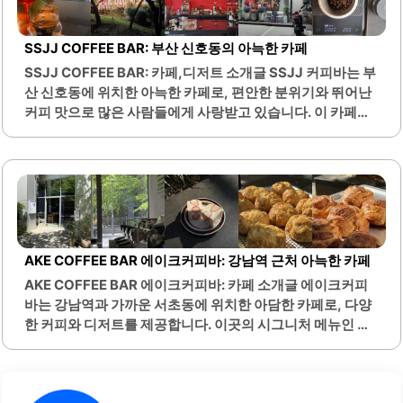
부 음식 반입이 가능하여 개인의 취향에 맞는 안주와 함께 음
료를 즐길 수 있는 점도 매력적입니다. 고양이를 좋아하는 손
SSJJ COFFEE BAR: 부산 신호동의 아늑한 카페
님들에게는 귀여운 고양이가 함께하는 편안한 분위기도 큰
SSJJ COFFEE BAR: 카페,디저트 소개글 SSJJ 커피바는 부
즐거움이 됩니다.이곳은 가성비가 뛰어나 학생들에게 부담
산 신호동에 위치한 아늑한 카페로, 편안한 분위기와 뛰어난
없는 가격으로 수준 높은 칵테일을 즐길 수 있는..
커피 맛으로 많은 사람들에게 사랑받고 있습니다. 이 카페는
식물과 아기자기한 소품들로 꾸며져 있어, 방문객들에게 따
뜻하고 정겨운 느낌을 제공합니다. 카페 내부는 넓고 쾌적하
며, 단체 손님을 수용할 수 있는 좌석도 마련되어 있어 다양한
모임에 적합합니다.또한, 카페와 연결된 공원에서는 아이들
이 자유롭게 뛰어놀 수 있어 가족 단위 방문객에게도 안성맞
춤입니다. SSJJ 커피바의 커피는 전문 로스터가 직접 볶은
원두를 사용하여 깊고 풍부한 맛을 자랑합니다. 특히 시그니
AKE COFFEE BAR 에이크커피바: 강남역 근처 아늑한 카페
처 메뉴는 많은 손님들에게 인기를 끌고 있으며, 다양한 음료
AKE COFFEE BAR 에이크커피바: 카페 소개글 에이크커피
와 디저트도 함께 제공되어 선택의 폭이 넓습니다.카페의 테
바는 강남역과 가까운 서초동에 위치한 아담한 카페로, 다양
라스는 자연을 가까이에서 느낄 수 있는 공간으로, 고양이와
한 커피와 디저트를 제공합니다. 이곳의 시그니처 메뉴인 에
강아지를 동반할 수..
이크라떼는 고소하고 깊은 맛을 자랑하며, 바닐라빈 라떼와
시즈널 라떼 또한 많은 사랑을 받고 있습니다. 스콘은 플레인
과 카카오 두 가지 종류로 제공되며, 각각의 독특한 매력을 가