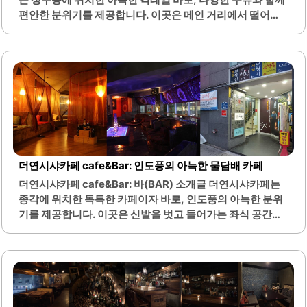
의 매력을 느끼고 있습니다. 바의 위치는 접근성이 뛰어나며,
편안한 분위기를 제공합니다. 이곳은 메인 거리에서 떨어져
주변에..
있어 붐비지 않으며, 조용한 대화를 나누기에 적합한 공간입
니다. 다양한 종류의 칵테일과 함께 위스키, 와인 등 여러 음
료를 선택할 수 있어 선택의 폭이 넓습니다.인테리어는 세심
하게 꾸며져 있으며, 조명과 음악이 어우러져 아늑한 분위기
를 만들어냅니다. 이곳의 시그니처 칵테일은 독특한 조합으
로 많은 이들의 사랑을 받고 있으며, 안주 메뉴도 다양하게 준
비되어 있습니다. 특히, 가벼운 안주와 함께 칵테일을 즐기기
에 적합한 공간으로, 친구들과의 소모임이나 데이트 장소로
도 인기가 높습니다.또한, 혼자서 편안하게 한 잔 즐기기에도
좋은 분위기를 자랑합니다. 진저그랜파는 고객의 취향에 맞
더연시샤카페 cafe&Bar: 인도풍의 아늑한 물담배 카페
춘 다양한 메뉴를 제공하며, 친절한..
더연시샤카페 cafe&Bar: 바(BAR) 소개글 더연시샤카페는
종각에 위치한 독특한 카페이자 바로, 인도풍의 아늑한 분위
기를 제공합니다. 이곳은 신발을 벗고 들어가는 좌식 공간으
로, 편안한 느낌을 주며, 다양한 물담배와 음료를 즐길 수 있
는 장소입니다. 내부는 어둡고 아늑하게 꾸며져 있어, 프라이
빗한 자리에서 친구나 연인과 함께 시간을 보내기에 적합합
니다.특히 창가 자리에서는 야경을 감상할 수 있어 더욱 특별
한 경험을 제공합니다. 물담배는 초보자도 쉽게 접근할 수 있
도록 사장님이 친절하게 안내해 주며, 다양한 메뉴가 준비되