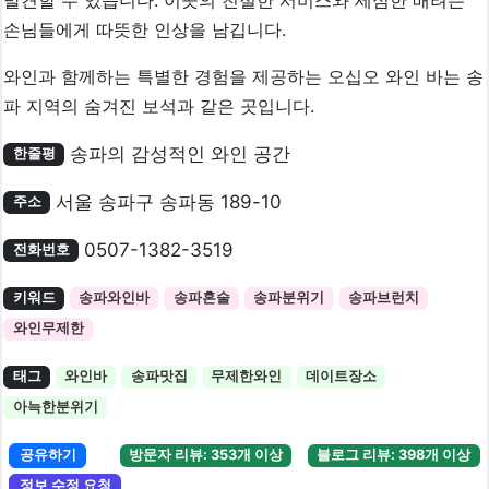
손님들에게 따뜻한 인상을 남깁니다.
와인과 함께하는 특별한 경험을 제공하는 오십오 와인 바는 송
파 지역의 숨겨진 보석과 같은 곳입니다.
송파의 감성적인 와인 공간
한줄평
서울 송파구 송파동 189-10
주소
0507-1382-3519
전화번호
키워드
송파와인바
송파혼술
송파분위기
송파브런치
와인무제한
태그
와인바
송파맛집
무제한와인
데이트장소
아늑한분위기
공유하기
방문자 리뷰: 353개 이상
블로그 리뷰: 398개 이상
정보 수정 요청