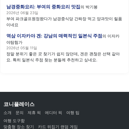
남경중화요리: 부여의 중화요리 맛집
의
박기봉
2026년 06월 23일
부여 파크골프원정왔다가 남경중식당 간짜장 먹고 양과맛이 릴품
이네요
역삼 이자카야 겐: 강남의 매력적인 일본식 주점
의
이자카
야탐험가
2026년 05월 11일
정말 분위기 좋은 곳 찾기가 쉽지 않던데, 겐은 괜찮은 선택 같아
요. 특히 일본식 주점 찾는 분들께 추천하고 싶네요.
코니플레이스
소개
문의
제휴 픽
에디터 픽
여행 팁
여행 도구함
맞춤형 장소 찾기
카드 뒤집기 랜덤 게임