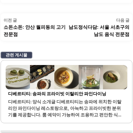
글
이
이전 글
다음 글
탐
전
소돈소돈: 안산 월피동의 고기
남도정식다담: 서울 서초구의
색
글:
글
전문점
남도 음식 전문점
관련 게시물
디베르티티: 송파의 프라이빗 이탈리안 파인다이닝
디베르티티: 양식 소개글 디베르티티는 송파에 위치한 이탈
리안 파인다이닝 레스토랑으로, 아늑하고 프라이빗한 분위
기를 제공합니다. 룸 예약이 가능하여 조용하고 편안한 식사
를 즐길 수 있으며, 제공되는 테블릿을 통해 조명과 음악을 선
택할 수 있는 점이 특징입니다. 코스 요리는 정갈하게 플레이