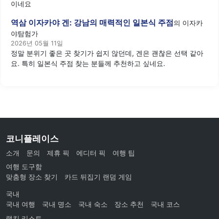
이네요
역삼 이자카야 겐: 강남의 매력적인 일본식 주점
의
이자카
야탐험가
2026년 05월 11일
정말 분위기 좋은 곳 찾기가 쉽지 않던데, 겐은 괜찮은 선택 같아
요. 특히 일본식 주점 찾는 분들께 추천하고 싶네요.
코니플레이스
소개
문의
제휴 픽
에디터 픽
여행 팁
여행 도구함
맞춤형 장소 찾기
카드 뒤집기 랜덤 게임
국내
국내 여행
국내 명소
국내 숙소
장소 추천
국내 코스
랭킹 리스트