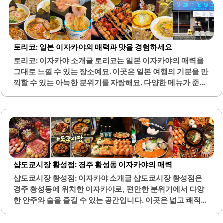
토리코: 일본 이자카야의 매력과 맛을 경험하세요
토리코: 이자카야 소개글 토리코는 일본 이자카야의 매력을
그대로 느낄 수 있는 장소예요. 이곳은 일본 여행의 기분을 만
끽할 수 있는 아늑한 분위기를 자랑해요. 다양한 메뉴가 준비
되어 있어 선택의 즐거움이 있어요.특히 오코노미야끼는 바
삭하고 담백한 맛이 일품이에요. 신선한 재료로 만든 음식들
은 맛이 훌륭하고, 고객의 입맛을 사로잡아요. 또한, 사장님
이 애니메이션을 좋아하셔서 캐릭터 컨셉의 요리도 만나볼
수 있어요.일락 라멘과 미소 버터라멘은 특히 추천할 만한 메
뉴예요. 이곳에서 식사를 하다 보면 마치 만화 속 주인공이 된
듯한 기분을 느낄 수 있어요. 직원분들은 항상 친절하게 응대
샵도쿄시장 황성점: 경주 황성동 이자카야의 매력
해 주셔서 더욱 기분 좋은 경험을 선사해요.토리코는 친구들
샵도쿄시장 황성점: 이자카야 소개글 샵도쿄시장 황성점은
과 함께 가기에도 좋고, 연인과의 특별한 저녁에도 잘 어울리
경주 황성동에 위치한 이자카야로, 편안한 분위기에서 다양
는 장소예요. 일본의 정취를 느끼며 맛있는 음식을 즐길..
한 안주와 술을 즐길 수 있는 공간입니다. 이곳은 넓고 쾌적한
실내 환경을 제공하여 친구, 가족과 함께 방문하기에 적합합
니다. 메뉴는 다양하게 구성되어 있어 육회, 치즈불닭, 오꼬