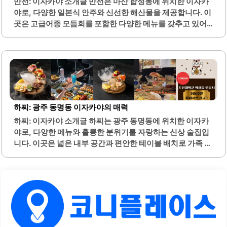
만선: 이자카야 소개글 만선은 마산 합성동에 위치한 이자카
이며, 가성비 또한 뛰어난 편입니다. 세트 메뉴는 여러 가지
야로, 다양한 일본식 안주와 신선한 해산물을 제공합니다. 이
요리를 한 번에 즐길 수 있어 더욱..
곳은 고급어종 모듬회를 포함한 다양한 메뉴를 갖추고 있어,
손님들이 여러 가지 음식을 즐길 수 있는 장점이 있습니다. 특
히, 광어소금김밥과 육회는 많은 손님들 사이에서 인기가 높
습니다.또한, 이자카야 특유의 일본풍 분위기가 조성되어 있
어, 편안하게 식사와 음주를 즐길 수 있는 환경을 제공합니다.
내부 인테리어는 깔끔하고 세련되어 있으며, 음악 또한 분위
기를 한층 돋보이게 합니다. 만선은 합성동 중심가에서 약간
떨어진 곳에 위치해 있어, 조용한 분위기 속에서 대화를 나누
하찌: 광주 동명동 이자카야의 매력
기에 적합합니다.직원들은 친절하며, 서비스 또한 신속하고
하찌: 이자카야 소개글 하찌는 광주 동명동에 위치한 이자카
효율적입니다. 다양한 메뉴가 준비되어 있어, 선택의 폭이 넓
야로, 다양한 메뉴와 훌륭한 분위기를 자랑하는 신상 술집입
고, 각종 술과 잘 어울리는 안주들이 많습니다. 특히, 차슈전
니다. 이곳은 넓은 내부 공간과 편안한 테이블 배치로 가족 모
골은 진한 국물..
임이나 친구들과의 소중한 시간을 보내기에 적합합니다. 특
히, 창가에 위치한 다찌석에서는 아름다운 야경을 감상할 수
있어 데이트 장소로도 인기가 높습니다.하찌의 메뉴는 신선
한 사시미와 다양한 안주로 구성되어 있으며, 특히 참치회와
돈가스 김치나베는 많은 손님들에게 사랑받고 있습니다. 또
한, 기본 안주로 제공되는 오이 게살샐러드는 상큼한 맛으로
입맛을 돋우기에 좋습니다. 하찌는 생맥주와 하이볼 등 다양