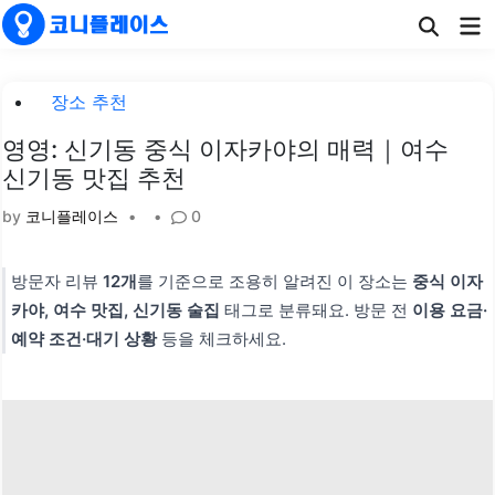
Skip
Ma
to
Me
content
Posted
장소 추천
in
영영: 신기동 중식 이자카야의 매력｜여수
신기동 맛집 추천
by
코니플레이스
•
•
0
방문자 리뷰
12개
를 기준으로 조용히 알려진 이 장소는
중식 이자
카야, 여수 맛집, 신기동 술집
태그로 분류돼요. 방문 전
이용 요금·
예약 조건·대기 상황
등을 체크하세요.