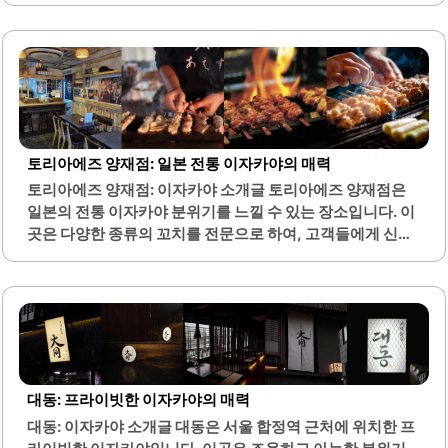
니다. 또한, 생새우회는 탱글한 식감과 함께 달콤한 맛을 자랑
하며, 연어와의 조합이 뛰어납니다.여름철에는 제철 식재료
를 활용한 다양한 메뉴가 제공되어 계절마다 새로운 맛을 경
험할 수 있습니다. 특히, 새우머리튀김은 별미로 손꼽히며,
많은 손님들이 추천하는 메뉴입니다. 인테리어는 깔끔하고
모던한 분위기로, 널찍한 자리가 마련되어 있어 모임이나 데
이트 장소로 적합합니다.웨이팅이 있을 정도로 인기 있는 이
토리아에즈 양재점: 일본 전통 이자카야의 매력
곳은 미리 예약을 하는 것이 좋습니다. 메뉴는 보기에도 아름
토리아에즈 양재점: 이자카야 소개글 토리아에즈 양재점은
답게 세팅되어 제공되며, 맛의 조화가 뛰어나 많은 이들에게
일본의 전통 이자카야 분위기를 느낄 수 있는 장소입니다. 이
만족감을 줍니다. 또한, 육회와 아보카도 크림치즈 조합도 인
곳은 다양한 종류의 꼬치를 전문으로 하여, 고객들에게 신선
기가..
하고 맛있는 메뉴를 제공합니다. 특히 통다리살 구이와 츠쿠
네 염통, 명란밥은 많은 손님들에게 사랑받고 있습니다.매장
은 아늑하고 편안한 분위기를 자아내며, 오픈 테라스처럼 열
려 있어 날씨 좋은 날에는 더욱 쾌적한 식사를 즐길 수 있습니
다. 또한, 사장님의 친절한 서비스는 방문객들에게 긍정적인
인상을 남깁니다. 다양한 음료와 함께하는 꼬치 요리는 대화
하기에도 적합하여, 친구나 가족과의 소중한 시간을 보내기
대동: 프라이빗한 이자카야의 매력
에 좋습니다.매장 내부는 소음이 적어 편안한 대화를 나누기
대동: 이자카야 소개글 대동은 서울 합정역 근처에 위치한 프
에 알맞습니다. 화장실은 공용으로 깨끗하게 관리되고 있어