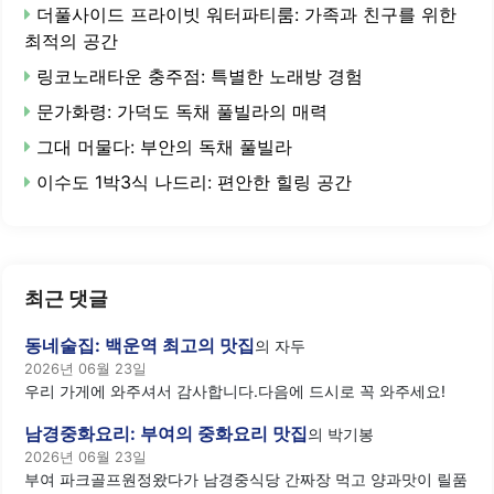
더풀사이드 프라이빗 워터파티룸: 가족과 친구를 위한
최적의 공간
링코노래타운 충주점: 특별한 노래방 경험
문가화령: 가덕도 독채 풀빌라의 매력
그대 머물다: 부안의 독채 풀빌라
이수도 1박3식 나드리: 편안한 힐링 공간
최근 댓글
동네술집: 백운역 최고의 맛집
의
자두
2026년 06월 23일
우리 가게에 와주셔서 감사합니다.다음에 드시로 꼭 와주세요!
남경중화요리: 부여의 중화요리 맛집
의
박기봉
2026년 06월 23일
부여 파크골프원정왔다가 남경중식당 간짜장 먹고 양과맛이 릴품