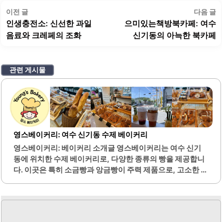
글
이
이전 글
다음 글
탐
전
인생충전소: 신선한 과일
으미있는책방북카페: 여수
색
글:
글
음료와 크레페의 조화
신기동의 아늑한 북카페
관련 게시물
영스베이커리: 여수 신기동 수제 베이커리
영스베이커리: 베이커리 소개글 영스베이커리는 여수 신기
동에 위치한 수제 베이커리로, 다양한 종류의 빵을 제공합니
다. 이곳은 특히 소금빵과 앙금빵이 주력 제품으로, 고소한 맛
과 촉촉한 식감이 특징입니다. 매장에 들어서면 고소한 빵향
기가 퍼져 기분이 좋아지며, 깔끔한 분위기 속에서 편안하게
빵을 즐길 수 있습니다.영스베이커리의 빵은 모두 수제로 만
들어져 신선함이 돋보이며, 다양한 식빵과 단팥빵, 슈크림빵