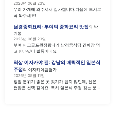
2026년 06월 23일
우리 가게에 와주셔서 감사합니다.다음에 드시로
꼭 와주세요!
남경중화요리: 부여의 중화요리 맛집
의
박
기봉
2026년 06월 23일
부여 파크골프원정왔다가 남경중식당 간짜장 먹
고 양과맛이 릴품이네요
역삼 이자카야 겐: 강남의 매력적인 일본식
주점
의
이자카야탐험가
2026년 05월 11일
정말 분위기 좋은 곳 찾기가 쉽지 않던데, 겐은
괜찮은 선택 같아요. 특히 일본식 주점 찾는 분들
께 추천하고 싶네요.