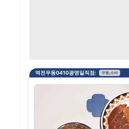
역전우동0410광명일직점:
우동,소바