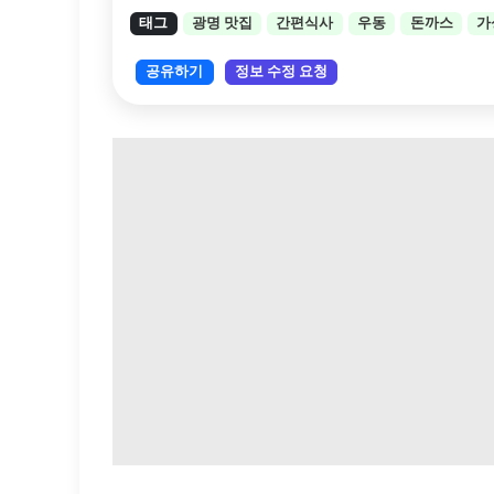
태그
광명 맛집
간편식사
우동
돈까스
가
공유하기
정보 수정 요청