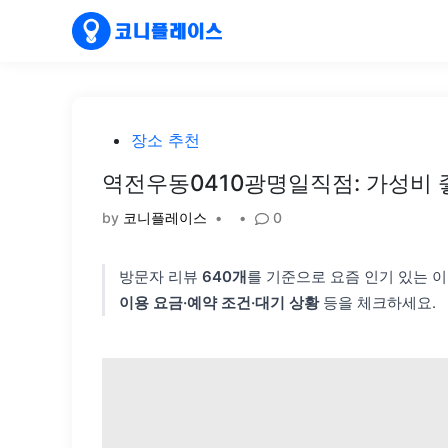
Skip
to
content
Posted
장소 추천
in
역전우동0410광명일직점: 가성비 
by
코니플레이스
•
•
0
방문자 리뷰
640개
를 기준으로 요즘 인기 있는 
이용 요금·예약 조건·대기 상황
등을 체크하세요.