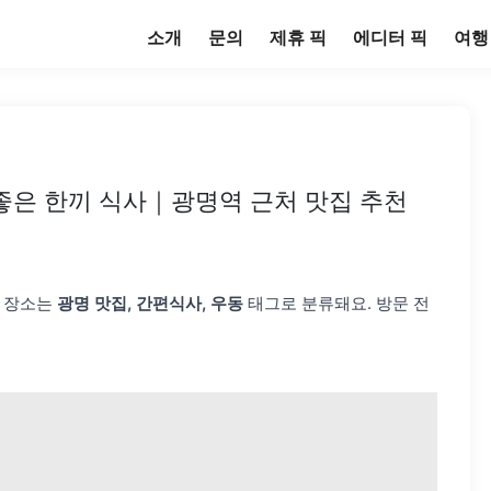
소개
문의
제휴 픽
에디터 픽
여행
좋은 한끼 식사｜광명역 근처 맛집 추천
이 장소는
광명 맛집, 간편식사, 우동
태그로 분류돼요. 방문 전