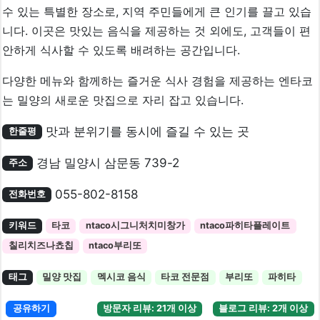
수 있는 특별한 장소로, 지역 주민들에게 큰 인기를 끌고 있습
니다. 이곳은 맛있는 음식을 제공하는 것 외에도, 고객들이 편
안하게 식사할 수 있도록 배려하는 공간입니다.
다양한 메뉴와 함께하는 즐거운 식사 경험을 제공하는 엔타코
는 밀양의 새로운 맛집으로 자리 잡고 있습니다.
맛과 분위기를 동시에 즐길 수 있는 곳
한줄평
경남 밀양시 삼문동 739-2
주소
055-802-8158
전화번호
키워드
타코
ntaco시그니처치미창가
ntaco파히타플레이트
칠리치즈나쵸칩
ntaco부리또
태그
밀양 맛집
멕시코 음식
타코 전문점
부리또
파히타
공유하기
방문자 리뷰: 21개 이상
블로그 리뷰: 2개 이상