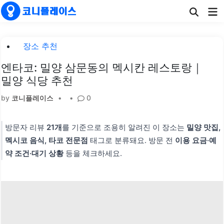
Skip
Ma
to
Me
content
Posted
장소 추천
in
엔타코: 밀양 삼문동의 멕시칸 레스토랑｜
밀양 식당 추천
by
코니플레이스
•
•
0
방문자 리뷰
21개
를 기준으로 조용히 알려진 이 장소는
밀양 맛집,
멕시코 음식, 타코 전문점
태그로 분류돼요. 방문 전
이용 요금·예
약 조건·대기 상황
등을 체크하세요.