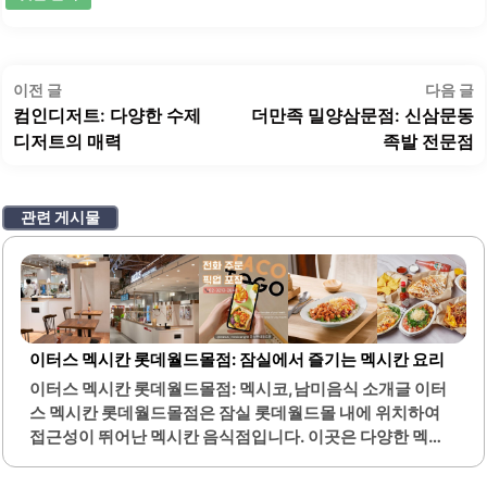
글
이
이전 글
다음 글
탐
전
컴인디저트: 다양한 수제
더만족 밀양삼문점: 신삼문동
색
글:
글
디저트의 매력
족발 전문점
관련 게시물
이터스 멕시칸 롯데월드몰점: 잠실에서 즐기는 멕시칸 요리
이터스 멕시칸 롯데월드몰점: 멕시코,남미음식 소개글 이터
스 멕시칸 롯데월드몰점은 잠실 롯데월드몰 내에 위치하여
접근성이 뛰어난 멕시칸 음식점입니다. 이곳은 다양한 멕시
칸 요리를 제공하며, 특히 치킨 퀘사디아와 카르니타스 보울
이 인기 메뉴로 알려져 있습니다. 신선한 재료를 사용하여 조