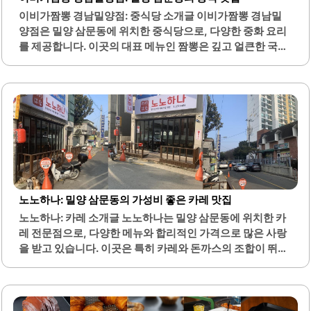
이비가짬뽕 경남밀양점: 중식당 소개글 이비가짬뽕 경남밀
양점은 밀양 삼문동에 위치한 중식당으로, 다양한 중화 요리
를 제공합니다. 이곳의 대표 메뉴인 짬뽕은 깊고 얼큰한 국물
맛이 특징이며, 해산물이 풍부하게 들어가 있어 식감이 뛰어
납니다. 특히, 해물짬뽕밥은 국물의 시원함과 함께 포만감을
주어 많은 이들에게 사랑받고 있습니다.또한, 탕수육은 바삭
한 겉과 부드러운 속이 조화를 이루며, 양파와 함께 제공되어
더욱 풍미를 더합니다. 이비가짬뽕은 청결한 환경을 유지하
고 있으며, 신선한 재료를 사용하여 요리를 준비합니다. 고객
들은 이곳에서 제공되는 음식의 맛과 품질에 대해 긍정적인
반응을 보이고 있습니다.점심시간에는 동료들과 함께 방문
하여 즐거운 시간을 보내기에 적합한 장소입니다. 이비가짬
뽕은 해장 음식으로도 인기가 있으며, 술자리와 함께 즐기기
노노하나: 밀양 삼문동의 가성비 좋은 카레 맛집
에도 좋은 메뉴가 많습니다. 직원들은 친절하게 서비스를 제
노노하나: 카레 소개글 노노하나는 밀양 삼문동에 위치한 카
공하여 고객의 만족도를 높이고..
레 전문점으로, 다양한 메뉴와 합리적인 가격으로 많은 사랑
을 받고 있습니다. 이곳은 특히 카레와 돈까스의 조합이 뛰어
나며, 고객들은 항상 만족스러운 식사를 경험할 수 있습니다.
카레는 매운맛과 순한맛을 선택할 수 있어 입맛에 맞게 즐길
수 있으며, 양파로 깊은 맛을 낸 카레는 진한 풍미를 자랑합니
다.또한, 돈까스는 바삭한 튀김옷과 부드러운 고기의 조화가