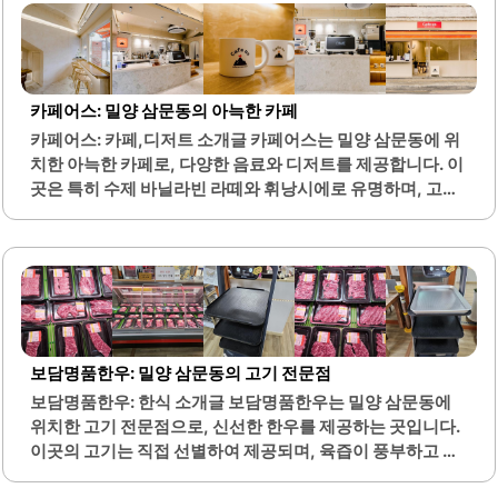
여러 가지 맛을 동시에 경험할 수 있습니다. 매장 내부는 조용
하고 아늑한 분위기로, 친구나 가족과 함께 편안하게 식사하
기에 적합합니다. 친절한 직원들이 고객을 맞이하며, 서비스
또한 훌륭하여 기분 좋게 식사를 즐길 수 있습니다.각종 밑반
카페어스: 밀양 삼문동의 아늑한 카페
찬도 신선하고 맛있어, 메인 요리와 함께 즐기기에 좋습니다.
카페어스: 카페,디저트 소개글 카페어스는 밀양 삼문동에 위
특히, 김치와 깍두기는 아삭한 식감으로 인기를 끌고 있습니
치한 아늑한 카페로, 다양한 음료와 디저트를 제공합니다. 이
다. 삼문보쌈은 회식이나 모임 장소로도 적합하며, 룸이 마련
곳은 특히 수제 바닐라빈 라떼와 휘낭시에로 유명하며, 고소
되어 있어..
하고 깊은 맛을 자랑합니다. 카페어스의 커피는 좋은 원두를
사용하여 신선하고 풍부한 향을 느낄 수 있습니다.또한, 건강
한 재료로 만든 통밀 에그마요 샌드위치와 샐러드는 영양가
가 높아 한 끼 식사로 적합합니다. 카페 내부는 편안한 분위기
로 꾸며져 있어, 조용히 공부하거나 휴식을 취하기에 좋은 장
소입니다. 사장님은 친절하게 손님을 맞이하며, 고객의 요구
에 귀 기울이는 서비스로 만족도를 높이고 있습니다.이 카페
보담명품한우: 밀양 삼문동의 고기 전문점
는 다양한 디저트 메뉴를 제공하며, 특히 수제 쿠키와 스콘은
보담명품한우: 한식 소개글 보담명품한우는 밀양 삼문동에
신선하게 구워져 매일 제공됩니다. 카페어스는 밀양에서 커
위치한 고기 전문점으로, 신선한 한우를 제공하는 곳입니다.
피와 디저트를 즐길 수 있는 최적의 장소로, 친구나 가족과 함
이곳의 고기는 직접 선별하여 제공되며, 육즙이 풍부하고 부
께 방문하기에 적합합니다. 또한,..
드러운 식감이 특징입니다. 또한, 다양한 밑반찬이 함께 제공