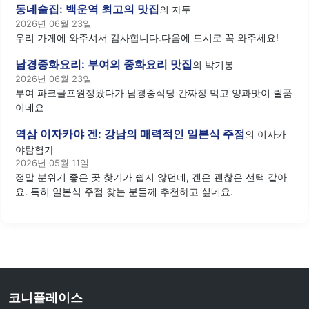
동네술집: 백운역 최고의 맛집
의
자두
2026년 06월 23일
우리 가게에 와주셔서 감사합니다.다음에 드시로 꼭 와주세요!
남경중화요리: 부여의 중화요리 맛집
의
박기봉
2026년 06월 23일
부여 파크골프원정왔다가 남경중식당 간짜장 먹고 양과맛이 릴품
이네요
역삼 이자카야 겐: 강남의 매력적인 일본식 주점
의
이자카
야탐험가
2026년 05월 11일
정말 분위기 좋은 곳 찾기가 쉽지 않던데, 겐은 괜찮은 선택 같아
요. 특히 일본식 주점 찾는 분들께 추천하고 싶네요.
코니플레이스