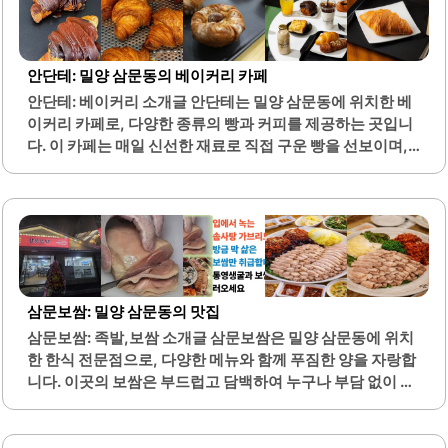
일품입니다. 노노하나는 테이블 수가 많지 않지만, 항상 손님
들로 붐비는 인기 있는 장소입니다. 혼자서도 편안하게 식사
할 수 있는 분위기를 제공하며, 포장 서비스도 이용할 수 있어
안단테: 밀양 삼문동의 베이커리 카페
언제 어디서나 맛있는 카레를 즐길 수 있습니다.이곳의 카레
안단테: 베이커리 소개글 안단테는 밀양 삼문동에 위치한 베
는 양이 많아 든든하게 식사할 수 있으며, 가격 또한 매우 합
이커리 카페로, 다양한 종류의 빵과 커피를 제공하는 곳입니
리적입니다. 특히, 가성비가 뛰어난..
다. 이 카페는 매일 신선한 재료로 직접 구운 빵을 선보이며,
특히 국내산 밀과 고급 버터를 사용하여 품질이 우수합니다.
안단테의 빵은 겉은 바삭하고 속은 촉촉하여 많은 이들의 사
랑을 받고 있습니다.다양한 빵 종류 중에서도 소금빵과 애플
파이가 특히 인기가 높습니다. 카페 내부는 아늑하고 조용한
분위기로, 친구나 가족과 함께 편안하게 대화하기에 적합합
니다. 2층 공간은 독립적인 느낌을 주어 더욱 여유로운 시간
을 보낼 수 있습니다.커피 또한 맛이 뛰어나며, 다양한 음료
삼문보쌈: 밀양 삼문동의 맛집
메뉴가 마련되어 있어 선택의 폭이 넓습니다. 이곳은 밀양 잔
삼문보쌈: 족발,보쌈 소개글 삼문보쌈은 밀양 삼문동에 위치
도길과 가까워 산책 후 방문하기에 좋은 위치에 있습니다. 친
한 한식 전문점으로, 다양한 메뉴와 함께 푸짐한 양을 자랑합
절한 사장님의 서비스와 함께하는 맛있는 빵과..
니다. 이곳의 보쌈은 부드럽고 담백하여 누구나 부담 없이 즐
길 수 있습니다. 특히, 가브리살을 사용한 보쌈은 고소한 풍미
와 야들야들한 식감으로 많은 이들의 사랑을 받고 있습니다.
또한, 알곤이찜과 곰탕 등 다양한 사이드 메뉴도 제공되어,