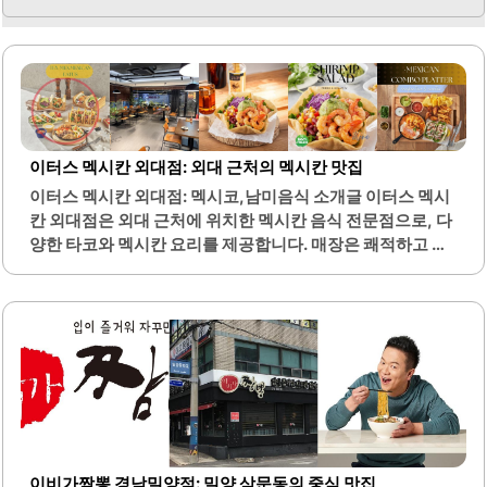
이터스 멕시칸 외대점: 외대 근처의 멕시칸 맛집
이터스 멕시칸 외대점: 멕시코,남미음식 소개글 이터스 멕시
칸 외대점은 외대 근처에 위치한 멕시칸 음식 전문점으로, 다
양한 타코와 멕시칸 요리를 제공합니다. 매장은 쾌적하고 이
국적인 분위기로 꾸며져 있어, 친구, 연인, 가족과 함께 식사
하기에 적합합니다. 특히 야외 테라스가 마련되어 있어 날씨
좋은 날에는 더욱 쾌적한 식사가 가능합니다.메뉴에는 신선
한 재료로 만든 타코와 브리또, 나쵸, 버팔로윙 등이 포함되
어 있어 선택의 폭이 넓습니다. 타코는 다양한 종류가 있으며,
특히 새우 타코와 파히타가 인기입니다. 또한, 콤보 플래터를
통해 여러 가지 음식을 한 번에 즐길 수 있어 가성비가 뛰어납
니다.이곳의 소스는 특별하며, 부담스럽지 않은 맛으로 남녀
노소 누구나 즐길 수 있습니다. 런치 세트는 양이 많고 맛있어
점심 식사로도 적합합니다. 이터스 멕시칸 외대점은..
이비가짬뽕 경남밀양점: 밀양 삼문동의 중식 맛집