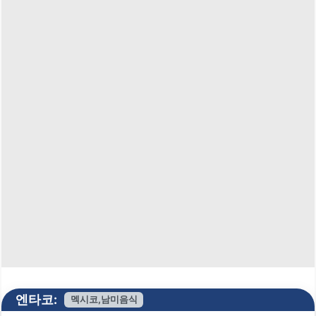
엔타코:
멕시코,남미음식