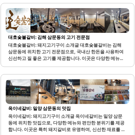
되어 고기와의 조화가 뛰어납니다.고객들은 직접 담근 김치
와 신선한 쌈채를 맛볼 수 있으며, 이는 고기의 맛을 더욱 돋
보이게 합니다. 보담명품한우는 가성비가 뛰어난 가격으로
도 유명합니다. 가족 단위 손님들이 많이 방문하며, 넉넉한 양
과 합리적인 가격으로 만족도가 높습니다.사장님 부부는 친
절하게 손님을 맞이하며, 포장 주문 시에도 신선한 야채를 서
대호숯불갈비: 김해 삼문동의 고기 전문점
비스로 제공합니다. 이곳은 포장 시 10% 할인 혜택이 있어 더
대호숯불갈비: 돼지고기구이 소개글 대호숯불갈비는 김해
욱 매력적입니다. 또한, 불고기 전골과 육개장 등 다양한 메뉴
삼문동에 위치한 고기 전문점으로, 국내산 한돈을 사용하여
가 준비되어 있어 선택의 폭이 넓습니다.고기 외에도 국물 요
신선하고 질 좋은 고기를 제공합니다. 이곳은 다양한 메뉴를
리의 맛이 뛰어나며, 따뜻한 국물은..
갖추고 있어 삼겹살, 양념갈비, 항정살 등 여러 가지 고기를
즐길 수 있습니다. 특히, 숯불에서 구워지는 고기는 특유의 향
과 맛을 자랑하며, 고기의 육즙이 풍부하여 만족스러운 식사
를 경험할 수 있습니다.또한, 대호숯불갈비는 깔끔한 인테리
어와 편안한 분위기를 제공하여 가족 외식이나 단체 모임에
적합한 공간입니다. 단체룸이 마련되어 있어 회식이나 모임
에도 적합하며, 주차 공간도 넉넉하여 방문하기 편리합니다.
옥이네갈비: 밀양 삼문동의 맛집
셀프바가 마련되어 있어 다양한 밑반찬과 신선한 야채를 자
옥이네갈비: 돼지고기구이 소개글 옥이네갈비는 밀양 삼문
유롭게 즐길 수 있으며, 반찬의 종류도 다양하여 식사의 풍미
동에 위치한 맛집으로, 다양한 메뉴와 편안한 분위기를 제공
를 더해줍니다.가격대가 합리적이어서 가성비가 뛰어나며,
합니다. 이곳은 특히 돼지갈비로 유명하며, 신선한 재료를 사
양도 푸짐하여 배부르게 식사할 수 있습니다. 대호숯불갈비