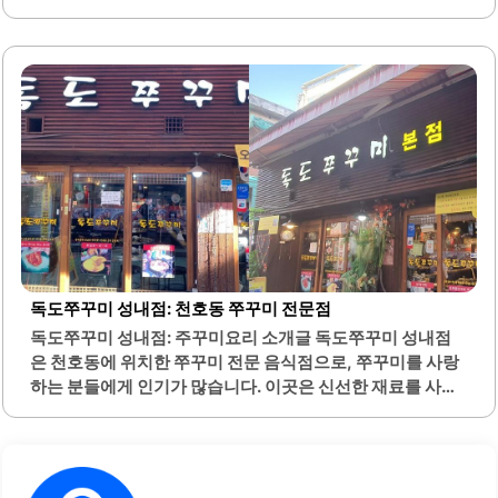
위기로 꾸며져 있어 편안한 식사를 즐기기에 적합합니다. 기
본 반찬으로 제공되는 콩나물은 신선하고 맛이 좋으며, 부대
찌개에 넣어 먹으면 더욱 풍미가 살아납니다.이곳의 부대찌
개는 다양한 햄과 소시지를 사용하여 푸짐한 양을 자랑하며,
고객의 기호에 맞춰 추가 사리를 선택할 수 있는 점이 특징입
니다. 또한, 매장에서 제공되는 육수는 직접 만들어져 더욱 깊
은 맛을 느낄 수 있습니다. 석가는 혼밥을 즐기는 고객에게도
적합한 공간으로, 편안한 분위기 속에서 식사를 할 수 있습니
다.이곳은 데이트나 친구들과의 모임에도 잘 어울리는 장소
입니다. 친절한 직원들의 서비스 또한 고객들에게 좋은 인상
을 남깁니다. 부대찌개..
독도쭈꾸미 성내점: 천호동 쭈꾸미 전문점
독도쭈꾸미 성내점: 주꾸미요리 소개글 독도쭈꾸미 성내점
은 천호동에 위치한 쭈꾸미 전문 음식점으로, 쭈꾸미를 사랑
하는 분들에게 인기가 많습니다. 이곳은 신선한 재료를 사용
하여 조리한 쭈꾸미 요리를 제공합니다. 매운맛이 특징인 쭈
꾸미는 다양한 사이드 메뉴와 함께 제공되어, 고객의 다양한
입맛을 만족시킵니다.특히, 콩나물과 당면은 무제한으로 제
공되어 많은 손님들이 즐겨 찾는 이유 중 하나입니다. 또한,