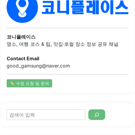
날치알 볶음밥은 이곳의 인기 메뉴로, 고소한 맛이 일품입니
다. 독도쭈꾸미 성내점은 쭈꾸미 골목의 중심에 위치하여 접
근성이 뛰어나며, 바쁜 일상 속에서도 간편하게 방문할 수 있
는 장점이 있습니다.내부는 아늑하고 편안한 분위기로, 친구
나 가족과 함께 식사하기에 적합합니다. 이곳은 항상 많은 손
님들로 붐비지만, 그만큼 맛있는 음식을 제공하기 때문에 기
코니플레이스
다림이 아깝지 않습니다. 또한, 직원들은 친절하게 서비스를
명소, 여행 코스 & 팁, 맛집·로컬 장소 정보 공유 채널
제공하여 고객의..
Contact Email
good_gamsung@naver.com
수정 요청 및 문의
검
색