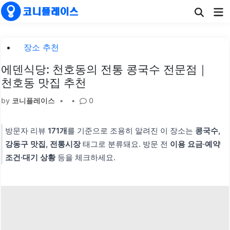
Skip
Ma
to
Me
content
Posted
장소 추천
in
에덴식당: 천호동의 전통 콩국수 전문점｜
천호동 맛집 추천
by
코니플레이스
•
•
0
방문자 리뷰
171개
를 기준으로 조용히 알려진 이 장소는
콩국수,
강동구 맛집, 전통시장
태그로 분류돼요. 방문 전
이용 요금·예약
조건·대기 상황
등을 체크하세요.