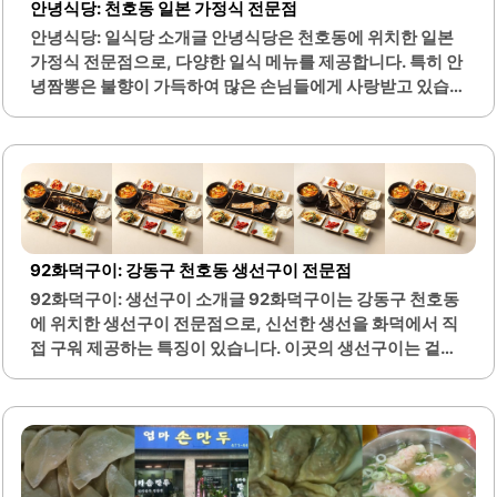
안녕식당: 천호동 일본 가정식 전문점
절하게 손님을 맞이하며, 애완견과 함께하는 손님에게도 세
안녕식당: 일식당 소개글 안녕식당은 천호동에 위치한 일본
심한 배려를 아끼지 않습니다. 아이들과 함께 방문하기에도
가정식 전문점으로, 다양한 일식 메뉴를 제공합니다. 특히 안
적합한 공간으로, 어린이들이 좋아하는 메뉴도 다양하게 준
녕짬뽕은 불향이 가득하여 많은 손님들에게 사랑받고 있습니
비되어 있습니다. 에덴식당은 예약제로 운영되며, 미리..
다. 이곳의 연어뱃살동은 부드럽고 비린내가 없어, 넉넉한 양
으로 제공되어 만족스러운 식사를 경험할 수 있습니다.밥에
간이 되어 있어 더욱 맛있게 즐길 수 있으며, 새우튀김은 기름
을 잘 빼내어 고소한 맛을 느낄 수 있습니다. 안녕식당은 가격
대비 양이 많아 든든하게 식사할 수 있는 곳입니다. 명란소고
기덮밥과 가라아게동 등 다양한 메뉴가 준비되어 있어 선택
의 폭이 넓습니다.미소시루는 알차게 제공되어 식사의 완성
92화덕구이: 강동구 천호동 생선구이 전문점
도를 높여줍니다. 가게 내부는 아늑하고 소박한 인테리어로,
92화덕구이: 생선구이 소개글 92화덕구이는 강동구 천호동
일본 여행의 기분을 느낄 수 있습니다. 조명이 잔잔하여 편안
에 위치한 생선구이 전문점으로, 신선한 생선을 화덕에서 직
한 분위기를 자아내며, 손님들이 편하게 식사할 수 있는 환경
접 구워 제공하는 특징이 있습니다. 이곳의 생선구이는 겉은
을 제공합니다.안녕식당은 혼자서도..
바삭하고 속은 촉촉하여 최상의 조화를 이룹니다. 특히, 화덕
에서 구워지는 방식 덕분에 비린내가 전혀 없고, 불맛이 은은
하게 배어 있어 더욱 특별한 맛을 자랑합니다.매장 내부는 넓
고 쾌적하여 식사하는 동안 편안함을 느낄 수 있습니다. 아기
의자도 마련되어 있어 가족 단위 방문객에게도 적합한 환경
을 제공합니다. 반찬은 하나하나 정갈하게 준비되어 있으며,