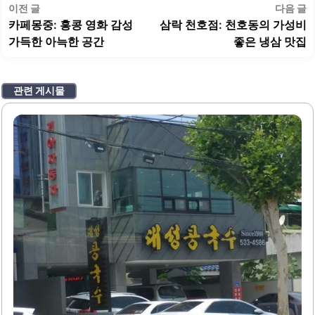
글
이
이전 글
다음 글
탐
전
카페몽중: 홍콩 영화 감성
삼락 천호점: 천호동의 가성비
색
글:
글
가득한 아늑한 공간
좋은 냉삼 맛집
관련 게시물