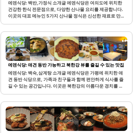
에덴식당: 백반,가정식 소개글 에덴식당은 여의도에 위치한
건강한 한식 전문점으로, 다양한 산나물 요리를 제공합니다.
이곳의 대표 메뉴인 5가지 산나물 정식은 신선한 재료로 만
들어져, 부드러운 식감과 고소한 들기름 향이 조화를 이루고
있습니다. 고추장은 짜지 않고 감칠맛과 단맛이 적절히 어우
러져 있어, 누구나 부담 없이 즐길 수 있습니다.청국장은 특유
의 냄새가 없으며, 진한 맛을 자랑합니다. 또한, 낙지 요리는
불맛이 가득하여 야들야들한 식감을 제공합니다. 매장 내부
는 아늑하고 쾌적하게 꾸며져 있어, 편안한 식사를 즐기기에
적합합니다.테이블 간격은 다소 좁지만, 건강한 남도 맛을 경
에덴식당: 애견 동반 가능하고 북한강 뷰를 즐길 수 있는 맛집
험하기에는 좋은 환경입니다. 에덴식당은 조미료를 사용하
에덴식당: 백숙,삼계탕 소개글 에덴식당은 가평에 위치한 애
지 않고 자연의 맛을 살린 요리를 제공하여, 건강을 중시하는
견 동반 식당으로, 가족과 친구들과 함께 편안하게 식사를 즐
고객들에게 인기가 높습니다. 다양한 정식 메뉴가 있어 여러
길 수 있는 공간입니다. 이곳은 북한강의 아름다운 경치를 감
사람이 함께 방문했을 때도..
상하며 식사할 수 있는 장점이 있습니다. 식당 내부는 깔끔하
게 정돈되어 있으며, 테이블 위에는 생화가 놓여 있어 아늑한
분위기를 제공합니다.에덴식당의 대표 메뉴인 능이오리백숙
은 깊고 진한 국물과 부드러운 오리 고기가 특징입니다. 오리
고기는 쫄깃한 식감을 자랑하며, 부추와 능이버섯, 은행이 함
께 제공되어 풍성한 맛을 선사합니다. 또한, 식사 후 제공되는
찹쌀죽은 국물의 깊은 맛을 더욱 강조해 줍니다.사장님은 친