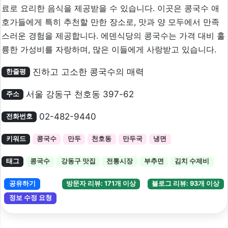
료로 요리한 음식을 제공받을 수 있습니다. 이곳은 콩국수 애
호가들에게 특히 추천할 만한 장소로, 맛과 양 모두에서 만족
스러운 경험을 제공합니다. 에덴식당의 콩국수는 가격 대비 훌
륭한 가성비를 자랑하며, 많은 이들에게 사랑받고 있습니다.
진하고 고소한 콩국수의 매력
한줄평
서울 강동구 천호동 397-62
주소
02-482-9440
전화번호
키워드
콩국수
만두
천호동
만두국
냉면
태그
콩국수
강동구 맛집
전통시장
부추면
김치 수제비
공유하기
방문자 리뷰: 171개 이상
블로그 리뷰: 93개 이상
정보 수정 요청