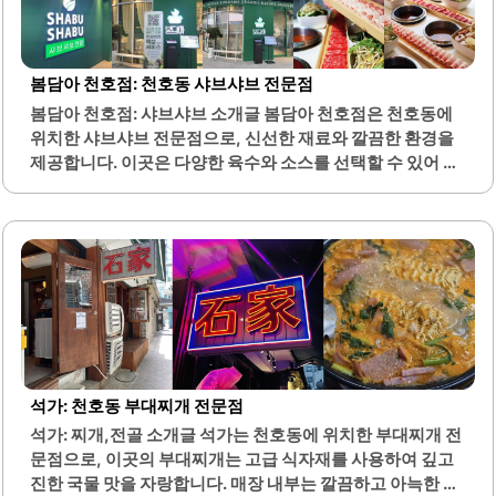
능하며, 고객의 만족도를 높이는 요소로 작용합니다. 매장 분
위기는 편안하고 아늑하여, 식사하는 동안 편안함을 느낄 수
있습니다.직원들은 항상 친절하게 응대하여, 고객의 기분을
봄담아 천호점: 천호동 샤브샤브 전문점
좋게 만들어 줍니다. 삼끼막창은 고추가 들어간 특제 장이 있
봄담아 천호점: 샤브샤브 소개글 봄담아 천호점은 천호동에
어, 막창의 맛을 더욱 풍부하게 해줍니다. 이곳은 천호동의 맛
위치한 샤브샤브 전문점으로, 신선한 재료와 깔끔한 환경을
집으로 알려져 있으며, 많은 단골 고객들이 방문하고 있습니
제공합니다. 이곳은 다양한 육수와 소스를 선택할 수 있어 개
다.매장 내부는 청결하게 관리되어 있어, 위생적인 환경에
인의 취향에 맞게 샤브샤브를 즐길 수 있는 점이 큰 장점입니
서..
다. 매장은 넓고 쾌적하여 가족 모임이나 친구들과의 식사에
적합합니다.특히, 프라이빗한 1인석도 마련되어 있어 혼자서
도 편안하게 식사를 즐길 수 있습니다. 신선한 야채는 무한리
필로 제공되며, 고기와 해산물은 120그램 단위로 추가 주문
이 가능합니다. 또한, 월남쌈과 다양한 후식도 제공되어 식사
후에도 만족감을 느낄 수 있습니다.직원들은 친절하게 서비
스를 제공하며, 매장 내 청결 상태가 잘 유지되고 있습니다.
주차 공간이 넓어 차량 이용 시에도 편리하며, 대중교통으로
도 접근이 용이합니다. 이곳은 데이트 장소로도 적합하며, 가
석가: 천호동 부대찌개 전문점
족과 함께 외식하기에도 좋은..
석가: 찌개,전골 소개글 석가는 천호동에 위치한 부대찌개 전
문점으로, 이곳의 부대찌개는 고급 식자재를 사용하여 깊고
진한 국물 맛을 자랑합니다. 매장 내부는 깔끔하고 아늑한 분