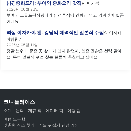
남경중화요리: 부여의 중화요리 맛집
의
박기봉
2026년 06월 23일
부여 파크골프원정왔다가 남경중식당 간짜장 먹고 양과맛이 릴품
이네요
역삼 이자카야 겐: 강남의 매력적인 일본식 주점
의
이자카
야탐험가
2026년 05월 11일
정말 분위기 좋은 곳 찾기가 쉽지 않던데, 겐은 괜찮은 선택 같아
요. 특히 일본식 주점 찾는 분들께 추천하고 싶네요.
코니플레이스
소개
문의
제휴 픽
에디터 픽
여행 팁
여행 도구함
맞춤형 장소 찾기
카드 뒤집기 랜덤 게임