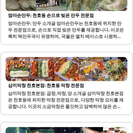
된장찌개는 깊은 맛을 자랑하여 밥과 잘 어울립니다.또한, 밥
과 반찬은 리필이 가능하여 든든하게 식사를 즐길 수 있습니
엄마손만두: 천호동 손으로 빚은 만두 전문점
다. 이곳은 젊은 사장님들이 운영하며, 친절한 서비스가 돋보
엄마손만두: 만두 소개글 엄마손만두는 천호동에 위치한 만
입니다. 매장에 들어서는 순간 고소한 화덕 향이 느껴지며, 고
두 전문점으로, 손으로 직접 빚은 만두를 제공합니다. 이곳은
객들은 이곳의 맛과 분위기에 매료됩니다.생선구이의..
특히 떡만두국이 유명하며, 국물은 멸치 베이스로 시원하고
담백한 맛을 자랑합니다. 만두는 얇은 피에 풍부한 속이 가득
차 있어, 만족스러운 식사를 제공합니다.매장에서는 11시 반
부터 주문이 가능하며, 포장 주문은 11시부터 가능합니다. 고
객은 만두의 매운 정도와 양을 선택할 수 있어, 개인의 취향에
맞춘 주문이 가능합니다. 반찬은 셀프 서비스로 제공되며, 고
객이 직접 원하는 만큼 가져갈 수 있습니다.매장 내부는 깔끔
하고, 주방에서는 만두를 빚는 모습을 직접 볼 수 있어 흥미로
삼끼막창 천호본점: 천호동 막창 전문점
운 경험을 제공합니다. 엄마손만두는 김치만두와 고기만두
삼끼막창 천호본점: 곱창,막창,양 소개글 삼끼막창 천호본점
모두 제공하며, 고객의 입맛에 맞는 다양한 선택이 가능합니
은 천호동에 위치한 막창 전문점으로, 다양한 막창 요리를 제
다. 또한, 만두는 포장하여 집에서도 간편하게 즐길 수 있습니
공합니다. 이곳의 소금막창은 쫄깃하고 담백하여 많은 손님
다.이곳은 항상..
들에게 사랑받고 있습니다. 양념막창은 달콤하면서도 매콤
한 맛이 조화를 이루어, 밥과 함께 즐기기에 적합합니다.막창
의 잡내가 없고 깔끔하게 조리되어, 식사하는 내내 기분 좋게
즐길 수 있습니다. 반찬과 소스는 막창과 잘 어울려 리필이 가