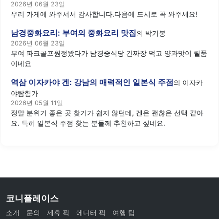
2026년 06월 23일
우리 가게에 와주셔서 감사합니다.다음에 드시로 꼭 와주세요!
남경중화요리: 부여의 중화요리 맛집
의
박기봉
2026년 06월 23일
부여 파크골프원정왔다가 남경중식당 간짜장 먹고 양과맛이 릴품
이네요
역삼 이자카야 겐: 강남의 매력적인 일본식 주점
의
이자카
야탐험가
2026년 05월 11일
정말 분위기 좋은 곳 찾기가 쉽지 않던데, 겐은 괜찮은 선택 같아
요. 특히 일본식 주점 찾는 분들께 추천하고 싶네요.
코니플레이스
소개
문의
제휴 픽
에디터 픽
여행 팁