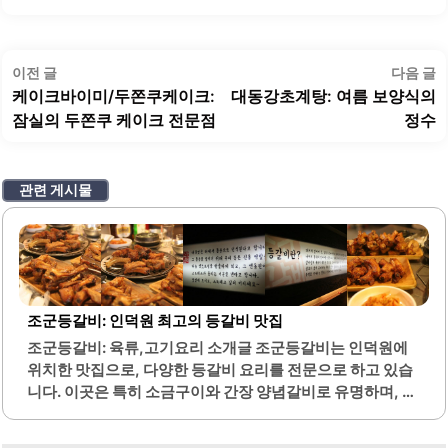
글
이
이전 글
다음 글
탐
전
케이크바이미/두쫀쿠케이크:
대동강초계탕: 여름 보양식의
색
글:
글
잠실의 두쫀쿠 케이크 전문점
정수
관련 게시물
조군등갈비: 인덕원 최고의 등갈비 맛집
조군등갈비: 육류,고기요리 소개글 조군등갈비는 인덕원에
위치한 맛집으로, 다양한 등갈비 요리를 전문으로 하고 있습
니다. 이곳은 특히 소금구이와 간장 양념갈비로 유명하며, 두
툼하고 촉촉한 고기의 질이 뛰어납니다. 고기를 구울 때 적절
한 간이 되어 있어, 별도의 양념 없이도 맛있게 즐길 수 있습