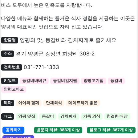
비스 모두에서 높은 만족도를 자랑합니다.
다양한 메뉴와 함께하는 즐거운 식사 경험을 제공하는 이곳은
양평의 대표적인 맛집으로 자리 잡고 있습니다.
양평의 맛, 등갈비와 김치찌개로 즐기세요
한줄평
경기 양평군 강상면 화양리 308-2
주소
031-771-1333
전화번호
키워드
등갈비바베큐
등갈비김치찜
양평고기집
등갈비
양평코바코
테마
아이와 함께
단체회식
데이트하기 좋은
태그
양평 맛집
등갈비
김치찌개
가족 외식
청결한 매장
공유하기
방문자 리뷰: 383개 이상
블로그 리뷰: 367개 이상