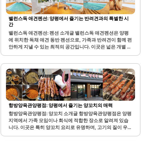
발을 즐길 수 있습니다. 매장 내부는 깔끔하고 쾌적하여, 식사
하기에 좋은 환경을 제공합니다. 친절한 서비스로 고객을 맞
이하며, 전화 주문 시에도 신속하고 친절한 응대를 받을 수 있
밸런스독 애견펜션: 양평에서 즐기는 반려견과의 특별한 시
습니다.족발과 함께 제공되는 마늘, 양배추, 소면 양념은 족
간
발의 맛을 더욱 살려줍니다. 특히, 불족발과 일반 족발을 반반
밸런스독 애견펜션: 펜션 소개글 밸런스독 애견펜션은 양평
으로 주문할 수 있어 다양한 맛을 경험할 수 있는 점이 매력적
에 위치한 독채 애견 동반 펜션으로, 가족과 반려견이 함께 편
입니다. 가족 단위..
안하게 지낼 수 있는 최적의 공간입니다. 이곳은 넓은 개별 운
동장과 온수 수영장이 마련되어 있어 반려견이 자유롭게 뛰
어놀 수 있는 환경을 제공합니다. 숙소 내부는 넓고 깨끗하게
관리되어 있으며, 온돌방과 침대가 다양하게 구비되어 있어
편안한 휴식을 취할 수 있습니다.특히, 수영장은 성인 골반까
지 오는 깊이로 설정되어 있어 반려견과 함께 즐기기에 적합
합니다. 수영장 주변에는 셀프 목욕장이 있어 수영 후 바로 씻
길 수 있는 편리함도 갖추고 있습니다. 또한, 바베큐 시설이
마련되어 있어 가족과 함께 즐거운 시간을 보낼 수 있습니다.
항방양육관양평점: 양평에서 즐기는 양꼬치의 매력
숙소는 서울 근교에 위치해 있어 접근성이 좋으며, 주변에 장
항방양육관양평점: 양꼬치 소개글 항방양육관양평점은 양평
을 볼 수 있는..
지역에서 가족 모임이나 회식에 적합한 장소로 알려져 있습
니다. 이곳은 특히 양꼬치 요리로 유명하며, 고기의 질이 우수
하여 부드럽고 신선한 맛을 자랑합니다. 양꼬치의 향이 거의