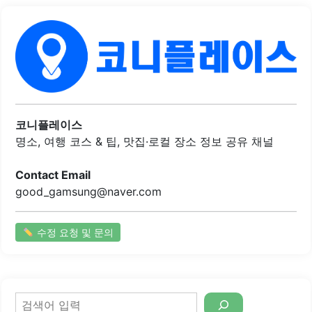
느껴지지 않아 처음 접하는 분들도 부담 없이 즐길 수 있는 점
이 특징입니다.자동으로 구워지는 시스템 덕분에 손님들은
편안하게 대화하며 식사에 집중할 수 있습니다. 또한, 다양한
사이드 메뉴가 준비되어 있어 양꼬치와 함께 즐기기에 좋습
니다. 마라탕과 어향가지 등은 매콤하고 풍미가 뛰어나며, 식
사에 활력을 더해줍니다.이곳은 가족 단위 손님뿐만 아니라
친구들과의 모임에도 적합한 환경을 제공합니다. 내부는 넓
고 쾌적하여 여러 인원이 함께하기에 좋은 구조입니다. 주차
공간도 마련되어 있어 접근성이 뛰어납니다.양평역과 가까
코니플레이스
운 위치에 있어 대중교통 이용도 용이합니다. 모든 메뉴는..
명소, 여행 코스 & 팁, 맛집·로컬 장소 정보 공유 채널
Contact Email
good_gamsung@naver.com
수정 요청 및 문의
검