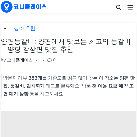
Skip
Ma
to
Me
content
Posted
장소 추천
in
양평등갈비: 양평에서 맛보는 최고의 등갈비
｜양평 강상면 맛집 추천
by
코니플레이스
•
•
0
방문자 리뷰
383개
를 기준으로 최근 많이 찾는 이 장소는
양평 맛
집, 등갈비, 김치찌개
태그로 분류돼요. 방문 전
이용 요금·예약 조
건·대기 상황
등을 체크하세요.