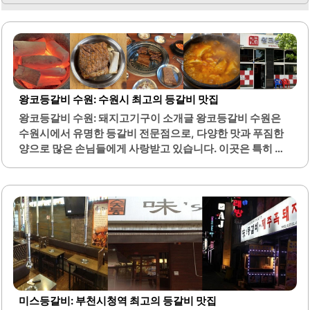
왕코등갈비 수원: 수원시 최고의 등갈비 맛집
왕코등갈비 수원: 돼지고기구이 소개글 왕코등갈비 수원은
수원시에서 유명한 등갈비 전문점으로, 다양한 맛과 푸짐한
양으로 많은 손님들에게 사랑받고 있습니다. 이곳은 특히 초
벌구이로 제공되는 등갈비가 특징이며, 부드러운 살코기와
잘 배어든 양념이 조화를 이루어 맛있게 즐길 수 있습니다. 또
한, 매운맛과 순한맛을 선택할 수 있어 개인의 취향에 맞게 즐
길 수 있는 점이 장점입니다.왕코등갈비의 또 다른 매력은 기
본으로 제공되는 순두부찌개입니다. 이 순두부찌개는 매콤
하고 칼칼한 맛이 등갈비와 잘 어우러져, 식사와 함께 즐기기
에 적합합니다. 식당 내부는 아늑하고 편안한 분위기로, 가족
단위 방문객들에게도 적합한 환경을 제공합니다.주차 공간
도 마련되어 있어 차량 이용 시 편리하게 방문할 수 있습니다.
친절한 직원들이 손님을 맞이하며, 서비스 또한 만족스럽습
미스등갈비: 부천시청역 최고의 등갈비 맛집