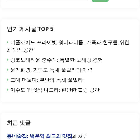
색
인기 게시물 TOP 5
더풀사이드 프라이빗 워터파티룸: 가족과 친구를 위한
최적의 공간
링코노래타운 충주점: 특별한 노래방 경험
문가화령: 가덕도 독채 풀빌라의 매력
그대 머물다: 부안의 독채 풀빌라
이수도 1박3식 나드리: 편안한 힐링 공간
최근 댓글
동네술집: 백운역 최고의 맛집
의
자두