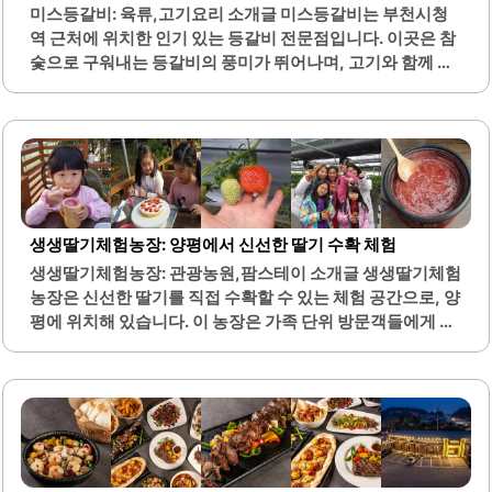
니다. 왕코등갈비는 가성비가 뛰어난 맛집으로, 푸짐한..
미스등갈비: 육류,고기요리 소개글 미스등갈비는 부천시청
역 근처에 위치한 인기 있는 등갈비 전문점입니다. 이곳은 참
숯으로 구워내는 등갈비의 풍미가 뛰어나며, 고기와 함께 제
공되는 다양한 반찬들이 조화를 이루어 맛을 더욱 풍부하게
합니다. 특히, 초벌구이된 등갈비는 주문 후 빠르게 구워져 나
오기 때문에 편리하게 즐길 수 있습니다.라면은 셀프 서비스
로 제공되어 다양한 종류를 선택할 수 있으며, 무한리필로 제
공되는 반찬과 함께 식사를 더욱 즐겁게 만들어 줍니다. 가게
내부는 아늑한 분위기로 꾸며져 있으며, 직원들은 친절하게
서비스를 제공합니다. 또한, 계란찜과 된장찌개 등 서비스 메
생생딸기체험농장: 양평에서 신선한 딸기 수확 체험
뉴도 제공되어 더욱 만족스러운 식사를 경험할 수 있습니다.
생생딸기체험농장: 관광농원,팜스테이 소개글 생생딸기체험
미스등갈비는 항상 많은 손님들로 붐비는 인기 맛집으로, 특
농장은 신선한 딸기를 직접 수확할 수 있는 체험 공간으로, 양
히 저녁 시간대에는 야외에서 식사를 즐길 수 있는 야장 공간
평에 위치해 있습니다. 이 농장은 가족 단위 방문객들에게 적
이 마련되어 있어 더욱..
합하며, 아이들과 함께 즐길 수 있는 다양한 프로그램을 제공
합니다. 농장 내의 딸기는 품질이 우수하여, 방문객들은 신선
한 딸기를 직접 따고 맛볼 수 있는 기회를 가집니다.또한, 농
장 주인은 친절하게 방문객을 맞이하며, 체험에 대한 설명을
자세히 해주어 편안한 분위기를 조성합니다. 농장 주변은 자
연으로 둘러싸여 있어, 쾌적한 환경에서 체험을 즐길 수 있습
니다. 체험 시간은 적절하게 설정되어 있어, 방문객들이 충분