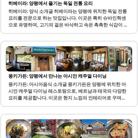
히베이라: 양평에서 즐기는 독일 전통 요리
히 딸기를 수확할 수 있는 시간을 제공합니다.농장 내부에는
히베이라: 양식 소개글 히베이라는 양평에 위치한 독일 전통
아이들이 놀 수 있는 공간도 마련되어 있어, 가족 단위 방문객
요리를 전문으로 하는 맛집입니다. 이곳은 특히 슈바인학센
들이 더욱 즐겁게 시간을 보낼 수 있습니다. 주차 공간도..
으로 유명하며, 고기의 겉은 바삭하고 속은 촉촉한 식감이 특
징입니다. 매장은 넓고 쾌적하여 가족 단위 방문객이나 친구
모임, 직장 회식 등 다양한 용도로 적합합니다.또한, 히베이
라는 스타벅스 더양평DT점과 가까운 위치에 있어 접근성이
뛰어납니다. 메뉴는 슈바인학센 외에도 다양한 파스타와 피
자, 씨푸드 요리 등으로 구성되어 있어 선택의 폭이 넓습니다.
특히, 바질페스토 파스타와 같은 이색적인 메뉴도 제공하여
미식가들에게도 만족을 줄 수 있습니다.친절한 직원들의 서
몽키가든: 양평에서 만나는 아시안 캐주얼 다이닝
비스는 방문객들에게 긍정적인 경험을 제공합니다. 이곳은
몽키가든: 아시아음식 소개글 몽키가든은 양평에 위치한 아
데이트 장소로도 적합하며, 아늑한 분위기 속에서 식사를 즐
시안 캐주얼 다이닝 레스토랑으로, 베트남과 태국의 다양한
길 수 있습니다. 또한, 다양한 음료 메뉴도 마련되어 있어 식
요리를 제공합니다. 이곳은 현지 느낌의 인테리어로 꾸며져
사와 함께 곁들이기 좋습니다.히베이라의 넓은 공간은..
있어 아늑하고 편안한 분위기를 자아냅니다. 몽키가든은 특
히 인기 있는 맛집으로, 많은 손님들이 방문하여 대기하는 경
우가 많습니다.하지만 대기 시간 동안 주변의 아름다운 시골
풍경을 감상할 수 있어 기다림이 지루하지 않습니다. 메뉴는
푸팟퐁 커리, 쌀국수, 쫀득한 찰밥 등 다양한 선택지를 제공