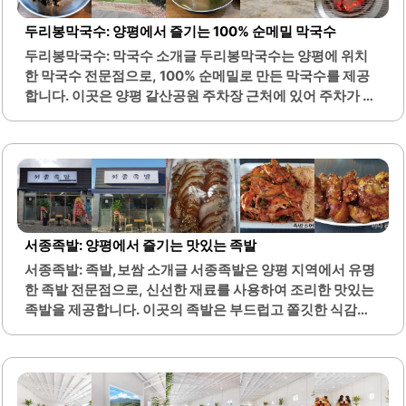
하며, 각 요리는 신선한 재료로 정성스럽게 조리됩니다. 특
히, 푸팟퐁 커리는 고소한 맛과 함께 소프트크랩 튀김이 올라
두리봉막국수: 양평에서 즐기는 100% 순메밀 막국수
가 있어 식감이 뛰어납니다.또한, 쌀국수는 기름지지 않은 깔
두리봉막국수: 막국수 소개글 두리봉막국수는 양평에 위치
끔한 육수로 담백한 맛을 자랑합니다. 몽키가든은 친절한 서
한 막국수 전문점으로, 100% 순메밀로 만든 막국수를 제공
비스와 함께 탁월한 음악 선곡으로 손님들에게 편안한 식사
합니다. 이곳은 양평 갈산공원 주차장 근처에 있어 주차가 용
경험을 제공합니다. 이곳은 가족, 친구,..
이하며, 식사 후에는 공원에서 산책을 즐기기에 적합한 환경
을 갖추고 있습니다. 두리봉막국수의 비빔막국수는 자극적
이지 않은 맛과 감칠맛이 조화를 이루며, 물막국수는 시원한
동치미 육수와 담백한 메밀면이 잘 어우러져 있습니다.이곳
은 조미료를 사용하지 않아 건강을 고려한 메뉴를 제공합니
다. 메밀 100%로 만들어진 막국수는 특별한 맛을 자랑하며,
식감이 독특합니다. 또한, 기본에 충실한 동치미 막국수는 담
서종족발: 양평에서 즐기는 맛있는 족발
백하고 정갈한 맛으로 인기를 끌고 있습니다.두리봉막국수
서종족발: 족발,보쌈 소개글 서종족발은 양평 지역에서 유명
는 친절한 서비스와 함께 맛있는 음식을 제공하여 방문객들
한 족발 전문점으로, 신선한 재료를 사용하여 조리한 맛있는
에게 좋은 경험을 선사합니다. 여름철에는 시원한 막국수로
족발을 제공합니다. 이곳의 족발은 부드럽고 쫄깃한 식감이
더위를 식힐 수 있는 최적의 장소입니다. 이곳은 양평 지역에
특징이며, 잡내가 전혀 없고 깔끔한 맛을 자랑합니다. 또한,
서 막국수를 즐기기에 적합한 장소로,..
족발과 함께 제공되는 비빔국수는 시원하고 새콤달콤한 맛이
일품이며, 함께 나오는 물김치와의 조화가 뛰어납니다.서종
족발은 포장 주문이 가능하여, 집에서도 편리하게 맛있는 족