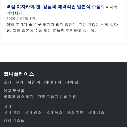
역삼 이자카야 겐: 강남의 매력적인 일본식 주점
의
이자카
야탐험가
2026년 05월 11일
정말 분위기 좋은 곳 찾기가 쉽지 않던데, 겐은 괜찮은 선택 같아
요. 특히 일본식 주점 찾는 분들께 추천하고 싶네요.
코니플레이스
소개
문의
제휴 픽
에디터 픽
여행 팁
여행 도구함
맞춤형 장소 찾기
카드 뒤집기 랜덤 게임
국내
국내 여행
국내 명소
국내 숙소
장소 추천
국내 코스
랭킹 리스트