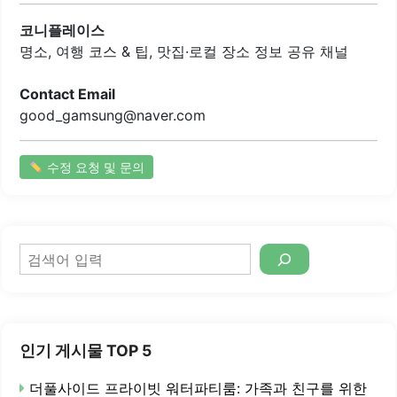
가 준비되어 있어 가족 단위 방문객들도 모두 만족할 수 있습
니다. 따뜻한 메밀칼국수와 시원한 메밀물국수는 부담 없이
코니플레이스
즐기기 좋은 메뉴입니다.이곳의 음식은 소화가 잘 되어..
명소, 여행 코스 & 팁, 맛집·로컬 장소 정보 공유 채널
Contact Email
good_gamsung@naver.com
수정 요청 및 문의
검
색
인기 게시물 TOP 5
더풀사이드 프라이빗 워터파티룸: 가족과 친구를 위한