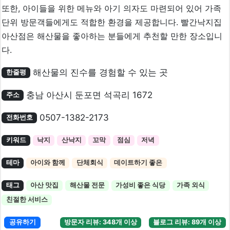
또한, 아이들을 위한 메뉴와 아기 의자도 마련되어 있어 가족
단위 방문객들에게도 적합한 환경을 제공합니다. 빨간낙지집
아산점은 해산물을 좋아하는 분들에게 추천할 만한 장소입니
다.
해산물의 진수를 경험할 수 있는 곳
한줄평
충남 아산시 둔포면 석곡리 1672
주소
0507-1382-2173
전화번호
키워드
낙지
산낙지
꼬막
점심
저녁
테마
아이와 함께
단체회식
데이트하기 좋은
태그
아산 맛집
해산물 전문
가성비 좋은 식당
가족 외식
친절한 서비스
공유하기
방문자 리뷰: 348개 이상
블로그 리뷰: 89개 이상