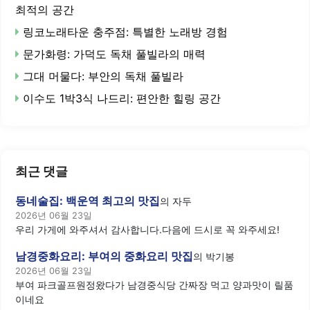
최적의 공간
링코노래타운 충주점: 특별한 노래방 경험
문가화령: 가덕도 독채 풀빌라의 매력
그대 머물다: 부안의 독채 풀빌라
이수도 1박3식 나드리: 편안한 힐링 공간
최근 댓글
동네술집: 백운역 최고의 맛집
의
자두
2026년 06월 23일
우리 가게에 와주셔서 감사합니다.다음에 드시로 꼭 와주세요!
남경중화요리: 부여의 중화요리 맛집
의
박기봉
2026년 06월 23일
부여 파크골프원정왔다가 남경중식당 간짜장 먹고 양과맛이 릴품
이네요