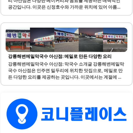
리 아산점은 다양한 베이커리와 음료를 제공하는 매력적인
인테리어는 현대적이고 힙한 분위기를 연출하여 젊은 층에게
공간입니다. 이곳은 신정호수와 가까운 위치에 있어 아름다
도 인기가 많습니다. 고객들은 수제버거의 풍부한 육즙과 맛
운 경관을 감상하며 여유로운 시간을 보낼 수 있습니다. 특히,
을 즐길 수 있으며,..
따뜻한 뱅쇼와 함께 제공되는 다양한 빵과 페스츄리는 많은
고객들에게 사랑받고 있습니다.매장 내부는 조용하고 아늑
한 분위기로, 대화하기에 적합한 2층 공간도 마련되어 있습
니다. 좋은아침페스츄리의 딸기케이크는 신선한 딸기와 풍
부한 생크림이 조화를 이루어 많은 이들에게 인기를 끌고 있
습니다. 이곳은 계절마다 다양한 케이크와 페스츄리를 선보
강릉해변메밀막국수 아산점: 메밀로 만든 다양한 요리
이며, 고객의 기대를 저버리지 않는 맛을 자랑합니다.또한,
강릉해변메밀막국수 아산점: 막국수 소개글 강릉해변메밀막
테이크아웃 서비스가 제공되어 바쁜 일상 속에서도 간편하게
국수 아산점은 인주면 밀두리에 위치한 맛집으로, 메밀로 만
즐길 수 있는 점이 큰 장점입니다. 커피와 함께 즐길 수 있는
든 다양한 요리를 제공하는 곳입니다. 이곳에서는 계절에 관
브런치 메뉴도 다양하게 준비되어 있어, 아침 식사나 간단한
계없이 신선한 메밀을 사용하여 맛있는 음식을 즐길 수 있습
점심으로도 적합합니다...
니다. 특히 메밀막국수와 메밀전은 매우 인기가 있으며, 양이
넉넉하여 만족스러운 식사를 제공합니다.친절한 사장님과
직원들이 있어 편안한 분위기에서 식사를 할 수 있습니다. 주
차 공간이 마련되어 있어 접근성이 좋습니다. 메밀막국수는
적당한 매콤함과 고소한 기름의 맛이 잘 어우러져 있으며, 면
이 부드럽고 잘 끊어져 가위가 필요 없는 점이 특징입니다.또
한, 메밀전은 두툼하고 고소한 맛이 일품입니다. 다양한 메뉴