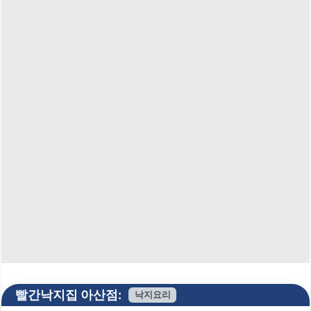
빨간낙지집 아산점:
낙지요리