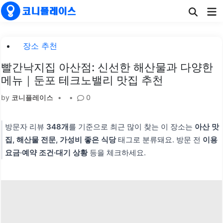
Skip
Ma
to
Me
content
Posted
장소 추천
in
빨간낙지집 아산점: 신선한 해산물과 다양한
메뉴｜둔포 테크노밸리 맛집 추천
by
코니플레이스
•
•
0
방문자 리뷰
348개
를 기준으로 최근 많이 찾는 이 장소는
아산 맛
집, 해산물 전문, 가성비 좋은 식당
태그로 분류돼요. 방문 전
이용
요금·예약 조건·대기 상황
등을 체크하세요.