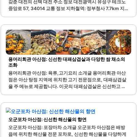
갖춘 대전의 선택 대전 주소 정보 대전광역시 유성구 테크노
편안한 숙소를 찾고 계신다면 이곳이 좋은 선택이 될 것입니
중앙로 57, 34014 교통 정보 지하철역: 정부청사 7.7km 지
다. 주변에 먹자골목이 형성되어..
하철역: 갈마 7.9km 공항: 청주국제공항 34.2km 기차역: 신
탄진역 4.2km 기차역: 대전역 11.1km 랜드마크 정보 탑골프
존 100m 대덕테크노밸리 동화울 수변공원 290m 아주미술
관 1.9km 티놀자 애니멀파크 1.9km 파랑새유소년스포츠클
럽 1.9km 태그 대전호텔편리한위치청결한숙소가성비좋은
호텔친절한서비스 하이라이트 서비스 최고위치 최고무료 주
차맛있는 조식 호텔 소개 테크노밸리 관광 호텔은 대전광역
용머리회관 아산점: 신선한 대패삼겹살과 다양한 쌈 채소의
시 유성구에 위치하여 편리한 교통 접근성을 자랑합니다. 정
조화
부청사와 갈마 지하철역이 각각 7.7km와 7.9km 거리에 있으
용머리회관 아산점: 육류,고기요리 소개글 용머리회관 아산
며, 신탄진역과 대전역도 가까운 거리로 이동이 용이합니다.
점은 아산 탕정 지역에 위치한 고기 전문점으로, 대패삼겹살
청주국제공항까지는 34.2km로, 공항 이용 시에도 편리합니
을 주 메뉴로 제공합니다. 이곳의 대패삼겹살은 신선하고 두
다. 주변에는 다양한 음식점과 편의점이 있어 식사와 간편한
툼한 고기로, 고기 본연의 맛을 잘 느낄 수 있습니다. 특히, 고
쇼핑이 가능합니다...
기의 질이 우수하여 많은 손님들이 만족하는 장소입니다.또
한, 다양한 쌈 채소를 무한으로 제공하는 셀프바가 마련되어
있어, 신선한 야채와 함께 고기를 즐길 수 있는 점이 큰 장점
오군포차 아산점: 신선한 해산물의 향연
입니다. 이곳은 가족 단위 손님이나 회식 장소로도 적합하며,
넓은 주차 공간이 있어 편리하게 이용할 수 있습니다. 내부는
오군포차 아산점: 포장마차 소개글 오군포차 아산점은 배방
깔끔하게 관리되어 있으며, 직원들의 친절한 서비스가 돋보
읍에 위치한 해산물 전문 포차로, 신선한 해산물을 다양하게