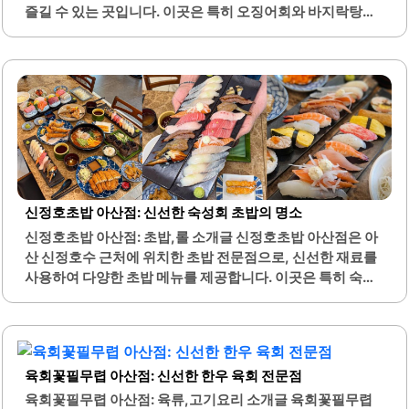
입니다.식사 후에는 볶음밥이나 다양한 반찬을 추가로 즐길
즐길 수 있는 곳입니다. 이곳은 특히 오징어회와 바지락탕이
수 있어 가성비가 뛰어난 곳으로 알려져 있습니다. 또한, 된장
유명하며, 재료 본연의 맛을 살린 요리로 많은 손님들에게 사
찌개와 같은 사이드 메뉴도 맛있어 함께 즐기기 좋습니다. 용
랑받고 있습니다. 오징어회는 쫄깃한 식감과 신선함이 돋보
머리회관..
이며, 바지락탕은 시원하고 칼칼한 국물로 해산물과의 조화
가 뛰어납니다.또한, 다양한 해산물 메뉴가 준비되어 있어 선
택의 폭이 넓습니다. 오군포차는 양도 많고 가성비가 뛰어난
곳으로, 가족 단위 손님이나 친구들과의 모임에도 적합합니
다. 이곳의 해산물은 항상 신선하게 제공되며, 고객의 만족도
를 높이기 위해 최선을 다하고 있습니다.포장 서비스도 제공
하여, 바쁜 일상 속에서도 간편하게 맛있는 해산물을 즐길 수
있습니다. 아늑한 분위기에서 해산물을 즐길 수 있는 이곳은,
신정호초밥 아산점: 신선한 숙성회 초밥의 명소
다양한 연령층의 손님들에게 적합한 장소입니다. 오군포차..
신정호초밥 아산점: 초밥,롤 소개글 신정호초밥 아산점은 아
산 신정호수 근처에 위치한 초밥 전문점으로, 신선한 재료를
사용하여 다양한 초밥 메뉴를 제공합니다. 이곳은 특히 숙성
회 초밥으로 유명하며, 고객들은 그 맛과 질에 대해 높은 평가
를 하고 있습니다. 초밥 세트에는 소바와 튀김이 함께 제공되
어, 한 끼 식사로서의 만족도를 높입니다.또한, 다양한 초밥
구성과 함께 제공되는 후토마키는 많은 손님들에게 인기를
육회꽃필무렵 아산점: 신선한 한우 육회 전문점
끌고 있습니다. 주차 공간이 마련되어 있어 접근성이 좋으며,
주말에도 점심 특선 메뉴를 이용할 수 있어 가성비가 뛰어납
육회꽃필무렵 아산점: 육류,고기요리 소개글 육회꽃필무렵