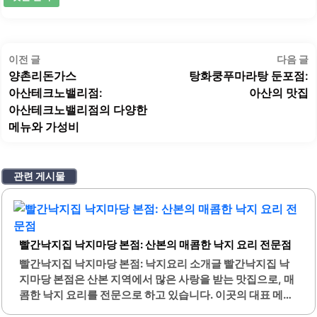
글
이
이전 글
다음 글
탐
전
양촌리돈가스
탕화쿵푸마라탕 둔포점:
색
글:
글
아산테크노밸리점:
아산의 맛집
아산테크노밸리점의 다양한
메뉴와 가성비
관련 게시물
빨간낙지집 낙지마당 본점: 산본의 매콤한 낙지 요리 전문점
빨간낙지집 낙지마당 본점: 낙지요리 소개글 빨간낙지집 낙
지마당 본점은 산본 지역에서 많은 사랑을 받는 맛집으로, 매
콤한 낙지 요리를 전문으로 하고 있습니다. 이곳의 대표 메뉴
인 빨간 낙지볶음은 신선한 낙지를 사용하여 조리되며, 매콤