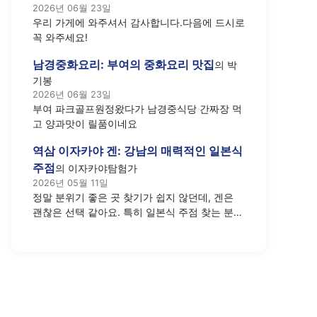
2026년 06월 23일
우리 가게에 와주셔서 감사합니다.다음에 드시로
꼭 와주세요!
남경중화요리: 부여의 중화요리 맛집
의
박
기봉
2026년 06월 23일
부여 파크골프원정왔다가 남경중식당 간짜장 먹
고 양과맛이 릴품이네요
역삼 이자카야 겐: 강남의 매력적인 일본식
주점
의
이자카야탐험가
2026년 05월 11일
정말 분위기 좋은 곳 찾기가 쉽지 않던데, 겐은
괜찮은 선택 같아요. 특히 일본식 주점 찾는 분들
께 추천하고 싶네요.