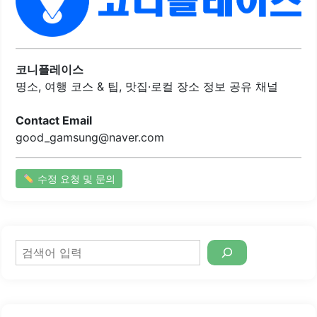
의 사장님은 매우 친절하여 손님들에게 좋은 인상을 남깁니
다.매장 내부는 깔끔하고 쾌적하여 편안하게 식사를 즐길 수
있는 환경을 제공합니다. 다양한 밑반찬도 함께 제공되어, 더
욱 풍성한 식사를 경험할 수 있습니다. 뼈구이 외에도 감자탕
과 우거지탕 등 다양한 메뉴가 있어 선택의 폭이 넓습니다.반
코니플레이스
려동물 동반이 가능한 점도 많은..
명소, 여행 코스 & 팁, 맛집·로컬 장소 정보 공유 채널
Contact Email
good_gamsung@naver.com
수정 요청 및 문의
검
색