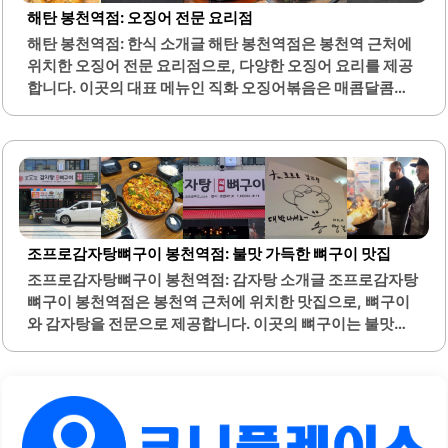
빵을 즐길 수 있습니다. 아침 식사나 간편한 점심으로 적합한
해탄 봉천역점: 오징어 전문 요리점
메뉴들이 많아 바쁜 일상 속에서도 편리하게 이용할 수 있습
해탄 봉천역점: 한식 소개글 해탄 봉천역점은 봉천역 근처에
니다.내부는 아늑한 분위기로, 고객들이 편안하게 식사할 수
위치한 오징어 전문 요리점으로, 다양한 오징어 요리를 제공
있는 공간이 마련되어 있습니다. 친절한 직원들이 있어 서비
합니다. 이곳의 대표 메뉴인 직화 오징어볶음은 매콤달콤한
스 또한 만족스럽습니다. 이곳은 건강한 식사를 원하는 고객
양념과 불향이 어우러져 많은 손님들에게 사랑받고 있습니
들에게도..
다. 매장 내부는 넓고 쾌적하여 가족 외식이나 단체 모임에 적
합한 환경을 제공합니다.또한, 셀프바가 마련되어 있어 다양
한 반찬과 공기밥을 무한으로 즐길 수 있는 점이 큰 장점입니
다. 오징어는 신선하고 쫄깃한 식감이 특징이며, 매운맛 조절
이 가능하여 모든 연령대의 손님들이 편안하게 즐길 수 있습
니다. 해탄 봉천역점은 친절한 서비스로 손님을 맞이하며, 빠
조프로감자탕뼈구이 봉천역점: 불맛 가득한 뼈구이 맛집
른 음식 제공으로 바쁜 점심시간에도 적합합니다.오징어 튀
조프로감자탕뼈구이 봉천역점: 감자탕 소개글 조프로감자탕
김과 무침도 인기 메뉴로, 바삭한 튀김옷과 부드러운 오징어
뼈구이 봉천역점은 봉천역 근처에 위치한 맛집으로, 뼈구이
의 조화가 일품입니다. 이곳은 가격 대비 양이 푸짐하여 가성
와 감자탕을 전문으로 제공합니다. 이곳의 뼈구이는 불맛이
비가 뛰어난 곳으로 알려져 있습니다...
가득하며, 적당한 매운맛으로 많은 손님들에게 사랑받고 있
습니다. 양도 푸짐하여 한 끼 식사로 충분히 만족할 수 있습니
다.특히 뼈에 붙어 있는 살이 부드럽고 야들야들하여 쉽게 발
라 먹을 수 있습니다. 메뉴에는 소주와 같은 주류도 저렴하게
제공되어, 가성비 좋은 식사를 즐길 수 있습니다. 또한, 이곳