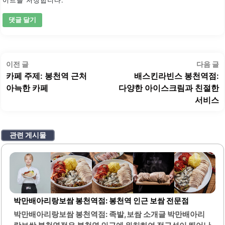
이트를 저장합니다.
글
이
이전 글
다음 글
탐
전
카페 주제: 봉천역 근처
배스킨라빈스 봉천역점:
색
글:
글
아늑한 카페
다양한 아이스크림과 친절한
서비스
관련 게시물
박만배아리랑보쌈 봉천역점: 봉천역 인근 보쌈 전문점
박만배아리랑보쌈 봉천역점: 족발,보쌈 소개글 박만배아리