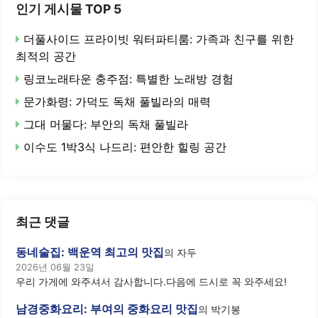
인기 게시물 TOP 5
더풀사이드 프라이빗 워터파티룸: 가족과 친구를 위한
최적의 공간
링코노래타운 충주점: 특별한 노래방 경험
문가화령: 가덕도 독채 풀빌라의 매력
그대 머물다: 부안의 독채 풀빌라
이수도 1박3식 나드리: 편안한 힐링 공간
최근 댓글
동네술집: 백운역 최고의 맛집
의
자두
2026년 06월 23일
우리 가게에 와주셔서 감사합니다.다음에 드시로 꼭 와주세요!
남경중화요리: 부여의 중화요리 맛집
의
박기봉