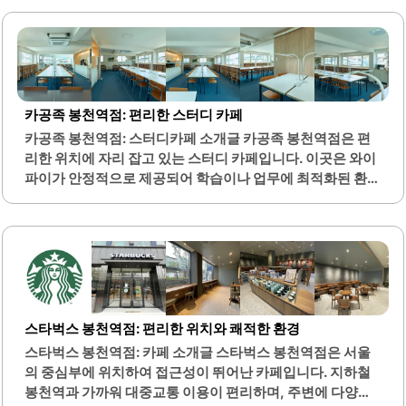
감을 자랑합니다. 또한, 양념이 적절하게 배어 있어 고기의 본
연의 맛을 살리면서도 감칠맛을 더해줍니다.매장은 청결하
게 관리되고 있으며, 셀프바가 잘 갖추어져 있어 고객이 편리
하게 이용할 수 있습니다. 돈마을은 가성비가 뛰어난 곳으로,
합리적인 가격에 푸짐한 양의 고기를 제공하여 많은 이들에
게 사랑받고 있습니다. 기본으로 제공되는 밑반찬 또한 깔끔
카공족 봉천역점: 편리한 스터디 카페
하게 준비되어 있어 고기와 함께 즐기기에 적합합니다.이곳
카공족 봉천역점: 스터디카페 소개글 카공족 봉천역점은 편
은 봉천시장에서 숨은 보석 같은 존재로, 고기와 함께 제공되
리한 위치에 자리 잡고 있는 스터디 카페입니다. 이곳은 와이
는 된장찌개와 계란찜 또한 많은 손님들에게 호평을 받고 있
파이가 안정적으로 제공되어 학습이나 업무에 최적화된 환경
습니다. 친절한 직원들이 고객을 맞이하며, 편안한 외식..
을 제공합니다. 카페 바로 옆에 위치한 화장실은 청결하게 관
리되어 있어 이용하기 편리합니다.커피는 무제한으로 제공
되며, 다양한 음료를 즐길 수 있는 점이 매력적입니다. 카페
내부는 잔잔한 음악이 흐르며 아늑한 분위기를 조성하여 집
중력을 높이는 데 도움을 줍니다. 노트북 좌석은 따로 마련되
어 있지 않지만, 카페의 전반적인 분위기가 공부하기에 적합
합니다.조명은 눈에 부담을 주지 않으며, 편안한 느낌을 줍니
스타벅스 봉천역점: 편리한 위치와 쾌적한 환경
다. 곳곳에 위치한 콘센트는 전자기기를 사용하기에 매우 편
스타벅스 봉천역점: 카페 소개글 스타벅스 봉천역점은 서울
리합니다. 이곳은 조용한 학습 분위기를 제공하여 집중력을
의 중심부에 위치하여 접근성이 뛰어난 카페입니다. 지하철
높일 수 있는 최적의 장소입니다.가격 또한 합리적이며, 종일
봉천역과 가까워 대중교통 이용이 편리하며, 주변에 다양한
이용할 수 있는 옵션이 있어 부담 없이..