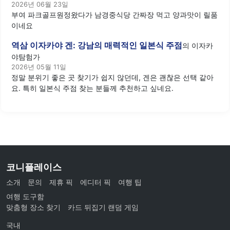
2026년 06월 23일
부여 파크골프원정왔다가 남경중식당 간짜장 먹고 양과맛이 릴품
이네요
역삼 이자카야 겐: 강남의 매력적인 일본식 주점
의
이자카
야탐험가
2026년 05월 11일
정말 분위기 좋은 곳 찾기가 쉽지 않던데, 겐은 괜찮은 선택 같아
요. 특히 일본식 주점 찾는 분들께 추천하고 싶네요.
코니플레이스
소개
문의
제휴 픽
에디터 픽
여행 팁
여행 도구함
맞춤형 장소 찾기
카드 뒤집기 랜덤 게임
국내