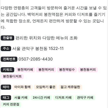
다양한 연령층의 고객들이 방문하여 즐거운 시간을 보낼 수 있
는 공간입니다. 백억커피 봉천역점은 커피와 디저트를 즐기기
에 적합한 장소로, 언제든지 편안하게 방문할 수 있는 곳입니
다.
편리한 위치와 다양한 메뉴의 조화
한줄평
서울 관악구 봉천동 1522-11
주소
0507-2085-4430
전화번호
키워드
봉천역카페
봉천역커피
봉천역빙수
봉천동커피
봉천동디저트
테마
아이와 함께
모임하기 좋은
젊고 캐쥬얼한
태그
서울 카페
24시간 카페
디저트 카페
관악구 카페
커피 전문점