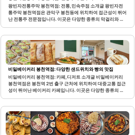
료 옵션 중에는 드래곤스무디와 같은 인기 메뉴도 있어 선택
왕빈자전통주막 봉천역점: 전통,민속주점 소개글 왕빈자전
의 폭이 넓습니다. 음료의 맛은 물론이고, 가격 대비 품질이
통주막 봉천역점은 관악구 봉천동에 위치하여 접근성이 뛰어
우수하여 자주 방문하게 되는 장소입니다. 특히, 음료를..
난 전통주 전문점입니다. 이곳은 다양한 종류의 막걸리와 함
께 전통 안주를 즐길 수 있는 공간으로, 아늑하고 편안한 분위
기를 제공합니다. 특히 해피타임에는 막걸리를 저렴한 가격
에 제공하여 많은 손님들에게 사랑받고 있습니다.안주는 김
치찌개, 애호박찌개 등 다양한 메뉴가 있으며, 신선한 재료로
조리되어 맛이 뛰어납니다. 또한, 해물파전과 짜계치와 같은
인기 메뉴는 술과의 조화가 뛰어나 많은 이들에게 인기를 끌
고 있습니다. 왕빈자전통주막은 야장도 운영하여 시원한 바
비밀베이커리 봉천역점: 다양한 샌드위치와 빵의 맛집
람을 느끼며 외부에서 즐길 수 있는 공간을 마련하고 있습니
비밀베이커리 봉천역점: 카페,디저트 소개글 비밀베이커리
다.이곳의 사장님은 친절하여 손님들에게 따뜻한 환대를 제
봉천역점은 봉천역 2번 출구 근처에 위치하여 대중교통 접근
공하며, 편안한 식사 시간을 보장합니다. 실내는 에어컨이 잘
성이 뛰어난 베이커리 카페입니다. 이곳은 다양한 종류의 샌
작동하여 더운 날씨에도 쾌적하게 이용할 수 있습니다. 또한,
드위치와 빵을 제공하며, 특히 잠봉뵈르 샌드위치와 치폴레
테이블 간 간격이..
치킨 샌드위치가 인기가 많습니다. 신선한 재료로 만들어진
샌드위치는 맛과 품질이 우수하여 많은 고객들에게 사랑받고
있습니다.또한, 소금빵과 치아바타 등 다양한 빵 종류도 제공
되어 선택의 폭이 넓습니다. 비밀베이커리에서는 2+1 행사와
같은 다양한 프로모션을 통해 가성비 좋은 가격으로 맛있는