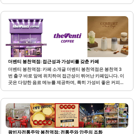
상업시설이 있어 방문하기 좋은 장소입니다. 매장은 넓고 쾌
적하여 혼자서 또는 친구와 함께 시간을 보내기에 적합합니
다.내부는 현대적인 인테리어로 꾸며져 있어 편안한 분위기
를 제공합니다. 또한, 다양한 메뉴가 준비되어 있어 고객의 다
양한 취향을 만족시킬 수 있습니다. 특히, 커피와 함께 제공되
는 샌드위치와 베이커리 메뉴는 많은 이들에게 인기가 있습
니다.매장 내에서는 무료 Wi-Fi를 제공하여 노트북 작업이나
개인적인 용무를 처리하기에도 적합합니다. 또한, 친절한 직
원들이 고객을 맞이하여 서비스 품질이 높습니다. 크리스마
스 시즌에는 특별한 장식으로 분위기를 더욱 아늑하게 만들
더벤티 봉천역점: 접근성과 가성비를 갖춘 카페
어 줍니다.봉천역점은 넓은 창문을 통해 자연광이 잘 들어와
더벤티 봉천역점: 카페 소개글 더벤티 봉천역점은 봉천역 3
쾌적한 환경을 제공합니다...
번 출구 바로 앞에 위치하여 접근성이 뛰어난 카페입니다. 이
곳은 다양한 음료 메뉴를 제공하며, 특히 가성비 좋은 커피로
많은 사랑을 받고 있습니다. 아이스 아메리카노는 큼직한 컵
에 시원하게 담겨 나오며, 고소한 원두 향과 은은한 단맛이 조
화를 이루어 기분을 상쾌하게 해줍니다.또한, 이천쌀라떼와
같은 신제품도 저렴한 가격에 제공되어 많은 손님들이 즐겨
찾습니다. 매장은 아담하지만 좌석이 마련되어 있어 편안하
게 음료를 즐길 수 있는 공간을 제공합니다. 직원들은 친절하
게 응대하며, 음료 주문 후 빠른 픽업이 가능합니다.다양한 음
왕빈자전통주막 봉천역점: 전통주와 안주의 조화