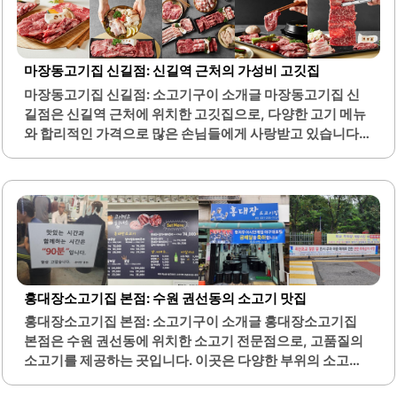
부는 청결하게 관리되어 있으며, 친절한 직원들이 고객을 맞
이합니다. 가족 단위 방문객들에게도 적합한 환경을 제공하
며, 편안한 분위기에서 식사를 즐길 수 있습니다. 또한, 기본
찬과 사이드 메뉴도 다양하게 준비되어 있어, 고객의 입맛을
마장동고기집 신길점: 신길역 근처의 가성비 고깃집
만족시킬 수 있습니다.특히 된장찌개는 많은 손님들에게 호
마장동고기집 신길점: 소고기구이 소개글 마장동고기집 신
평을 받고 있으며, 고기와 함께 즐기기에 좋은 조화로운 맛을
길점은 신길역 근처에 위치한 고깃집으로, 다양한 고기 메뉴
자랑합니다. 마장동고기집 답십리점은 고기를 먹고 싶을 때
와 합리적인 가격으로 많은 손님들에게 사랑받고 있습니다.
자주 찾게 되는 장소로, 많은 이들이 추천하는 곳입니다...
이곳은 소고기와 돼지고기를 포함하여 여러 종류의 고기를
제공하며, 신선한 재료로 조리하여 맛의 깊이를 더합니다. 또
한, 주류 가격이 저렴하여 술과 함께 고기를 즐기기에 적합한
장소입니다.내부는 깔끔하게 관리되어 있으며, 청결함을 유
지하기 위해 노력하고 있습니다. 직원들은 친절하게 손님을
맞이하며, 서비스 또한 신속하고 효율적입니다. 셀프 바를 운
영하여 다양한 반찬과 음료를 자유롭게 이용할 수 있는 점도
장점입니다.이곳은 간단한 모임이나 가족 외식에 적합한 공
홍대장소고기집 본점: 수원 권선동의 소고기 맛집
간으로, 편안한 분위기에서 식사를 즐길 수 있습니다. 고기의
홍대장소고기집 본점: 소고기구이 소개글 홍대장소고기집
양도 넉넉하여 만족감을 높이며, 가격 대비 품질이 뛰어난 점
본점은 수원 권선동에 위치한 소고기 전문점으로, 고품질의
이 많은 손님들에게 긍정적인 인상을 남깁니다. 마장동고기
소고기를 제공하는 곳입니다. 이곳은 다양한 부위의 소고기
집 신길점은..
를 맛볼 수 있으며, 특히 삼각살과 제비추리와 같은 특별한 부