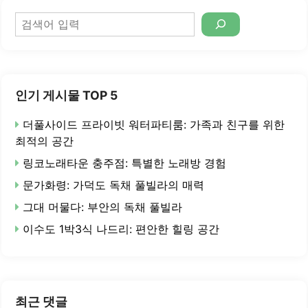
검
색
인기 게시물 TOP 5
더풀사이드 프라이빗 워터파티룸: 가족과 친구를 위한
최적의 공간
링코노래타운 충주점: 특별한 노래방 경험
문가화령: 가덕도 독채 풀빌라의 매력
그대 머물다: 부안의 독채 풀빌라
이수도 1박3식 나드리: 편안한 힐링 공간
최근 댓글