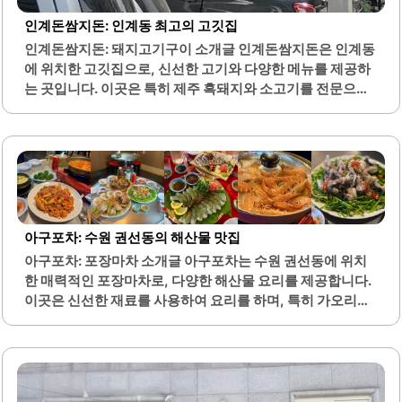
인계돈쌈지돈: 인계동 최고의 고깃집
인계돈쌈지돈: 돼지고기구이 소개글 인계돈쌈지돈은 인계동
에 위치한 고깃집으로, 신선한 고기와 다양한 메뉴를 제공하
는 곳입니다. 이곳은 특히 제주 흑돼지와 소고기를 전문으로
하며, 고기의 질이 뛰어나고 맛이 우수합니다. 고기는 핏물이
전혀 나오지 않아 더욱 깔끔하게 즐길 수 있으며, 고기를 구워
주는 서비스가 있어 편리합니다.기본으로 제공되는 계란찜
과 된장찌개는 맛이 좋고, 밑반찬 또한 신선하여 식사를 더욱
풍성하게 만들어 줍니다. 인계돈쌈지돈은 가격 대비 훌륭한
가성비를 자랑하며, 두 명이서 충분히 배부르게 식사하고도
5만원이 안 되는 가격으로 즐길 수 있습니다. 이곳은 가족 단
아구포차: 수원 권선동의 해산물 맛집
위 방문객이나 친구들과의 모임에 적합한 장소로, 넓은 공간
아구포차: 포장마차 소개글 아구포차는 수원 권선동에 위치
과 쾌적한 환경을 갖추고 있습니다.또한, 주차 공간이 마련되
한 매력적인 포장마차로, 다양한 해산물 요리를 제공합니다.
어 있어 차량 이용 시에도 편리합니다. 인계동에서 삼겹살과
이곳은 신선한 재료를 사용하여 요리를 하며, 특히 가오리찜
차돌박이를 즐기고 싶다면 이곳이 최적의..
과 생새우회가 인기 메뉴입니다. 가오리찜은 매콤한 양념과
신선한 채소가 조화를 이루어 많은 손님들에게 사랑받고 있
습니다.생새우회는 탱글탱글한 식감과 신선한 맛이 특징이
며, 제철 메뉴로 항상 많은 이들의 관심을 받고 있습니다. 아
구포차는 아늑한 분위기 속에서 친구나 가족과 함께 즐기기