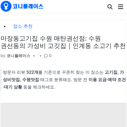
Skip
Ma
to
Me
content
Posted
장소 추천
in
마장동고기집 수원 매탄권선점: 수원
권선동의 가성비 고깃집｜인계동 소고기 추천
by
코니플레이스
•
•
0
방문자 리뷰
522개
를 기준으로 꾸준히 찾는 이 장소는
고기집, 가
성비맛집, 수원맛집
태그로 분류돼요. 방문 전
이용 요금·예약 조건
·대기 상황
등을 체크하세요.