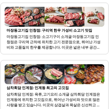
위가 인기를 끌고 있습니다. 고기의 육질이 뛰어나고 잡내가
없으며, 가격 또한 합리적이어서 많은 손님들이 만족하고 있
습니다.또한, 밑반찬과 된장밥도 맛있어 고기와 함께 즐기기
에 좋습니다. 사장님과 직원들은 친절하며, 고객을 위한 세심
한 배려가 돋보입니다. 이곳은 예약을 통해 대기 없이 편리하
게 식사를 할 수 있는 점도 장점입니다.특히, 모든 반찬과 냉
마장동고기집 인창점: 구리역 한우 가성비 소고기 맛집
면 소스는 사장님이 직접 만드신다고 하여 더욱 신뢰할 수 있
마장동고기집 인창점: 소고기구이 소개글 마장동고기집 인
습니다. 홍대장소고기집 본점은 가족, 친구와 함께 방문하기
창점은 구리역 근처에 위치한 고기 전문점으로, 뛰어난 가성
에 적합한 장소로, 특별한 날의 기념일이나 소중한 모임에 적
비와 고품질의 한우를 제공합니다. 이곳은 넓은 내부 공간을
합합니다. 고기의 품질과 맛, 그리고..
갖추고 있어 가족 단위 방문객이나 단체 회식에 적합합니다.
고기의 질이 우수하여 선홍빛의 고기를 제공하며, 신선한 셀
프바에서 다양한 밑반찬을 즐길 수 있습니다.사장님의 친절
한 서비스는 식사 경험을 더욱 쾌적하게 만들어 주며, 주차 공
간도 마련되어 있어 방문이 용이합니다. 메뉴에는 프리미엄
돼지고기와 한우가 포함되어 있으며, 고기와 함께 제공되는
냉면은 느끼함을 잡아주는 조화로운 맛을 자랑합니다. 고기
삼차회담 인계점: 인계동 최고의 고깃집
를 주문하면 사장님이 직접 썰어 주시며, 고객의 편의를 고려
삼차회담 인계점: 육류,고기요리 소개글 삼차회담 인계점은
한 서비스가 돋보입니다.이곳은 고기 질이 뛰어나고 가격이
인계동에 위치한 고깃집으로, 뛰어난 가성비와 맛으로 많은
저렴하여 많은 이들에게 사랑받고 있습니다. 특히, 소주와 맥
사랑을 받고 있습니다. 이곳의 삼겹살과 목살은 신선하고 질
주를 저렴한 가격에 제공하여 술을 즐기는 분들에게도 적합