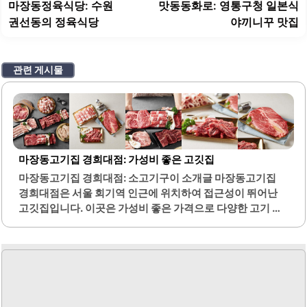
탐
전
마장동정육식당: 수원
맛동동화로: 영통구청 일본식
색
글:
글
권선동의 정육식당
야끼니꾸 맛집
관련 게시물
마장동고기집 경희대점: 가성비 좋은 고깃집
마장동고기집 경희대점: 소고기구이 소개글 마장동고기집
경희대점은 서울 회기역 인근에 위치하여 접근성이 뛰어난
고깃집입니다. 이곳은 가성비 좋은 가격으로 다양한 고기 메
뉴를 제공하여 많은 손님들이 찾는 인기 있는 장소입니다. 특
히, 소주와 맥주가 2,000원으로 저렴하여 친구나 가족과 함
께 모임을 갖기에 적합합니다.고기의 질이 우수하여 가격 대
비 훌륭한 맛을 자랑합니다. 또한, 직원들이 친절하여 고객 서
비스에 대한 만족도가 높습니다. 내부는 깔끔하게 관리되고
있어 쾌적한 식사 환경을 제공합니다.다양한 메뉴가 준비되