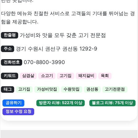
다양한 메뉴와 친절한 서비스로 고객들의 기대를 뛰어넘는 경
험을 제공합니다.
가성비와 맛을 모두 갖춘 고기 전문점
한줄평
경기 수원시 권선구 권선동 1292-9
주소
070-8800-3990
전화번호
키워드
삼겹살
소고기
고기집
돼지갈비
육회
태그
고기집
가성비맛집
수원맛집
권선동
고기전문점
공유하기
방문자 리뷰: 522개 이상
블로그 리뷰: 75개 이상
정보 수정 요청