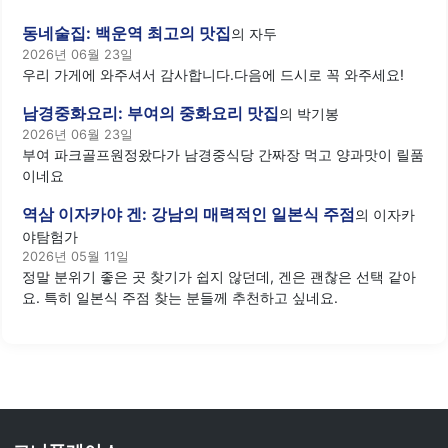
동네술집: 백운역 최고의 맛집
의
자두
2026년 06월 23일
우리 가게에 와주셔서 감사합니다.다음에 드시로 꼭 와주세요!
남경중화요리: 부여의 중화요리 맛집
의
박기봉
2026년 06월 23일
부여 파크골프원정왔다가 남경중식당 간짜장 먹고 양과맛이 릴품
이네요
역삼 이자카야 겐: 강남의 매력적인 일본식 주점
의
이자카
야탐험가
2026년 05월 11일
정말 분위기 좋은 곳 찾기가 쉽지 않던데, 겐은 괜찮은 선택 같아
요. 특히 일본식 주점 찾는 분들께 추천하고 싶네요.