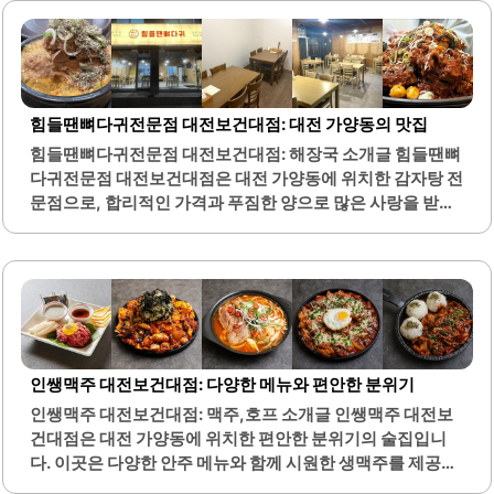
힘들땐뼈다귀전문점 대전보건대점: 대전 가양동의 맛집
힘들땐뼈다귀전문점 대전보건대점: 해장국 소개글 힘들땐뼈
다귀전문점 대전보건대점은 대전 가양동에 위치한 감자탕 전
문점으로, 합리적인 가격과 푸짐한 양으로 많은 사랑을 받고
있습니다. 이곳의 대표 메뉴인 감자탕은 신선한 재료로 만들
어져 깊고 진한 국물 맛이 특징입니다. 특히, 뼈해장국은 부드
러운 뼈와 함께 풍부한 국물 맛을 자랑하여 많은 손님들이 찾
는 인기 메뉴입니다.또한, 뼈찜은 매콤한 양념과 함께 제공되
어 매운 음식을 선호하는 분들에게 적합합니다. 고객들은 이
곳의 넉넉한 양과 맛을 높이 평가하며, 가격 대비 만족도가 매
우 높습니다. 직원들의 친절한 서비스 또한 이곳의 큰 장점 중
인쌩맥주 대전보건대점: 다양한 메뉴와 편안한 분위기
하나입니다.손님들은 매번 방문할 때마다 푸짐한 식사를 즐
인쌩맥주 대전보건대점: 맥주,호프 소개글 인쌩맥주 대전보
길 수 있으며, 셀프 비빔밥과 라면사리 추가 서비스도 제공되
건대점은 대전 가양동에 위치한 편안한 분위기의 술집입니
어 더욱 다양한 맛을 경험할 수 있습니다. 힘들땐뼈다귀전문
다. 이곳은 다양한 안주 메뉴와 함께 시원한 생맥주를 제공하
점은 가족 단위 손님이나..
여 많은 손님들에게 사랑받고 있습니다. 특히, 안주 종류가 다