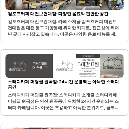
곳은 대전보건대와 가까워 학생들에게도 매우 편리한 위치에
있습니다.매장 직원들은 친절하고 고객의 요구에 귀 기울이
컴포즈커피 대전보건대점: 다양한 음료와 편안한 공간
며, 음료에 대한 설명도 잘 해주어 처음 방문하는 고객들도 쉽
컴포즈커피 대전보건대점: 카페 소개글 컴포즈커피 대전보
게 적응할 수 있습니다. 또한, 아메리카노와 같은 특별 행사도
건대점은 대전 동구 가양동에 위치한 카페로, 접근성이 뛰어
진행하여 다양한 음료를 저렴하게 즐길 수 있는 기회를 제공
난 곳에 자리잡고 있습니다. 이곳은 다양한 음료 메뉴를 제공
합니다. 공차..
하며, 특히 더블초코라떼와 같은 인기 음료가 많은 사랑을 받
고 있습니다. 매장 내부는 깔끔하게 관리되어 있어 쾌적한 환
경에서 음료를 즐길 수 있습니다.고객을 위한 편의시설도 잘
갖추어져 있어, 다양한 연령층이 이용하기에 적합합니다. 친
절한 직원들이 고객의 편의를 위해 최선을 다하고 있으며, 신
메뉴도 지속적으로 출시되어 고객의 기대를 충족시키고 있습
니다. 컴포즈커피 대전보건대점은 특히 바쁜 시간대에도 고
스터디카페 더딩글 원곡점: 24시간 운영되는 아늑한 스터디
객을 소중히 여기는 서비스를 제공하여, 방문객들에게 긍정
공간
적인 경험을 선사합니다.또한, 카페 주변에는 다양한 편의시
스터디카페 더딩글 원곡점: 스터디카페 소개글 스터디카페
설이 있어 방문 후 다른 활동으로 이어지기에도 좋은 위치에
더딩글 원곡점은 안산 원곡동에 위치한 24시간 운영되는 스
있습니다. 이곳은 친구, 가족과 함께 편안한 시간을 보내기에
터디 카페입니다. 이곳은 조용하고 아늑한 분위기로, 공부나
적합한..
작업에 집중하기에 최적의 환경을 제공합니다. 내부는 화이
트 톤으로 깔끔하게 꾸며져 있으며, 청결하게 관리되어 있어
쾌적한 이용이 가능합니다.각 자리마다 콘센트가 마련되어