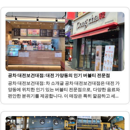
양하여 여러 가지 맛을 즐길 수 있는 점이 큰 장점입니다.메뉴
는 육회, 제육볶음, 오징어튀김 등으로 구성되어 있으며, 모
든 음식이 높은 퀄리티를 자랑합니다. 가성비 또한 뛰어나 많
은 손님들이 만족하며 방문하고 있습니다. 이곳은 학교 근처
에 위치해 있어 학생들과 커플들이 자주 찾는 장소입니다.친
절한 직원들이 상주하고 있어 서비스 또한 매우 우수합니다.
분위기는 편안하고 대화하기 좋은 환경으로, 친구나 연인과
함께하는 데 적합합니다. 늦은 시간까지 영업하여 언제든지
방문할 수 있는 점도 큰 장점입니다.또한, 야구 경기를 시청할
수 있는 시설이 마련되어..
공차 대전보건대점: 대전 가양동의 인기 버블티 전문점
공차 대전보건대점: 차 소개글 공차 대전보건대점은 대전 가
양동에 위치한 인기 있는 버블티 전문점으로, 다양한 음료와
편안한 분위기를 제공합니다. 이 매장은 특히 깔끔하고 세련
된 인테리어로 고객들에게 쾌적한 환경을 제공합니다. 매장
내부는 밝고 아늑하여 친구들과의 대화나 공부를 하기에 적
합합니다.또한, 공차 대전보건대점은 다양한 메뉴를 갖추고
있어 고객들이 선택할 수 있는 폭이 넓습니다. 특히, 신제품과
인기 메뉴들이 조화를 이루어 많은 사랑을 받고 있습니다. 이