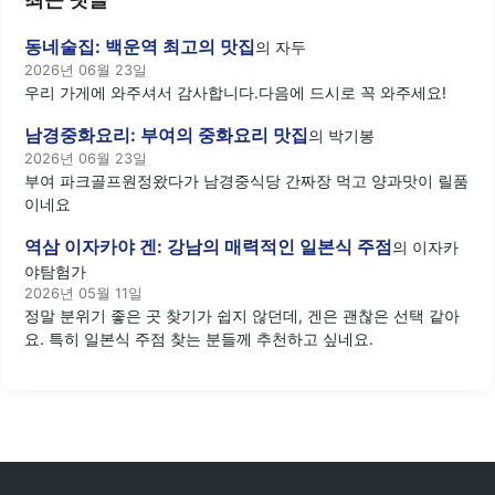
동네술집: 백운역 최고의 맛집
의
자두
2026년 06월 23일
우리 가게에 와주셔서 감사합니다.다음에 드시로 꼭 와주세요!
남경중화요리: 부여의 중화요리 맛집
의
박기봉
2026년 06월 23일
부여 파크골프원정왔다가 남경중식당 간짜장 먹고 양과맛이 릴품
이네요
역삼 이자카야 겐: 강남의 매력적인 일본식 주점
의
이자카
야탐험가
2026년 05월 11일
정말 분위기 좋은 곳 찾기가 쉽지 않던데, 겐은 괜찮은 선택 같아
요. 특히 일본식 주점 찾는 분들께 추천하고 싶네요.