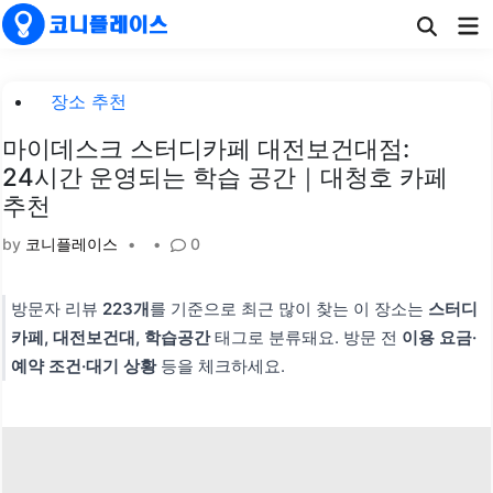
Skip
Ma
to
Me
content
Posted
장소 추천
in
마이데스크 스터디카페 대전보건대점:
24시간 운영되는 학습 공간｜대청호 카페
추천
by
코니플레이스
•
•
0
방문자 리뷰
223개
를 기준으로 최근 많이 찾는 이 장소는
스터디
카페, 대전보건대, 학습공간
태그로 분류돼요. 방문 전
이용 요금·
예약 조건·대기 상황
등을 체크하세요.