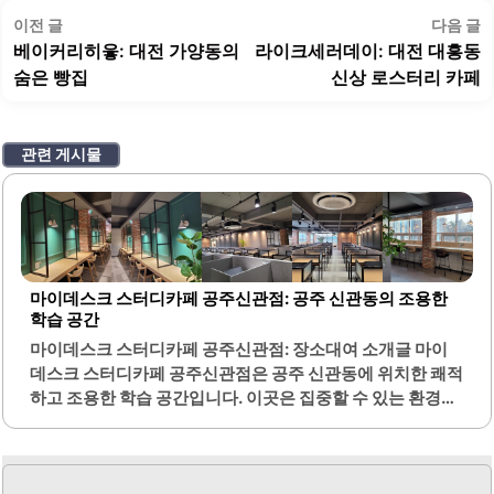
글
이
이전 글
다음 글
탐
전
베이커리히읗: 대전 가양동의
라이크세러데이: 대전 대흥동
색
글:
글
숨은 빵집
신상 로스터리 카페
관련 게시물
마이데스크 스터디카페 공주신관점: 공주 신관동의 조용한
학습 공간
마이데스크 스터디카페 공주신관점: 장소대여 소개글 마이
데스크 스터디카페 공주신관점은 공주 신관동에 위치한 쾌적
하고 조용한 학습 공간입니다. 이곳은 집중할 수 있는 환경을
제공하여 많은 이용자들에게 사랑받고 있습니다. 스터디카
페 내부는 항상 청결하게 관리되며, 매일 아침 환기와 청소가
이루어져 쾌적한 학습 환경을 유지합니다.다양한 좌석 옵션