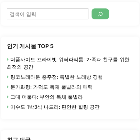
검
색
인기 게시물 TOP 5
더풀사이드 프라이빗 워터파티룸: 가족과 친구를 위한
최적의 공간
링코노래타운 충주점: 특별한 노래방 경험
문가화령: 가덕도 독채 풀빌라의 매력
그대 머물다: 부안의 독채 풀빌라
이수도 1박3식 나드리: 편안한 힐링 공간
최근 댓글