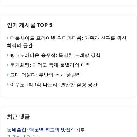
인기 게시물 TOP 5
더풀사이드 프라이빗 워터파티룸: 가족과 친구를 위한
최적의 공간
링코노래타운 충주점: 특별한 노래방 경험
문가화령: 가덕도 독채 풀빌라의 매력
그대 머물다: 부안의 독채 풀빌라
이수도 1박3식 나드리: 편안한 힐링 공간
최근 댓글
동네술집: 백운역 최고의 맛집
의
자두
2026년 06월 23일