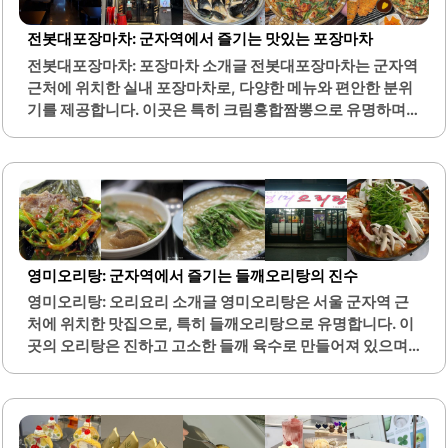
좋은 시간을 보낼 수 있도록 도와줍니다. 주차 공간이 넓어 차
량 이용 시 편리함을 제공합니다.다양한 빵 종류와 음료가 준
전봇대포장마차: 군자역에서 즐기는 맛있는 포장마차
비되어 있어 선택의 폭이 넓습니다. 이곳은 특히 통밤빵과 고
전봇대포장마차: 포장마차 소개글 전봇대포장마차는 군자역
메버터프레첼이 인기 있으며, 고객들은 빵의 풍미와 질감에
근처에 위치한 실내 포장마차로, 다양한 메뉴와 편안한 분위
대해 긍정적인 반응을 보이고 있습니다. 또한, 카페라떼와 아
기를 제공합니다. 이곳은 특히 크림홍합짬뽕으로 유명하며,
메리카노도 맛있어 음료 선택에..
부드러운 크림 소스와 신선한 홍합이 조화를 이루어 많은 손
님들에게 사랑받고 있습니다. 또한, 큼지막한 새우가 들어가
있어 술안주로 적합합니다.메뉴 구성은 다양하여 여러 가지
음식을 즐길 수 있으며, 특히 염통튀김과 국물닭발이 인기입
니다. 야외 테이블도 마련되어 있어 날씨가 좋은 날에는 야외
에서 식사를 즐기기에 좋습니다. 내부는 깔끔하고 조용한 분
위기로, 대화하기에도 적합합니다.이곳은 늦은 시간까지 운
영미오리탕: 군자역에서 즐기는 들깨오리탕의 진수
영되어, 새벽 시간에도 방문할 수 있는 장점이 있습니다. 또
영미오리탕: 오리요리 소개글 영미오리탕은 서울 군자역 근
한, 직원들의 친절한 서비스가 돋보이며, 손님들이 편안하게
처에 위치한 맛집으로, 특히 들깨오리탕으로 유명합니다. 이
식사할 수 있도록 배려하고 있습니다. 전봇대포장마차는 가
곳의 오리탕은 진하고 고소한 들깨 육수로 만들어져 있으며,
성비 좋은 맛집으로, 다양한 안주와 음료를 함께 즐길 수 있는
미나리와의 조화가 뛰어납니다. 오리탕은 반마리 기준으로
공간입니다.특히, 시원한..
제공되며, 두 사람이 충분히 나눠 먹을 수 있는 양입니다.이곳
에서는 웨이팅이 있을 수 있으나, 미리 주문을 받아 놓기 때문
에 자리 착석 후 빠르게 음식을 받을 수 있는 편리함이 있습니