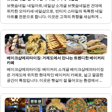
기간 동안 아름다운 손톱을 유지할 수 있도록 돕습니다. 이곳
브렛숨네일: 네일아트,네일샵 소개글 브렛숨네일은 건대에
은 고객의 편의를 고려하여 대중교통으로 접근하기 쉬운 위
위치한 오마카세 네일샵으로, 빈티지 스타일의 독특한 네일
치에 자리잡고 있으며, 다양한 디자인과 색상 조합을 통해 고
아트를 전문으로 합니다. 이곳은 고객의 취향을 세심하게 반
객의 개성을 표현할..
영하여 맞춤형 디자인을 제공하는 것이 특징입니다. 원장님
은 고객과의 상담을 통해 원하는 스타일을 정확히 파악하고,
다양한 아트 옵션을 제안합니다.또한, 네일 아트의 유지력이
뛰어나며, 고객들이 만족할 수 있도록 꼼꼼하게 시술합니다.
브렛숨네일은 아늑하고 편안한 분위기를 제공하여, 고객들
이 시술 중 편안함을 느낄 수 있도록 배려하고 있습니다. 이곳
의 아트는 빈티지 키치와 Y2K 스타일을 잘 살리고 있으며, 매
베이크샵에피타이징: 거제도에서 만나는 트렌디한 베이커리
달 새로운 컨셉으로 고객을 맞이합니다.고객들은 이곳에서
카페
제공하는 다양한 색상과 아트 디자인에 대해 높은 만족도를
베이크샵에피타이징: 베이커리 소개글 베이크샵에피타이징
보이고 있습니다. 특히, 원컬러 시술도 섬세하게 진행되어,
은 거제도에 위치한 현대적인 베이커리 카페로, 넓고 깔끔한
고객들이 원하는 결과물을 얻을 수 있습니다. 브렛숨네일은
공간이 특징입니다. 이곳은 햇살이 잘 들어오는 환경에서 여
접근성이 뛰어난..
유롭게 빵과 음료를 즐길 수 있는 최적의 장소입니다. 모든 빵
은 직접 베이킹하여 신선함이 느껴지며, 다양한 종류의 빵이
준비되어 있습니다.특히 속재료가 풍부하여 맛의 깊이가 뛰
어나며, 빵과 함께 제공되는 커피와 음료는 조화를 이루어 더
욱 맛있습니다. 또한, 친절한 직원들이 고객을 맞이하여 기분