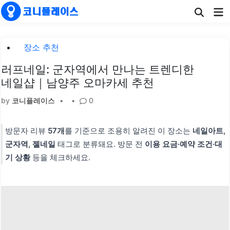
Skip
Ma
to
Me
content
Posted
장소 추천
in
러프네일: 군자역에서 만나는 트렌디한
네일샵｜남양주 오마카세 추천
by
코니플레이스
•
•
0
방문자 리뷰
57개
를 기준으로 조용히 알려진 이 장소는
네일아트,
군자역, 젤네일
태그로 분류돼요. 방문 전
이용 요금·예약 조건·대
기 상황
등을 체크하세요.