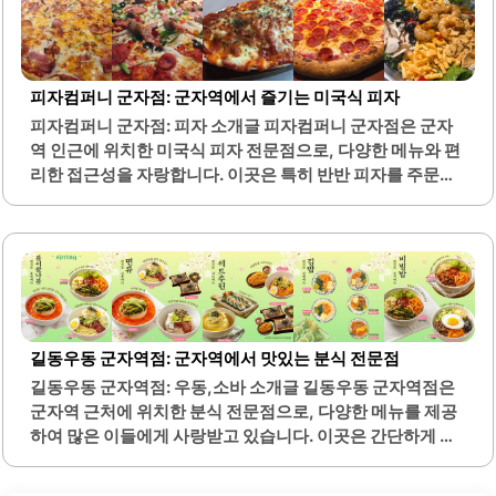
스로 식사하는 동안 기분 좋은 경험을 선사합니다. 음식은 신
선한 재료로 조리되어 정갈하게 제공되며, 양도 넉넉하여 만
족스러운 식사를 할 수 있습니다. 메뉴의 간이 적당하여 누구
나 부담 없이 즐길 수 있으며, 다양한 소스와 반찬이 함께 제
피자컴퍼니 군자점: 군자역에서 즐기는 미국식 피자
공되어 선택의 폭이 넓습니다.특히, 닭갈비의 양념은 자극적
피자컴퍼니 군자점: 피자 소개글 피자컴퍼니 군자점은 군자
이지 않아 여러 번 리필하며 즐길 수 있는 매력이 있습니다.
역 인근에 위치한 미국식 피자 전문점으로, 다양한 메뉴와 편
가족 단위 손님이나 연인과의 데이트에도 적합한 장소로, 부
리한 접근성을 자랑합니다. 이곳은 특히 반반 피자를 주문할
모님과..
수 있는 점이 특징적이며, 고객은 두 가지 맛을 동시에 즐길
수 있습니다. 매장 내부는 아늑하고 힙한 분위기로 꾸며져 있
어, 친구들과의 대화나 소중한 시간을 보내기에 적합합니다.
피자는 갓 구워져 나와 따뜻하고 풍부한 맛을 제공합니다. 또
한, 셀프 코너가 마련되어 있어 필요한 만큼의 식기와 소스를
자유롭게 가져다 사용할 수 있습니다. 피자와 함께 제공되는
주류는 소주와 맥주로, 고객은 다양한 음료와 함께 식사를 즐
길동우동 군자역점: 군자역에서 맛있는 분식 전문점
길 수 있습니다.피자컴퍼니 군자점은 9년 이상의 운영 경험
길동우동 군자역점: 우동,소바 소개글 길동우동 군자역점은
을 바탕으로, 고객들에게 지속적으로 맛있는 피자를 제공하
군자역 근처에 위치한 분식 전문점으로, 다양한 메뉴를 제공
고 있습니다. 매장 내에서는 친절한 서비스가 제공되며, 고객
하여 많은 이들에게 사랑받고 있습니다. 이곳은 간단하게 한
의..
끼를 해결할 수 있는 편리한 장소로, 특히 혼자 식사하기에 적
합한 환경을 갖추고 있습니다. 매장은 넓고 깨끗하여 쾌적한