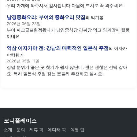
우리 가게에 와주셔서 감사합니다.다음에 드시로 꼭 와주세요!
남경중화요리: 부여의 중화요리 맛집
의
박기봉
2026년 06월 23일
부여 파크골프원정왔다가 남경중식당 간짜장 먹고 양과맛이 릴품
이네요
역삼 이자카야 겐: 강남의 매력적인 일본식 주점
의
이자카
야탐험가
2026년 05월 11일
정말 분위기 좋은 곳 찾기가 쉽지 않던데, 겐은 괜찮은 선택 같아
요. 특히 일본식 주점 찾는 분들께 추천하고 싶네요.
코니플레이스
소개
문의
제휴 픽
에디터 픽
여행 팁