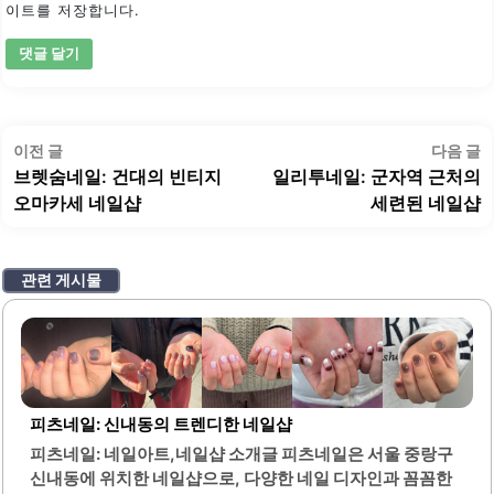
이트를 저장합니다.
글
이
이전 글
다음 글
탐
전
브렛숨네일: 건대의 빈티지
일리투네일: 군자역 근처의
색
글:
글
오마카세 네일샵
세련된 네일샵
관련 게시물
피츠네일: 신내동의 트렌디한 네일샵
피츠네일: 네일아트,네일샵 소개글 피츠네일은 서울 중랑구
신내동에 위치한 네일샵으로, 다양한 네일 디자인과 꼼꼼한