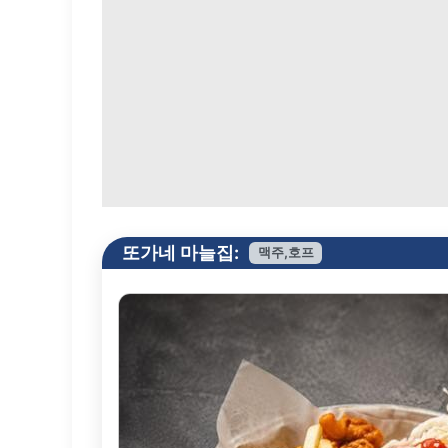
또가네 마늘집:
맥주,호프