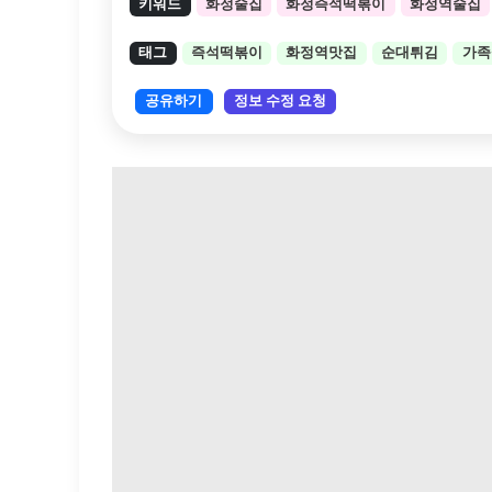
키워드
화정술집
화정즉석떡볶이
화정역술집
태그
즉석떡볶이
화정역맛집
순대튀김
가족
공유하기
정보 수정 요청