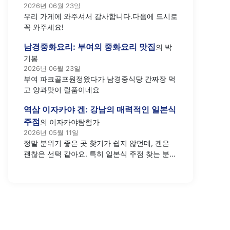
2026년 06월 23일
우리 가게에 와주셔서 감사합니다.다음에 드시로
꼭 와주세요!
남경중화요리: 부여의 중화요리 맛집
의
박
기봉
2026년 06월 23일
부여 파크골프원정왔다가 남경중식당 간짜장 먹
고 양과맛이 릴품이네요
역삼 이자카야 겐: 강남의 매력적인 일본식
주점
의
이자카야탐험가
2026년 05월 11일
정말 분위기 좋은 곳 찾기가 쉽지 않던데, 겐은
괜찮은 선택 같아요. 특히 일본식 주점 찾는 분들
께 추천하고 싶네요.