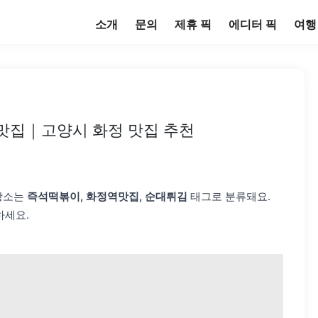
소개
문의
제휴 픽
에디터 픽
여행
 맛집｜고양시 화정 맛집 추천
 장소는
즉석떡볶이, 화정역맛집, 순대튀김
태그로 분류돼요.
하세요.