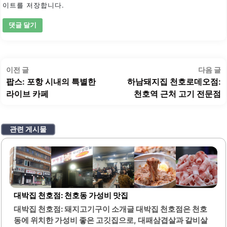
이트를 저장합니다.
글
이
이전 글
다음 글
탐
전
팝스: 포항 시내의 특별한
하남돼지집 천호로데오점:
색
글:
글
라이브 카페
천호역 근처 고기 전문점
관련 게시물
대박집 천호점: 천호동 가성비 맛집
대박집 천호점: 돼지고기구이 소개글 대박집 천호점은 천호
동에 위치한 가성비 좋은 고깃집으로, 대패삼겹살과 갈비살