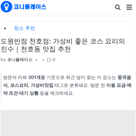
Skip
Ma
to
Me
content
Posted
장소 추천
in
도원반점 천호점: 가성비 좋은 코스 요리의
진수｜천호동 맛집 추천
by
코니플레이스
•
•
0
방문자 리뷰
201개
를 기준으로 최근 많이 찾는 이 장소는
중국음
식, 코스요리, 가성비맛집
태그로 분류돼요. 방문 전
이용 요금·예
약 조건·대기 상황
등을 체크하세요.