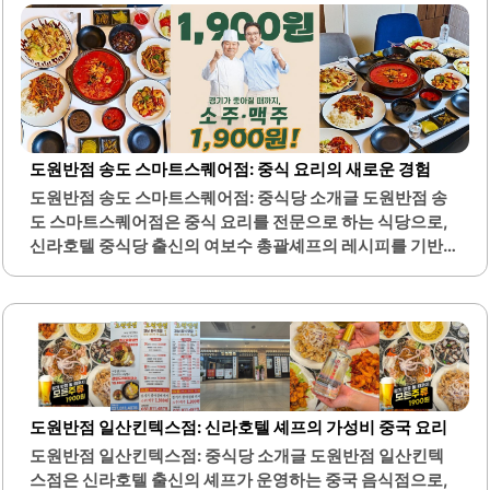
13,000원부터 시작하여, 유산슬, 칠리새우, 탕수육 등 다양
한 요리를 포함하고 있어 선택의 폭이 넓습니다.특히, 불맛이
나는 짬뽕과 바삭한 춘권은 많은 손님들에게 인기를 끌고 있
습니다. 셀프바에서는 갓 담근 겉절이와 같은 신선한 반찬을
마음껏 즐길 수 있어 더욱 매력적입니다. 주차 공간이 넉넉하
여 차량 이용 시 편리함을 더합니다.직원들은 친절하며, 음식
이 빠르게 제공되어 대기 시간이 길지 않습니다. 인테리어는
세련되며, 데이트나 간단한 식사 자리로도 적합합니다. 이곳
도원반점 송도 스마트스퀘어점: 중식 요리의 새로운 경험
은 평일에도 손님이 많아 활기찬 분위기를..
도원반점 송도 스마트스퀘어점: 중식당 소개글 도원반점 송
도 스마트스퀘어점은 중식 요리를 전문으로 하는 식당으로,
신라호텔 중식당 출신의 여보수 총괄셰프의 레시피를 기반으
로 한 다양한 요리를 제공합니다. 이곳은 합리적인 가격으로
제공되는 코스 요리로 유명하며, 춘권 샐러드, 유산슬, 칠리
새우, 탕수육 등 다양한 메뉴가 포함된 코스를 선택할 수 있습
니다. 특히 짬뽕 국물은 시원하고 칼칼하여 중식의 매력을 잘
살리고 있습니다.주차는 3시간 지원되어 편리하게 이용할 수
있습니다. 매장은 넓고 쾌적하여 가족 단위 방문객이나 친구
들과의 모임에 적합합니다. 직원들은 친절하며, 음식은 따뜻
도원반점 일산킨텍스점: 신라호텔 셰프의 가성비 중국 요리
하게 제공되어 만족스러운 식사를 경험할 수 있습니다.다양
도원반점 일산킨텍스점: 중식당 소개글 도원반점 일산킨텍
한 메뉴가 준비되어 있어 선택의 폭이 넓고, 특히 가성비가 뛰
스점은 신라호텔 출신의 셰프가 운영하는 중국 음식점으로,
어난 세트 메뉴가 인기를 끌고 있습니다. 또한, 주류 가격이