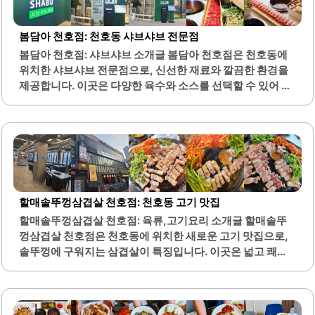
대의 방문객들이 편리하게 이용할 수 있습니다. 특히 어린이
들이 좋아하는 요소가 많아 가족 단위 방문객들에게 적합합
봄담아 천호점: 천호동 샤브샤브 전문점
니다. 레드런은 단순한 게임 규칙으로 누구나 쉽게 접근할 수
봄담아 천호점: 샤브샤브 소개글 봄담아 천호점은 천호동에
있으며, 여러 레벨의 난이도가 있어 도전의 재미를 더합니다.
위치한 샤브샤브 전문점으로, 신선한 재료와 깔끔한 환경을
게임을 진행하면서 자연스럽게 운동을 하게 되어,..
제공합니다. 이곳은 다양한 육수와 소스를 선택할 수 있어 개
인의 취향에 맞게 샤브샤브를 즐길 수 있는 점이 큰 장점입니
다. 매장은 넓고 쾌적하여 가족 모임이나 친구들과의 식사에
적합합니다.특히, 프라이빗한 1인석도 마련되어 있어 혼자서
도 편안하게 식사를 즐길 수 있습니다. 신선한 야채는 무한리
필로 제공되며, 고기와 해산물은 120그램 단위로 추가 주문
이 가능합니다. 또한, 월남쌈과 다양한 후식도 제공되어 식사
후에도 만족감을 느낄 수 있습니다.직원들은 친절하게 서비
할매솥뚜껑삼겹살 천호점: 천호동 고기 맛집
스를 제공하며, 매장 내 청결 상태가 잘 유지되고 있습니다.
할매솥뚜껑삼겹살 천호점: 육류,고기요리 소개글 할매솥뚜
주차 공간이 넓어 차량 이용 시에도 편리하며, 대중교통으로
껑삼겹살 천호점은 천호동에 위치한 새로운 고기 맛집으로,
도 접근이 용이합니다. 이곳은 데이트 장소로도 적합하며, 가
솥뚜껑에 구워지는 삼겹살이 특징입니다. 이곳은 넓고 쾌적
족과 함께 외식하기에도 좋은..
한 매장 환경을 제공하여 단체 회식이나 모임에 적합합니다.
고기는 신선한 흑돼지를 사용하여 육즙이 풍부하며, 두툼한
두께로 제공됩니다.또한, 미나리와 김치, 콩나물 등 다양한
반찬이 함께 제공되어 고기와의 조화가 뛰어납니다. 고객들