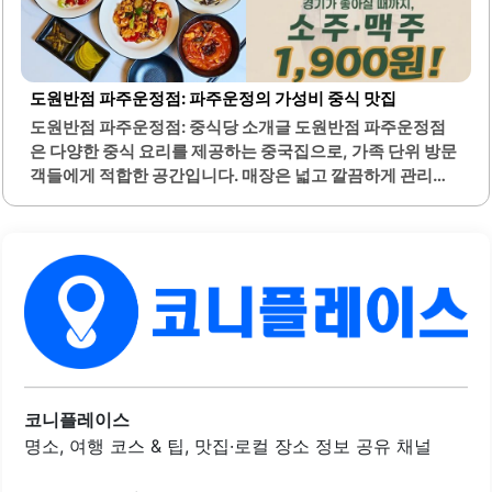
은 층고와 넓은 공간으로 시원한 분위기를 자아내며, 쾌적한
식사..
도원반점 파주운정점: 파주운정의 가성비 중식 맛집
도원반점 파주운정점: 중식당 소개글 도원반점 파주운정점
은 다양한 중식 요리를 제공하는 중국집으로, 가족 단위 방문
객들에게 적합한 공간입니다. 매장은 넓고 깔끔하게 관리되
어 있어 쾌적한 식사 환경을 제공합니다. 특히, 코스 요리 메
뉴가 다양하게 구성되어 있어 여러 가지 음식을 한 번에 맛볼
수 있는 장점이 있습니다.메뉴에는 짜장면, 짬뽕, 탕수육, 유
린기 등 다양한 중식 요리가 포함되어 있어 선택의 폭이 넓습
니다. 음식은 신선하고 정갈하게 제공되며, 튀김 요리는 바삭
한 식감을 자랑합니다. 또한, 주류 가격이 저렴하여 가벼운 한
잔을 곁들이기에도 적합합니다.주차 공간이 다소 협소할 수
있지만, 주변에 홈플러스와 같은 편의시설이 있어 접근성이
좋습니다. 직원들은 친절하게 서비스를 제공하며, 손님들의
편안한 식사를 위해 세심하게 신경을 씁니다. 룸이 마련되어
코니플레이스
있어 조용한..
명소, 여행 코스 & 팁, 맛집·로컬 장소 정보 공유 채널