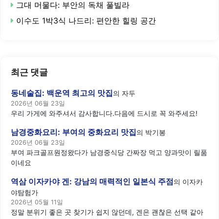
그대 머물다: 부안의 독채 풀빌라
이수도 1박3식 나드리: 편안한 힐링 공간
최근 댓글
동네술집: 백운역 최고의 맛집
의
자두
2026년 06월 23일
우리 가게에 와주셔서 감사합니다.다음에 드시로 꼭 와주세요!
남경중화요리: 부여의 중화요리 맛집
의
박기봉
2026년 06월 23일
부여 파크골프원정왔다가 남경중식당 간짜장 먹고 양과맛이 릴품
이네요
역삼 이자카야 겐: 강남의 매력적인 일본식 주점
의
이자카
야탐험가
2026년 05월 11일
정말 분위기 좋은 곳 찾기가 쉽지 않던데, 겐은 괜찮은 선택 같아