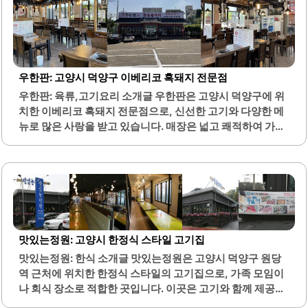
수 있는 편리함도 제공합니다. 이곳의 계란찜은 폭신한 식감
으로 에피타이저로 제공되며, 전과 볶음 세트는 가성비와 맛
모두에서 높은 평가를 받고 있습니다. 사장님은 친절하게 손
님을 맞이하며, 매장 내 분위기도 아늑하고 정감이 느껴집니
다.기본 반찬들도 정갈하게 제공되어, 밥과 함께 즐기기에 적
합합니다. 특히, 부대찌개와 닭도리탕은 매콤하면서도 깊은
우한판: 고양시 덕양구 이베리코 흑돼지 전문점
맛이 있어 많은 손님들이..
우한판: 육류,고기요리 소개글 우한판은 고양시 덕양구에 위
치한 이베리코 흑돼지 전문점으로, 신선한 고기와 다양한 메
뉴로 많은 사랑을 받고 있습니다. 매장은 넓고 쾌적하여 가족
모임이나 회식 장소로 적합합니다. 특히, 주차 공간이 넉넉하
여 차량 이용 시 편리합니다.이곳의 이베리코 흑돼지는 육즙
이 풍부하고 고소한 맛이 특징입니다. 고기의 질이 뛰어나며,
손질이 깔끔하여 믿고 먹을 수 있습니다. 또한, 다양한 사이드
메뉴와 반찬이 제공되어 식사의 만족도를 높입니다.직원들
은 친절하게 응대하며, 고객의 편안한 식사를 위해 최선을 다
합니다. 우한판은 숯불에 구워진 고기를 제공하여 더욱 깊은
맛있는정원: 고양시 한정식 스타일 고기집
맛을 느낄 수 있습니다. 매장 내부는 청결하게 관리되며, 셀프
맛있는정원: 한식 소개글 맛있는정원은 고양시 덕양구 원당
바에서 신선한 야채를 자유롭게 이용할 수 있습니다.이베리
역 근처에 위치한 한정식 스타일의 고기집으로, 가족 모임이
코 고기 외에도 소고기 메뉴가 있어 다양한 선택이 가능합니
나 회식 장소로 적합한 곳입니다. 이곳은 고기와 함께 제공되
다. 가격대도 합리적이며, 가성비가..
는 반찬이 정갈하고 다양하게 준비되어 있어, 손님들에게 대