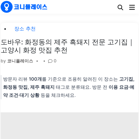
Skip
Ma
to
Me
content
Posted
장소 추천
in
도바우: 화정동의 제주 흑돼지 전문 고기집｜
고양시 화정 맛집 추천
by
코니플레이스
•
•
0
방문자 리뷰
100개
를 기준으로 조용히 알려진 이 장소는
고기집,
화정동 맛집, 제주 흑돼지
태그로 분류돼요. 방문 전
이용 요금·예
약 조건·대기 상황
등을 체크하세요.