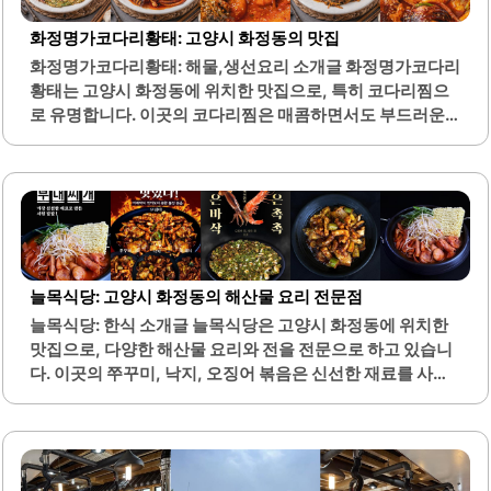
상을 주며, 편안한 식사 경험을 제공합니다. 별빛회포차는 다
양한 해산물 요리를 제공하여, 회를 좋아하는 이들에게 최적
화정명가코다리황태: 고양시 화정동의 맛집
의 선택이 될 것입니다.또한, 메뉴의 가격대가 합리적이어서
화정명가코다리황태: 해물,생선요리 소개글 화정명가코다리
가성비를 중시하는 고객들에게도 인기가 높습니다. 이곳은
황태는 고양시 화정동에 위치한 맛집으로, 특히 코다리찜으
화정역 근처에 위치해 있어 접근성이 좋으며, 주차 공간도 마
로 유명합니다. 이곳의 코다리찜은 매콤하면서도 부드러운
련되어 있어 편리하게 방문할 수 있습니다. 고객들은 대방어
맛이 특징이며, 시래기와 함께 제공되어 조화로운 풍미를 자
외에도 다양한..
랑합니다. 또한, 다양한 밑반찬이 함께 제공되어 식사의 만족
도를 높여줍니다.모든 반찬은 신선하고 정갈하게 준비되어
있으며, 잡채와 미역국 등은 특히 인기가 많습니다. 이곳은 가
족 단위 방문객이나 친구들과 함께하기 좋은 공간으로, 넉넉
한 양과 푸짐한 메뉴로 많은 이들에게 사랑받고 있습니다. 매
운맛을 선호하는 분들에게는 최적의 선택이 될 수 있으며, 양
늘목식당: 고양시 화정동의 해산물 요리 전문점
념이 잘 배어 있어 입맛을 돋우는 데 효과적입니다.또한, 친절
늘목식당: 한식 소개글 늘목식당은 고양시 화정동에 위치한
한 서비스가 돋보이며, 방문객들은 항상 따뜻한 환대를 받습
맛집으로, 다양한 해산물 요리와 전을 전문으로 하고 있습니
니다. 이곳은 점심 메뉴도 다양하게 제공되어, 바쁜 일상 속에
다. 이곳의 쭈꾸미, 낙지, 오징어 볶음은 신선한 재료를 사용
서 간편하게 맛있는 한 끼를 즐기기에 적합합니다. 화정명가
하여 깊은 맛을 자랑하며, 불맛이 가득한 요리로 많은 사랑을
코다리황태는 매번 방문할 때마다..
받고 있습니다. 또한, 바삭한 새우전은 고소한 맛과 함께 식감
이 뛰어나며, 많은 손님들에게 인기를 끌고 있습니다.늘목식
당에서는 세트 메뉴를 제공하여 다양한 요리를 한 번에 즐길