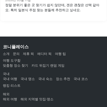
2026년 05월 11일
정말 분위기 좋은 곳 찾기가 쉽지 않던데, 겐은 괜찮은 선택 같아
요. 특히 일본식 주점 찾는 분들께 추천하고 싶네요.
코니플레이스
소개
문의
제휴 픽
에디터 픽
여행 팁
여행 도구함
맞춤형 장소 찾기
카드 뒤집기 랜덤 게임
국내
국내 여행
국내 명소
국내 숙소
장소 추천
국내 코스
랭킹 리스트
해외
해외 여행
해외 지역별 맛집·명소