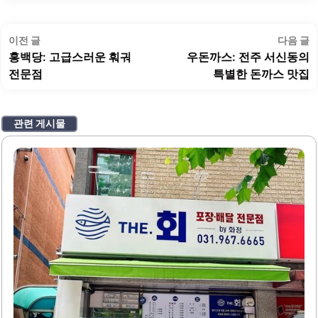
글
이
이전 글
다음 글
탐
전
홍백당: 고급스러운 훠궈
우돈까스: 전주 서신동의
색
글:
글
전문점
특별한 돈까스 맛집
관련 게시물