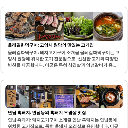
접받는 기분을 선사합니다. 고기는 육즙이 풍부하고 신선하
여, 숯불에 구워내어 더욱 맛있습니다.반찬은 짜지 않고 맛이
조화로워, 건강한 식사를 원하는 분들에게 적합합니다. 또한,
온국수와 같은 면 요리도 제공되어, 식사의 다양성을 더합니
다. 맛있는정원은 주차 공간이 넉넉하여 방문이 편리하며, 직
원들의 친절한 서비스가 돋보입니다.이곳은 가족, 연인, 친구
들과 함께 방문하기 좋은 분위기를 자아내며, 특별한 날이나
올레길화덕구이: 고양시 원당의 맛있는 고기집
기념일에 적합한 장소입니다. 고양시 지역에서 외식하기 좋
올레길화덕구이: 돼지고기구이 소개글 올레길화덕구이는 고
은 곳을 찾는다면, 맛있는정원은 훌륭한 선택이 될 것입니다.
양시 원당에 위치한 고기 전문점으로, 신선한 고기와 다양한
정갈한 그릇에 담긴 반찬들은 시각적으로도 즐거움을 주며,
반찬을 제공합니다. 이곳은 특히 삼겹살과 양념갈비가 유명
식사의 품격을..
하며, 고기의 질이 뛰어나고 육즙이 풍부합니다. 고기는 초벌
되어 제공되어 숯불에 살짝 구워 먹는 방식으로, 더욱 깊은 풍
미를 느낄 수 있습니다.또한, 사장님이 직접 기른 채소로 만든
반찬들이 함께 제공되어 건강한 식사를 즐길 수 있습니다. 반
찬의 종류가 다양하고 정갈하게 준비되어 있어, 고기와 함께
조화롭게 즐길 수 있습니다. 이곳은 가족 단위 외식이나 회식
장소로도 적합하며, 편안한 분위기에서 식사를 할 수 있습니
연남 흑돼지: 연남동의 흑돼지 오겹살 맛집
다.직원들은 친절하게 응대하며, 고객의 편안한 식사를 위해
연남 흑돼지: 돼지고기구이 소개글 연남 흑돼지는 연남동에
세심하게 배려합니다. 고기와 반찬의 조화가 뛰어나며, 후식
위치한 고기집으로, 특히 흑돼지 오겹살로 유명합니다. 이곳
으로 제공되는 국수 또한 인기가 높습니다. 올레길화덕구이