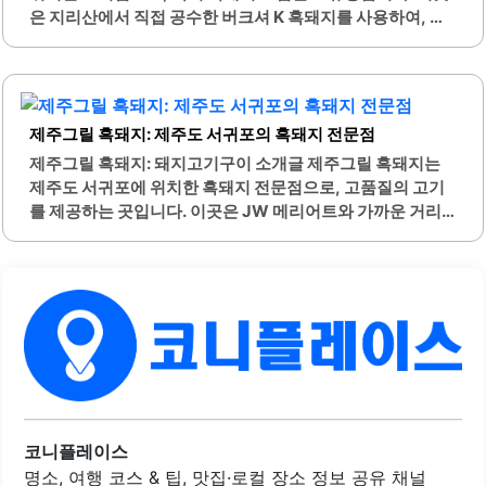
은 지리산에서 직접 공수한 버크셔 K 흑돼지를 사용하여, 육
는 가성비가 뛰어난 맛집으로, 많은 이들에게..
즙과 풍미가 뛰어난 고기를 제공합니다. 고기는 웻 에이징 숙
성 과정을 거쳐 더욱 부드럽고 맛있습니다.고객이 입장하면
신선한 숙성 생고기를 직접 볼 수 있으며, 고기의 비주얼 또한
매우 먹음직스럽습니다. 직원이 고기를 직접 구워주기 때문
제주그릴 흑돼지: 제주도 서귀포의 흑돼지 전문점
에 최적의 상태로 고기를 즐길 수 있습니다. 고기가 익어가면
서 육즙이 터지는 부드러운 맛을 경험할 수 있으며, 곁들임 반
제주그릴 흑돼지: 돼지고기구이 소개글 제주그릴 흑돼지는
찬도 흑돼지와 잘 어울립니다.특히, 구운 마늘과 김치, 쌈무,
제주도 서귀포에 위치한 흑돼지 전문점으로, 고품질의 고기
깻잎장과 함께 먹으면 더욱 풍미가 살아납니다. 매장은 쾌적
를 제공하는 곳입니다. 이곳은 JW 메리어트와 가까운 거리
한 환경을 유지하고 있으며, 연기 관리가 잘 되어 있어 편안한
에 있어 접근성이 뛰어납니다. 고기는 참숯으로 구워져 더욱
식사가 가능합니다. 주차는 근처 연남노상주차장을 이용하
깊은 풍미를 자랑하며, 다양한 부위의 고기를 선택할 수 있습
면..
니다.특히 오겹살과 갈매기살은 부드러운 식감과 풍부한 육
즙으로 많은 사랑을 받고 있습니다. 또한, 직접 담근 장아찌와
폭탄 계란찜은 고기와 함께 즐기기 좋은 메뉴로 인기가 높습
니다. 사장님과 직원들은 친절하게 고기를 구워주며, 각 부위
에 맞는 먹는 법을 설명해 주어 더욱 만족스러운 식사를 경험
할 수 있습니다.제주그릴 흑돼지는 가족 단위 방문객에게도
적합한 분위기를 제공하며, 주차 공간도 마련되어 있어 편리
합니다. 창밖으로 보이는 귤밭의 경치는 제주도만의 특별한
코니플레이스
매력을 더해줍니다. 이곳은 고기 맛뿐만..
명소, 여행 코스 & 팁, 맛집·로컬 장소 정보 공유 채널