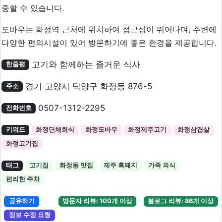
중할 수 있습니다.
도바우는 화정역 근처에 위치하여 접근성이 뛰어나며, 주변에
다양한 편의시설이 있어 방문하기에 좋은 환경을 제공합니다.
고기와 함께하는 즐거운 식사
한줄평
경기 고양시 덕양구 화정동 876-5
주소
0507-1312-2295
전화번호
키워드
화정단체회식
화정도바우
화정제주고기
화정삼겹살
화정고기집
태그
고기집
화정동 맛집
제주 흑돼지
가족 외식
편리한 주차
공유하기
방문자 리뷰: 100개 이상
블로그 리뷰: 86개 이상
정보 수정 요청