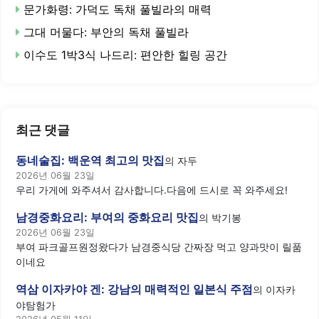
문가화령: 가덕도 독채 풀빌라의 매력
그대 머물다: 부안의 독채 풀빌라
이수도 1박3식 나드리: 편안한 힐링 공간
최근 댓글
동네술집: 백운역 최고의 맛집
의
자두
2026년 06월 23일
우리 가게에 와주셔서 감사합니다.다음에 드시로 꼭 와주세요!
남경중화요리: 부여의 중화요리 맛집
의
박기봉
2026년 06월 23일
부여 파크골프원정왔다가 남경중식당 간짜장 먹고 양과맛이 릴품
이네요
역삼 이자카야 겐: 강남의 매력적인 일본식 주점
의
이자카
야탐험가