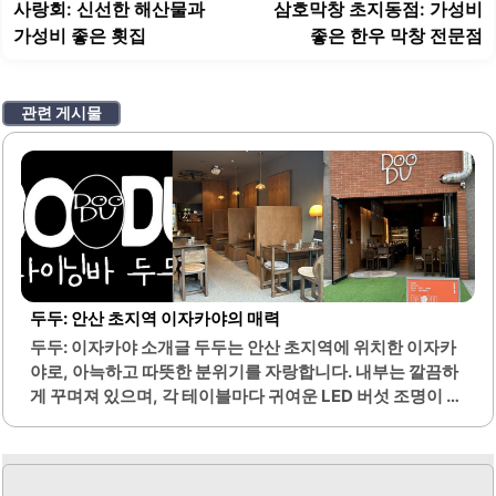
탐
전
사랑회: 신선한 해산물과
삼호막창 초지동점: 가성비
색
글:
글
가성비 좋은 횟집
좋은 한우 막창 전문점
관련 게시물
두두: 안산 초지역 이자카야의 매력
두두: 이자카야 소개글 두두는 안산 초지역에 위치한 이자카
야로, 아늑하고 따뜻한 분위기를 자랑합니다. 내부는 깔끔하
게 꾸며져 있으며, 각 테이블마다 귀여운 LED 버섯 조명이 배
치되어 있어 독특한 매력을 더합니다. 대형 스크린에서는 감
성적인 영상이 상영되어, 손님들이 편안하게 식사를 즐길 수
있는 환경을 제공합니다.다양한 안주 메뉴가 준비되어 있어,
친구들과의 모임이나 데이트 장소로 적합합니다. 기본으로