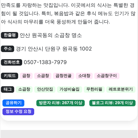
만족도를 자랑하는 맛집입니다. 이곳에서의 식사는 특별한 경
험이 될 것입니다. 특히, 볶음밥과 같은 후식 메뉴도 인기가 많
아 식사의 마무리를 더욱 풍성하게 만들어 줍니다.
안산 원곡동의 소곱창 명소
한줄평
경기 안산시 단원구 원곡동 1002
주소
0507-1383-7979
전화번호
키워드
곱창
소곱창
곱창전골
소대창
소곱창구이
태그
소곱창
안산맛집
가성비술집
무한리필
레트로분위기
공유하기
방문자 리뷰: 267개 이상
블로그 리뷰: 29개 이상
정보 수정 요청