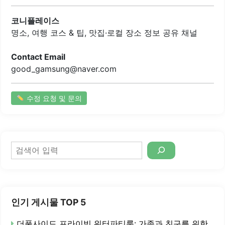
어놀기에도 안전한 환경을 제공합니다.또한, 가성비가 뛰어
난 메뉴들로 인해 부담 없이 방문할 수 있는 점이 큰 장점입니
코니플레이스
다. 다양한 음료와 안주가..
명소, 여행 코스 & 팁, 맛집·로컬 장소 정보 공유 채널
Contact Email
good_gamsung@naver.com
수정 요청 및 문의
검
색
인기 게시물 TOP 5
더풀사이드 프라이빗 워터파티룸: 가족과 친구를 위한