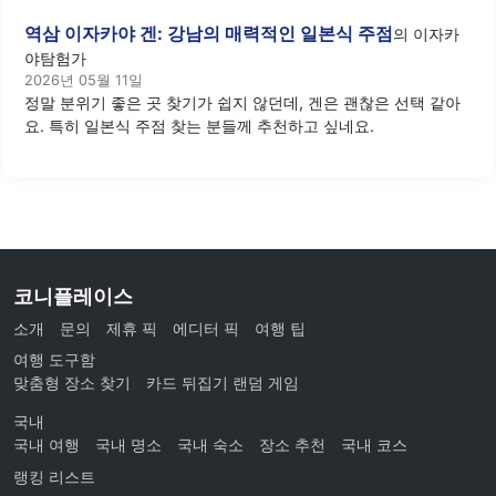
역삼 이자카야 겐: 강남의 매력적인 일본식 주점
의
이자카
야탐험가
2026년 05월 11일
정말 분위기 좋은 곳 찾기가 쉽지 않던데, 겐은 괜찮은 선택 같아
요. 특히 일본식 주점 찾는 분들께 추천하고 싶네요.
코니플레이스
소개
문의
제휴 픽
에디터 픽
여행 팁
여행 도구함
맞춤형 장소 찾기
카드 뒤집기 랜덤 게임
국내
국내 여행
국내 명소
국내 숙소
장소 추천
국내 코스
랭킹 리스트