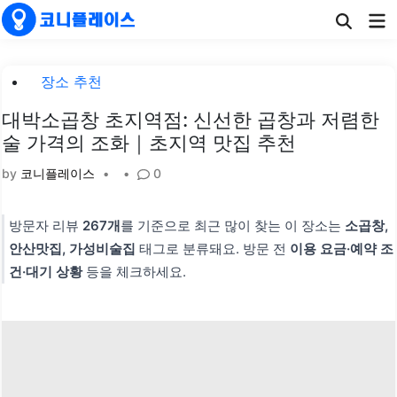
Skip
Ma
to
Me
content
Posted
장소 추천
in
대박소곱창 초지역점: 신선한 곱창과 저렴한
술 가격의 조화｜초지역 맛집 추천
by
코니플레이스
•
•
0
방문자 리뷰
267개
를 기준으로 최근 많이 찾는 이 장소는
소곱창,
안산맛집, 가성비술집
태그로 분류돼요. 방문 전
이용 요금·예약 조
건·대기 상황
등을 체크하세요.