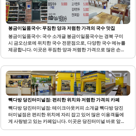
한식뷔페는 점심 시간에 특히 많은 손님들로 붐비며, 이로 인
해 활기찬 분위기를 느낄 수 있습니다.또한, 식당 내부는 깔끔
하게 관리되어 있어 쾌적한 식사 환경을 제공합니다. 이곳은
대중교통으로 접근하기 용이하여 방문하기 편리합니다. 주
변에 있는 깨비시장에서 쇼핑을 즐기고 나서 식사를 하기에
봉금이일품국수: 푸짐한 양과 저렴한 가격의 국수 맛집
좋은 위치에 있습니다.계수나무향 한식뷔페는 저렴한..
봉금이일품국수: 국수 소개글 봉금이일품국수는 경북 구미
시 금오산로에 위치한 국수 전문점으로, 다양한 국수 메뉴를
제공합니다. 이곳은 푸짐한 양과 저렴한 가격으로 많은 손님
들에게 사랑받고 있습니다. 메뉴에는 잔치국수, 비빔국수, 칼
국수 등이 있으며, 각 메뉴는 신선한 재료로 정성스럽게 조리
됩니다.특히, 국수의 면발은 쫄깃하고 탱글탱글하여 식감이
뛰어납니다. 봉금이일품국수는 가족 단위 손님과 혼밥을 즐
기는 손님 모두에게 적합한 편안한 분위기를 제공합니다. 또
한, 간단한 찬으로 제공되는 김치와 식혜는 국수와 잘 어우러
져 더욱 맛있는 식사를 완성합니다.이곳의 국수는 양이 많아
빽다방 당진터미널점: 편리한 위치와 저렴한 가격의 카페
한 그릇으로도 충분한 만족감을 줍니다. 특히, 비빔국수와 잔
빽다방 당진터미널점: 테이크아웃커피 소개글 빽다방 당진
치국수는 간이 잘 맞아 많은 손님들이 선호하는 메뉴입니다.
터미널점은 편리한 위치에 자리 잡고 있어 많은 이용객들에
봉금이일품국수는 점심시간에 많은 손님들로 붐비지만, 그
게 사랑받고 있는 카페입니다. 이곳은 당진터미널 바로 앞에
만큼 인기 있는 맛집으로 알려져 있습니다.이곳은 건강하고
위치하여 대중교통을 이용하는 고객들에게 접근성이 뛰어납
맛있는 한 끼를 원하는..
니다. 매장은 넓고 깔끔하게 관리되어 있어 쾌적한 환경에서