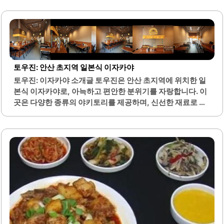
습니다. 특히 숄더랙과 덜미살은 부드럽고 쫄깃한 식감으로
인기를 끌고 있으며, 고기를 구울 때 육즙이 풍부하게 배어나
오는 특징이 있습니다.기본으로 제공되는 된장찌개와 김은
고기와 함께 곁들여 먹기에 적합하여, 더욱 풍성한 맛을 느낄
수 있습니다. 뒷고집은 가족 단위 방문객에게도 적합한 메뉴
구성을 갖추고 있어, 다양한 연령층이 함께 즐길 수 있는 공간
토우진: 안산 초지역 일본식 이자카야
입니다. 또한, 친절한 직원들이 고객을 맞이하여 편안한 식사
토우진: 이자카야 소개글 토우진은 안산 초지역에 위치한 일
경험을 제공합니다.매장 내부는 쾌적하고 깔끔하게 관리되
본식 이자카야로, 아늑하고 편안한 분위기를 자랑합니다. 이
어 있으며, 자주 방문하는 단골 고객들이 많습니다. 이곳은 고
곳은 다양한 종류의 야키토리를 제공하며, 신선한 재료로 만
기와 함께..
들어진 꼬치 요리는 특히 인기가 높습니다. 고객들은 은행, 안
심, 다리살 등 여러 가지 꼬치를 맛볼 수 있으며, 각각의 요리
는 잡내 없이 깔끔한 맛을 자랑합니다.또한, 이자카야의 대표
적인 음료인 기린 생맥주와 함께 즐길 수 있어, 음식과 음료의
조화가 뛰어납니다. 토우진의 사장님과 직원들은 친절한 서
비스로 고객들에게 편안한 식사 경험을 제공합니다. 이곳은
혼자서 가볍게 술 한 잔을 즐기기에도 적합하며, 다찌석에서
의 혼술도 좋은 선택입니다.다양한 안주와 함께 즐길 수 있는
메뉴들이 마련되어 있어, 여러 번 방문해도 매번 새로운 맛을
경험할 수 있습니다. 특히, 수제로 만든 꼬치와..