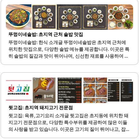
뚜껑이네솥밥: 초지역 근처 솥밥 맛집
뚜껑이네솥밥: 한식 소개글 뚜껑이네솥밥은 초지역 근처에
위치한 맛집으로, 다양한 솥밥 메뉴를 제공합니다. 이곳은 특
히 솥밥의 질감과 맛이 뛰어나며, 신선한 재료를 사용하여 정
성스럽게 조리합니다. 메뉴에는 제육볶음, 오징어볶음, 더덕
구이 등 다양한 반찬이 포함되어 있어 한 끼 식사로 적합합니
다.셀프바가 마련되어 있어 추가 반찬을 자유롭게 리필할 수
있는 점이 큰 장점입니다. 또한, 기본 반찬의 구성도 훌륭하여
식사의 만족도를 높여줍니다. 매장 내부는 넓고 깨끗하게 관
리되어 있으며, 오픈 주방으로 조리 과정을 볼 수 있어 신뢰감
을 줍니다.뚜껑이네솥밥은 가족 단위 방문객에게도 적합하
뒷고집: 초지역 돼지고기 전문점
며, 아기와 함께 방문해도 안심하고 식사할 수 있는 환경을 제
뒷고집: 육류,고기요리 소개글 뒷고집은 초지동에 위치한 돼
공합니다. 가격 대비 양이 많아 가성비가 뛰어나며, 다양한 메
지고기 전문점으로, 다양한 특수부위를 제공하여 많은 이들
뉴를 즐길 수 있어 선택의 폭이 넓습니다. 특히, 솥밥의 윤기
의 사랑을 받고 있습니다. 이곳은 고기의 질이 뛰어나고, 잡내
와..
가 전혀 없어 누구나 편안하게 즐길 수 있는 환경을 갖추고 있