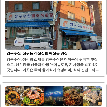
청결하게 관리되어 쾌적한 식사 환경을 제공합니다. 직원들
은 친절하고 세심하게 고객을 응대하여 편안한 식사 경험을
선사합니다. 사이드 메뉴도 다양하게 준비되어 있어 술과 함
께 즐기기 좋은 곳입니다.특히, 뼛국과 육회는 신선하고 맛있
어 많은 손님들이 추천하는 메뉴입니다. 가성비가 뛰어나고,
맛 또한 뛰어난 이곳은 가족 단위 방문객들에게도 적합합니
다. 또한, 매장이 바쁘더라도 직원들이 빠르게 서비스를 제공
하여 대기 시간 없이 편리하게..
영구수산: 장위동의 신선한 해산물 맛집
영구수산: 생선회 소개글 영구수산은 장위동에 위치한 횟집
으로, 신선한 해산물과 다양한 메뉴로 많은 사랑을 받고 있는
곳입니다. 이곳은 특히 활어회가 유명하며, 회의 신선도와 퀄
리티가 뛰어납니다. 매일 신선한 재료를 사용하여 제공되는
회는 쫄깃하고 부드러운 식감을 자랑합니다.또한, 매운탕은
가격이 저렴하면서도 깊은 맛을 내어 많은 손님들에게 인기
가 높습니다. 영구수산에서는 다양한 스끼다시와 함께 제공
되는 야채 무침이 조화를 이루어, 식사의 만족도를 더욱 높여
줍니다. 사장님은 항상 친절하게 손님을 맞이하며, 세심한 서
비스로 편안한 식사 경험을 제공합니다.이곳은 가족 단위 손