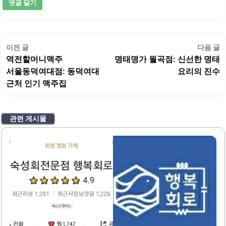
글
이
이전 글
다음 글
탐
전
역전할머니맥주
명태명가 월곡점: 신선한 명태
색
글:
글
서울동덕여대점: 동덕여대
요리의 진수
근처 인기 맥주집
관련 게시물