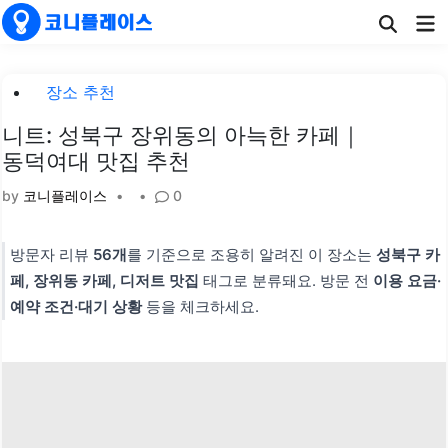
Skip
Ma
to
Me
content
Posted
장소 추천
in
니트: 성북구 장위동의 아늑한 카페｜
동덕여대 맛집 추천
by
코니플레이스
•
•
0
방문자 리뷰
56개
를 기준으로 조용히 알려진 이 장소는
성북구 카
페, 장위동 카페, 디저트 맛집
태그로 분류돼요. 방문 전
이용 요금·
예약 조건·대기 상황
등을 체크하세요.