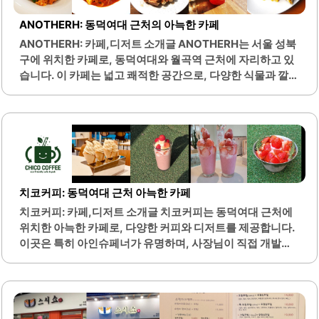
진 음식은 맛과 영양을 동시에 제공합니다. 가격대도 합리적
이어서 가성비가 뛰어난 식사 경험을 제공합니다. 매장 내부
ANOTHERH: 동덕여대 근처의 아늑한 카페
는 항상 깔끔하게 관리되어 있어 쾌적한 식사 환경을 제공합
ANOTHERH: 카페,디저트 소개글 ANOTHERH는 서울 성북
니다.여름철에는 시원한 막국수와 함께 도토리묵사발도 인
구에 위치한 카페로, 동덕여대와 월곡역 근처에 자리하고 있
기 메뉴로, 많은 손님들이 찾는 이유입니다. 이곳의 음식은 양
습니다. 이 카페는 넓고 쾌적한 공간으로, 다양한 식물과 깔끔
이 푸짐하여 만족스러운 식사를 보장합니다. 고객의 편의를
한 인테리어가 돋보입니다. 통창을 통해 들어오는 자연광은
고려한 서비스가..
아늑한 분위기를 만들어 주며, 편안한 환경에서 음료와 음식
을 즐길 수 있습니다.ANOTHERH는 특히 브런치 메뉴와 디
저트가 다양하게 준비되어 있어, 방문객들이 선택할 수 있는
폭이 넓습니다. 카페 내부에는 여러 개의 콘센트가 마련되어
있어, 노트북 작업이나 스터디를 하기에도 적합한 장소입니
다. 조용한 분위기 속에서 집중할 수 있는 환경이 조성되어 있
치코커피: 동덕여대 근처 아늑한 카페
어, 학업이나 업무를 위해 자주 찾는 이들이 많습니다.또한,
치코커피: 카페,디저트 소개글 치코커피는 동덕여대 근처에
이곳은 배달과 포장 서비스도 제공하여, 바쁜 일상 속에서도
위치한 아늑한 카페로, 다양한 커피와 디저트를 제공합니다.
간편하게 이용할 수 있습니다. ANOTHERH의 메뉴 중에서는
이곳은 특히 아인슈페너가 유명하며, 사장님이 직접 개발한
신선한 재료로 만든 음료와 식사가..
메뉴로 많은 사랑을 받고 있습니다. 카페 내부는 편안한 분위
기로, 공부나 작업을 하기에 적합한 환경을 제공합니다.또한,
강아지를 동반할 수 있는 공간이 마련되어 있어 애완동물과
함께 방문하기 좋은 장소입니다. 메뉴에는 신선한 샐러드와