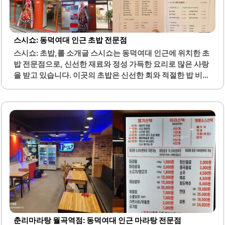
맛있는 샌드위치도 포함되어 있어 간단한 식사도 가능합니
다. 주차 공간이 마련되어 있어 차량 이용 시 편리함을 더합니
다.이곳의 음료는 제철 과일을 사용하여 신선한 맛을 자랑하
며, 다양한 종류의 음료가 준비되어 있습니다. 카페 내부는 잔
스시쇼: 동덕여대 인근 초밥 전문점
잔한 음악이 흐르며, 조용한 대화가 가능한 분위기를 유지하
스시쇼: 초밥,롤 소개글 스시쇼는 동덕여대 인근에 위치한 초
고 있습니다. 치코커피는 고객의 다양한 취향을 반영한 메뉴
밥 전문점으로, 신선한 재료와 정성 가득한 요리로 많은 사랑
로 구성되어 있어 누구나 만족할 수..
을 받고 있습니다. 이곳의 초밥은 신선한 회와 적절한 밥 비율
로 조화를 이루어, 고객들에게 만족스러운 식사를 제공합니
다. 특히, 다양한 초밥 메뉴와 함께 제공되는 우동은 그 맛과
질감이 뛰어나며, 사이드 메뉴로서의 역할을 훌륭히 수행합
니다.스시쇼의 매장은 아기자기하고 아늑한 분위기로 꾸며
져 있어, 편안한 식사 환경을 제공합니다. 고객들은 초밥의 맛
뿐만 아니라, 친절한 서비스와 쾌적한 매장 관리에도 높은 평
가를 하고 있습니다. 이곳의 초밥은 두툼한 회와 부드러운 밥
으로 구성되어 있어, 씹는 맛이 뛰어나며, 매번 신선한 재료
로 제공됩니다.또한, 합리적인 가격으로 제공되는 점심 특선
메뉴는 많은 이들에게 인기를 끌고 있습니다. 스시쇼는 포장
서비스도 제공하여,..
춘리마라탕 월곡역점: 동덕여대 인근 마라탕 전문점