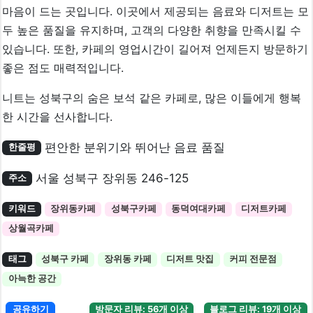
마음이 드는 곳입니다. 이곳에서 제공되는 음료와 디저트는 모
두 높은 품질을 유지하며, 고객의 다양한 취향을 만족시킬 수
있습니다. 또한, 카페의 영업시간이 길어져 언제든지 방문하기
좋은 점도 매력적입니다.
니트는 성북구의 숨은 보석 같은 카페로, 많은 이들에게 행복
한 시간을 선사합니다.
편안한 분위기와 뛰어난 음료 품질
한줄평
서울 성북구 장위동 246-125
주소
키워드
장위동카페
성북구카페
동덕여대카페
디저트카페
상월곡카페
태그
성북구 카페
장위동 카페
디저트 맛집
커피 전문점
아늑한 공간
공유하기
방문자 리뷰: 56개 이상
블로그 리뷰: 19개 이상