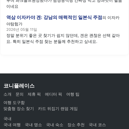
부여 파크골프원정왔다가 남경중식당 간짜장 먹고 양과맛이 릴품
이네요
역삼 이자카야 겐: 강남의 매력적인 일본식 주점
의
이자카
야탐험가
2026년 05월 11일
정말 분위기 좋은 곳 찾기가 쉽지 않던데, 겐은 괜찮은 선택 같아
요. 특히 일본식 주점 찾는 분들께 추천하고 싶네요.
코니플레이스
소개
문의
제휴 픽
에디터 픽
여행 팁
여행 도구함
맞춤형 장소 찾기
카드 뒤집기 랜덤 게임
국내
국내 여행
국내 명소
국내 숙소
장소 추천
국내 코스