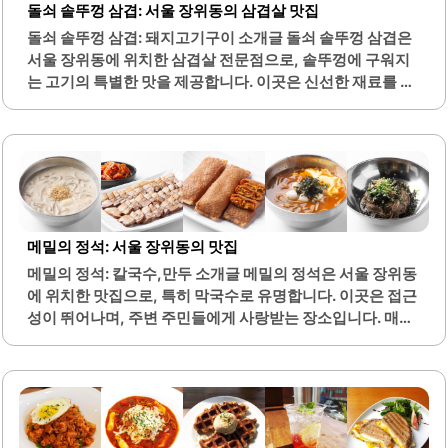
돌쇠 솥뚜껑 삼겹: 서울 장위동의 삼겹살 맛집
님뿐만 아니라 친구들과의 모임에도 적합한 분위기를 갖추고
돌쇠 솥뚜껑 삼겹: 돼지고기구이 소개글 돌쇠 솥뚜껑 삼겹은
있습니다. 주차 공간이 마련되어 있어 편리하게 방문할 수 있
서울 장위동에 위치한 삼겹살 전문점으로, 솥뚜껑에 구워지
으며, 피크 시간대에는 예약을 권장합니다. 영구수산은 지역
는 고기의 특별한 맛을 제공합니다. 이곳은 신선한 재료를 사
주민들 사이에서 입소문이 나며, 꾸준히 찾는 단골 손님들
용하여 고기의 품질이 뛰어나며, 고객이 원하는 대로 고기를
이..
구워주는 서비스가 특징입니다. 사장님과 직원들은 친절하
게 고객을 맞이하며, 가족 단위 방문객들에게도 적합한 환경
을 제공합니다.다양한 사이드 메뉴가 준비되어 있어 고기와
함께 즐기기에 좋으며, 특히 미나리, 콩나물, 김치와 같은 신
선한 반찬이 조화를 이룹니다. 매장 내부는 깔끔하게 관리되
어 있어 쾌적한 식사 경험을 제공합니다. 또한, 고기의 육즙이
메밀의 정석: 서울 장위동의 맛집
살아있어 한 입 먹는 순간 고기의 풍미를 느낄 수 있습니다.이
메밀의 정석: 칼국수,만두 소개글 메밀의 정석은 서울 장위동
곳은 대기 시간이 있을 정도로 인기가 많으며, 재방문 의사가
에 위치한 맛집으로, 특히 막국수로 유명합니다. 이곳은 접근
높은 맛집으로 알려져 있습니다. 고객들은 고기뿐만 아니라
성이 뛰어나며, 주변 주민들에게 사랑받는 장소입니다. 매장
반찬의 맛에도..
은 넓고 쾌적하여 많은 손님을 수용할 수 있는 테이블이 마련
되어 있습니다.주문은 테이블에서 가능하여 편리하게 이용
할 수 있습니다. 이곳의 막국수는 면발이 쫄깃하고 국물은 시
원하여 여름철에 특히 인기가 높습니다. 또한, 다양한 메뉴가
준비되어 있어 선택의 폭이 넓습니다.건강한 재료로 만들어