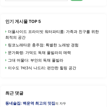
색
인기 게시물 TOP 5
더풀사이드 프라이빗 워터파티룸: 가족과 친구를 위한
최적의 공간
링코노래타운 충주점: 특별한 노래방 경험
문가화령: 가덕도 독채 풀빌라의 매력
그대 머물다: 부안의 독채 풀빌라
이수도 1박3식 나드리: 편안한 힐링 공간
최근 댓글
동네술집: 백운역 최고의 맛집
의
자두