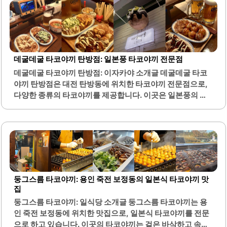
개인의 취향에 맞게 선택할 수 있습니다.타코야끼 제작소는
넉넉한 양으로 제공되어 가성비가 뛰어나며, 많은 사람들이
만족할 수 있는 메뉴를 갖추고 있습니다. 매장 내부는 아늑하
고 깨끗하여 편안한 식사를 즐길 수 있는 환경을 제공합니다.
또한, 친절한 직원들이 고객을 맞이하여 더욱 기분 좋은 경험
데굴데굴 타코야끼 탄방점: 일본풍 타코야끼 전문점
을 선사합니다.타코야끼 제작소는 대기 시간이 짧고, 신속한
데굴데굴 타코야끼 탄방점: 이자카야 소개글 데굴데굴 타코
서비스로도 유명하여 바쁜 일상 속에서도 간편하게 방문할
야끼 탄방점은 대전 탄방동에 위치한 타코야끼 전문점으로,
수 있습니다. 이곳은 노량진의..
다양한 종류의 타코야끼를 제공합니다. 이곳은 일본풍의 아
기자기한 인테리어로 꾸며져 있어, 방문객들에게 편안하고
아늑한 분위기를 제공합니다. 타코야끼는 신선한 재료로 만
들어져 겉은 바삭하고 속은 부드러운 식감을 자랑합니다.특
히, 매운 치즈 타코야끼와 정통 오리지널 타코야끼는 많은 이
들에게 사랑받고 있습니다. 또한, 이곳은 생맥주를 함께 즐길
수 있는 공간으로, 타코야끼와 함께 시원한 맥주 한 잔을 곁들
이는 경험이 가능합니다. 가게 내부는 청결하게 관리되고 있
둥그스름 타코야끼: 용인 죽전 보정동의 일본식 타코야끼 맛
어 위생적인 환경에서 식사를 할 수 있습니다.사장님은 친절
집
하게 손님을 맞이하며, 고객의 다양한 요구에 귀 기울이는 모
둥그스름 타코야끼: 일식당 소개글 둥그스름 타코야끼는 용
습이 인상적입니다. 데굴데굴 타코야끼는 포장 및 배달 서비
인 죽전 보정동에 위치한 맛집으로, 일본식 타코야끼를 전문
스도 제공하여, 언제 어디서나 쉽게 맛볼 수 있는 장점이..
으로 하고 있습니다. 이곳의 타코야끼는 겉은 바삭하고 속은