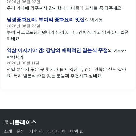
2026년 06월 23일
우리 가게에 와주셔서 감사합니다.다음에 드시로 꼭 와주세요!
남경중화요리: 부여의 중화요리 맛집
의
박기봉
2026년 06월 23일
부여 파크골프원정왔다가 남경중식당 간짜장 먹고 양과맛이 릴품
이네요
역삼 이자카야 겐: 강남의 매력적인 일본식 주점
의
이자카
야탐험가
2026년 05월 11일
정말 분위기 좋은 곳 찾기가 쉽지 않던데, 겐은 괜찮은 선택 같아
요. 특히 일본식 주점 찾는 분들께 추천하고 싶네요.
코니플레이스
소개
문의
제휴 픽
에디터 픽
여행 팁