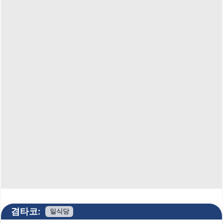
겸타코:
일식당