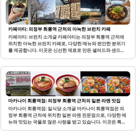
다. 타츠의 메뉴는 정성이 가득 담겨 있어, 각 요리마다 특별
한 맛을 느낄 수 있습니다. 또한, 다양한 종류의 술이 준비되
어 있어 취향에 맞는 음료를 선택할 수 있는 점이 매력적입니
다.직원들은 친절하고 세심한 서비스를 제공하여 손님들이
카페아티: 의정부 회룡역 근처의 아늑한 브런치 카페
편안하게 머물 수 있도록 돕습니다. 타츠는 조용하고 아늑한
카페아티: 브런치 소개글 카페아티는 의정부 회룡역 근처에
분위기로, 데이트나 소규모 모임에 적합한 장소입니다. 특히,
위치한 아늑한 브런치 카페로, 다양한 메뉴와 편안한 분위기
스키야키와 같은 일본식 요리는 달콤하고 짭짤한 맛이..
를 제공합니다. 이곳은 신선한 재료로 만든 샐러드와 샌드위
치가 특히 인기가 있으며, 고객들은 푸짐한 양과 맛에 만족하
고 있습니다. 카페아티의 대표 메뉴인 쌍화차는 계란 노른자
가 동동 띄워져 있어 독특한 비주얼과 함께 깊은 맛을 자랑합
니다.또한, 수제청으로 만든 차와 다양한 음료 메뉴가 마련되
어 있어 선택의 폭이 넓습니다. 카페 내부는 깔끔하고 세련된
인테리어로 꾸며져 있어 편안하게 시간을 보낼 수 있는 공간
입니다. 야외 테라스에서는 반려동물과 함께 식사를 즐길 수
마카나이 회룡역점: 의정부 회룡역 근처의 일본 라멘 맛집
있는 점도 큰 장점입니다.카페아티는 친절한 사장님이 운영
마카나이 회룡역점: 일식당 소개글 마카나이 회룡역점은 의
하고 있어 고객들에게 따뜻한 환대를 제공합니다. 이곳은 혼
정부 회룡역 근처에 위치한 일본 라멘 전문점으로, 다양한 메
자서 방문하기에도 적합하며, 친구나 가족과 함께 오기에도
뉴와 맛있는 국물로 많은 사랑을 받고 있습니다. 이곳은 특히
좋은 장소입니다. 다양한..
매운 돈코츠 라멘이 유명하며, 고객의 취향에 맞춰 매운 정도
를 조절할 수 있는 점이 큰 장점입니다. 국물은 진하고 깊은