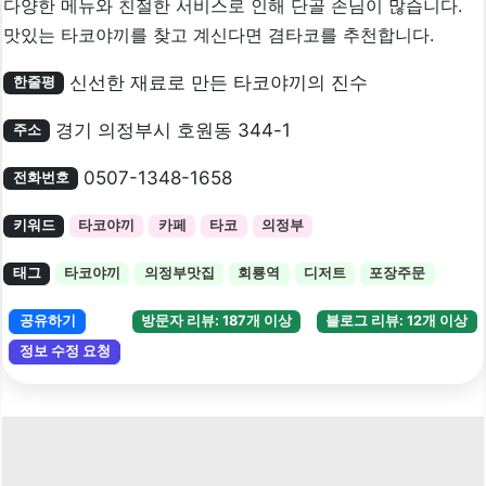
다양한 메뉴와 친절한 서비스로 인해 단골 손님이 많습니다.
맛있는 타코야끼를 찾고 계신다면 겸타코를 추천합니다.
신선한 재료로 만든 타코야끼의 진수
한줄평
경기 의정부시 호원동 344-1
주소
0507-1348-1658
전화번호
키워드
타코야끼
카페
타코
의정부
태그
타코야끼
의정부맛집
회룡역
디저트
포장주문
공유하기
방문자 리뷰: 187개 이상
블로그 리뷰: 12개 이상
정보 수정 요청