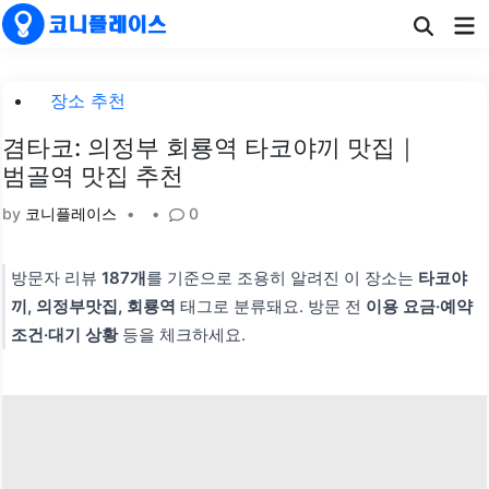
Skip
Ma
to
Me
content
Posted
장소 추천
in
겸타코: 의정부 회룡역 타코야끼 맛집｜
범골역 맛집 추천
by
코니플레이스
•
•
0
방문자 리뷰
187개
를 기준으로 조용히 알려진 이 장소는
타코야
끼, 의정부맛집, 회룡역
태그로 분류돼요. 방문 전
이용 요금·예약
조건·대기 상황
등을 체크하세요.