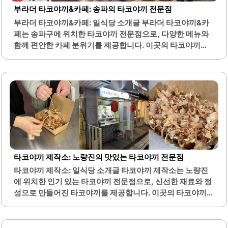
부라더 타코야끼&카페: 송파의 타코야끼 전문점
부라더 타코야끼&카페: 일식당 소개글 부라더 타코야끼&카
페는 송파구에 위치한 타코야끼 전문점으로, 다양한 메뉴와
함께 편안한 카페 분위기를 제공합니다. 이곳의 타코야끼는
문어가 풍부하게 들어가 있어 식감이 뛰어나며, 정통 타코야
끼 옵션도 제공하여 고급스러운 맛을 경험할 수 있습니다. 매
장 내부는 깔끔하고 세련된 인테리어로 꾸며져 있어 쾌적한
식사 환경을 제공합니다.또한, 친절한 직원들이 고객을 맞이
하여 따뜻한 서비스를 제공합니다. 부라더 타코야끼&카페는
배달 서비스도 제공하여 편리하게 음식을 즐길 수 있는 점이
특징입니다. 다양한 소스와 토핑을 선택할 수 있어 개인의 취
향에 맞는 맛을 찾을 수 있습니다.이곳은 지역 주민들에게 사
랑받는 맛집으로, 많은 사람들이 자주 방문하는 장소입니다.
타코야끼 외에도 음료 메뉴가 다양하여 식사 후 카페에서 여
타코야끼 제작소: 노량진의 맛있는 타코야끼 전문점
유롭게 시간을 보낼 수 있습니다. 특히,..
타코야끼 제작소: 일식당 소개글 타코야끼 제작소는 노량진
에 위치한 인기 있는 타코야끼 전문점으로, 신선한 재료와 정
성으로 만들어진 타코야끼를 제공합니다. 이곳의 타코야끼
는 바삭한 겉면과 부드러운 속이 조화를 이루며, 특히 문어의
신선함이 돋보입니다. 갈릭 소스와 데리야끼 소스의 조화는
많은 손님들에게 사랑받고 있으며, 다양한 소스 옵션이 있어