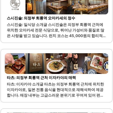
택의 폭이 넓습니다.바른타코는 고객의 편의를 고려하여 포
장 주문도 가능하며, 매장 내에서 즉석에서 조리된 타코야끼
를 즐길 수 있는 장점이 있습니다. 또한, 매장에서는 다양한
스시진솔: 의정부 회룡역 오마카세의 정수
소스와 토핑을 선택할 수 있어 개인의 취향에 맞는 맛을 찾기
스시진솔: 일식당 소개글 스시진솔은 의정부 회룡역 근처에
용이합니다. 바른타코는 고객의 만족도를 높이기 위해 친절
위치한 오마카세 전문 식당으로, 뛰어난 가성비와 품질로 많
한 서비스를 제공하며, 매장 내 분위기도 아늑하여 편안하게
은 사랑을 받고 있습니다. 런치 코스는 45,000원의 합리적
식사를 즐길 수 있습니다.이곳은..
인 가격에 제공되며, 다양한 초밥과 일식 요리를 경험할 수 있
습니다. 모든 음식은 신선한 재료로 정성스럽게 준비되어, 맛
과 비주얼 모두 만족스러운 식사를 제공합니다.특히, 초밥은
담백한 생선류부터 시작하여 점차 강한 맛의 요리로 이어지
는 구성으로, 식사의 흐름이 자연스럽고 즐거운 경험을 선사
합니다. 또한, 각 코스의 음식은 정갈하게 차려져 있어 시각적
으로도 즐거움을 줍니다. 스시진솔의 셰프는 친절하게 요리
타츠: 의정부 회룡역 근처 이자카야의 매력
에 대한 설명을 해주어, 손님들이 더욱 깊이 있는 식사를 즐길
타츠: 이자카야 소개글 타츠는 의정부 회룡역 근처에 위치한
수 있도록 돕습니다.생일이나 특별한 기념일을 위한 이벤트
이자카야로, 일본 전통 음식을 현대적으로 재해석하여 제공
도 마련되어 있어, 소중한 순간을 더욱 특별하게 만들어 줍니
합니다. 매장 내부는 고급스러운 분위기로 꾸며져 있어 편안
다. 가족 모임이나 친구들과의..
한 식사 시간을 보장합니다. 신선한 회와 다양한 안주 메뉴는
이곳의 큰 장점 중 하나입니다.특히 숙성 사시미는 깊은 맛을
자랑하며, 식감이 뛰어나 많은 손님들에게 사랑받고 있습니